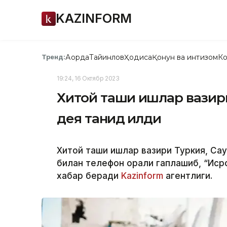
KAZINFORM
Ақорда
Тайинлов
Ҳодиса
Қонун ва интизом
Ко
Тренд:
19:24, 16 Октябр 2023
Хитой ташқи ишлар вази
дея танқид қилди
Хитой ташқи ишлар вазири Туркия, С
билан телефон орқали гаплашиб, “Иср
хабар беради
Kazinform
агентлиги.