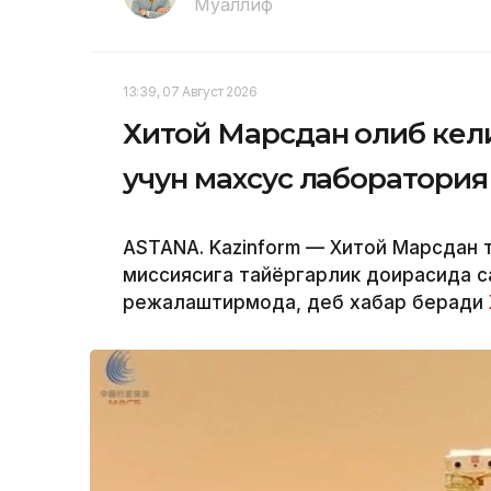
Муаллиф
13:39, 07 Август 2026
Хитой Марсдан олиб кел
учун махсус лаборатория 
ASTANA. Kazinform — Хитой Марсдан 
миссиясига тайёргарлик доирасида с
режалаштирмоқда, деб хабар беради