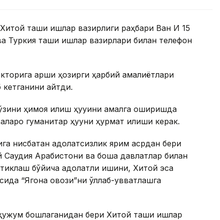
Хитой ташқи ишлар вазирлиги раҳбари Ван И 15
ва Туркия ташқи ишлар вазирлари билан телефон
екторига қарши ҳозирги ҳарбий амалиётлари
 кетганини айтди.
 ўзини ҳимоя қилиш ҳуқуқини амалга оширишда
алқаро гуманитар ҳуқуқни ҳурмат қилиши керак.
ига нисбатан адолатсизлик ярим асрдан бери
й Саудия Арабистони ва бошқа давлатлар билан
 тиклаш бўйича адолатли ишини, Хитой эса
ида “Ягона овози”ни қўллаб-қувватлашга
ҳужум бошлаганидан бери Хитой ташқи ишлар