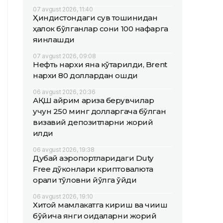
07 avgust 2026, 11:40
Ҳиндистондаги сув тошқинидан
ҳалок бўлганлар сони 100 нафарга
яқинлашди
07 avgust 2026, 09:08
Нефть нархи яна кўтарилди, Brent
нархи 80 доллардан ошди
06 avgust 2026, 20:36
АҚШ айрим ариза берувчилар
учун 250 минг долларгача бўлган
визавий депозитларни жорий
қилди
06 avgust 2026, 19:38
Дубай аэропортларидаги Duty
Free дўконлари криптовалюта
орқали тўловни йўлга қўйди
06 avgust 2026, 19:10
Хитой мамлакатга кириш ва чиқиш
бўйича янги қоидаларни жорий