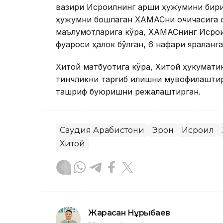
вазири Исроилнинг қарши ҳужумини бирин
ҳужумни бошлаган ХАМАСни очиқчасига қ
маълумотларига кўра, ХАМАСнинг Исрои
фуқароси ҳалок бўлган, 6 нафари яраланга
Хитой матбуотига кўра, Хитой ҳукумати
тинчликни тарғиб қилишни мувофиқлашти
ташриф буюришни режалаштирган.
Саудия Арабистони
Эрон
Исроил
Хитой
Жарасқан Нұрыбаев