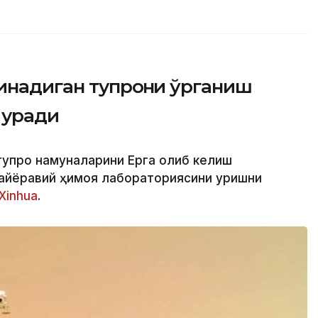
инадиган тупроқни ўрганиш
қуради
тупроқ намуналарини Ерга олиб келиш
айёравий ҳимоя лабораториясини қуришни
Xinhua
.