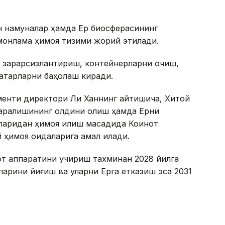
 намуналар ҳамда Ер биосферасининг
монлама ҳимоя тизими жорий этилади.
и зарарсизлантириш, контейнерларни очиш,
хатарларни баҳолаш киради.
енти директори Ли Ханнинг айтишича, Хитой
арқалишининг олдини олиш ҳамда Ерни
ларидан ҳимоя қилиш мақсадида Коинот
 ҳимоя қоидаларига амал қилади.
от аппаратини учириш тахминан 2028 йилга
арини йиғиш ва уларни Ерга етказиш эса 2031