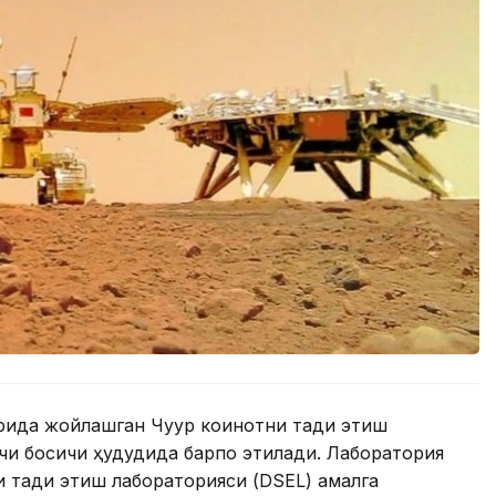
да жойлашган Чуқур коинотни тадқиқ этиш
и босқичи ҳудудида барпо этилади. Лаборатория
 тадқиқ этиш лабораторияси (DSEL) амалга