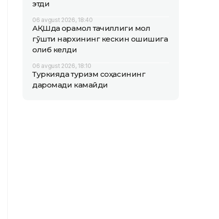
этди
06 avgust 2026, 18:40
АҚШда қорамол тақчиллиги мол
гўшти нархининг кескин ошишига
олиб келди
06 avgust 2026, 18:10
Туркияда туризм соҳасининг
даромади камайди