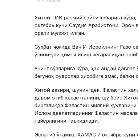
Фото: Pixabay
Хитой ТИВ расмий сайти хабарига кўра, 
октябрь куни Саудия Арабистони, Эрон 
орқали мулоқот қилган.
Суҳбат чоғида Ван И Исроилнинг Ғазо с
ўзини-ўзи ҳимоя қилиш чегарасидан ошиб
Унинг сўзларига кўра, ҳар қандай давлат
бегуноҳ фуқаролар ҳисобига эмас, балки х
Хитой вазири, шунингдек, Фаластин халқ
давом этиб келаётганини, шу боис Хито
биргаликда Фаластин миллий ҳуқуқларини
Ислом давлатларининг Фаластин масалас
тайёрлигини таъкидлади.
Эслатиб ўтамиз, ХАМАС 7 октябрь куни 