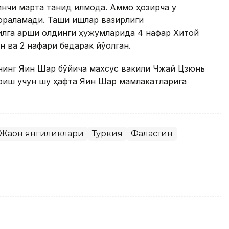
чи марта танқид қилмоқда. Аммо ҳозирча у
ораламади. Ташқи ишлар вазирлиги
лга қарши олдинги ҳужумларида 4 нафар Хитой
н ва 2 нафари бедарак йўқолган.
нинг Яқин Шарқ бўйича махсус вакили Чжай Цзюнь
риш учун шу ҳафта Яқин Шарқ мамлакатларига
Жаҳон янгиликлари
Туркия
Фаластин