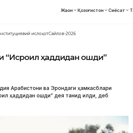
Жаҳон
Қозоғистон
Сиёсат
Т
нституциявий ислоҳот
Сайлов-2026
ри “Исроил ҳаддидан ошди”
аудия Арабистони ва Эрондаги ҳамкасблари
оил ҳаддидан ошди” дея танқид қилди, деб