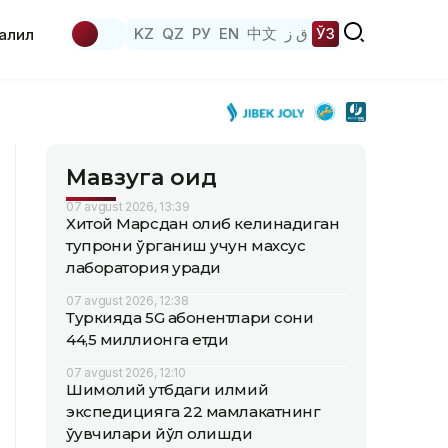
KZ
QZ
РУ
EN
中文
ق ز
ЎЗ
аҳлил
Мавзуга оид
07 avgust 2026, 13:39
Хитой Марсдан олиб келинадиган
тупроқни ўрганиш учун махсус
лаборатория қуради
07 avgust 2026, 12:38
Туркияда 5G абонентлари сони
44,5 миллионга етди
07 avgust 2026, 12:10
Шимолий қутбдаги илмий
экспедицияга 22 мамлакатнинг
ўқувчилари йўл олишди