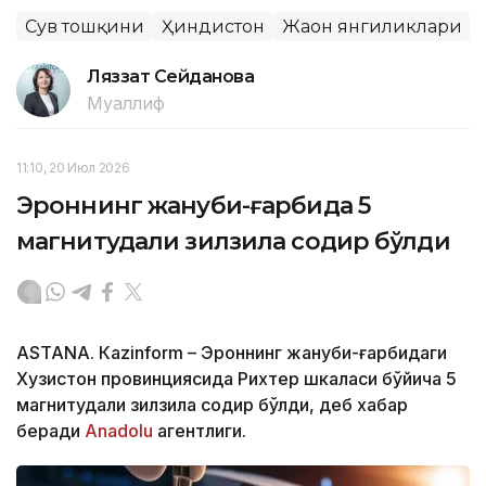
Сув тошқини
Ҳиндистон
Жаҳон янгиликлари
Ляззат Сейданова
Муаллиф
11:10, 20 Июл 2026
Эроннинг жануби-ғарбида 5
магнитудали зилзила содир бўлди
ASTANА. Кazinform – Эроннинг жануби-ғарбидаги
Хузистон провинциясида Рихтер шкаласи бўйича 5
магнитудали зилзила содир бўлди, деб хабар
беради
Аnadolu
агентлиги.