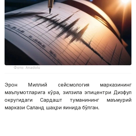
Фото: Аnadolu
Эрон Миллий сейсмология марказининг
маълумотларига кўра, зилзила эпицентри Дизфул
округидаги Сардашт туманининг маъмурий
маркази Саланд шаҳри яқинида бўлган.
Зилзила маҳаллий вақт билан соат 05:55 да қайд
этилган.