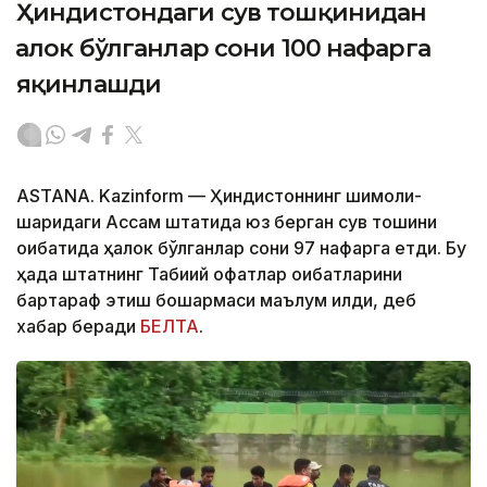
Ҳиндистондаги сув тошқинидан
ҳалок бўлганлар сони 100 нафарга
яқинлашди
ASTANA. Kazinform — Ҳиндистоннинг шимоли-
шарқидаги Ассам штатида юз берган сув тошқини
оқибатида ҳалок бўлганлар сони 97 нафарга етди. Бу
ҳақда штатнинг Табиий офатлар оқибатларини
бартараф этиш бошқармаси маълум қилди, деб
хабар беради
БЕЛТА
.