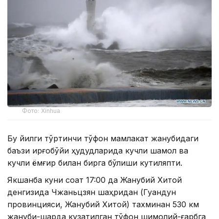
Фото: Xinhua
Бу йилги тўртинчи тўфон мамлакат жанубидаги
баъзи қирғоқбўйи ҳудудларида кучли шамол ва
кучли ёмғир билан бирга бўлиши кутиляпти.
Якшанба куни соат 17:00 да Жанубий Хитой
денгизида Чжаньцзян шаҳридан (Гуандун
провинцияси, Жанубий Хитой) тахминан 530 км
жануби-шарқда кузатилган тўфон шимолий-ғарбга