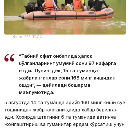
Фото: EFE-ТАСС
“Табиий офат оқибатида ҳалок
бўлганларнинг умумий сони 97 нафарга
етди. Шунингдек, 15 та туманда
жабрланганлар сони 168 минг кишидан
ошди”, — дейилади бошқарма
маълумотида.
5 августда 14 та туманда қарийб 160 минг киши сув
тошқинидан жабр кўргани ҳақида хабар берилган
эди. Ҳозирда штатнинг 6 та туманида вақтинча
жойлаштириш ва гуманитар ёрдам кўрсатиш учун