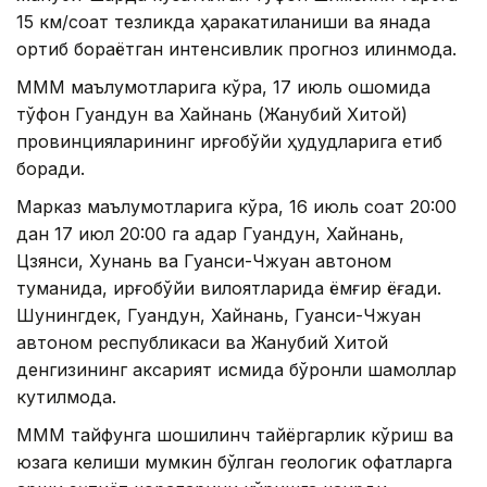
15 км/соат тезликда ҳаракатиланиши ва янада
ортиб бораётган интенсивлик прогноз қилинмоқда.
МММ маълумотларига кўра, 17 июль оқшомида
тўфон Гуандун ва Хайнань (Жанубий Хитой)
провинцияларининг қирғоқбўйи ҳудудларига етиб
боради.
Марказ маълумотларига кўра, 16 июль соат 20:00
дан 17 июл 20:00 га қадар Гуандун, Хайнань,
Цзянси, Хунань ва Гуанси-Чжуан автоном
туманида, қирғоқбўйи вилоятларида ёмғир ёғади.
Шунингдек, Гуандун, Хайнань, Гуанси-Чжуан
автоном республикаси ва Жанубий Хитой
денгизининг аксарият қисмида бўронли шамоллар
кутилмоқда.
МММ тайфунга шошилинч тайёргарлик кўриш ва
юзага келиши мумкин бўлган геологик офатларга