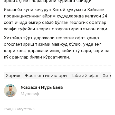
қарши эҳтиёт чораларини кўришга чақирди.
Якшанба куни кечқурун Хитой ҳукумати Хайнань
провинциясининг айрим ҳудудларида келгуси 24
соат ичида ёмғир сабаб бўлган геологик офатлар
хавфи туфайли «сариқ» огоҳлантириш эълон қилди.
Хитойда тўрт даражали геологик офат ҳақида
огоҳлантириш тизими мавжуд бўлиб, унда энг
юқори хавф даражаси қизил, кейин тўқ сариқ, сариқ ва
кўк ранглар билан кўрсатилган.
Хориж
Жаҳон янгиликлари
Табиий офат
Хито
Жарасқан Нұрыбаев
Муаллиф
11:40, 07 Август 2026