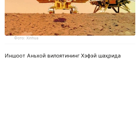
Фото: Xinhua
Иншоот Аньхой вилоятининг Хэфэй шаҳрида
жойлашган Чуқур коинотни тадқиқ этиш илмий-
технологик шаҳарчасининг биринчи босқичи
ҳудудида барпо этилади. Лаборатория
фаолиятининг бир қисмини Чуқур коинотни
тадқиқ этиш лабораторияси (DSEL) амалга
оширади.
Лабораторияда Марсдан келтириладиган
намуналар ҳамда Ер биосферасининг
хавфсизлигини таъминлайдиган икки томонлама
ҳимоя тизими жорий этилади.