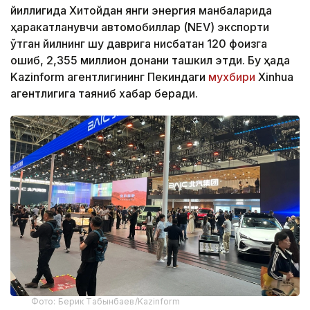
йиллигида Хитойдан янги энергия манбаларида
ҳаракатланувчи автомобиллар (NEV) экспорти
ўтган йилнинг шу даврига нисбатан 120 фоизга
ошиб, 2,355 миллион донани ташкил этди. Бу ҳақда
Kazinform агентлигининг Пекиндаги
мухбири
Xinhua
агентлигига таяниб хабар беради.
Фото: Берик Табынбаев/Kazinform