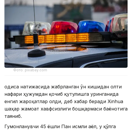
Фото: pixabay.com
Ҳодиса натижасида жабрланган ўн кишидан олти
нафари ҳужумдан қочиб қутулишга уринганида
енгил жароҳатлар олди, деб хабар беради Xinhua
шаҳар жамоат хавфсизлиги бошқармаси баёнотига
таяниб.
Гумонланувчи 45 ёшли Пан исмли аёл, у қўлга