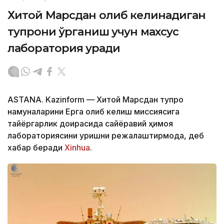
Хитой Марсдан олиб келинадиган
тупроқни ўрганиш учун махсус
лаборатория қуради
ASTANA. Kazinform — Хитой Марсдан тупроқ
намуналарини Ерга олиб келиш миссиясига
тайёргарлик доирасида сайёравий ҳимоя
лабораториясини қуришни режалаштирмоқда, деб
хабар беради
Xinhua
.