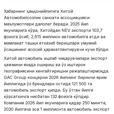
Хабарнинг ҳаққонийлигига Хитой
Автомобилсозлик саноати ассоциацияси
маълумотлари далолат беради. 2025 йил
якунларига кўра, Хитойдан NEV экспорти 103,7
фоизга ўсиб, 2,615 миллион автомобилга етди ва
мамлакат ташқи етказиб беришлари умумий
ўсишининг асосий ҳаракатлантирувчи кучи бўлди.
Хитой автомобиль ишлаб чиқарувчилари экспорт
ҳажмини янада ошириш ва ўз иштирок
географиясини кенгайтиришни режалаштирмоқда.
GAC Group концерни 2026 йилнинг биринчи ярим
йиллигида ўз брендлари остида 121 500 та
автомобиль экспорт қилди. Бу ўтган йилги
кўрсаткичга нисбатан 132 фоизга кўпдир.
Компания 2026 йил якунларига қадар 250 мингта,
2030 йилгача эса 1 миллионта автомобиль экспорт