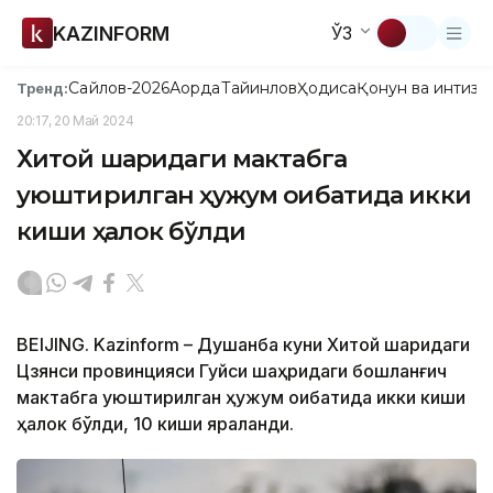
KAZINFORM
ЎЗ
Сайлов-2026
Ақорда
Тайинлов
Ҳодиса
Қонун ва интизо
Тренд:
20:17, 20 Май 2024
Хитой шарқидаги мактабга
уюштирилган ҳужум оқибатида икки
киши ҳалок бўлди
BEIJING. Kazinform – Душанба куни Хитой шарқидаги
Цзянси провинцияси Гуйси шаҳридаги бошланғич
мактабга уюштирилган ҳужум оқибатида икки киши
ҳалок бўлди, 10 киши яраланди.