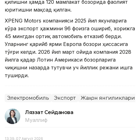
қилишни ҳамда 120 мамлакат бозорида фаолият
юритишни мақсад қилган.
XPENG Motors компанияси 2025 йил якунларига
кўра экспорт ҳажмини 96 фоизга ошириб, хорижга
45 мингдан ортиқ автомобиль етказиб берди.
Уларнинг қарийб ярми Европа бозори ҳиссасига
тўғри келди. 2026 йил март ойида компания 2028
йилга қадар Лотин Америкаси бозорларига
чиқишни назарда тутувчи уч йиллик режани ишга
туширди.
Электромобиль
Экспорт
Жаҳон янгиликлари
Ляззат Сейданова
Муаллиф
13:39, 07 Август 2026