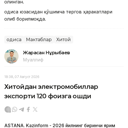
олинган.
Ҳодиса юзасидан қўшимча тергов ҳаракатлари
олиб борилмоқда.
Ҳодиса
Мактаблар
Хитой
Жарасқан Нұрыбаев
Муаллиф
18:38, 07 Август 2026
Хитойдан электромобиллар
экспорти 120 фоизга ошди
ASTANA. Kazinform - 2026 йилнинг биринчи ярим