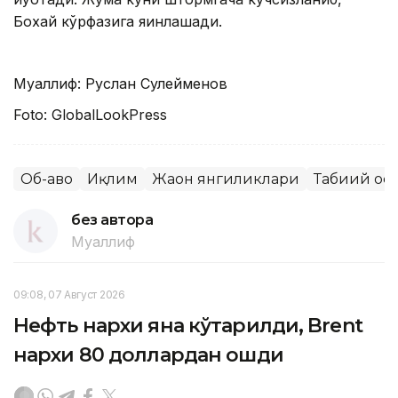
Бохай кўрфазига яқинлашади.
Муаллиф: Руслан Сулейменов
Foto: GlobalLookPress
Об-ҳаво
Иқлим
Жаҳон янгиликлари
Табиий оф
без автора
Муаллиф
09:08, 07 Август 2026
Нефть нархи яна кўтарилди, Brent
нархи 80 доллардан ошди