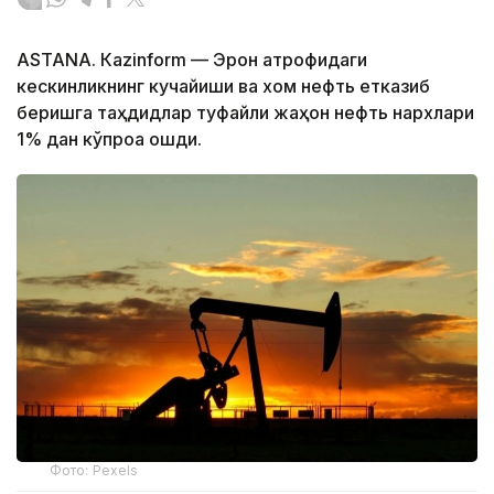
ASTANА. Кazinform — Эрон атрофидаги
кескинликнинг кучайиши ва хом нефть етказиб
беришга таҳдидлар туфайли жаҳон нефть нархлари
1% дан кўпроққа ошди.
Фото: Pexels