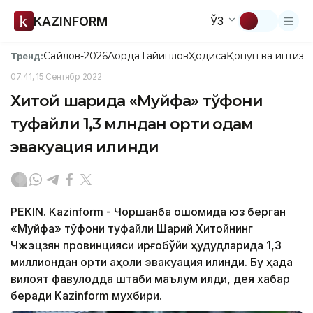
KAZINFORM
ЎЗ
Сайлов-2026
Ақорда
Тайинлов
Ҳодиса
Қонун ва интизо
Тренд:
07:41, 15 Сентябр 2022
Хитой шарқида «Муйфа» тўфони
туфайли 1,3 млндан ортиқ одам
эвакуация қилинди
PEKIN. Kazinform - Чоршанба оқшомида юз берган
«Муйфа» тўфони туфайли Шарқий Хитойнинг
Чжэцзян провинцияси қирғоқбўйи ҳудудларида 1,3
миллиондан ортиқ аҳоли эвакуация қилинди. Бу ҳақда
вилоят фавқулодда штаби маълум қилди, дея хабар
беради Kazinform мухбири.