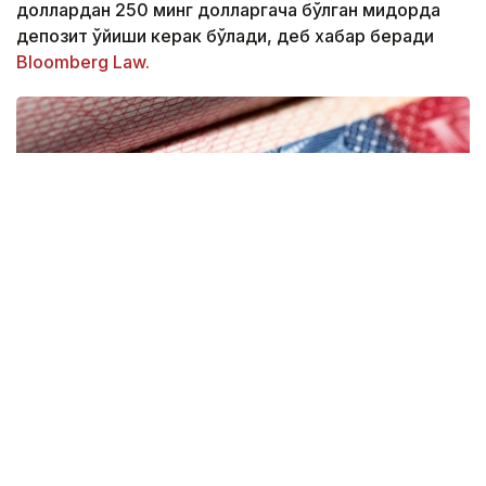
доллардан 250 минг долларгача бўлган миқдорда
депозит қўйиши керак бўлади, деб хабар беради
Bloomberg Law.
Фото: coximmigration.com
Пилот лойиҳа дастлаб Доминикан
Республикасидан келган ариза берувчиларга