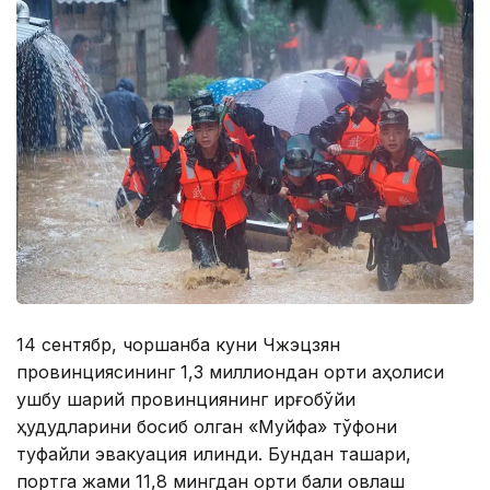
14 сентябр, чоршанба куни Чжэцзян
провинциясининг 1,3 миллиондан ортиқ аҳолиси
ушбу шарқий провинциянинг қирғоқбўйи
ҳудудларини босиб олган «Муйфа» тўфони
туфайли эвакуация қилинди. Бундан ташқари,
портга жами 11,8 мингдан ортиқ балиқ овлаш