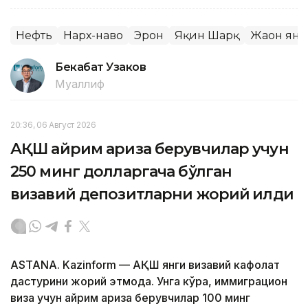
Нефть
Нарх-наво
Эрон
Яқин Шарқ
Жаҳон ян
Бекабат Узаков
Муаллиф
20:36, 06 Август 2026
АҚШ айрим ариза берувчилар учун
250 минг долларгача бўлган
визавий депозитларни жорий қилди
ASTANA. Kazinform — АҚШ янги визавий кафолат
дастурини жорий этмоқда. Унга кўра, иммиграцион
виза учун айрим ариза берувчилар 100 минг