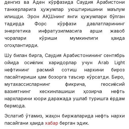
денгиз ва Аден кўрфазида Саудия Арабистони
танкерларига ҳужумлар уюштиришини маълум
қилишди. Эрон АҚШнинг янги ҳужумлари бўлган
тақдирда Форс кўрфази давлатларининг
энергетика инфратузилмасига қарши жавоб
чоралари кўриши мумкинлиги ҳақида
огоҳлантирди.
Шу билан бирга, Саудия Арабистонининг сентябрь
ойида осиёлик харидорлар учун Arab Light
нефтининг расмий сотиш нархини бироз
пасайтириши ҳам бозорга таъсир кўрсатди. Бироқ,
мутахассисларнинг фикрича, геосиёсий
вазиятнинг кескинлашиши ҳозирча нефть
нархларини юқори даражада ушлаб туришга ёрдам
бермоқда.
Эслатиб ўтамиз, жаҳон биржаларида нефть нархи
пасайгани ҳақида
хабар
берган эдик.