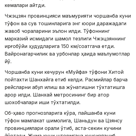
кемалари қайтди.
Чжэцзян провинцияси маъмурияти чоршанба куни
тўфон ва сув тошқинларига энг юқори даражадаги
жавоб чораларини эълон қилди. Тўфоннинг
марказий қисмидаги шамол тезлиги Чжэцзяннинг
қирғоқбўйи ҳудудларига 150 км/соатгача етди.
Вайронагарчилик ва қурбонлар ҳақида маълумотлар
йўқ.
Чоршанба куни кечқурун «Муйфа» тўфони Хитой
пойтахти Шанхайга етиб келди. Расмийлар барча
рейсларни қабул қилиш ва жўнатишни тўхтатишга
қарор қилди. Шанхай метросининг бир қатор
шохобчалари иши тўхтатилди.
Об-ҳаво прогнозларига кўра, пайшанба куни
тўфон мамлакат шимолига, Шаньдун ва Цзянсу
провинциялари орқали ўтиб, аста-секин кучини
йўқотади. Жума куни штормгача кучсизланиб,