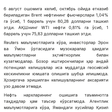
6 август оқшомига келиб, октябрь ойида етказиб
бериладиган Brent нефтининг фьючерслари 1,04%
га ўсиб, 1 баррель учун 80,28 долларни ташкил
этди. АҚШнинг WTI нефти 0,81% га ўсиб, 1
баррель учун 75,83 долларни ташкил этди.
Reuters маълумотларига кўра, инвесторлар Эрон
ва Ўмон ўртасидаги музокаралар ҳақидаги
маълумотларни эҳтиёткорлик билан
кузатмоқдалар. Бозор иштирокчилари ҳар қандай
потенциал келишувлар қисқа муддатда геосиёсий
кескинликни юмшата олишига шубҳа қилишмоқда.
Ҳозиргача эришилган келишувларнинг аксарияти
узоқ давом этмади.
Нефть нархларининг ошишига таъминотга
таҳдидлар ҳам таъсир кўрсатмоқда. Агентлик
маълумотларига кўра, Ямандаги хусийлар Қизил