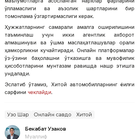
маълумотларга асосланган нархлар фарқларини
қўлламаслиги ва аъзолик шартларини бир
томонлама ўзгартирмаслиги керак.
Ҳужжатларнинг самарали амалга оширилишини
таъминлаш учун икки агентлик ахборот
алмашинуви ва қўшма маслаҳатлашувлар орқали
ҳамкорликни кучайтиради. Онлайн платформалар
ўз-ўзини баҳолашни ўтказишга ва мувофиқлик
ҳисоботларини мунтазам равишда нашр этишга
ундалади.
Эслатиб ўтамиз, Хитой автомобилларнинг ёқилғи
сарфини
чеклайди
.
Узоқ Шарқ
Онлайн савдо
Хитой
Бекабат Узаков
Муаллиф