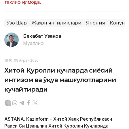
таклиф қилмоқда
.
Узоқ Шарқ
Жаҳон янгиликлари
Япония
Қонун ва
Бекабат Узаков
Муаллиф
18:10, 09 Апрел 2026
Хитой Қуролли кучларда сиёсий
интизом ва ўқув машғулотларини
кучайтиради
ASTANА. Кazinform – Хитой Халқ Республикаси
Раиси Си Цзиньпин Хитой Қуролли Кучларида