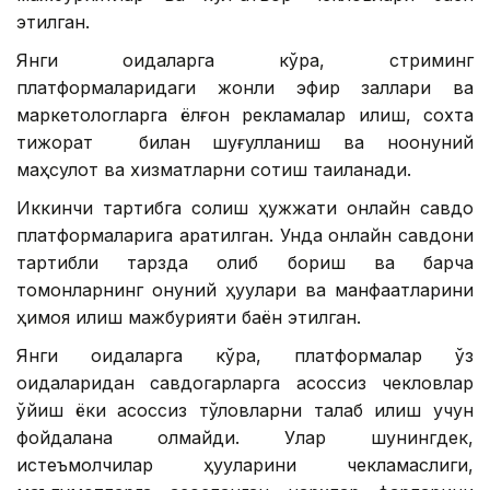
этилган.
Янги қоидаларга кўра, стриминг
платформаларидаги жонли эфир заллари ва
маркетологларга ёлғон рекламалар қилиш, сохта
тижорат билан шуғулланиш ва ноқонуний
маҳсулот ва хизматларни сотиш тақиқланади.
Иккинчи тартибга солиш ҳужжати онлайн савдо
платформаларига қаратилган. Унда онлайн савдони
тартибли тарзда олиб бориш ва барча
томонларнинг қонуний ҳуқуқлари ва манфаатларини
ҳимоя қилиш мажбурияти баён этилган.
Янги қоидаларга кўра, платформалар ўз
қоидаларидан савдогарларга асоссиз чекловлар
қўйиш ёки асоссиз тўловларни талаб қилиш учун
фойдалана олмайди. Улар шунингдек,
истеъмолчилар ҳуқуқларини чекламаслиги,