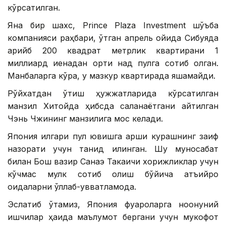
кўрсатилган.
Яна бир шахс, Prince Plaza Investment шўъба
компанияси раҳбари, ўтган апрель ойида Сибуяда
қарийб 200 квадрат метрлик квартирани 1
миллиард иенадан ортиқ нақд пулга сотиб олган.
Манбаларга кўра, у мазкур квартирада яшамайди.
Рўйхатдан ўтиш ҳужжатларида кўрсатилган
манзил Хитойда ҳибсда сақланаётгани айтилган
Чэнь Чжининг манзилига мос келади.
Япония илгари пул ювишга қарши курашнинг заиф
назорати учун танқид қилинган. Шу муносабат
билан Бош вазир Санаэ Такаичи хорижликлар учун
кўчмас мулк сотиб олиш бўйича қатъийроқ
қоидаларни қўллаб-қувватламоқда.
Эслатиб ўтамиз, Япония фуқароларга ноқонуний
ишчилар ҳақида маълумот бергани учун мукофот