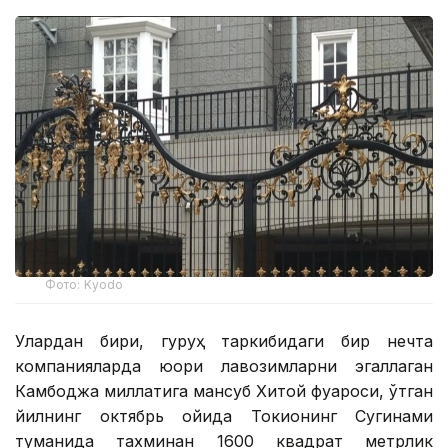
Фото: Kyodo
Улардан бири, гуруҳ таркибидаги бир нечта
компанияларда юқори лавозимларни эгаллаган
Камбоджа миллатига мансуб Хитой фуқароси, ўтган
йилнинг октябрь ойида Токионинг Сугинами
туманида тахминан 1600 квадрат метрлик