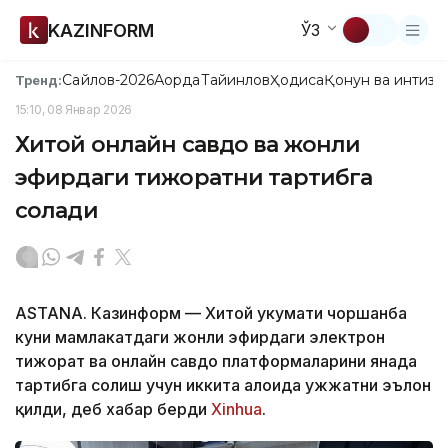
KAZINFORM
ЎЗ
Сайлов-2026
Ақорда
Тайинлов
Ҳодиса
Қонун ва интизо
Тренд:
15:10, 08 Январ 2026
Хитой онлайн савдо ва жонли
эфирдаги тижоратни тартибга
солади
ASTANА. Казинформ — Хитой ҳукумати чоршанба
куни мамлакатдаги жонли эфирдаги электрон
тижорат ва онлайн савдо платформаларини янада
тартибга солиш учун иккита алоҳида ҳужжатни эълон
қилди, деб хабар берди
Xinhua
.