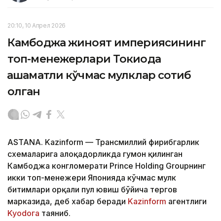
20:10, 10 Апрел 2026
Камбоджа жиноят империясининг
топ-менежерлари Токиода
ҳашаматли кўчмас мулклар сотиб
олган
ASTANA. Kazinform — Трансмиллий фирибгарлик
схемаларига алоқадорликда гумон қилинган
Камбоджа конгломерати Prince Holding Groupнинг
икки топ-менежери Японияда кўчмас мулк
битимлари орқали пул ювиш бўйича тергов
марказида, деб хабар беради
Kazinform
агентлиги
Kyodoга
таяниб.