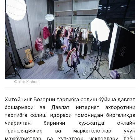
Фото: Xinhuа
Хитойнинг Бозорни тартибга солиш бўйича давлат
бошқармаси ва Давлат интернет ахборотини
тартибга солиш идораси томонидан биргаликда
чиқарилган биринчи ҳужжатда онлайн
трансляциялар ва маркетологлар учун
мажбуриятлар ва хулқ-атвор чекловлари баён