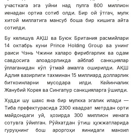
участкага эга уйни нақд пулга 800 миллион
иенадан ортиққа сотиб олди. Бир ой ўтгач, мулк
хитой миллатига мансуб бошқа бир кишига қайта
сотилди.
Бу келишув АҚШ ва Буюк Британия расмийлари
14 октабрь куни Prince Holding Group ва унинг
раиси Чэнь Чжини халқаро фирибгарлик ва одам
савдосига алоқадорликда айблаб санкциялар
қўллаганидан кўп ўтмай амалга оширилди. АҚШ
Адлия вазирлиги тахминан 15 миллиард долларлик
биткоинларни мусодара қилди. Кейинчалик
Жанубий Корея ва Сингапур санкцияларга қўшилди.
Худди шу шахс яна бир мулкка эгалик қилади —
Тиба префектурасида 2300 квадрат метрдан ортиқ
майдондаги уй, ҳозирда 300 миллион иенага
сотувга қўйилган. Рўйхатдан ўтиш ҳужжатларида
гуруҳнинг бош қароргоҳи яқинидаги манзил