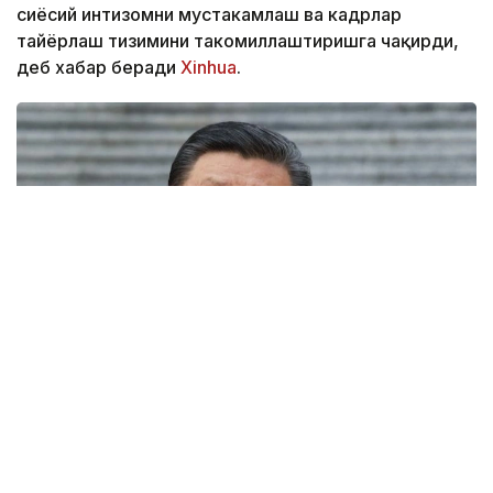
сиёсий интизомни мустаҳкамлаш ва кадрлар
тайёрлаш тизимини такомиллаштиришга чақирди,
деб хабар беради
Xinhuа
.
Фото: ТАСС
Хитой Коммунистик партияси Марказий Қўмитаси
Бош котиби ва Марказий ҳарбий комиссия раиси