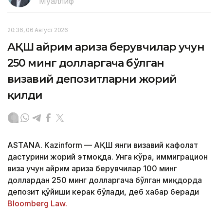
Муаллиф
20:36, 06 Август 2026
АҚШ айрим ариза берувчилар учун
250 минг долларгача бўлган
визавий депозитларни жорий
қилди
ASTANA. Kazinform — АҚШ янги визавий кафолат
дастурини жорий этмоқда. Унга кўра, иммиграцион
виза учун айрим ариза берувчилар 100 минг
доллардан 250 минг долларгача бўлган миқдорда
депозит қўйиши керак бўлади, деб хабар беради
Bloomberg Law.