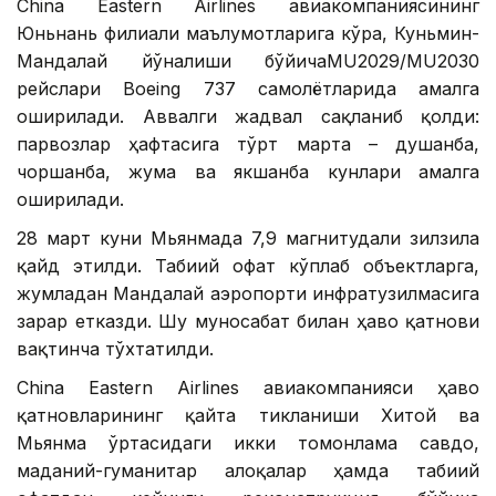
China Eastern Airlines авиакомпаниясининг
Юньнань филиали маълумотларига кўра, Куньмин-
Мандалай йўналиши бўйичаMU2029/MU2030
рейслари Boeing 737 самолётларида амалга
оширилади. Аввалги жадвал сақланиб қолди:
парвозлар ҳафтасига тўрт марта – душанба,
чоршанба, жума ва якшанба кунлари амалга
оширилади.
28 март куни Мьянмада 7,9 магнитудали зилзила
қайд этилди. Табиий офат кўплаб объектларга,
жумладан Мандалай аэропорти инфратузилмасига
зарар етказди. Шу муносабат билан ҳаво қатнови
вақтинча тўхтатилди.
China Eastern Airlines авиакомпанияси ҳаво
қатновларининг қайта тикланиши Хитой ва
Мьянма ўртасидаги икки томонлама савдо,
маданий-гуманитар алоқалар ҳамда табиий