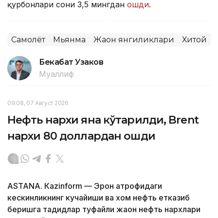
қурбонлари сони 3,5 мингдан
ошди
.
Самолёт
Мьянма
Жаҳон янгиликлари
Хитой
Бекабат Узаков
Муаллиф
09:08, 07 Август 2026
Нефть нархи яна кўтарилди, Brent
нархи 80 доллардан ошди
ASTANА. Кazinform — Эрон атрофидаги
кескинликнинг кучайиши ва хом нефть етказиб
беришга таҳдидлар туфайли жаҳон нефть нархлари