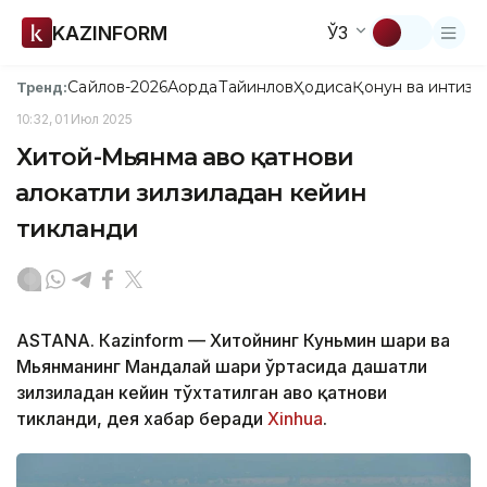
KAZINFORM
ЎЗ
Сайлов-2026
Ақорда
Тайинлов
Ҳодиса
Қонун ва интизо
Тренд:
10:32, 01 Июл 2025
Хитой-Мьянма ҳаво қатнови
ҳалокатли зилзиладан кейин
тикланди
ASTANА. Кazinform — Хитойнинг Куньмин шаҳри ва
Мьянманинг Мандалай шаҳри ўртасида даҳшатли
зилзиладан кейин тўхтатилган ҳаво қатнови
тикланди, дея хабар беради
Xinhua
.