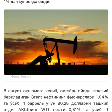
1% дан кўпроққа ошди.
Фото: Pexels
6 август оқшомига келиб, октябрь ойида етказиб
бериладиган Brent нефтининг фьючерслари 1,04%
га ўсиб, 1 баррель учун 80,28 долларни ташкил
этди. АҚШнинг WTI нефти 0,81% га ўсиб, 1