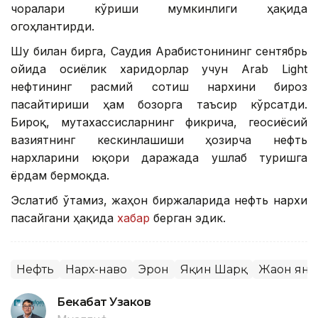
чоралари кўриши мумкинлиги ҳақида
огоҳлантирди.
Шу билан бирга, Саудия Арабистонининг сентябрь
ойида осиёлик харидорлар учун Arab Light
нефтининг расмий сотиш нархини бироз
пасайтириши ҳам бозорга таъсир кўрсатди.
Бироқ, мутахассисларнинг фикрича, геосиёсий
вазиятнинг кескинлашиши ҳозирча нефть
нархларини юқори даражада ушлаб туришга
ёрдам бермоқда.
Эслатиб ўтамиз, жаҳон биржаларида нефть нархи
пасайгани ҳақида
хабар
берган эдик.
Нефть
Нарх-наво
Эрон
Яқин Шарқ
Жаҳон ян
Бекабат Узаков