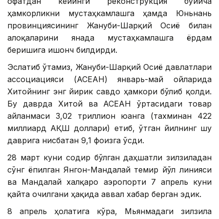
офатдан кейинги реконструкция бўйича
ҳамкорликни мустаҳкамлашга ҳамда Юньнань
провинциясининг Жануби-Шарқий Осиё билан
алоқаларини янада мустаҳкамлашга ёрдам
беришига ишонч билдирди.
Эслатиб ўтамиз, Жануби-Шарқий Осиё давлатлари
ассоциацияси (АСEАН) январь-май ойларида
Хитойнинг энг йирик савдо ҳамкори бўлиб қолди.
Бу даврда Хитой ва АСEАН ўртасидаги товар
айланмаси 3,02 триллион юанга (тахминан 422
миллиард АҚШ доллари) етиб, ўтган йилнинг шу
даврига нисбатан 9,1 фоизга ўсди.
28 март куни содир бўлган даҳшатли зилзиладан
сўнг ёпилган Янгон-Мандалай темир йўл линияси
ва Мандалай халқаро аэропорти 7 апрель куни
қайта очилгани ҳақида аввал хабар берган эдик.
8 апрель ҳолатига кўра, Мьянмадаги зилзила