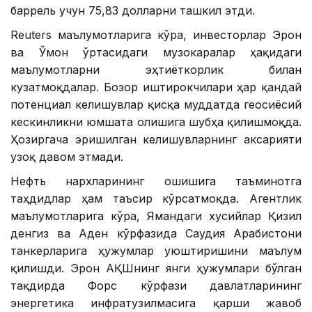
баррель учун 75,83 долларни ташкил этди.
Reuters маълумотларига кўра, инвесторлар Эрон
ва Ўмон ўртасидаги музокаралар ҳақидаги
маълумотларни эҳтиёткорлик билан
кузатмоқдалар. Бозор иштирокчилари ҳар қандай
потенциал келишувлар қисқа муддатда геосиёсий
кескинликни юмшата олишига шубҳа қилишмоқда.
Ҳозиргача эришилган келишувларнинг аксарияти
узоқ давом этмади.
Нефть нархларининг ошишига таъминотга
таҳдидлар ҳам таъсир кўрсатмоқда. Агентлик
маълумотларига кўра, Ямандаги хусийлар Қизил
денгиз ва Аден кўрфазида Саудия Арабистони
танкерларига ҳужумлар уюштиришини маълум
қилишди. Эрон АҚШнинг янги ҳужумлари бўлган
тақдирда Форс кўрфази давлатларининг
энергетика инфратузилмасига қарши жавоб