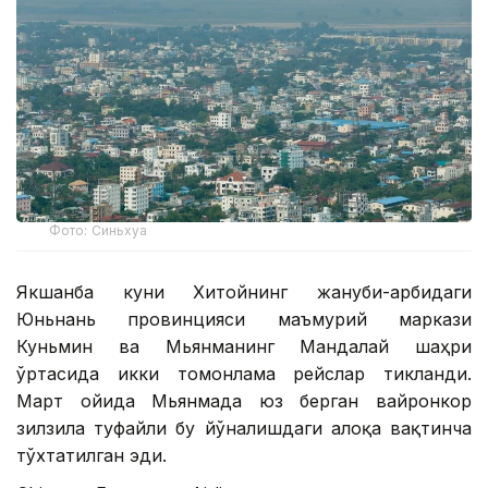
Фото: Синьхуа
Якшанба куни Хитойнинг жануби-ғарбидаги
Юньнань провинцияси маъмурий маркази
Куньмин ва Мьянманинг Мандалай шаҳри
ўртасида икки томонлама рейслар тикланди.
Март ойида Мьянмада юз берган вайронкор
зилзила туфайли бу йўналишдаги алоқа вақтинча
тўхтатилган эди.