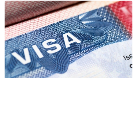
Фото: coximmigration.com
Пилот лойиҳа дастлаб Доминикан
Республикасидан келган ариза берувчиларга
нисбатан қўлланилади. АҚШ Давлат департаменти
маълумотларига кўра, консуллик ходимлари
«жамият учун юк бўлиши мумкин» деб баҳоланган