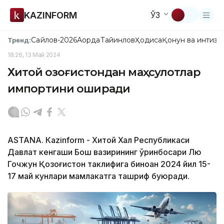
KAZINFORM
ЎЗ
Сайлов-2026
Ақорда
Тайинлов
Ҳодиса
Қонун ва интизо
Тренд:
18:26, 13 Май 2024
Хитой Қозоғистондан маҳсулотлар
импортини оширади
ASTANА. Кazinform - Хитой Халқ Республикаси
Давлат кенгаши Бош вазирининг ўринбосари Лю
Гочжун Қозоғистон таклифига биноан 2024 йил 15-
17 май кунлари мамлакатга ташриф буюради.