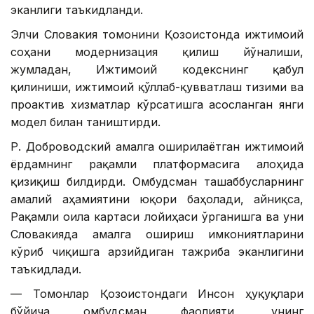
эканлиги таъкидланди.
Элчи Словакия томонини Қозоғистонда ижтимоий
соҳани модернизация қилиш йўналиши,
жумладан, Ижтимоий кодекснинг қабул
қилиниши, ижтимоий қўллаб-қувватлаш тизими ва
проактив хизматлар кўрсатишга асосланган янги
модел билан таништирди.
Р. Доброводский амалга оширилаётган ижтимоий
ёрдамнинг рақамли платформасига алоҳида
қизиқиш билдирди. Омбудсман ташаббусларнинг
амалий аҳамиятини юқори баҳолади, айниқса,
Рақамли оила картаси лойиҳаси ўрганишга ва уни
Словакияда амалга ошириш имкониятларини
кўриб чиқишга арзийдиган тажриба эканлигини
таъкидлади.
— Томонлар Қозоғистондаги Инсон ҳуқуқлари
бўйича омбудсман фаолияти, унинг