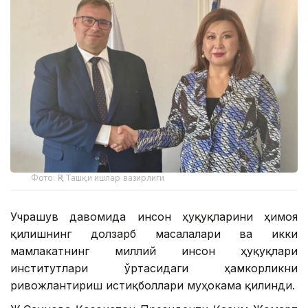
Фото: ҚР Ташқи ишлар вазирлиги
Учрашув давомида инсон ҳуқуқларини ҳимоя
қилишнинг долзарб масалалари ва икки
мамлакатнинг миллий инсон ҳуқуқлари
институтлари ўртасидаги ҳамкорликни
ривожлантириш истиқболлари муҳокама қилинди.