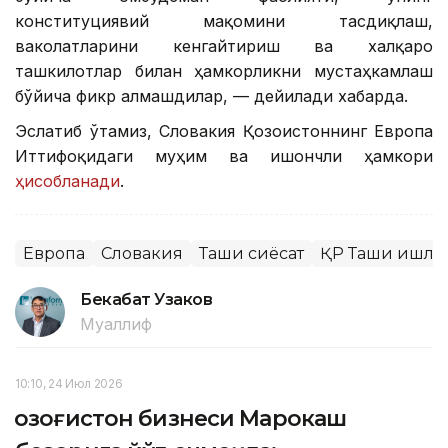
конституциявий мақомини тасдиқлаш,
ваколатларини кенгайтириш ва халқаро
ташкилотлар билан ҳамкорликни мустаҳкамлаш
бўйича фикр алмашдилар, — дейилади хабарда.
Эслатиб ўтамиз, Словакия Қозоғистоннинг Европа
Иттифоқидаги муҳим ва ишончли ҳамкори
ҳисобланади
.
Европа
Словакия
Ташқи сиёсат
ҚР Ташқи ишла
Бекабат Узаков
Муаллиф
10:10, 24 Июл 2026
Қозоғистон бизнеси Марокаш