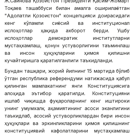
Ж.Сағинова Қозоғистон Президенти Қасим-Жомарт
Тоқаев ташаббуси билан амалга оширилаётган
"Адолатли Қозоғистон" концепцияси доирасидаги
кенг кўламли сиёсий ва институционал
ислоҳотлар ҳақида ахборот берди. Ушбу
ислоҳотлар демократик институтларни
мустаҳкамлаш, қонун устуворлигини таъминлаш
ва инсон ҳуқуқларини ҳимоя қилишни
кучайтиришга қаратилганлиги таъкидланди.
Бундан ташқари, жорий йилнинг 15 мартида бўлиб
ўтган республика референдуми натижасида қабул
қилинган мамлакатнинг янги Конституциясига
алоҳида эътибор қаратилди. Конституцияни
ишлаб чиқишда фуқароларнинг кенг иштироки
унинг умумхалқ аҳамиятининг асоси эканлигини
таъкидлаб, асосий устуворликлардан бири инсон
ҳуқуқлари ва эркинликларини ҳимоя қилишнинг
конституциявий кафолатларини мустаҳкамлаш