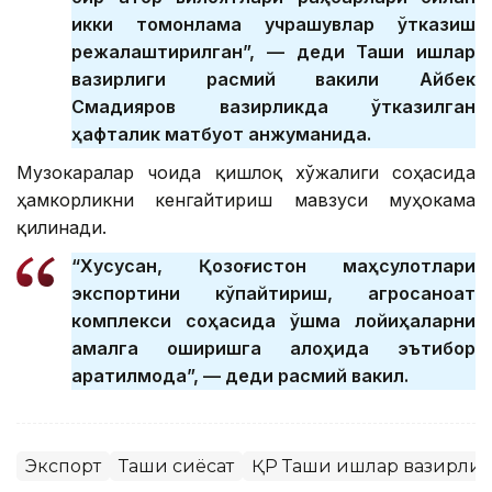
икки томонлама учрашувлар ўтказиш
режалаштирилган”, — деди Ташқи ишлар
вазирлиги расмий вакили Айбек
Смадияров вазирликда ўтказилган
ҳафталик матбуот анжуманида.
Музокаралар чоғида қишлоқ хўжалиги соҳасида
ҳамкорликни кенгайтириш мавзуси муҳокама
қилинади.
“Хусусан, Қозоғистон маҳсулотлари
экспортини кўпайтириш, агросаноат
комплекси соҳасида қўшма лойиҳаларни
амалга оширишга алоҳида эътибор
қаратилмоқда”, — деди расмий вакил.
Экспорт
Ташқи сиёсат
ҚР Ташқи ишлар вазирли