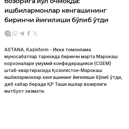
бозорига йўл очмоқда:
ишбилармонлар кенгашининг
биринчи йиғилиши бўлиб ўтди
ASTANА. Кazinform - Икки томонлама
муносабатлар тарихида биринчи марта Марокаш
корхоналари умумий конфедерацияси (CGEM)
штаб-квартирасида Қозоғистон-Марокаш
ишбилармонлар кенгашининг йиғилиши бўлиб ўтди,
деб хабар беради ҚР Ташқи ишлар вазирлиги
матбуот хизмати.