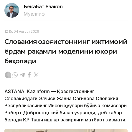
Бекабат Узаков
Муаллиф
12:15, 04 Август 2026
Словакия Қозоғистоннинг ижтимоий
ёрдам рақамли моделини юқори
баҳолади
ASTANА. Кazinform — Қозоғистоннинг
Словакиядаги Элчиси Жанна Сағинова Словакия
Республикасининг Инсон ҳуқуқлари бўйича комиссари
Роберт Доброводский билан учрашди, деб хабар
беради ҚР Ташқи ишлар вазирлиги матбуот хизмати.