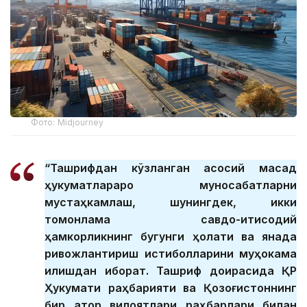
Фото: Midjourney
“Ташрифдан кўзланган асосий мақсад
ҳукуматлараро муносабатларни
мустаҳкамлаш, шунингдек, икки
томонлама савдо-иқтисодий
ҳамкорликнинг бугунги ҳолати ва янада
ривожлантириш истиқболларини муҳокама
қилишдан иборат. Ташриф доирасида ҚР
Ҳукумати раҳбарияти ва Қозоғистоннинг
бир қатор вилоятлари раҳбарлари билан