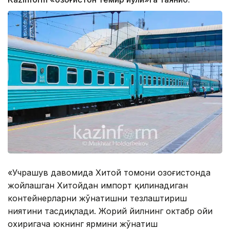
«Учрашув давомида Хитой томони Қозоғистонда
жойлашган Хитойдан импорт қилинадиган
контейнерларни жўнатишни тезлаштириш
ниятини тасдиқлади. Жорий йилнинг октабр ойи
охиригача юкнинг ярмини жўнатиш