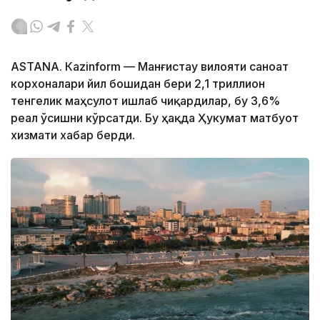
ASTANА. Кazinform — Манғистау вилояти саноат
корхоналари йил бошидан бери 2,1 триллион
тенгелик маҳсулот ишлаб чиқардилар, бу 3,6%
реал ўсишни кўрсатди. Бу ҳақда Ҳукумат матбуот
хизмати хабар берди.