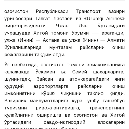
Қозоғистон Республикаси Транспорт вазири
ўринбосари Талғат Ластаев ва «Urumqi Airlines»
вице-президенти Чжан Лян ўртасидаги
учрашувда Хитой томони Урумчи -— Қарағанди,
Қулжа (Инин) — Астана ва Қулжа (Инин) — Алмати
йўналишларида мунтазам рейсларни очиш
режаларини тақдим этди.
Ўз навбатида, Қозоғистон томони авиакомпанияга
келажакда Ўскемен ва Семей шаҳарларига,
шунингдек, Зайсан ва Қатонкарагайдаги янги
ҳудудий аэропортларга рейсларни очиш
имкониятини кўриб чиқишни таклиф қилди.
Вазирлик маълумотларига кўра, ушбу ташаббус
туризмни ривожлантиришга, транспортнинг
қулайлигини оширишга ва Қозоғистон ва Хитой
ўртасидаги савдо-иқтисодий алоқаларни