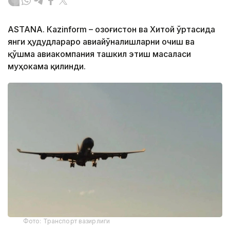
ASTANА. Кazinform – Қозоғистон ва Хитой ўртасида
янги ҳудудлараро авиайўналишларни очиш ва
қўшма авиакомпания ташкил этиш масаласи
муҳокама қилинди.
Фото: Транспорт вазирлиги