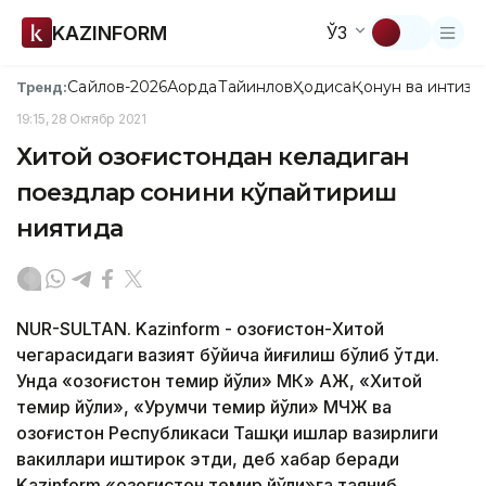
KAZINFORM
ЎЗ
Сайлов-2026
Ақорда
Тайинлов
Ҳодиса
Қонун ва интизо
Тренд:
19:15, 28 Октябр 2021
Хитой Қозоғистондан келадиган
поездлар сонини кўпайтириш
ниятида
NUR-SULTAN. Kazinform - Қозоғистон-Хитой
чегарасидаги вазият бўйича йиғилиш бўлиб ўтди.
Унда «Қозоғистон темир йўли» МК» AЖ, «Хитой
темир йўли», «Урумчи темир йўли» МЧЖ ва
Қозоғистон Республикаси Ташқи ишлар вазирлиги
вакиллари иштирок этди, деб хабар беради
Kazinform «Қозоғистон темир йўли»га таяниб.