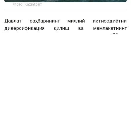
Фото: Kazinform
Давлат раҳбарининг миллий иқтисодиётни
диверсификация қилиш ва мамлакатнинг
транспорт ва логистика салоҳиятини очиш бўйича
топшириқларини амалга ошириш доирасида
Манғистау вилоятида қайта ишлаш сектори ва
инфратузилма салоҳиятини мустаҳкамлаш бўйича
тизимли ишлар олиб борилмоқда.
2026 йилнинг биринчи ярми натижаларига кўра,
ҳудуд асосий соҳаларда барқарор ривожланишни
намойиш этди. Иқтисодий ўсишнинг асосий
улуши қайта ишлаш саноати, қурилиш саноати ва
транспорт-логистика комплекси томонидан
таъминланди.
Манғистау вилояти саноат корхоналари йил
бошидан бери 2,1 триллион тенгелик маҳсулот