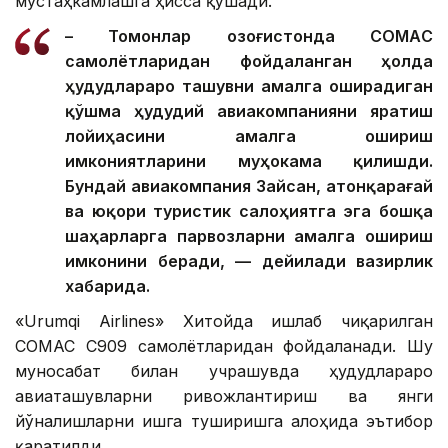
мустаҳкамлашга ҳисса қўшади.
– Томонлар Қозоғистонда CОМАC
самолётларидан фойдаланган ҳолда
ҳудудлараро ташувни амалга оширадиган
қўшма ҳудудий авиакомпанияни яратиш
лойиҳасини амалга ошириш
имкониятларини муҳокама қилишди.
Бундай авиакомпания Зайсан, Қатонқарағай
ва юқори туристик салоҳиятга эга бошқа
шаҳарларга парвозларни амалга ошириш
имконини беради, — дейилади вазирлик
хабарида.
«Urumqi Airlines» Хитойда ишлаб чиқарилган
COMAC C909 самолётларидан фойдаланади. Шу
муносабат билан учрашувда ҳудудлараро
авиаташувларни ривожлантириш ва янги
йўналишларни ишга туширишга алоҳида эътибор
қаратилди.