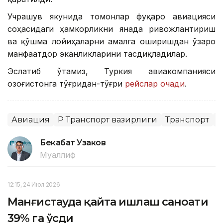
Учрашув якунида томонлар фуқаро авиацияси
соҳасидаги ҳамкорликни янада ривожлантириш
ва қўшма лойиҳаларни амалга оширишдан ўзаро
манфаатдор эканликларини тасдиқладилар.
Эслатиб ўтамиз, Туркия авиакомпанияси
Қозоғистонга тўғридан-тўғри
рейслар очади
.
Авиация
ҚР Транспорт вазирлиги
Транспорт
Х
Бекабат Узаков
Муаллиф
12:15, 24 Июл 2026
Манғистауда қайта ишлаш саноати
39% га ўсди