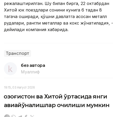
режалаштирилган. Шу билан бирга, 22 октабрдан
Хитой юк поездлари сонини кунига 6 тадан 8
тагача оширади, қўшни давлатга асосан металл
рудалари, рангли металлар ва кокс жўнатилади», -
дейилади компания хабарида.
Транспорт
без автора
Муаллиф
19:15, 03 Август 2026
Қозоғистон ва Хитой ўртасида янги
авиайўналишлар очилиши мумкин