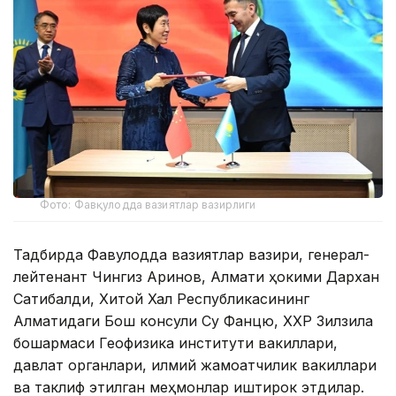
Фото: Фавқулодда вазиятлар вазирлиги
Тадбирда Фавқулодда вазиятлар вазири, генерал-
лейтенант Чингиз Аринов, Алмати ҳокими Дархан
Сатибалди, Хитой Халқ Республикасининг
Алматидаги Бош консули Су Фанцю, ХХР Зилзила
бошқармаси Геофизика институти вакиллари,
давлат органлари, илмий жамоатчилик вакиллари
ва таклиф этилган меҳмонлар иштирок этдилар.