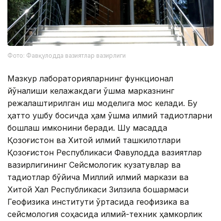
Фото: Фавқулодда вазиятлар вазирлиги
Мазкур лабораторияларнинг функционал
йўналиши келажакдаги қўшма марказнинг
режалаштирилган иш моделига мос келади. Бу
ҳатто ушбу босқичда ҳам қўшма илмий тадқиқотларни
бошлаш имконини беради. Шу мақсадда
Қозоғистон ва Хитой илмий ташкилотлари
Қозоғистон Республикаси Фавқулодда вазиятлар
вазирлигининг Сейсмологик кузатувлар ва
тадқиқотлар бўйича Миллий илмий маркази ва
Хитой Халқ Республикаси Зилзила бошқармаси
Геофизика институти ўртасида геофизика ва
сейсмология соҳасида илмий-техник ҳамкорлик