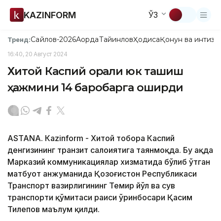
KAZINFORM
ЎЗ
Сайлов-2026
Ақорда
Тайинлов
Ҳодиса
Қонун ва интизо
Тренд:
16:40, 20 Август 2024
Хитой Каспий орқали юк ташиш
ҳажмини 14 баробарга оширди
ASTANА. Кazinform - Хитой тобора Каспий
денгизининг транзит салоҳиятига таянмоқда. Бу ҳақда
Марказий коммуникациялар хизматида бўлиб ўтган
матбуот анжуманида Қозоғистон Республикаси
Транспорт вазирлигининг Темир йўл ва сув
транспорти қўмитаси раиси ўринбосари Қасим
Тилепов маълум қилди.