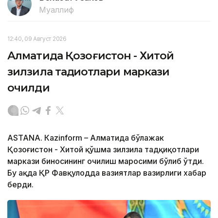
Муаллиф
12:40, 09 Август 2026
Алматида Қозоғистон - Хитой
зилзила тадқиқотлари маркази
очилди
ASTANА. Кazinform – Алматида бўлажак
Қозоғистон - Хитой қўшма зилзила тадқиқотлари
маркази биносининг очилиш маросими бўлиб ўтди.
Бу ҳақда ҚР Фавқулодда вазиятлар вазирлиги хабар
берди.