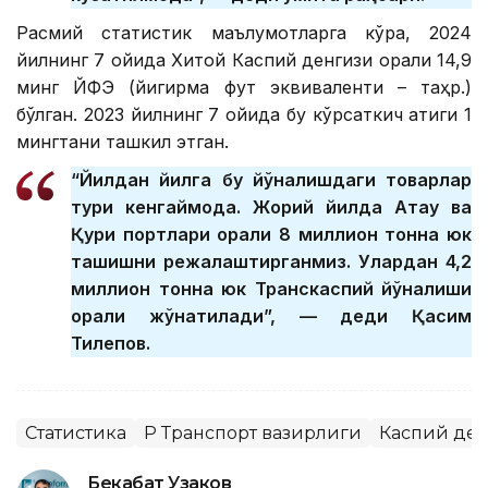
Расмий статистик маълумотларга кўра, 2024
йилнинг 7 ойида Хитой Каспий денгизи орқали 14,9
минг ЙФЭ (йигирма фут эквиваленти – таҳр.)
бўлган. 2023 йилнинг 7 ойида бу кўрсаткич атиги 1
мингтани ташкил этган.
“Йилдан йилга бу йўналишдаги товарлар
тури кенгаймоқда. Жорий йилда Ақтау ва
Қуриқ портлари орқали 8 миллион тонна юк
ташишни режалаштирганмиз. Улардан 4,2
миллион тонна юк Транскаспий йўналиши
орқали жўнатилади”, — деди Қасим
Тилепов.
Статистика
ҚР Транспорт вазирлиги
Каспий де
Бекабат Узаков