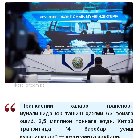
Фото: ortcom.kz
“Транкаспий халқаро транспорт
йўналишида юк ташиш ҳажми 63 фоизга
ошиб, 2,5 миллион тоннага етди. Хитой
транзитида 14 баробар ўсиш
кузатилмоқда”, — деди қўмита раҳбари.