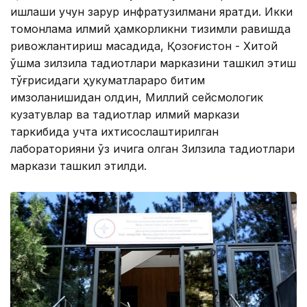
ишлаши учун зарур инфратузилмани яратди. Икки
томонлама илмий ҳамкорликни тизимли равишда
ривожлантириш мақсадида, Қозоғистон - Хитой
қўшма зилзила тадқиқотлари марказини ташкил этиш
тўғрисидаги ҳукуматлараро битим
имзоланишидан олдин, Миллий сейсмологик
кузатувлар ва тадқиқотлар илмий маркази
таркибида учта ихтисослаштирилган
лабораторияни ўз ичига олган Зилзила тадқиқотлари
маркази ташкил этилди.