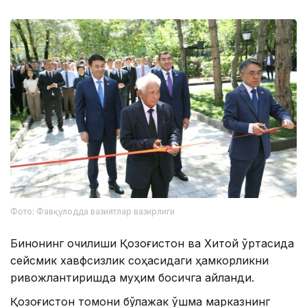
Фото: Фавқулодда вазиятлар вазирлиги
Бинонинг очилиши Қозоғистон ва Хитой ўртасида
сейсмик хавфсизлик соҳасидаги ҳамкорликни
ривожлантиришда муҳим босқичга айланди.
Қозоғистон томони бўлажак қўшма марказнинг