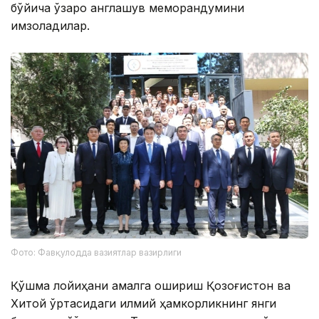
бўйича ўзаро англашув меморандумини
имзоладилар.
Фото: Фавқулодда вазиятлар вазирлиги
Қўшма лойиҳани амалга ошириш Қозоғистон ва
Хитой ўртасидаги илмий ҳамкорликнинг янги