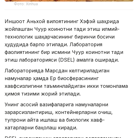
Фото: Xinhua
Иншоот Аньхой вилоятининг Хэфэй шаҳрида
жойлашган Чуқур коинотни тадқиқ этиш илмий-
технологик шаҳарчасининг биринчи босқичи
ҳудудида барпо этилади. Лаборатория
фаолиятининг бир қисмини Чуқур коинотни тадқиқ
этиш лабораторияси (DSEL) амалга оширади.
Лабораторияда Марсдан келтириладиган
намуналар ҳамда Ер биосферасининг
хавфсизлигини таъминлайдиган икки томонлама
ҳимоя тизими жорий этилади.
Унинг асосий вазифаларига намуналарни
зарарсизлантириш, контейнерларни очиш,
тупроқни қайта ишлаш ва биологик хавф-
хатарларни баҳолаш киради.