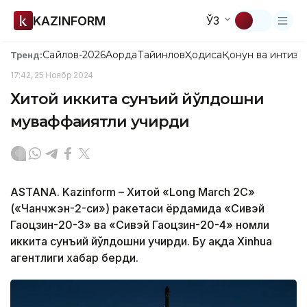
KAZINFORM
ЎЗ
Сайлов-2026
Ақорда
Тайинлов
Ҳодиса
Қонун ва интизо
Тренд:
17:42, 25 Ноябр 2024
Хитой иккита сунъий йўлдошни
муваффақиятли учирди
ASTANA. Kazinform – Хитой «Long March 2C»
(«Чанчжэн-2-си») ракетаси ёрдамида «Сивэй
Гаоцзин-20-3» ва «Сивэй Гаоцзин-20-4» номли
иккита сунъий йўлдошни учирди. Бу ҳақда Xinhua
агентлиги хабар берди.