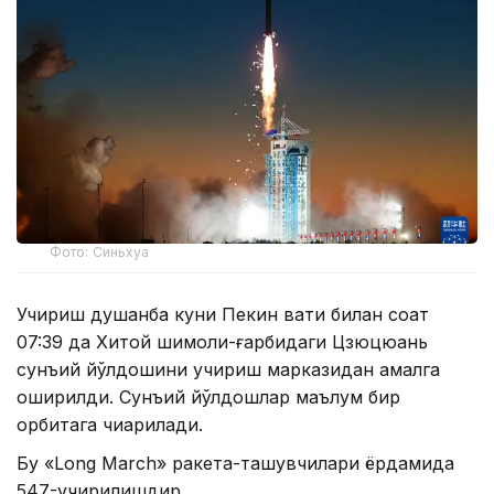
Фото: Синьхуа
Учириш душанба куни Пекин вақти билан соат
07:39 да Хитой шимоли-ғарбидаги Цзюцюань
сунъий йўлдошини учириш марказидан амалга
оширилди. Сунъий йўлдошлар маълум бир
орбитага чиқарилади.
Бу «Long March» ракета-ташувчилари ёрдамида
547-учирилишдир.