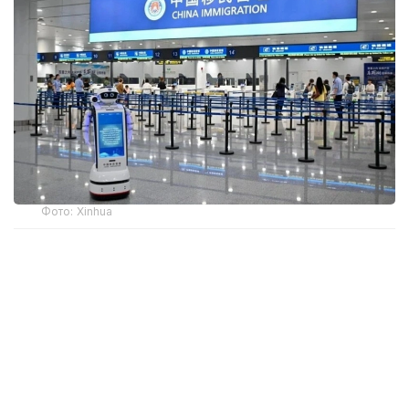
Фото: Xinhua
Ҳужжатга кўра, виза олиш ёки чегара назоратидан
ўтиш пайтида ёлғон ёки ҳақиқатга тўғри
келмайдиган маълумотлар тақдим этган хорижий
фуқароларга Хитойга кириш бир йилдан беш
йилгача тақиқланиши мумкин.
Янги қоидалар, шунингдек, экспорт назорати ва
технологияларни узатиш талабларини бузган ва