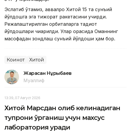
Эслатиб ўтамиз, аввалроқ Хитой 15 та сунъий
йўлдошга эга тижорат ракетасини учирди.
Режалаштирилган орбиталарга тадқиқот
йўлдошлари чиқарилди. Улар орасида Оманнинг
масофадан зондлаш сунъий йўлдоши ҳам бор.
Коинот
Хитой
Жарасқан Нұрыбаев
Муаллиф
13:39, 07 Август 2026
Хитой Марсдан олиб келинадиган
тупроқни ўрганиш учун махсус
лаборатория қуради