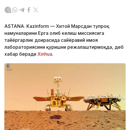
ASTANA. Kazinform — Хитой Марсдан тупроқ
намуналарини Ерга олиб келиш миссиясига
тайёргарлик доирасида сайёравий ҳимоя
лабораториясини қуришни режалаштирмоқда, деб
хабар беради
Xinhua
.