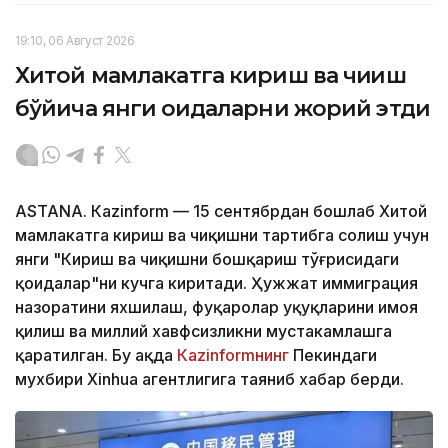
19:10, 06 Август 2026
Хитой мамлакатга кириш ва чиқиш
бўйича янги қоидаларни жорий этди
ASTANА. Кazinform — 15 сентябрдан бошлаб Хитой
мамлакатга кириш ва чиқишни тартибга солиш учун
янги "Кириш ва чиқишни бошқариш тўғрисидаги
қоидалар"ни кучга киритади. Ҳужжат иммиграция
назоратини яхшилаш, фуқаролар ҳуқуқларини ҳимоя
қилиш ва миллий хавфсизликни мустаҳкамлашга
қаратилган. Бу ҳақда
Кazinformнинг
Пекиндаги
мухбири Xinhua агентлигига таяниб хабар берди.