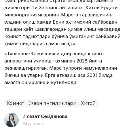
DSEL ривожланиш стратегияси департаменти
директори Ли Ханнинг айтишича, Хитой Ердаги
микроорганизмларнинг Марсга тарқалишининг
олдини олиш ҳамда Ерни эҳтимолий сайёрадан
ташқари ҳаёт шаклларидан ҳимоя қилиш мақсадида
Коинот тадқиқотлари бўйича қўмитанинг сайёравий
ҳимоя қоидаларига амал қилади.
«Тяньвэнь-3» миссияси доирасида коинот
аппаратини учириш тахминан 2028 йилга
режалаштирилган. Марс тупроғи намуналарини
йиғиш ва уларни Ерга етказиш эса 2031 йилда
амалга оширилиши кутилмоқда.
Коинот
Жаҳон янгиликлари
Хитой
Ляззат Сейданова
Муаллиф