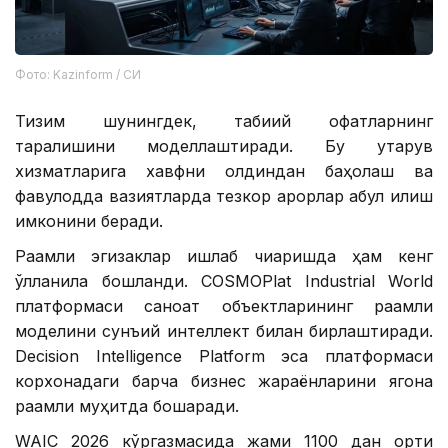
Фото: Kazinform / СИ
Тизим шунингдек, табиий офатларнинг
тарқалишини моделлаштиради. Бу қутқарув
хизматларига хавфни олдиндан баҳолаш ва
фавқулодда вазиятларда тезкор қарорлар қабул қилиш
имконини беради.
Рақамли эгизаклар ишлаб чиқаришда ҳам кенг
қўлланила бошланди. COSMOPlat Industrial World
платформаси саноат объектларининг рақамли
моделини сунъий интеллект билан бирлаштиради.
Decision Intelligence Platform эса платформаси
корхонадаги барча бизнес жараёнларини ягона
рақамли муҳитда бошқаради.
WAIC 2026 кўргазмасида жами 1100 дан ортиқ