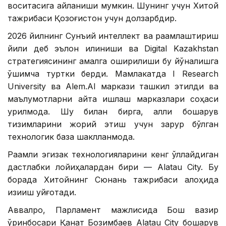
воситасига айланиши мумкин. Шунинг учун Хитой
тажрибаси Қозоғистон учун долзарбдир.
2026 йилнинг Сунъий интеллект ва рақамлаштириш
йили деб эълон қилиниши ва Digital Kazakhstan
стратегиясининг амалга оширилиши бу йўналишга
қўшимча туртки берди. Мамлакатда I Research
University ва Alem.AI маркази ташкил этилди ва
маълумотларни қайта ишлаш марказлари соҳаси
қурилмоқда. Шу билан бирга, ақлли бошқарув
тизимларини жорий этиш учун зарур бўлган
технологик база шаклланмоқда.
Рақамли эгизак технологияларини кенг қўллайдиган
дастлабки лойиҳалардан бири — Alatau City. Бу
борада Хитойнинг Сюнань тажрибаси алоҳида
қизиқиш уйғотади.
Аввалроқ, Парламент мажлисида Бош вазир
ўринбосари Қанат Бозимбаев Alatau City бошқарув