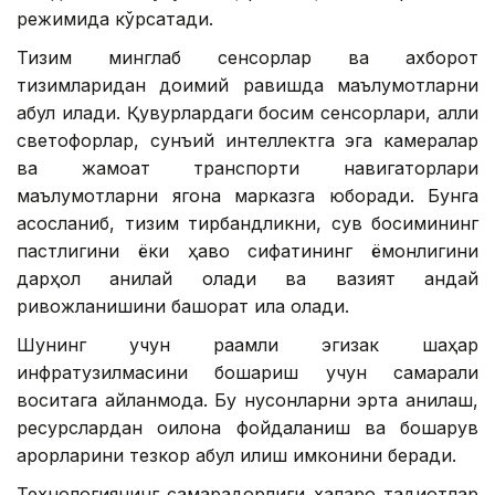
режимида кўрсатади.
Тизим минглаб сенсорлар ва ахборот
тизимларидан доимий равишда маълумотларни
қабул қилади. Қувурлардаги босим сенсорлари, ақлли
светофорлар, сунъий интеллектга эга камералар
ва жамоат транспорти навигаторлари
маълумотларни ягона марказга юборади. Бунга
асосланиб, тизим тирбандликни, сув босимининг
пастлигини ёки ҳаво сифатининг ёмонлигини
дарҳол аниқлай олади ва вазият қандай
ривожланишини башорат қила олади.
Шунинг учун рақамли эгизак шаҳар
инфратузилмасини бошқариш учун самарали
воситага айланмоқда. Бу нуқсонларни эрта аниқлаш,
ресурслардан оқилона фойдаланиш ва бошқарув
қарорларини тезкор қабул қилиш имконини беради.
Технологиянинг самарадорлиги халқаро тадқиқотлар