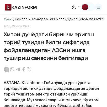
KAZINFORM
ЎЗ
Сайлов-2026
Ақорда
Тайинлов
Ҳодиса
Қонун ва интизо
Тренд:
17:10, 29 Июл 2024
Хитой дунёдаги биринчи эриган
торий тузидан ёқилғи сифатида
фойдаланадиган АЭСни ишга
тушириш санасини белгилади
ASTANA. Kazinform - Гоби чўлида уран ўрнига
торийдан ёқилғи сифатида фойдаланадиган эриган
торий тузи атом электр станцияси қурилиши
бошланади. Мутахассисларнинг фикрича, бу атом
энергетикасида муҳим ютуқ бўлади, деб хабар