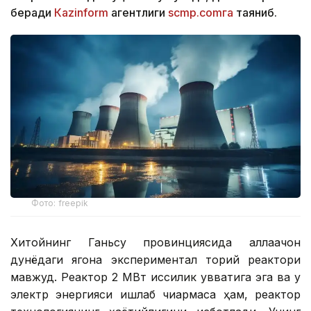
беради
Кazinform
агентлиги
scmp.comга
таяниб.
Фото: freepik
Хитойнинг Ганьсу провинциясида аллақачон
дунёдаги ягона экспериментал торий реактори
мавжуд. Реактор 2 МВт иссиқлик қувватига эга ва у
электр энергияси ишлаб чиқармаса ҳам, реактор