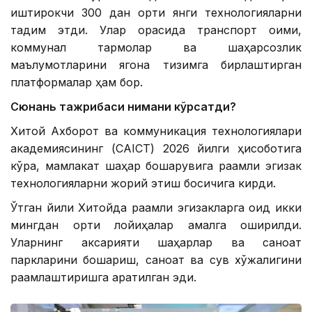
иштирокчи 300 дан ортиқ янги технологияларни
тақдим этди. Улар орасида транспорт оқими,
коммунал тармоқлар ва шаҳарсозлик
маълумотларини ягона тизимга бирлаштирган
платформалар ҳам бор.
Сюнань тажрибаси нимани кўрсатди?
Хитой Ахборот ва коммуникация технологиялари
академиясининг (CAICT) 2026 йилги ҳисоботига
кўра, мамлакат шаҳар бошқарувига рақамли эгизак
технологияларни жорий этиш босқичига кирди.
Ўтган йили Хитойда рақамли эгизакларга оид икки
мингдан ортиқ лойиҳалар амалга оширилди.
Уларнинг аксарияти шаҳарлар ва саноат
паркларини бошқариш, саноат ва сув хўжалигини
рақамлаштиришга қаратилган эди.