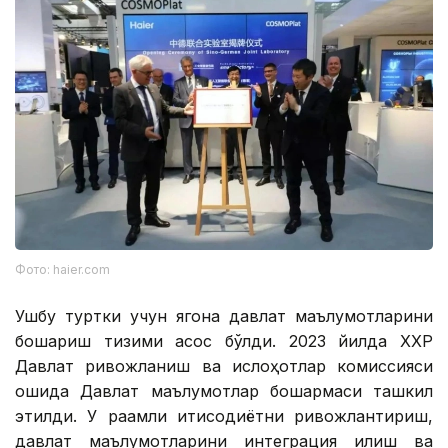
Фото: haier.com
Ушбу туртки учун ягона давлат маълумотларини
бошқариш тизими асос бўлди. 2023 йилда ХХР
Давлат ривожланиш ва ислоҳотлар комиссияси
қошида Давлат маълумотлар бошқармаси ташкил
этилди. У рақамли иқтисодиётни ривожлантириш,
давлат маълумотларини интеграция қилиш ва