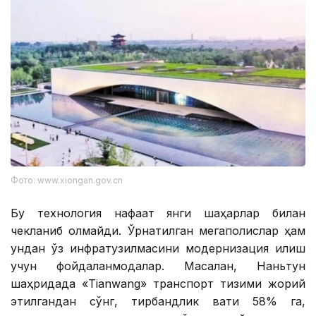
Фото: www.xiongan.gov.cn
Бу технология нафақат янги шаҳарлар билан
чекланиб қолмайди. Ўрнатилган мегаполислар ҳам
ундан ўз инфратузилмасини модернизация қилиш
учун фойдаланмоқдалар. Масалан, Наньтун
шаҳридада «Tianwang» транспорт тизими жорий
этилгандан сўнг, тирбандлик вақти 58% га,