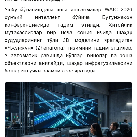
Ушбу йўналишдаги янги ишланмалар WAIC 2026
сунъий интеллект бўйича Бутунжаҳон
конференциясида тақдим этилди. Хитойлик
мутахассислар бир неча сония ичида шаҳар
ҳудудларининг тўлиқ 3D моделини яратадиган
«Чжэнжун» (Zhengrong) тизимини тақдим этдилар.
У автоматик равишда йўллар, бинолар ва бошқа
объектларни аниқлайди, шаҳар инфратузилмасини
бошқариш учун рақамли асос яратади.