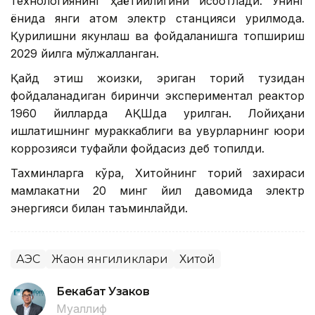
технологиянинг ҳаётийлигини исботлади. Унинг
ёнида янги атом электр станцияси қурилмоқда.
Қурилишни якунлаш ва фойдаланишга топшириш
2029 йилга мўлжалланган.
Қайд этиш жоизки, эриган торий тузидан
фойдаланадиган биринчи экспериментал реактор
1960 йилларда АҚШда қурилган. Лойиҳани
ишлатишнинг мураккаблиги ва қувурларнинг юқори
коррозияси туфайли фойдасиз деб топилди.
Тахминларга кўра, Хитойнинг торий захираси
мамлакатни 20 минг йил давомида электр
энергияси билан таъминлайди.
АЭС
Жаҳон янгиликлари
Хитой
Бекабат Узаков
Муаллиф