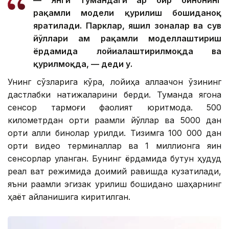
рақамли модели қурилиш бошиданоқ
яратилади. Парклар, яшил зоналар ва сув
йўллари ҳам рақамли моделлаштириш
ёрдамида лойиҳалаштирилмоқда ва
қурилмоқда, — деди у.
Унинг сўзларига кўра, лойиҳа аллақачон ўзининг
дастлабки натижаларини берди. Туманда ягона
сенсор тармоғи фаолият юритмоқда. 500
километрдан ортиқ рақамли йўллар ва 5000 дан
ортиқ ақлли бинолар қурилди. Тизимга 100 000 дан
ортиқ видео терминаллар ва 1 миллионга яқин
сенсорлар уланган. Бунинг ёрдамида бутун ҳудуд
реал вақт режимида доимий равишда кузатилади,
яъни рақамли эгизак қурилиш бошиданоқ шаҳарнинг
ҳаёт айланишига киритилган.