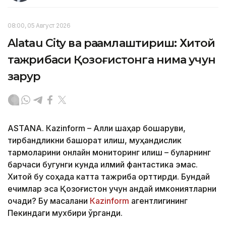
08:00, 05 Август 2026
Alatau City ва рақамлаштириш: Хитой
тажрибаси Қозоғистонга нима учун
зарур
ASTANА. Кazinform – Ақлли шаҳар бошқаруви,
тирбандликни башорат қилиш, муҳандислик
тармоқларини онлайн мониторинг қилиш – буларнинг
барчаси бугунги кунда илмий фантастика эмас.
Хитой бу соҳада катта тажриба орттирди. Бундай
ечимлар эса Қозоғистон учун қандай имкониятларни
очади? Бу масалани
Кazinform
агентлигининг
Пекиндаги мухбири ўрганди.