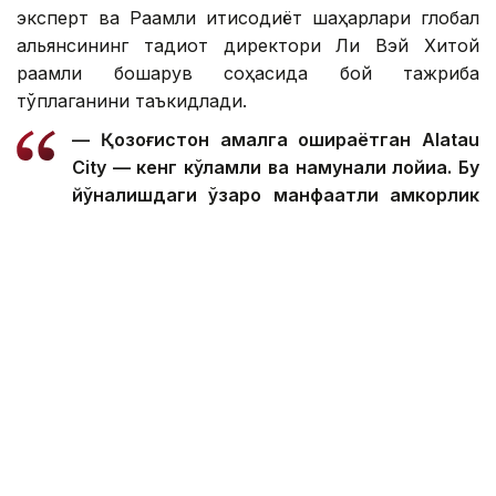
эксперт ва Рақамли иқтисодиёт шаҳарлари глобал
альянсининг тадқиқот директори Ли Вэй Хитой
рақамли бошқарув соҳасида бой тажриба
тўплаганини таъкидлади.
— Қозоғистон амалга ошираётган Alatau
City — кенг кўламли ва намунали лойиҳа. Бу
йўналишдаги ўзаро манфаатли ҳамкорлик
бизга Қозоғистоннинг рақамли
трансформациясини тезлаштириш
имконини беради, — деди Ли Вэй.
Шу билан бирга, у Хитой тажрибасини ҳозиргидек
нусхалаш нотўғри эканлигини айтди. Экспертнинг
фикрича, технологиялар Қозоғистон қонунчилиги,
инфратузилмаси ва миллий ривожланиш
устуворликларига мослаштирилиши керак.
Хитой тажрибаси шуни кўрсатдики, рақамли
эгизаклар экспериментал технологиядан