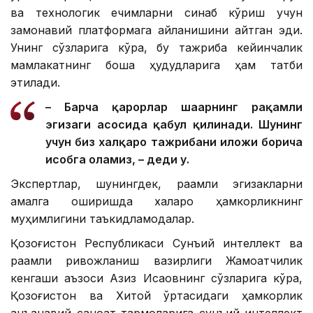
ва технологик ечимларни синаб кўриш учун
замонавий платформага айланишини айтган эди.
Унинг сўзларига кўра, бу тажриба кейинчалик
мамлакатнинг бошқа ҳудудларига ҳам татбиқ
этилади.
– Барча қарорлар шаҳарнинг рақамли
эгизаги асосида қабул қилинади. Шунинг
учун биз халқаро тажрибани иложи борича
ҳисобга оламиз, – деди у.
Экспертлар, шунингдек, рақамли эгизакларни
амалга оширишда халқаро ҳамкорликнинг
муҳимлигини таъкидламоқдалар.
Қозоғистон Республикаси Сунъий интеллект ва
рақамли ривожланиш вазирлиги Жамоатчилик
кенгаши аъзоси Азиз Исқақовнинг сўзларига кўра,
Қозоғистон ва Хитой ўртасидаги ҳамкорлик
анъанавий саноат тармоқларига сунъий интеллект