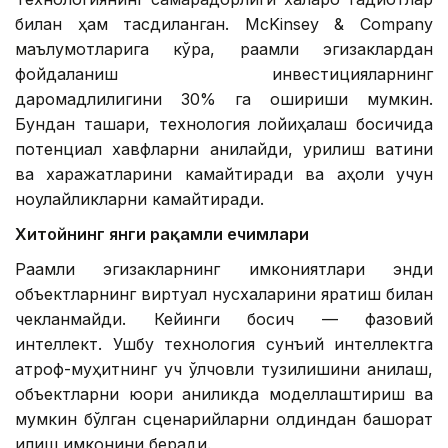
билан ҳам тасдиқланган. McKinsey & Company
маълумотларига кўра, рақамли эгизаклардан
фойдаланиш инвестицияларнинг
даромадлилигини 30% га ошириши мумкин.
Бундан ташқари, технология лойиҳалаш босқичида
потенциал хавфларни аниқлайди, қурилиш вақтини
ва харажатларини камайтиради ва аҳоли учун
ноқулайликларни камайтиради.
Хитойнинг янги рақамли ечимлари
Рақамли эгизакларнинг имкониятлари энди
объектларнинг виртуал нусхаларини яратиш билан
чекланмайди. Кейинги босқич — фазовий
интеллект. Ушбу технология сунъий интеллектга
атроф-муҳитнинг уч ўлчовли тузилишини аниқлаш,
объектларни юқори аниқликда моделлаштириш ва
мумкин бўлган сценарийларни олдиндан башорат
қилиш имконини беради.