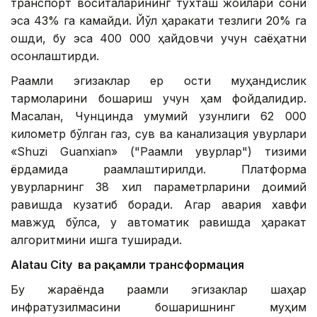
транспорт воситаларининг тўхташ жойлари сони
эса 43% га камайди. Йўл ҳаракати тезлиги 20% га
ошди, бу эса 400 000 ҳайдовчи учун саёҳатни
осонлаштирди.
Рақамли эгизаклар ер ости муҳандислик
тармоқларини бошқариш учун ҳам фойдалидир.
Масалан, Чунцинда умумий узунлиги 62 000
километр бўлган газ, сув ва канализация қувурлари
«Shuzi Guanxian» ("Рақамли қувурлар") тизими
ёрдамида рақамлаштирилди. Платформа
қувурларнинг 38 хил параметрларини доимий
равишда кузатиб боради. Агар авария хавфи
мавжуд бўлса, у автоматик равишда ҳаракат
алгоритмини ишга туширади.
Alatau City ва рақамли трансформация
Бу жараёнда рақамли эгизаклар шаҳар
инфратузилмасини бошқаришнинг муҳим