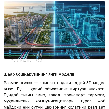
Фото: Kazinform / СИ
Шаҳар бошқарувининг янги модели
Рақамли эгизак — компьютердаги оддий 3D модел
эмас. Бу — ҳақиқий объектнинг виртуал нусхаси.
Бундай тизим бино, завод, транспорт тармоғи,
муҳандислик коммуникациялари, турар жой
майдони ёки бутун шаҳарнинг ҳолатини реал вақт