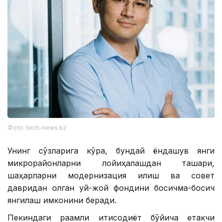
Фото: tech-news.kz
Унинг сўзларига кўра, бундай ёндашув янги
микрорайонларни лойиҳалашдан ташқари,
шаҳарларни модернизация қилиш ва совет
давридан қолган уй-жой фондини босқичма-босқич
янгилаш имконини беради.
Пекиндаги рақамли иқтисодиёт бўйича етакчи