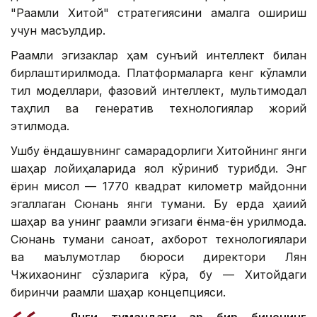
"Рақамли Хитой" стратегиясини амалга ошириш
учун масъулдир.
Рақамли эгизаклар ҳам сунъий интеллект билан
бирлаштирилмоқда. Платформаларга кенг кўламли
тил моделлари, фазовий интеллект, мультимодал
таҳлил ва генератив технологиялар жорий
этилмоқда.
Ушбу ёндашувнинг самарадорлиги Хитойнинг янги
шаҳар лойиҳаларида яққол кўриниб турибди. Энг
ёрқин мисол — 1770 квадрат километр майдонни
эгаллаган Сюнань янги тумани. Бу ерда ҳақиқий
шаҳар ва унинг рақамли эгизаги ёнма-ён қурилмоқда.
Сюнань тумани саноат, ахборот технологиялари
ва маълумотлар бюроси директори Лян
Чжихаонинг сўзларига кўра, бу — Хитойдаги
биринчи рақамли шаҳар концепцияси.
— Янги тумандаги ҳар бир бинонинг