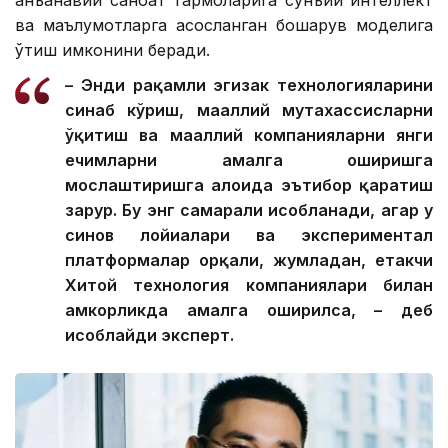
ва маълумотларга асосланган бошқарув моделига
ўтиш имконини беради.
– Энди рақамли эгизак технологияларини
синаб кўриш, маҳаллий мутахассисларни
ўқитиш ва маҳаллий компанияларни янги
ечимларни амалга оширишга
мослаштиришга алоҳида эътибор қаратиш
зарур. Бу энг самарали ҳисобланади, агар у
синов лойиҳалари ва экспериментал
платформалар орқали, жумладан, етакчи
Хитой технология компаниялари билан
ҳамкорликда амалга оширилса, – деб
ҳисоблайди эксперт.