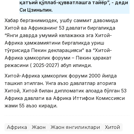
қатъий қўллаб-қувватлашга тайёр”, - деди
Си Цзиньпин.
Хабар берганимиздек, ушбу саммит давомида
Хитой ва Африканинг 53 давлати биргаликда
“Янги даврда умумий келажакка эга Хитой-
Африка ҳамжамиятини биргаликда қуриш
тўғрисида Пекин декларацияси” ва “Хитой-
Африка ҳамкорлик форуми – Пекин ҳаракат
режасини ( 2025-2027) қабул қилинди.
Хитой-Африка ҳамкорлик форуми 2000 йилда
ташкил этилган. Унга аъзо давлатлар қаторига
Хитой, Хитой билан дипломатик алоқада бўлган 53
Африка давлати ва Африка Иттифоқи Комиссияси
жами 55 аъзо киради.
Африка
Жаҳон
Жаҳон янгиликлари
Хитой