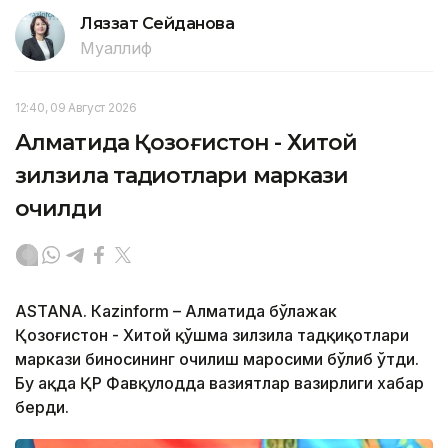
Ляззат Сейданова
Муаллиф
12:40, 09 Август 2026
Алматида Қозоғистон - Хитой
зилзила тадқиқотлари маркази
очилди
ASTANА. Кazinform – Алматида бўлажак
Қозоғистон - Хитой қўшма зилзила тадқиқотлари
маркази биносининг очилиш маросими бўлиб ўтди.
Бу ҳақда ҚР Фавқулодда вазиятлар вазирлиги хабар
берди.