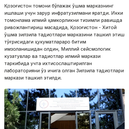
Қозоғистон томони бўлажак қўшма марказнинг
ишлаши учун зарур инфратузилмани яратди. Икки
томонлама илмий ҳамкорликни тизимли равишда
ривожлантириш мақсадида, Қозоғистон - Хитой
қўшма зилзила тадқиқотлари марказини ташкил этиш
тўғрисидаги ҳукуматлараро битим
имзоланишидан олдин, Миллий сейсмологик
кузатувлар ва тадқиқотлар илмий маркази
таркибида учта ихтисослаштирилган
лабораторияни ўз ичига олган Зилзила тадқиқотлари
маркази ташкил этилди.