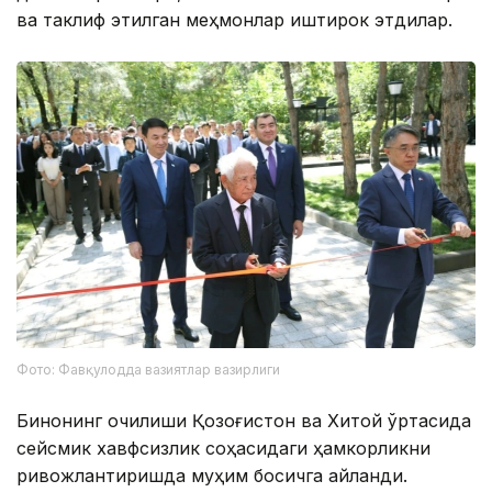
ва таклиф этилган меҳмонлар иштирок этдилар.
Фото: Фавқулодда вазиятлар вазирлиги
Бинонинг очилиши Қозоғистон ва Хитой ўртасида
сейсмик хавфсизлик соҳасидаги ҳамкорликни
ривожлантиришда муҳим босқичга айланди.