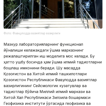
Фото: Фавқулодда вазиятлар вазирлиги
Мазкур лабораторияларнинг функционал
йўналиши келажакдаги қўшма марказнинг
режалаштирилган иш моделига мос келади. Бу
ҳатто ушбу босқичда ҳам қўшма илмий тадқиқотларни
бошлаш имконини беради. Шу мақсадда
Қозоғистон ва Хитой илмий ташкилотлари
Қозоғистон Республикаси Фавқулодда вазиятлар
вазирлигининг Сейсмологик кузатувлар ва
тадқиқотлар бўйича Миллий илмий маркази ва
Хитой Халқ Республикаси Зилзила бошқармаси
Геофизика институти ўртасида геофизика ва