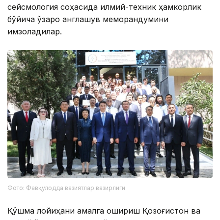
сейсмология соҳасида илмий-техник ҳамкорлик
бўйича ўзаро англашув меморандумини
имзоладилар.
Фото: Фавқулодда вазиятлар вазирлиги
Қўшма лойиҳани амалга ошириш Қозоғистон ва