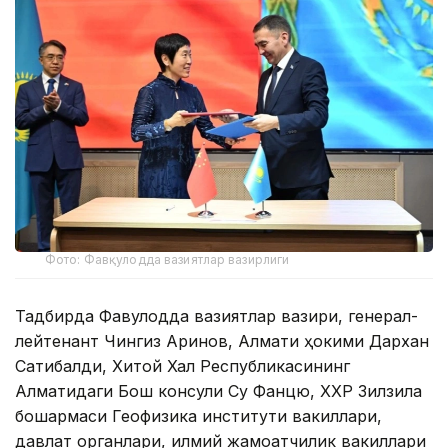
Фото: Фавқулодда вазиятлар вазирлиги
Тадбирда Фавқулодда вазиятлар вазири, генерал-
лейтенант Чингиз Аринов, Алмати ҳокими Дархан
Сатибалди, Хитой Халқ Республикасининг
Алматидаги Бош консули Су Фанцю, ХХР Зилзила
бошқармаси Геофизика институти вакиллари,
давлат органлари, илмий жамоатчилик вакиллари