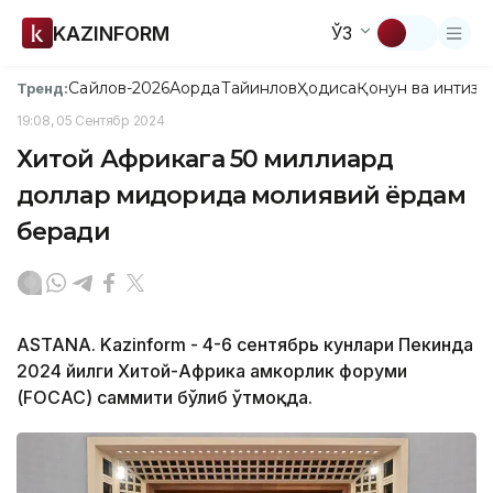
KAZINFORM
ЎЗ
Сайлов-2026
Ақорда
Тайинлов
Ҳодиса
Қонун ва интизо
Тренд:
19:08, 05 Сентябр 2024
Хитой Африкага 50 миллиард
доллар миқдорида молиявий ёрдам
беради
ASTANA. Kazinform - 4-6 сентябрь кунлари Пекинда
2024 йилги Хитой-Африка ҳамкорлик форуми
(FOCAC) саммити бўлиб ўтмоқда.