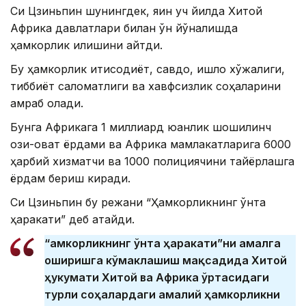
Си Цзиньпин шунингдек, яқин уч йилда Хитой
Африка давлатлари билан ўн йўналишда
ҳамкорлик қилишини айтди.
Бу ҳамкорлик иқтисодиёт, савдо, қишлоқ хўжалиги,
тиббиёт саломатлиги ва хавфсизлик соҳаларини
қамраб олади.
Бунга Африкага 1 миллиард юанлик шошилинч
озиқ-овқат ёрдами ва Африка мамлакатларига 6000
ҳарбий хизматчи ва 1000 полициячини тайёрлашга
ёрдам бериш киради.
Си Цзиньпин бу режани “Ҳамкорликнинг ўнта
ҳаракати” деб атайди.
“Ҳамкорликнинг ўнта ҳаракати”ни амалга
оширишга кўмаклашиш мақсадида Хитой
ҳукумати Хитой ва Африка ўртасидаги
турли соҳалардаги амалий ҳамкорликни