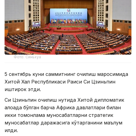
Фото: Синьхуа
5 сентябрь куни саммитнинг очилиш маросимида
Хитой Халқ Республикаси Раиси Си Цзиньпин
иштирок этди.
Си Цзиньпин очилиш нутқида Хитой дипломатик
алоқада бўлган барча Африка давлатлари билан
икки томонлама муносабатларни стратегик
муносабатлар даражасига кўтарганини маълум
қилди.