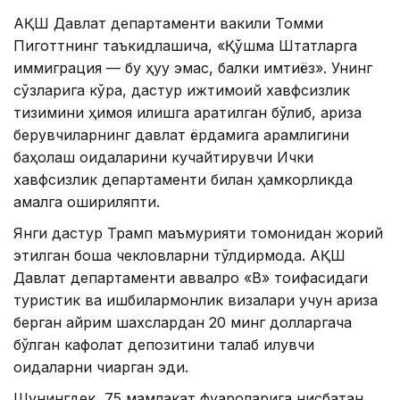
АҚШ Давлат департаменти вакили Томми
Пиготтнинг таъкидлашича, «Қўшма Штатларга
иммиграция — бу ҳуқуқ эмас, балки имтиёз». Унинг
сўзларига кўра, дастур ижтимоий хавфсизлик
тизимини ҳимоя қилишга қаратилган бўлиб, ариза
берувчиларнинг давлат ёрдамига қарамлигини
баҳолаш қоидаларини кучайтирувчи Ички
хавфсизлик департаменти билан ҳамкорликда
амалга ошириляпти.
Янги дастур Трамп маъмурияти томонидан жорий
этилган бошқа чекловларни тўлдирмоқда. АҚШ
Давлат департаменти аввалроқ «B» тоифасидаги
туристик ва ишбилармонлик визалари учун ариза
берган айрим шахслардан 20 минг долларгача
бўлган кафолат депозитини талаб қилувчи
қоидаларни чиқарган эди.
Шунингдек, 75 мамлакат фуқароларига нисбатан