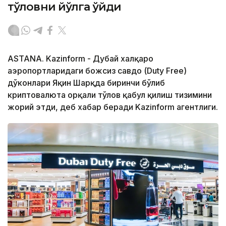
тўловни йўлга қўйди
ASTANA. Kazinform - Дубай халқаро
аэропортларидаги божсиз савдо (Duty Free)
дўконлари Яқин Шарқда биринчи бўлиб
криптовалюта орқали тўлов қабул қилиш тизимини
жорий этди, деб хабар беради Kazinform агентлиги.