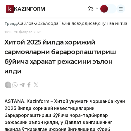
KAZINFORM
ЎЗ
Сайлов-2026
Ақорда
Тайинлов
Ҳодиса
Қонун ва интизо
Тренд:
19:13, 20 Феврал 2025
Хитой 2025 йилда хорижий
сармояларни барқарорлаштириш
бўйича ҳаракат режасини эълон
қилди
ASTANА. Кazinform – Хитой ҳукумати чоршанба куни
2025 йилда хорижий инвестицияларни
барқарорлаштириш бўйича чора-тадбирлар
режасини эълон қилди, у Давлат кенгашининг
яқинда ўтказилган ижроия йиғилишида кўриб