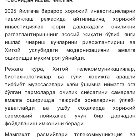
томонидан ишлаб чиқилган.
2025 йилгача барқарор хорижий инвестицияларни
таъминлаш режасида айтилишича, хорижий
инвестициялар юқори даражадаги очиқликни
рағбатлантиришнинг асосий жиҳати бўлиб, янги
ишлаб чиқариш кучларини ривожлантириш ва
Хитой услубидаги модернизацияни амалга
оширишда муҳим рол ўйнайди.
Режага кўра, Хитой телекоммуникациялар,
биотехнологиялар ва тўлиқ хорижга қарашли
тиббиёт муассасалари каби қўшимча қийматга эга
бўлган тармоқларда очиқлик сиёсатини самарали
амалга оширишда тажриба зоналарини қўллаб-
қувватлайди ва ушбу соҳаларда хорижий
сармоявий лойиҳалар учун бир дарчадан
фойдаланиш имконини беради.
Мамлакат расмийлари телекоммуникация ва