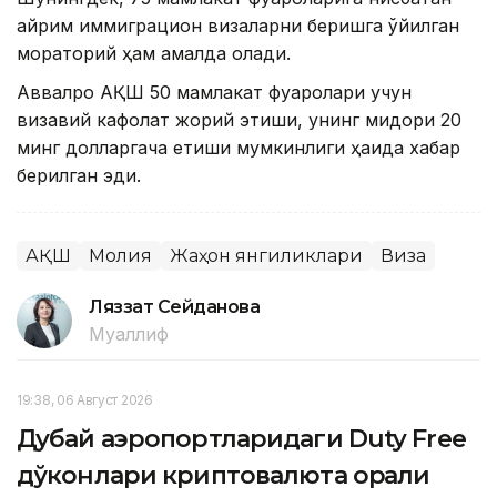
айрим иммиграцион визаларни беришга қўйилган
мораторий ҳам амалда қолади.
Аввалроқ АҚШ 50 мамлакат фуқаролари учун
визавий кафолат жорий этиши, унинг миқдори 20
минг долларгача етиши мумкинлиги ҳақида хабар
берилган эди.
АҚШ
Молия
Жаҳон янгиликлари
Виза
Ляззат Сейданова
Муаллиф
19:38, 06 Август 2026
Дубай аэропортларидаги Duty Free
дўконлари криптовалюта орқали