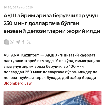
20:36, 06 Август 2026
АҚШ айрим ариза берувчилар учун
250 минг долларгача бўлган
визавий депозитларни жорий қилди
ASTANA. Kazinform — АҚШ янги визавий кафолат
дастурини жорий этмоқда. Унга кўра, иммиграцион
виза учун айрим ариза берувчилар 100 минг
доллардан 250 минг долларгача бўлган миқдорда
депозит қўйиши керак бўлади, деб хабар беради
Bloomberg Law.