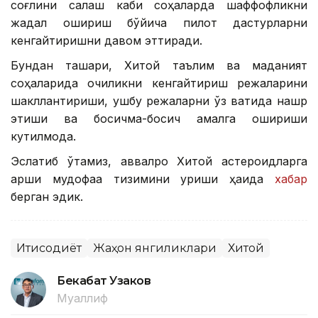
соғлиқни сақлаш каби соҳаларда шаффофликни
жадал ошириш бўйича пилот дастурларни
кенгайтиришни давом эттиради.
Бундан ташқари, Хитой таълим ва маданият
соҳаларида очиқликни кенгайтириш режаларини
шакллантириши, ушбу режаларни ўз вақтида нашр
этиши ва босқичма-босқич амалга ошириши
кутилмоқда.
Эслатиб ўтамиз, аввалроқ Хитой астероидларга
қарши мудофаа тизимини қуриши ҳақида
хабар
берган эдик.
Иқтисодиёт
Жаҳон янгиликлари
Хитой
Бекабат Узаков
Муаллиф