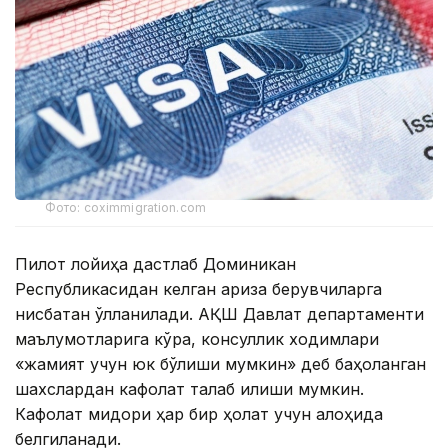
Фото: coximmigration.com
Пилот лойиҳа дастлаб Доминикан
Республикасидан келган ариза берувчиларга
нисбатан қўлланилади. АҚШ Давлат департаменти
маълумотларига кўра, консуллик ходимлари
«жамият учун юк бўлиши мумкин» деб баҳоланган
шахслардан кафолат талаб қилиши мумкин.
Кафолат миқдори ҳар бир ҳолат учун алоҳида
белгиланади.