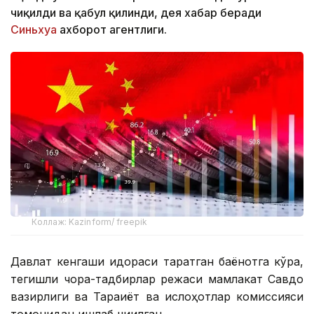
чиқилди ва қабул қилинди, дея хабар беради
Синьхуа
ахборот агентлиги.
Коллаж: Kazinform/ freepik
Давлат кенгаши идораси тарқатган баёнотга кўра,
тегишли чора-тадбирлар режаси мамлакат Савдо
вазирлиги ва Тараққиёт ва ислоҳотлар комиссияси