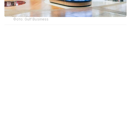
Фото: Gulf Business
Crypto.com Pay хизмати орқали криптовалюта
билан харидлар учун тўлов қилиш имконияти Дубай
халқаро аэропорти (DXB) ва Ал-Мактум
аэропортида (AMIA) ишга туширилди.
Дубай ҳукумати матбуот хизмати
Dubai Media
Office
маълум қилишича, янги тўлов имконияти ҳам
жисмоний дўконларда, ҳам интернет орқали
буюртма расмийлаштиришда мавжуд. Тўлов
амалга оширилаётганда харидор илова орқали
транзакцияни тасдиқлаши керак, шундан сўнг
маблағлар БАА дирҳамига айлантирилиб,
сотувчига ўтказилади.
“Мижозлар
Crypto.com
Pay орқали хавфсиз