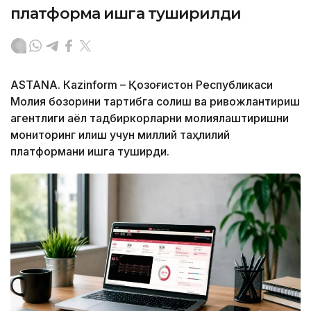
платформа ишга туширилди
ASTANА. Кazinform – Қозоғистон Республикаси
Молия бозорини тартибга солиш ва ривожлантириш
агентлиги аёл тадбиркорларни молиялаштиришни
мониторинг қилиш учун миллий таҳлилий
платформани ишга туширди.