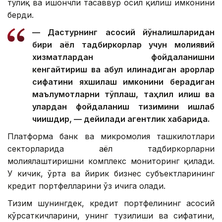
тўлиқ ва ишончли тасаввур ҳосил қилиш имконини
берди.
— Дастурнинг асосий йўналишларидан
бири аёл тадбиркорлар учун молиявий
хизматлардан фойдаланишни
кенгайтириш ва қабул қилинадиган қарорлар
сифатини яхшилаш имконини берадиган
маълумотларни тўплаш, таҳлил қилиш ва
улардан фойдаланиш тизимини ишлаб
чиқишдир, — дейилади агентлик хабарида.
Платформа банк ва микромолия ташкилотлари
секторларида аёл тадбиркорларни
молиялаштиришни комплекс мониторинг қилади.
У кичик, ўрта ва йирик бизнес субъектларининг
кредит портфелларини ўз ичига олади.
Тизим шунингдек, кредит портфелининг асосий
кўрсаткичларини, унинг тузилиши ва сифатини,