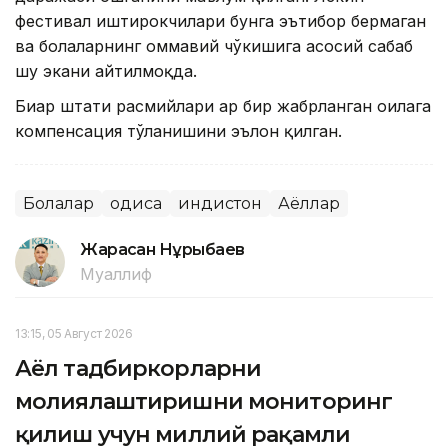
фестивал иштирокчилари бунга эътибор бермаган
ва болаларнинг оммавий чўкишига асосий сабаб
шу экани айтилмоқда.
Биҳар штати расмийлари ҳар бир жабрланган оилага
компенсация тўланишини эълон қилган.
Болалар
Ҳодиса
Ҳиндистон
Аёллар
Жарасқан Нұрыбаев
Муаллиф
13:15, 05 Август 2026
Аёл тадбиркорларни
молиялаштиришни мониторинг
қилиш учун миллий рақамли