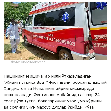
Фото: Globallookpress
Нашрнинг ёзишича, ҳар йили ўтказиладиган
“Живитпутрика Врат” фестивали, асосан шимолий
Ҳиндистон ва Непалнинг айрим қисмларида
нишонланади. Фестиваль мобайнида аёллар 24
соат рўза тутиб, болаларининг узоқ умр кўриши
ва соғлиғи учун махсус дуолар ўқийди. Рўза