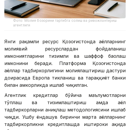
Фото: Молия бозорини тартибга солиш ва ривожлантириш
агентлиги
Янги рақамли ресурс Қозоғистонда аёлларнинг
молиявий ресурслардан фойдаланиш
имкониятларини тизимли ва шаффоф баҳолаш
имконини беради. Платформа Қозоғистонда
аёллар тадбиркорлигини молиялаштириш дастури
доирасида Европа тикланиш ва тараққиёт банки
билан ҳамкорликда ишлаб чиқилган.
Агентлик кредитлар бўйича маълумотларни
тўплаш ва тизимлаштириш ҳамда аёл
тадбиркорларни аниқлаш методологиясини ишлаб
чиқди. Ушбу ёндашув биринчи марта аёлларнинг
тадбиркорликни кредитлашда иштироки ҳақида