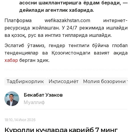
асосни шакллантиришга ёрдам беради, —
дейилади агентлик хабарида.
Платформа wefikazakhstan.com интернет-
ресурсида жойлашган. У 24/7 режимида ишлайди
ва қозоқ, рус ва инглиз тилларида ишлайди.
Эслатиб ўтамиз, гендер тенглиги бўйича глобал
тенденциялар ва Қозоғистондаги вазият ҳақида
хабар
берган эдик.
Тадбиркорлик
Иқтисодиёт
Молия бозорини та
Бекабат Узаков
Муаллиф
18:10, 14 Июл 2026
Қуролли кучларда қарийб 7 минг