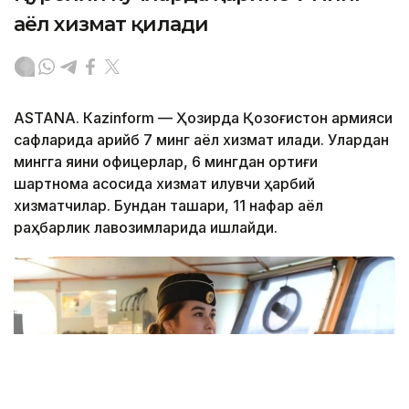
аёл хизмат қилади
ASTANА. Кazinform — Ҳозирда Қозоғистон армияси
сафларида қарийб 7 минг аёл хизмат қилади. Улардан
мингга яқини офицерлар, 6 мингдан ортиғи
шартнома асосида хизмат қилувчи ҳарбий
хизматчилар. Бундан ташқари, 11 нафар аёл
раҳбарлик лавозимларида ишлайди.