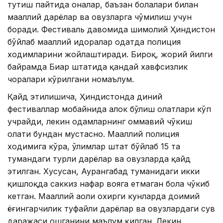
тутиш пайтида оналар, баъзан болалари билан
маҳаллий дарёлар ва ҳовузларга чўмилиш учун
боради. Фестиваль давомида шимолий Ҳиндистон
бўйлаб маҳаллий идоралар одатда полиция
ходимларини жойлаштиради. Бироқ, жорий йилги
байрамда Биҳар штатида қандай хавфсизлик
чоралари кўрилгани номаълум.
Қайд этилишича, Ҳиндистонда диний
фестиваллар мобайнида ҳалок бўлиш ҳолатлари кўп
учрайди, лекин одамларнинг оммавий чўкиш
ҳолати бундан мустасно. Маҳаллий полиция
ходимига кўра, ўлимлар штат бўйлаб 15 та
тумандаги турли дарёлар ва ҳовузларда қайд
этилган. Хусусан, Аурангабад туманидаги икки
қишлоқда саккиз нафар вояга етмаган бола чўкиб
кетган. Маҳаллий аҳоли охирги кунларда доимий
ёғингарчилик туфайли дарёлар ва ҳовузлардаги сув
даражаси ошганини маълум қилган. Лекин