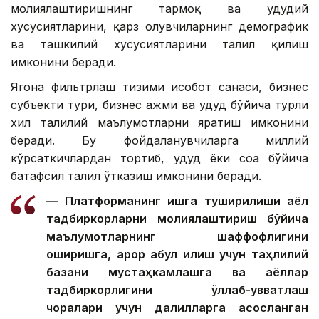
молиялаштиришнинг тармоқ ва ҳудудий
хусусиятларини, қарз олувчиларнинг демографик
ва ташкилий хусусиятларини таҳлил қилиш
имконини беради.
Ягона фильтрлаш тизими ҳисобот санаси, бизнес
субъекти тури, бизнес ҳажми ва ҳудуд бўйича турли
хил таҳлилий маълумотларни яратиш имконини
беради. Бу фойдаланувчиларга миллий
кўрсаткичлардан тортиб, ҳудуд ёки соҳа бўйича
батафсил таҳлил ўтказиш имконини беради.
— Платформанинг ишга туширилиши аёл
тадбиркорларни молиялаштириш бўйича
маълумотларнинг шаффофлигини
оширишга, қарор қабул қилиш учун таҳлилий
базани мустаҳкамлашга ва аёллар
тадбиркорлигини қўллаб-қувватлаш
чоралари учун далилларга асосланган