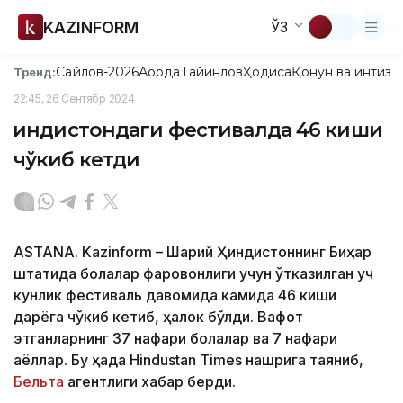
KAZINFORM
ЎЗ
Сайлов-2026
Ақорда
Тайинлов
Ҳодиса
Қонун ва интизо
Тренд:
22:45, 26 Сентябр 2024
Ҳиндистондаги фестивалда 46 киши
чўкиб кетди
ASTANA. Kazinform – Шарқий Ҳиндистоннинг Биҳар
штатида болалар фаровонлиги учун ўтказилган уч
кунлик фестиваль давомида камида 46 киши
дарёга чўкиб кетиб, ҳалок бўлди. Вафот
этганларнинг 37 нафари болалар ва 7 нафари
аёллар. Бу ҳақда Hindustan Times нашрига таяниб,
Бельта
агентлиги хабар берди.