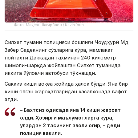
Фото: Мақсат Шағирбаев / Kazinform
Силхет тумани полицияси бошлиғи Чоудҳурй Мд
Забер Садекнинг сўзларига кўра, мамлакат
пойтахти Даккадан тахминан 240 километр
шимоли-шарқда жойлашган Силхет туманида
иккита йўловчи автобуси тўқнашди.
Саккиз киши воқеа жойида ҳалок бўлди. Яна бир
киши олган жароҳатларидан касалхонада вафот
этди.
– Бахтсиз ҳодисада яна 14 киши жароҳат
олди. Ҳозирги маълумотларга кўра,
улардан 2 тасининг аҳволи оғир, – деди
полиция вакили.