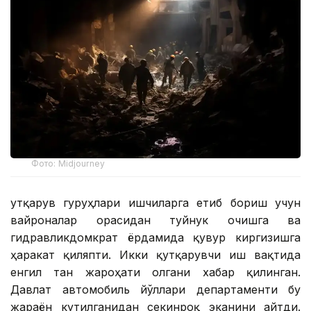
Фото: Midjourney
Қутқарув гуруҳлари ишчиларга етиб бориш учун
вайроналар орасидан туйнук очишга ва
гидравликдомкрат ёрдамида қувур киргизишга
ҳаракат қиляпти. Икки қутқарувчи иш вақтида
енгил тан жароҳати олгани хабар қилинган.
Давлат автомобиль йўллари департаменти бу
жараён кутилганидан секинроқ эканини айтди.