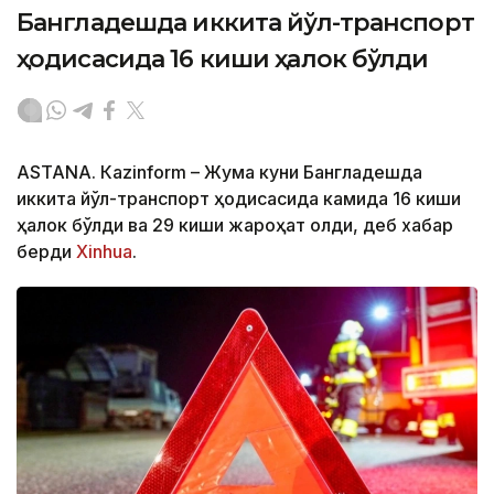
Бангладешда иккита йўл-транспорт
ҳодисасида 16 киши ҳалок бўлди
ASTANА. Кazinform – Жума куни Бангладешда
иккита йўл-транспорт ҳодисасида камида 16 киши
ҳалок бўлди ва 29 киши жароҳат олди, деб хабар
берди
Xinhua
.