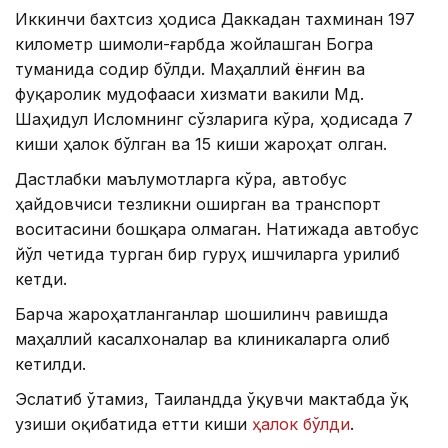
Иккинчи бахтсиз ҳодиса Даккадан тахминан 197
километр шимоли-ғарбда жойлашган Богра
туманида содир бўлди. Маҳаллий ёнғин ва
фуқаролик мудофааси хизмати вакили Мд.
Шаҳидул Исломнинг сўзларига кўра, ҳодисада 7
киши ҳалок бўлган ва 15 киши жароҳат олган.
Дастлабки маълумотларга кўра, автобус
ҳайдовчиси тезликни оширган ва транспорт
воситасини бошқара олмаган. Натижада автобус
йўл четида турган бир гуруҳ ишчиларга урилиб
кетди.
Барча жароҳатланганлар шошилинч равишда
маҳаллий касалхоналар ва клиникаларга олиб
кетилди.
Эслатиб ўтамиз, Таиландда ўқувчи мактабда ўқ
узиши оқибатида етти киши
ҳалок бўлди
.