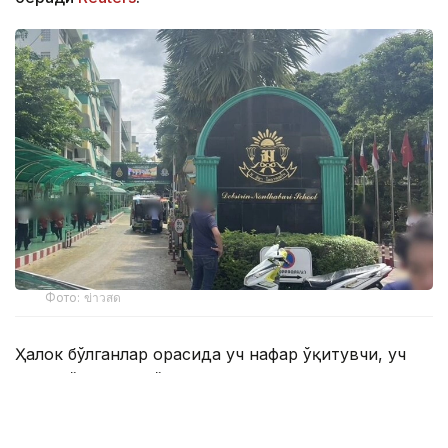
Фото: ข่าวสด
Ҳалок бўлганлар орасида уч нафар ўқитувчи, уч
нафар ўқувчи ва ўз жонига қасд қилган ҳужумчи
ҳам бор. Жароҳатланганлардан икки нафарининг
аҳволи оғир.