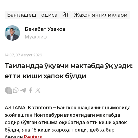
Бангладеш
Ҳодиса
ЙТҲ
Жаҳон янгиликлари
Бекабат Узаков
Муаллиф
14:37, 07 Август 2026
Таиландда ўқувчи мактабда ўқ узди:
етти киши ҳалок бўлди
ASTANA. Kazinform – Бангкок шаҳрининг шимолида
жойлашган Нонтхабури вилоятидаги мактабда
содир бўлган отишма оқибатида етти киши ҳалок
бўлди, яна 15 киши жароҳат олди, деб хабар
беради
Reuters
.