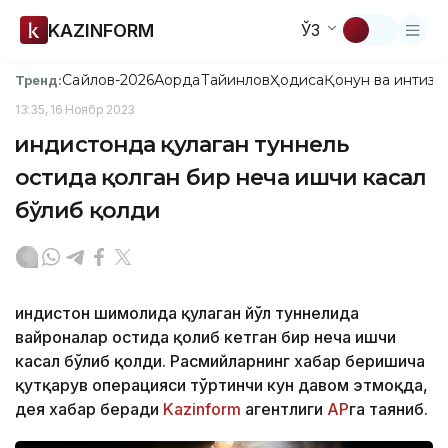
KAZINFORM
ЎЗ
Сайлов-2026
Ақорда
Тайинлов
Ҳодиса
Қонун ва интизо
Тренд:
13:35, 16 Ноябр 2023
Ҳиндистонда қулаган туннель
остида қолган бир неча ишчи касал
бўлиб қолди
Ҳиндистон шимолида қулаган йўл туннелида
вайроналар остида қолиб кетган бир неча ишчи
касал бўлиб қолди. Расмийларнинг хабар беришича
қутқарув операцияси тўртинчи кун давом этмоқда,
дея хабар беради
Kazinform
агентлиги
AP
га таяниб.