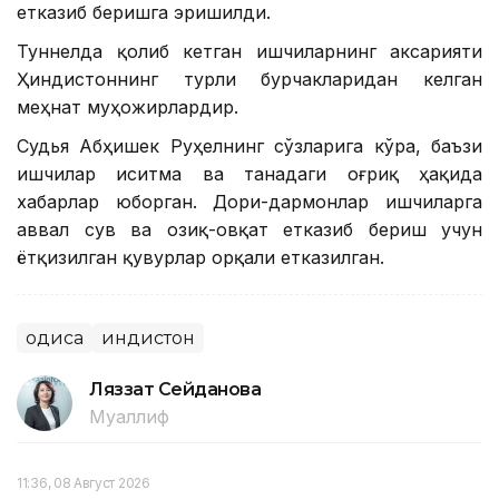
етказиб беришга эришилди.
Туннелда қолиб кетган ишчиларнинг аксарияти
Ҳиндистоннинг турли бурчакларидан келган
меҳнат муҳожирлардир.
Судья Абҳишек Руҳелнинг сўзларига кўра, баъзи
ишчилар иситма ва танадаги оғриқ ҳақида
хабарлар юборган. Дори-дармонлар ишчиларга
аввал сув ва озиқ-овқат етказиб бериш учун
ётқизилган қувурлар орқали етказилган.
Ҳодиса
Ҳиндистон
Ляззат Сейданова
Муаллиф
11:36, 08 Август 2026