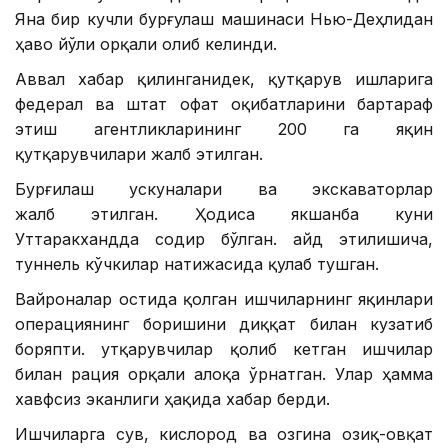
Яна бир кучли бурғулаш машинаси Нью-Деҳлидан
ҳаво йўли орқали олиб келинди.
Аввал хабар қилинганидек, қутқарув ишларига
федерал ва штат офат оқибатларини бартараф
этиш агентликларининг 200 га яқин
қутқарувчилари жалб этилган.
Бурғилаш ускуналари ва экскаваторлар
жалб этилган. Ҳодиса якшанба куни
Уттаракхандда содир бўлган. Қайд этилишича,
туннель кўчкилар натижасида қулаб тушган.
Вайроналар остида қолган ишчиларнинг яқинлари
операциянинг боришини диққат билан кузатиб
боряпти. Қутқарувчилар қолиб кетган ишчилар
билан рация орқали алоқа ўрнатган. Улар ҳамма
хавфсиз эканлиги ҳақида хабар берди.
Ишчиларга сув, кислород ва озгина озиқ-овқат