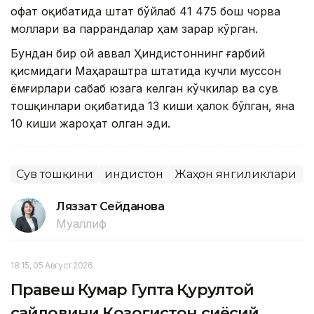
офат оқибатида штат бўйлаб 41 475 бош чорва
моллари ва паррандалар ҳам зарар кўрган.
Бундан бир ой аввал Ҳиндистоннинг ғарбий
қисмидаги Маҳараштра штатида кучли муссон
ёмғирлари сабаб юзага келган кўчкилар ва сув
тошқинлари оқибатида 13 киши ҳалок бўлган, яна
10 киши жароҳат олган эди.
Сув тошқини
Ҳиндистон
Жаҳон янгиликлари
Ляззат Сейданова
Муаллиф
18:15, 05 Август 2026
Правеш Кумар Гупта Қурултой
сайловини Қозоғистон сиёсий