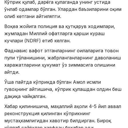
Кўприк қулаб, дарёга қулаганда унинг устида
ўнлаб одамлар бўлган. Улардан баъзиларини оқим
олиб кетгани айтиляпти.
Воқеа жойига полиция ва қутқарув ходимлари,
жумладан Миллий офатларга қарши кураш
кучлари (NDRF) етиб келган.
Фаднавис вафот этганларнинг оилаларига товон
пули тўланишини, жабрланганларнинг даволаниш
харажатларини ҳукумат ўз зиммасига олишини
айтди.
Ўша пайтда кўприкда бўлган Амол исмли
гувоҳнинг айтишича, кўприк қулашдан олдин беш
дақиқа чайқалган.
Хабар қилинишича, маҳаллий аҳоли 4-5 йил аввал
реконструкция қилинган кўприкнинг
мустаҳкамлигидан хавотир билдирган. Бироқ
кўплаб сайёҳлар хавфдан бехабар эди.