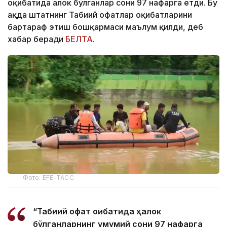
оқибатида ҳалок бўлганлар сони 97 нафарга етди. Бу
ҳақда штатнинг Табиий офатлар оқибатларини
бартараф этиш бошқармаси маълум қилди, деб
хабар беради
БЕЛТА
.
Фото: EFE-ТАСС
“Табиий офат оқибатида ҳалок
бўлганларнинг умумий сони 97 нафарга