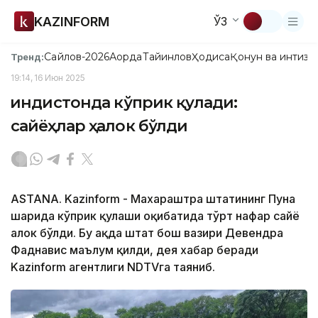
KAZINFORM
ЎЗ
Сайлов-2026
Ақорда
Тайинлов
Ҳодиса
Қонун ва интизо
Тренд:
19:14, 16 Июн 2025
Ҳиндистонда кўприк қулади:
сайёҳлар ҳалок бўлди
ASTANA. Kazinform - Махараштра штатининг Пуна
шаҳрида кўприк қулаши оқибатида тўрт нафар сайёҳ
ҳалок бўлди. Бу ҳақда штат бош вазири Девендра
Фаднавис маълум қилди, дея хабар беради
Kazinform агентлиги NDTVга таяниб.