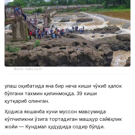
Фото: ndtv.com
Қулаш оқибатида яна бир неча киши чўкиб ҳалок
бўлгани тахмин қилинмоқда. 39 киши
қутқариб олинган.
Ҳодиса якшанба куни муссон мавсумида
кўпчиликни ўзига тортадиган машҳур сайёҳлик
жойи — Кундмал ҳудудида содир бўлди.