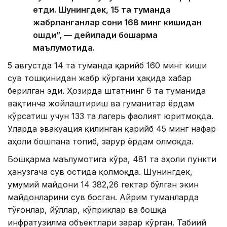
етди. Шунингдек, 15 та туманда
жабрланганлар сони 168 минг кишидан
ошди”, — дейилади бошқарма
маълумотида.
5 августда 14 та туманда қарийб 160 минг киши
сув тошқинидан жабр кўргани ҳақида хабар
берилган эди. Ҳозирда штатнинг 6 та туманида
вақтинча жойлаштириш ва гуманитар ёрдам
кўрсатиш учун 133 та лагерь фаолият юритмоқда.
Уларда эвакуация қилинган қарийб 45 минг нафар
аҳоли бошпана топиб, зарур ёрдам олмоқда.
Бошқарма маълумотига кўра, 481 та аҳоли пункти
ҳанузгача сув остида қолмоқда. Шунингдек,
умумий майдони 14 382,26 гектар бўлган экин
майдонларини сув босган. Айрим туманларда
тўғонлар, йўллар, кўприклар ва бошқа
инфратузилма объектлари зарар кўрган. Табиий