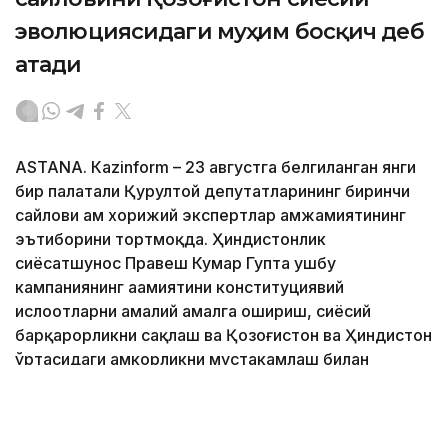
эволюциясидаги муҳим босқич деб
атади
ASTANА. Кazinform – 23 августга белгиланган янги
бир палатали Қурултой депутатларининг биринчи
сайлови ҳам хорижий экспертлар ҳамжамиятининг
эътиборини тортмоқда. Ҳиндистонлик
сиёсатшунос Правеш Кумар Гупта ушбу
кампаниянинг аҳамиятини конституциявий
ислоҳотларни амалий амалга ошириш, сиёсий
барқарорликни сақлаш ва Қозоғистон ва Ҳиндистон
ўртасидаги ҳамкорликни мустаҳкамлаш билан
боғлайди.