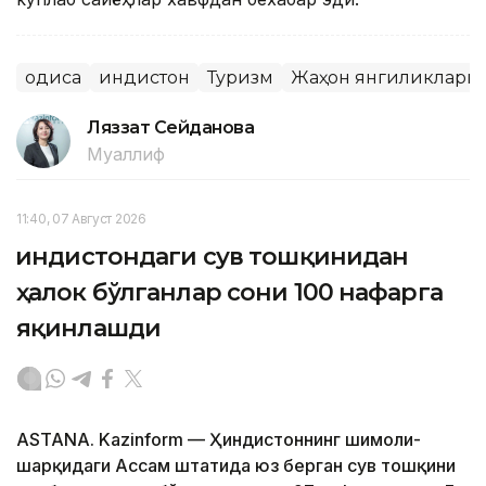
Ҳодиса
Ҳиндистон
Туризм
Жаҳон янгиликлари
Ляззат Сейданова
Муаллиф
11:40, 07 Август 2026
Ҳиндистондаги сув тошқинидан
ҳалок бўлганлар сони 100 нафарга
яқинлашди
ASTANA. Kazinform — Ҳиндистоннинг шимоли-
шарқидаги Ассам штатида юз берган сув тошқини