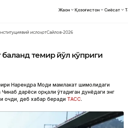
Жаҳон
Қозоғистон
Сиёсат
Т
нституциявий ислоҳот
Сайлов-2026
г баланд темир йўл кўприги
вазири Нарендра Моди мамлакат шимолидаги
Чинаб дарёси орқали ўтадиган дунёдаги энг
ни очди, деб хабар беради
ТАСС
.