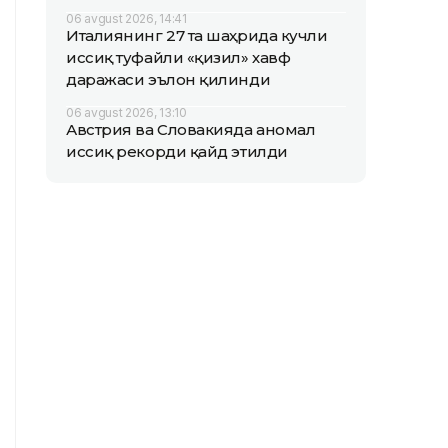
06 avgust 2026, 14:41
Италиянинг 27 та шаҳрида кучли
иссиқ туфайли «қизил» хавф
даражаси эълон қилинди
06 avgust 2026, 13:10
Австрия ва Словакияда аномал
иссиқ рекорди қайд этилди