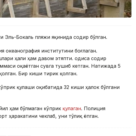
и Эль-Бокаль пляжи яқинида содир бўлган.
ия океанография институтини боғлаган.
ари ҳали ҳам давом этяпти. Ҳодиса содир
Ҳаммаси оқаётган сувга тушиб кетган. Натижада 5
қолган. Бир киши тирик қолган.
кўприк қулаши оқибатида 32 киши ҳалок бўлгани
йил ҳам бўлмаган кўприк
қулаган
. Полиция
рт ҳаракатини чеклаб, уни тўлиқ ёпган.