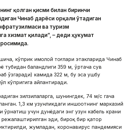
нинг қолган қисми билан биринчи
йдиган Чинаб дарёси орқали ўтадиган
нфратузилмаси ва туризм
а хизмат қилади”, – деди ҳукумат
аросимида.
шича, кўприк Ҳимолой тоғлари этакларида Чинаб
рё тубидан баландлиги 359 м, ўртача сув
аб ўзгаради) камида 322 м, бу эса ушбу
ўл кўпригига айлантиради.
адиган зилзилаларга, шунингдек, 74 м/с гача
анган. 1,3 км узунликдаги иншоотнинг марказий
и ўрнатиш учун дунёдаги энг узун кабель крани
 режалаштирилган эди, бироқ бир қатор
чиктирилди, жумладан, коронавирус пандемияси