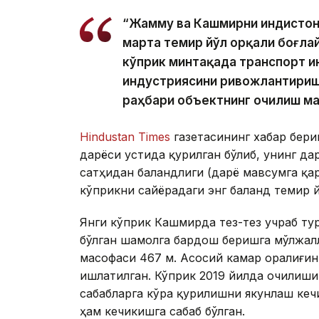
“Жамму ва Кашмирни Ҳиндистон
марта темир йўл орқали боғла
кўприк минтақада транспорт и
индустриясини ривожлантиришг
раҳбари объектнинг очилиш м
Hindustan Times
газетасининг хабар бери
дарёси устида қурилган бўлиб, унинг да
сатҳидан баландлиги (дарё мавсумга қар
кўприкни сайёрадаги энг баланд темир й
Янги кўприк Кашмирда тез-тез учраб тур
бўлган шамолга бардош беришга мўлжалл
масофаси 467 м. Асосий камар оралиғин
ишлатилган. Кўприк 2019 йилда очилиши
сабабларга кўра қурилишни якунлаш ке
ҳам кечикишга сабаб бўлган.