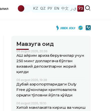
KZ
QZ
РУ
EN
中文
ق ز
ЎЗ
аҳлил
Мавзуга оид
06 avgust 2026, 20:36
АҚШ айрим ариза берувчилар учун
250 минг долларгача бўлган
визавий депозитларни жорий
қилди
06 avgust 2026, 19:38
Дубай аэропортларидаги Duty
Free дўконлари криптовалюта
орқали тўловни йўлга қўйди
06 avgust 2026, 19:10
Хитой мамлакатга кириш ва чиқиш