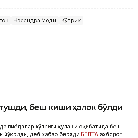
тон
Нарендра Моди
Кўприк
 тушди, беш киши ҳалок бўлди
да пиёдалар кўприги қулаши оқибатида беш
ак йўқолди, деб хабар беради
БЕЛТА
ахборот