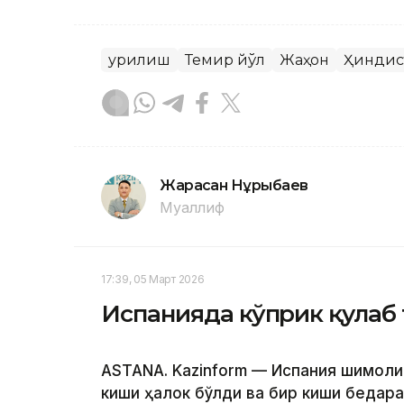
Қурилиш
Темир йўл
Жаҳон
Ҳиндис
Жарасқан Нұрыбаев
Муаллиф
17:39, 05 Март 2026
Испанияда кўприк қулаб
ASTANA. Kazinform — Испания шимоли
киши ҳалок бўлди ва бир киши бедар