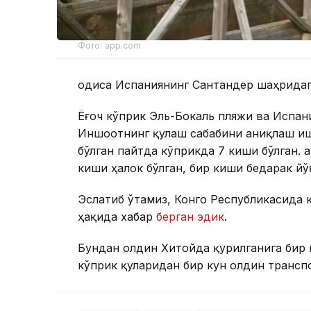
Фото: app.com
Ҳодиса Испаниянинг Сантандер шаҳридаг
Ёғоч кўприк Эль-Бокаль пляжи ва Испан
Иншоотнинг қулаш сабабини аниқлаш ишл
бўлган пайтда кўприкда 7 киши бўлган. 
киши ҳалок бўлган, бир киши бедарак йў
Эслатиб ўтамиз, Конго Республикасида 
ҳақида хабар
берган эдик
.
Бундан олдин Хитойда қурилганига бир 
кўприк қуларидан бир кун олдин транспо