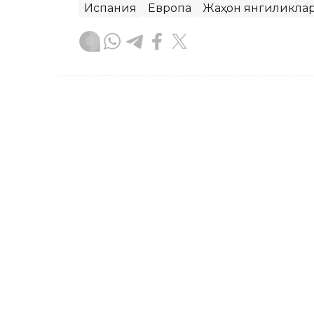
Испания
Европа
Жаҳон янгиликла
Ляззат Сейданова
Муаллиф
17:51, 26 Сентябр 2025
Хитойда дунёдаги энг ба
ASTANA. Kazinform – Хитойда 28 сент
Гранд Каньон расман очилади, деб х