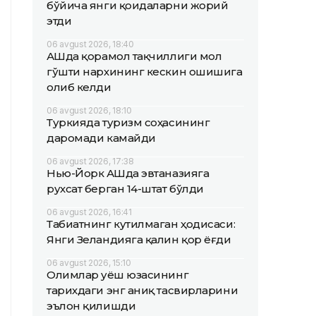
бўйича янги қоидаларни жорий
этди
06 avgust 2026, 18:40
АҚШда қорамол тақчиллиги мол
гўшти нархининг кескин ошишига
олиб келди
06 avgust 2026, 18:10
Туркияда туризм соҳасининг
даромади камайди
06 avgust 2026, 17:38
Нью-Йорк АҚШда эвтаназияга
рухсат берган 14-штат бўлди
06 avgust 2026, 16:41
Табиатнинг кутилмаган ҳодисаси:
Янги Зеландияга қалин қор ёғди
06 avgust 2026, 15:10
Олимлар Қуёш юзасининг
тарихдаги энг аниқ тасвирларини
эълон қилишди