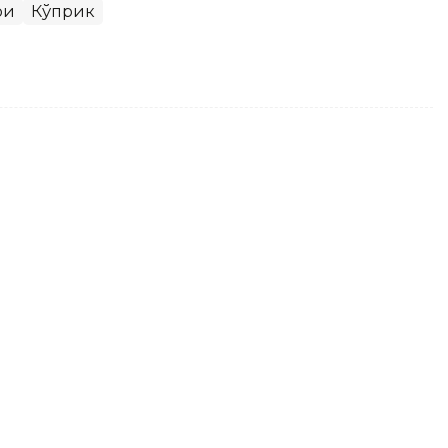
ри
Кўприк
ланд кўприк очилади
ябрда дунёдаги энг баланд кўприк – Хуацзян
абар беради
АЗЕРТАДЖ
.