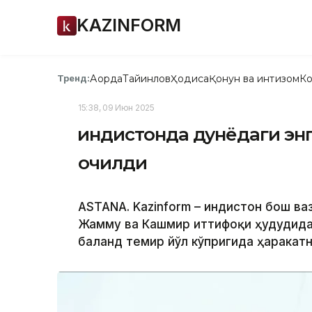
KAZINFORM
Ақорда
Тайинлов
Ҳодиса
Қонун ва интизом
Ко
Тренд:
15:38, 09 Июн 2025
Ҳиндистонда дунёдаги эн
очилди
ASTANA. Kazinform – Ҳиндистон бош 
Жамму ва Кашмир иттифоқи ҳудудида 
баланд темир йўл кўпригида ҳаракат