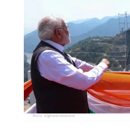
Фото: Х/@narendramodi