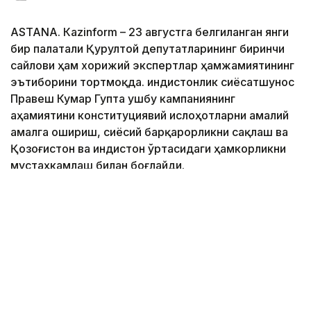
ASTANА. Кazinform – 23 августга белгиланган янги
бир палатали Қурултой депутатларининг биринчи
сайлови ҳам хорижий экспертлар ҳамжамиятининг
эътиборини тортмоқда. Ҳиндистонлик сиёсатшунос
Правеш Кумар Гупта ушбу кампаниянинг
аҳамиятини конституциявий ислоҳотларни амалий
амалга ошириш, сиёсий барқарорликни сақлаш ва
Қозоғистон ва Ҳиндистон ўртасидаги ҳамкорликни
мустаҳкамлаш билан боғлайди.