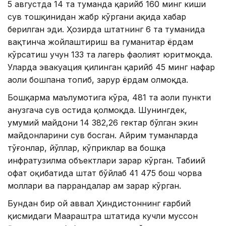
5 августда 14 та туманда қарийб 160 минг киши
сув тошқинидан жабр кўргани ҳақида хабар
берилган эди. Ҳозирда штатнинг 6 та туманида
вақтинча жойлаштириш ва гуманитар ёрдам
кўрсатиш учун 133 та лагерь фаолият юритмоқда.
Уларда эвакуация қилинган қарийб 45 минг нафар
аҳоли бошпана топиб, зарур ёрдам олмоқда.
Бошқарма маълумотига кўра, 481 та аҳоли пункти
ҳанузгача сув остида қолмоқда. Шунингдек,
умумий майдони 14 382,26 гектар бўлган экин
майдонларини сув босган. Айрим туманларда
тўғонлар, йўллар, кўприклар ва бошқа
инфратузилма объектлари зарар кўрган. Табиий
офат оқибатида штат бўйлаб 41 475 бош чорва
моллари ва паррандалар ҳам зарар кўрган.
Бундан бир ой аввал Ҳиндистоннинг ғарбий
қисмидаги Маҳараштра штатида кучли муссон