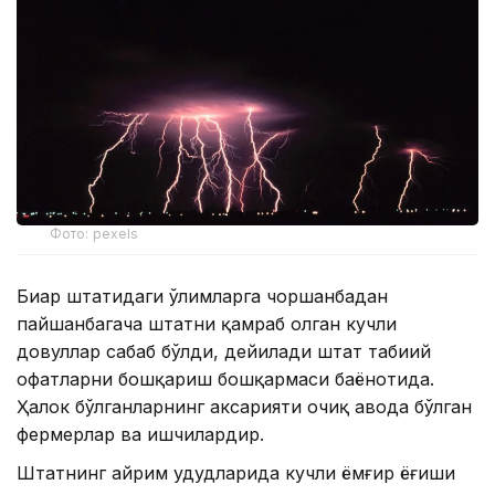
Фото: pexels
Биҳар штатидаги ўлимларга чоршанбадан
пайшанбагача штатни қамраб олган кучли
довуллар сабаб бўлди, дейилади штат табиий
офатларни бошқариш бошқармаси баёнотида.
Ҳалок бўлганларнинг аксарияти очиқ ҳавода бўлган
фермерлар ва ишчилардир.
Штатнинг айрим ҳудудларида кучли ёмғир ёғиши