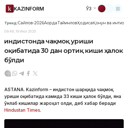
KAZINFORM
ЎЗ
Сайлов-2026
Ақорда
Тайинлов
Ҳодиса
Қонун ва интизо
Тренд:
09:49, 19 Июл 2025
Ҳиндистонда чақмоқ уриши
оқибатида 30 дан ортиқ киши ҳалок
бўлди
ASTANA. Kazinform – Ҳиндистон шарқида чақмоқ
уриши оқибатида камида 33 киши ҳалок бўлди, яна
ўнлаб кишилар жароҳат олди, деб хабар беради
Hindustan Times
.