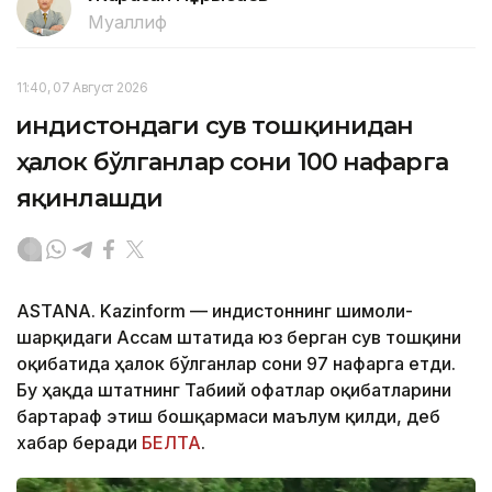
Муаллиф
11:40, 07 Август 2026
Ҳиндистондаги сув тошқинидан
ҳалок бўлганлар сони 100 нафарга
яқинлашди
ASTANA. Kazinform — Ҳиндистоннинг шимоли-
шарқидаги Ассам штатида юз берган сув тошқини
оқибатида ҳалок бўлганлар сони 97 нафарга етди.
Бу ҳақда штатнинг Табиий офатлар оқибатларини
бартараф этиш бошқармаси маълум қилди, деб
хабар беради
БЕЛТА
.