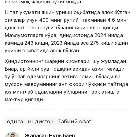
ва чақмоқ чақиши кутилмоқда.
Штат ҳукумати яшин уриши оқибатида ҳалок бўлган
оилалар учун 400 минг рупий (тахминан 4,6 минг
доллар) товон пули тўланишини эълон қилди.
Маълумотларга кўра, Ҳиндистонда 2024 йилда
камида 243 киши, 2023 йилда эса 275 киши яшин
уриши оқибатида ҳалок бўлган.
Ҳиндистоннинг шарқий қисмлари, шу жумладан
Биҳар, ҳар йили сув тошқинларидан азият чекади,
бу ўнлаб одамларнинг ҳаётига зомин бўлади ва
муссон мавсумининг энг юқори чўққиси пайтида
юз минглаб одамларни уйларини тарк этишга
мажбур қилади.
Ҳодиса
Ҳиндистон
Табиий офат
Жарасқан Нұрыбаев