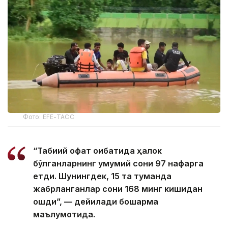
Фото: EFE-ТАСС
“Табиий офат оқибатида ҳалок
бўлганларнинг умумий сони 97 нафарга
етди. Шунингдек, 15 та туманда
жабрланганлар сони 168 минг кишидан
ошди”, — дейилади бошқарма
маълумотида.