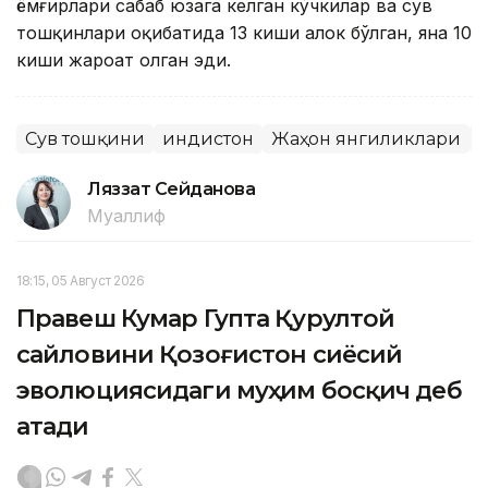
ёмғирлари сабаб юзага келган кўчкилар ва сув
тошқинлари оқибатида 13 киши ҳалок бўлган, яна 10
киши жароҳат олган эди.
Сув тошқини
Ҳиндистон
Жаҳон янгиликлари
Ляззат Сейданова
Муаллиф
18:15, 05 Август 2026
Правеш Кумар Гупта Қурултой
сайловини Қозоғистон сиёсий
эволюциясидаги муҳим босқич деб
атади