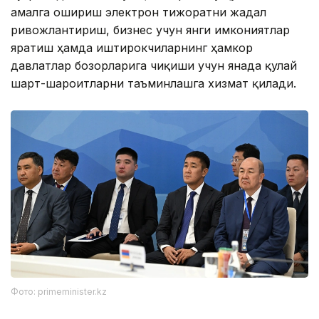
амалга ошириш электрон тижоратни жадал
ривожлантириш, бизнес учун янги имкониятлар
яратиш ҳамда иштирокчиларнинг ҳамкор
давлатлар бозорларига чиқиши учун янада қулай
шарт-шароитларни таъминлашга хизмат қилади.
Фото: primeminister.kz