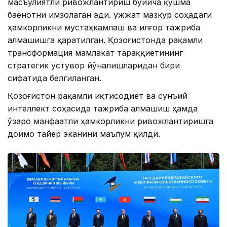
масъулиятли ривожлантириш бўйича қўшма
баёнотни имзолаган эди. Ҳужжат мазкур соҳадаги
ҳамкорликни мустаҳкамлаш ва илғор тажриба
алмашишга қаратилган. Қозоғистонда рақамли
трансформация мамлакат тараққиётининг
стратегик устувор йўналишларидан бири
сифатида белгиланган.
Қозоғистон рақамли иқтисодиёт ва сунъий
интеллект соҳасида тажриба алмашиш ҳамда
ўзаро манфаатли ҳамкорликни ривожлантиришга
доимо тайёр эканини маълум қилди.