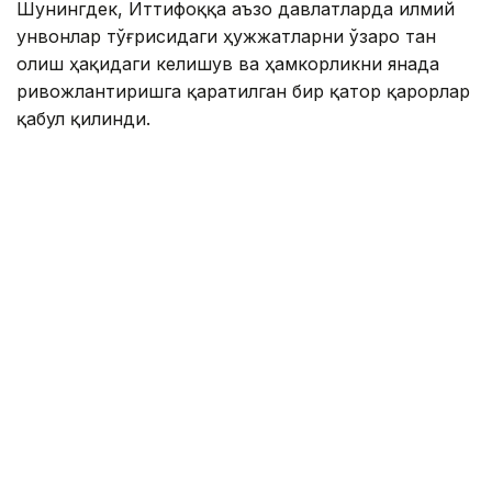
Шунингдек, Иттифоққа аъзо давлатларда илмий
унвонлар тўғрисидаги ҳужжатларни ўзаро тан
олиш ҳақидаги келишув ва ҳамкорликни янада
ривожлантиришга қаратилган бир қатор қарорлар
қабул қилинди.
Евроосиё ҳукуматлараро кенгашининг навбатдаги
йиғилиши 1–2 октябрь кунлари Беларусь пойтахти
Минск шаҳрида бўлиб ўтади.
Қирғизистон
Марказий Осиё
Ҳукумат
Ташқи с
Ляззат Сейданова
Муаллиф
15:15, 07 Август 2026
Ўзбекистонда июль ойида 0,1