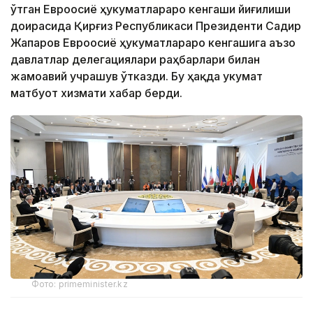
ўтган Евроосиё ҳукуматлараро кенгаши йиғилиши
доирасида Қирғиз Республикаси Президенти Садир
Жапаров Евроосиё ҳукуматлараро кенгашига аъзо
давлатлар делегациялари раҳбарлари билан
жамоавий учрашув ўтказди. Бу ҳақда Ҳукумат
матбуот хизмати хабар берди.
Фото: primeminister.kz