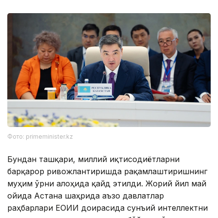
Фото: primeminister.kz
Бундан ташқари, миллий иқтисодиётларни
барқарор ривожлантиришда рақамлаштиришнинг
муҳим ўрни алоҳида қайд этилди. Жорий йил май
ойида Астана шаҳрида аъзо давлатлар
раҳбарлари ЕОИИ доирасида сунъий интеллектни