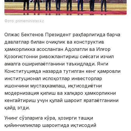
Фото: primeminister.kz
Олжас Бектенов Президент раҳбарлигида барча
давлатлар билан очиқлик ва конструктив
ҳамкорликка асосланган Адолатли ва Илғор
Қозоғистонни ривожлантириш сиёсати изчил
амалга оширилаётганини таъкидлади. Янги
Конституцияда назарда тутилган кенг қамровли
институционал ислоҳотлар инвесторлар
ишончини мустаҳкамлаш, иқтисодиётни
модернизация қилиш ва халқаро ҳамкорликни
кенгайтириш учун қулай шароит яратаётганини
қайд этди.
Унинг сўзларига кўра, ҳозирги ташқи
қийинчиликлар шароитида иқтисодий