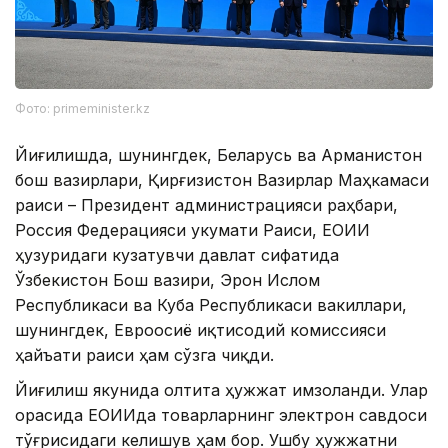
Фото: primeminister.kz
Йиғилишда, шунингдек, Беларусь ва Арманистон
бош вазирлари, Қирғизистон Вазирлар Маҳкамаси
раиси – Президент администрацияси раҳбари,
Россия Федерацияси Ҳукумати Раиси, ЕОИИ
ҳузуридаги кузатувчи давлат сифатида
Ўзбекистон Бош вазири, Эрон Ислом
Республикаси ва Куба Республикаси вакиллари,
шунингдек, Евроосиё иқтисодий комиссияси
ҳайъати раиси ҳам сўзга чиқди.
Йиғилиш якунида олтита ҳужжат имзоланди. Улар
орасида ЕОИИда товарларнинг электрон савдоси
тўғрисидаги келишув ҳам бор. Ушбу ҳужжатни