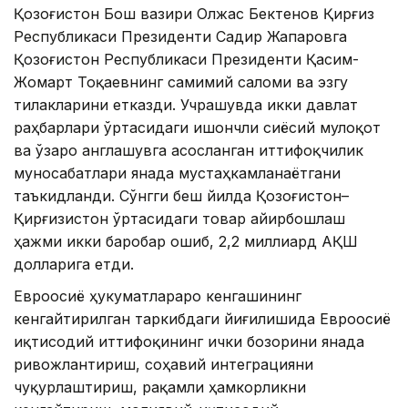
Қозоғистон Бош вазири Олжас Бектенов Қирғиз
Республикаси Президенти Садир Жапаровга
Қозоғистон Республикаси Президенти Қасим-
Жомарт Тоқаевнинг самимий саломи ва эзгу
тилакларини етказди. Учрашувда икки давлат
раҳбарлари ўртасидаги ишончли сиёсий мулоқот
ва ўзаро англашувга асосланган иттифоқчилик
муносабатлари янада мустаҳкамланаётгани
таъкидланди. Сўнгги беш йилда Қозоғистон–
Қирғизистон ўртасидаги товар айирбошлаш
ҳажми икки баробар ошиб, 2,2 миллиард АҚШ
долларига етди.
Евроосиё ҳукуматлараро кенгашининг
кенгайтирилган таркибдаги йиғилишида Евроосиё
иқтисодий иттифоқининг ички бозорини янада
ривожлантириш, соҳавий интеграцияни
чуқурлаштириш, рақамли ҳамкорликни