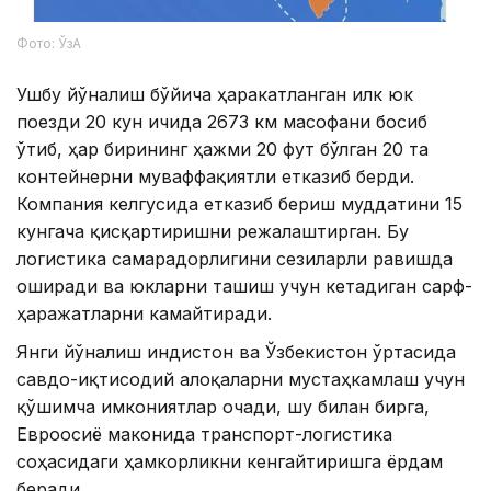
Фото: ЎзА
Ушбу йўналиш бўйича ҳаракатланган илк юк
поезди 20 кун ичида 2673 км масофани босиб
ўтиб, ҳар бирининг ҳажми 20 фут бўлган 20 та
контейнерни муваффақиятли етказиб берди.
Компания келгусида етказиб бериш муддатини 15
кунгача қисқартиришни режалаштирган. Бу
логистика самарадорлигини сезиларли равишда
оширади ва юкларни ташиш учун кетадиган сарф-
ҳаражатларни камайтиради.
Янги йўналиш Ҳиндистон ва Ўзбекистон ўртасида
савдо-иқтисодий алоқаларни мустаҳкамлаш учун
қўшимча имкониятлар очади, шу билан бирга,
Евроосиё маконида транспорт-логистика
соҳасидаги ҳамкорликни кенгайтиришга ёрдам
беради.