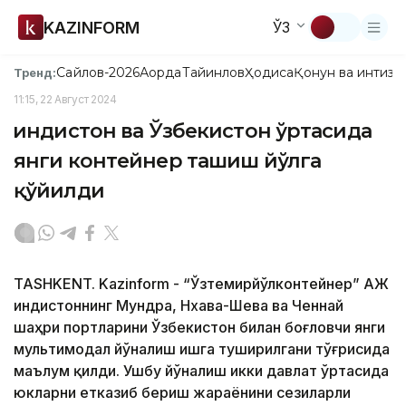
KAZINFORM
ЎЗ
Сайлов-2026
Ақорда
Тайинлов
Ҳодиса
Қонун ва интизо
Тренд:
11:15, 22 Август 2024
Ҳиндистон ва Ўзбекистон ўртасида
янги контейнер ташиш йўлга
қўйилди
TASHKENT. Kazinform - “Ўзтемирйўлконтейнер” АЖ
Ҳиндистоннинг Мундра, Нхава-Шева ва Ченнай
шаҳри портларини Ўзбекистон билан боғловчи янги
мультимодал йўналиш ишга туширилгани тўғрисида
маълум қилди. Ушбу йўналиш икки давлат ўртасида
юкларни етказиб бериш жараёнини сезиларли