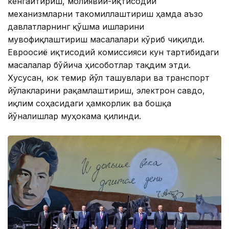
кенгайтириш, молиявий-иқтисодий
механизмларни такомиллаштириш ҳамда аъзо
давлатларнинг қўшма ишларини
мувофиқлаштириш масалалари кўриб чиқилди.
Евроосиё иқтисодий комиссияси кун тартибидаги
масалалар бўйича ҳисоботлар тақдим этди.
Хусусан, юк темир йўл ташувлари ва транспорт
йўлакларини рақамлаштириш, электрон савдо,
иқлим соҳасидаги ҳамкорлик ва бошқа
йўналишлар муҳокама қилинди.