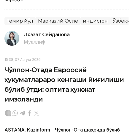
Темир йўл
Марказий Осиё
Ҳиндистон
Ўзбекис
Ляззат Сейданова
Муаллиф
15:38, 07 Август 2026
Чўлпон-Отада Евроосиё
ҳукуматлараро кенгаши йиғилиши
бўлиб ўтди: олтита ҳужжат
имзоланди
ASTANA. Kazinform
–
Чўлпон-Ота шаҳрида бўлиб