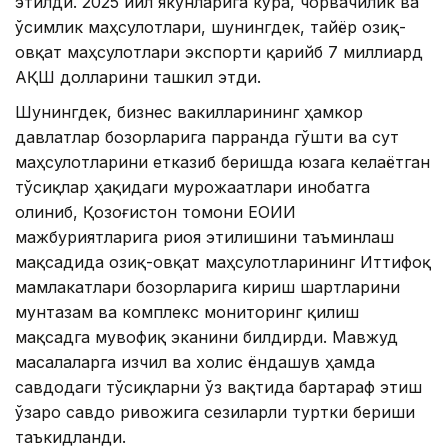
этилди. 2025 йил якунларига кўра, чорвачилик ва
ўсимлик маҳсулотлари, шунингдек, тайёр озиқ-
овқат маҳсулотлари экспорти қарийб 7 миллиард
АҚШ долларини ташкил этди.
Шунингдек, бизнес вакилларининг ҳамкор
давлатлар бозорларига парранда гўшти ва сут
маҳсулотларини етказиб беришда юзага келаётган
тўсиқлар ҳақидаги мурожаатлари инобатга
олиниб, Қозоғистон томони ЕОИИ
мажбуриятларига риоя этилишини таъминлаш
мақсадида озиқ-овқат маҳсулотларининг Иттифоқ
мамлакатлари бозорларига кириш шартларини
мунтазам ва комплекс мониторинг қилиш
мақсадга мувофиқ эканини билдирди. Мавжуд
масалаларга изчил ва холис ёндашув ҳамда
савдодаги тўсиқларни ўз вақтида бартараф этиш
ўзаро савдо ривожига сезиларли туртки бериши
таъкидланди.