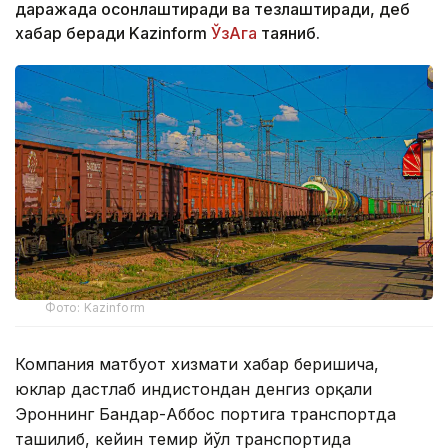
даражада осонлаштиради ва тезлаштиради, деб
хабар беради Kazinform
ЎзАга
таяниб.
Фото: Kazinform
Компания матбуот хизмати хабар беришича,
юклар дастлаб Ҳиндистондан денгиз орқали
Эроннинг Бандар-Аббос портига транспортда
ташилиб, кейин темир йўл транспортида