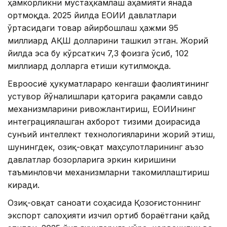
ҳамкорликни мустаҳкамлаш аҳамияти янада
ортмоқда. 2025 йилда ЕОИИ давлатлари
ўртасидаги товар айирбошлаш ҳажми 95
миллиард АҚШ долларини ташкил этган. Жорий
йилда эса бу кўрсаткич 7,3 фоизга ўсиб, 102
миллиард долларга етиши кутилмоқда.
Евроосиё ҳукуматлараро кенгаши фаолиятининг
устувор йўналишлари қаторига рақамли савдо
механизмларини ривожлантириш, ЕОИИнинг
интеграциялашган ахборот тизими доирасида
сунъий интеллект технологияларини жорий этиш,
шунингдек, озиқ-овқат маҳсулотларининг аъзо
давлатлар бозорларига эркин киришини
таъминловчи механизмларни такомиллаштириш
киради.
Озиқ-овқат саноати соҳасида Қозоғистоннинг
экспорт салоҳияти изчил ортиб бораётгани қайд