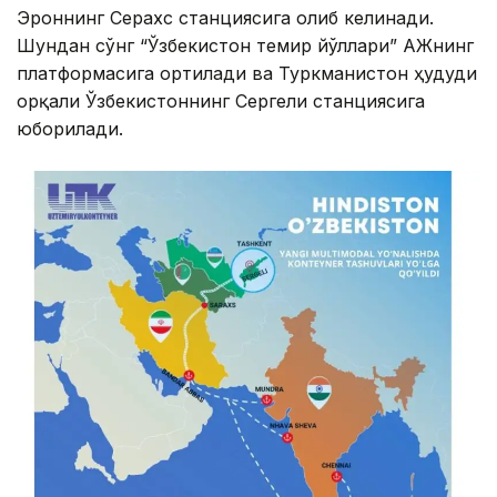
Эроннинг Серахс станциясига олиб келинади.
Шундан сўнг “Ўзбекистон темир йўллари” АЖнинг
платформасига ортилади ва Туркманистон ҳудуди
орқали Ўзбекистоннинг Сергели станциясига
юборилади.