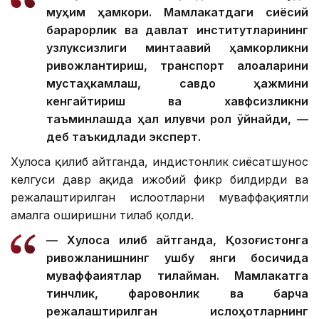
муҳим ҳамкори. Мамлакатдаги сиёсий
барқарорлик ва давлат институтларининг
узлуксизлиги минтақавий ҳамкорликни
ривожлантириш, транспорт алоқаларини
мустаҳкамлаш, савдо ҳажмини
кенгайтириш ва хавфсизликни
таъминлашда ҳал қилувчи рол ўйнайди, —
деб таъкидлади эксперт.
Хулоса қилиб айтганда, ҳиндистонлик сиёсатшунос
келгуси давр ҳақида ижобий фикр билдирди ва
режалаштирилган ислоҳотларни муваффақиятли
амалга оширишни тилаб қолди.
— Хулоса қилиб айтганда, Қозоғистонга
ривожланишнинг ушбу янги босқичида
муваффақиятлар тилайман. Мамлакатга
тинчлик, фаровонлик ва барча
режалаштирилган ислоҳотларнинг