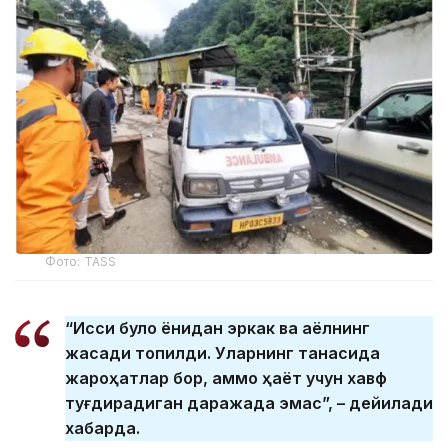
Фото: ТАSS
“Иссиқ булоқ ёнидан эркак ва аёлнинг
жасади топилди. Уларнинг танасида
жароҳатлар бор, аммо ҳаёт учун хавф
туғдирадиган даражада эмас”, – дейилади
хабарда.