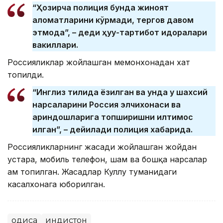
“Ҳозирча полиция бунда жиноят
аломатларини кўрмади, тергов давом
этмоқда”, – деди ҳуқуқ-тартибот идоралари
вакиллари.
Россияликлар жойлашган меҳмонхонадан хат
топилди.
“Инглиз тилида ёзилган ва унда у шахсий
нарсаларини Россия элчихонаси ва
қариндошларига топширишни илтимос
қилган”, – дейилади полиция хабарида.
Россияликларнинг жасади жойлашган жойдан
устара, мобиль телефон, шам ва бошқа нарсалар
ҳам топилган. Жасадлар Куллу туманидаги
касалхонага юборилган.
Ҳодиса
Ҳиндистон