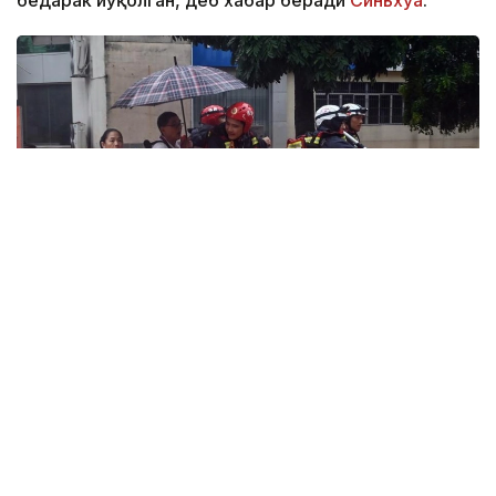
Фото: Синьхуа
Табиий офат Сринагар шаҳрининг жануби-ғарбида
жойлашган Пунч ва Ражоури чегара туманларида
содир бўлди.
Маҳаллий ҳокимият маълумотига кўра, тинимсиз
ёққан ёмғирдан кейин пастлик ҳудудларни сув