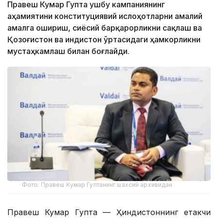
Правеш Кумар Гупта ушбу кампаниянинг
аҳамиятини конституциявий ислоҳотларни амалий
амалга ошириш, сиёсий барқарорликни сақлаш ва
Қозоғистон ва Ҳиндистон ўртасидаги ҳамкорликни
мустаҳкамлаш билан боғлайди.
Фото: Правеш Кумар Гуптанинг шахсий архивидан
Правеш Кумар Гупта — Ҳиндистоннинг етакчи