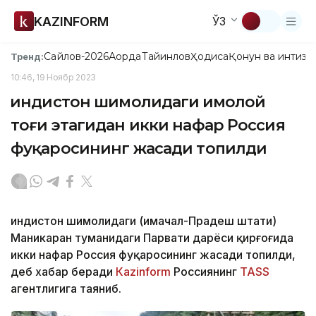
KAZINFORM
ЎЗ
Сайлов-2026
Ақорда
Тайинлов
Ҳодиса
Қонун ва интизо
Тренд:
10:46, 19 Ноябр 2023
Ҳиндистон шимолидаги Ҳимолой
тоғи этагидан икки нафар Россия
фуқаросининг жасади топилди
Ҳиндистон шимолидаги (Ҳимачал-Прадеш штати)
Маникаран туманидаги Парвати дарёси қирғоғида
икки нафар Россия фуқаросининг жасади топилди,
деб хабар беради
Кazinform
Россиянинг
ТАSS
агентлигига таяниб.