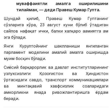
муваффақиятли амалга оширилишини
тилайман, — деди Правеш Кумар Гупта.
Шундай қилиб, Правеш Кумар Гуптанинг
сўзларига кўра, 23 август куни бўлиб ўтадиган
сайлов нафақат ички, балки халқаро аҳамиятга ҳам
эга бўлади.
Янги Курултойнинг шаклланиши янгиланган
парламент моделини амалий амалга оширишда
муҳим босқич бўлади.
Сиёсий барқарорлик ва давлат институтларининг
узлуксизлиги Қозоғистон ва Ҳиндистон
ўртасидаги савдо, транспорт коммуникациялари
ва минтақавий хавфсизлик соҳаларидаги
ҳамкорликни янада ривожлантиришга ёрдам
беради.