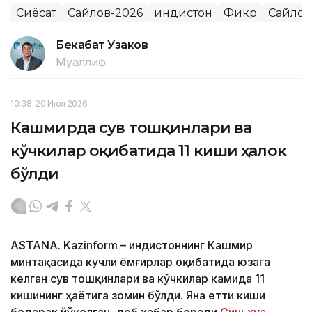
Сиёсат
Сайлов-2026
Ҳиндистон
Фикр
Сайлов
Бекабат Узаков
Муаллиф
10:38, 20 Июл 2026
Кашмирда сув тошқинлари ва
кўчкилар оқибатида 11 киши ҳалок
бўлди
ASTANA. Kazinform – Ҳиндистоннинг Кашмир
минтақасида кучли ёмғирлар оқибатида юзага
келган сув тошқинлари ва кўчкилар камида 11
кишининг ҳаётига зомин бўлди. Яна етти киши
бедарак йўқолган, деб хабар беради
Синьхуа
.