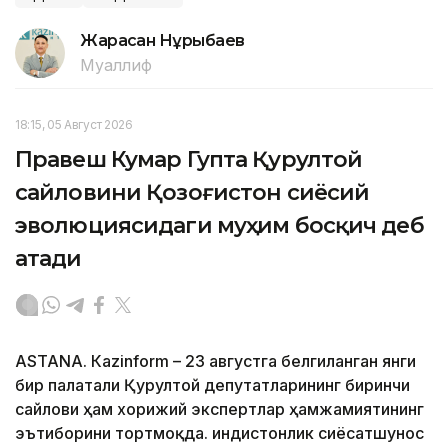
Жарасқан Нұрыбаев
Муаллиф
18:15, 05 Август 2026
Правеш Кумар Гупта Қурултой
сайловини Қозоғистон сиёсий
эволюциясидаги муҳим босқич деб
атади
ASTANА. Кazinform – 23 августга белгиланган янги
бир палатали Қурултой депутатларининг биринчи
сайлови ҳам хорижий экспертлар ҳамжамиятининг
эътиборини тортмоқда. Ҳиндистонлик сиёсатшунос