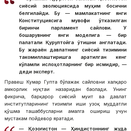
сиёсий эволюциясида муҳим босқични
белгилайди. Бу — мамлакатнинг янги
Конституциясига мувофиқ ўтказилган
биринчи парламент сайлови. У
бошқарувнинг янги моделига — бир
палатали Қурултойга ўтишни англатади.
Бу жараён давлатнинг сиёсий тизимини
такомиллаштиришга қаратилган кенг
кўламли ислоҳотларнинг бир қисмидир, —
деди эксперт.
Правеш Кумар Гупта бўлажак сайловни халқаро
ҳамкорлик нуқтаи назаридан баҳолади. Унинг
фикрича, барқарор сиёсий муҳит ва давлат
институтларининг тизимли иши узоқ муддатли
қўшма ташаббусларни амалга ошириш учун
мустаҳкам пойдевор яратади.
— Қозоғистон — Ҳиндистоннинг жуда