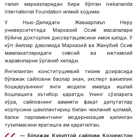
таҳлил марказларидан бири бўлган ivekananda
International Foundation илмий ходими.
У Нью-Деҳлидаги Жаваҳарлаъл Неру
университетида Марказий Осиё масалалари
бўйича докторлик диссертациясини ҳимоя қилди. У
кўп йиллар давомида Марказий ва Жанубий Осиё
мамлакатларидаги сиёсий ва ижтимоий
жараёнларни ўрганиб келади.
Янгиланган конституциявий тизим доирасида
бўлажак сайловни баҳолар экан, эксперт вакиллик
бошқарувининг янги модели амалда ишлай
бошлашига эътибор қаратди. Унинг сўзларига
кўра, сайловнинг аҳамияти фақат депутатлар
корпусини шакллантириш билан чекланиб қолмай,
балки парламентнинг модернизация қилинган
тузилмасини яратишга ҳам қаратилган.
— Бўлажак Қурултой сайлови Қозоғистон