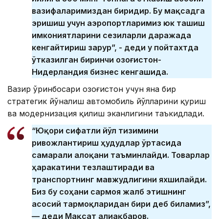
вазифаларимиздан биридир. Бу мақсадга
эришиш учун аэропортларимиз юк ташиш
имкониятларини сезиларли даражада
кенгайтириш зарур”, - деди у пойтахтда
ўтказилган биринчи Қозоғистон-
Нидерландия бизнес кенгашида.
Вазир ўринбосари Қозоғистон учун яна бир
стратегик йўналиш автомобиль йўлларини қуриш
ва модернизация қилиш эканлигини таъкидлади.
“Юқори сифатли йўл тизимини
ривожлантириш ҳудудлар ўртасида
самарали алоқани таъминлайди. Товарлар
ҳаракатини тезлаштиради ва
транспортнинг мавжудлигини яхшилайди.
Биз бу соҳани сармоя жалб этишнинг
асосий тармоқларидан бири деб биламиз”,
— деди Мақсат Қалиақбаров.