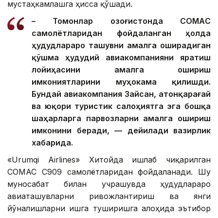
мустаҳкамлашга ҳисса қўшади.
– Томонлар Қозоғистонда CОМАC
самолётларидан фойдаланган ҳолда
ҳудудлараро ташувни амалга оширадиган
қўшма ҳудудий авиакомпанияни яратиш
лойиҳасини амалга ошириш
имкониятларини муҳокама қилишди.
Бундай авиакомпания Зайсан, Қатонқарағай
ва юқори туристик салоҳиятга эга бошқа
шаҳарларга парвозларни амалга ошириш
имконини беради, — дейилади вазирлик
хабарида.
«Urumqi Airlines» Хитойда ишлаб чиқарилган
COMAC C909 самолётларидан фойдаланади. Шу
муносабат билан учрашувда ҳудудлараро
авиаташувларни ривожлантириш ва янги
йўналишларни ишга туширишга алоҳида эътибор