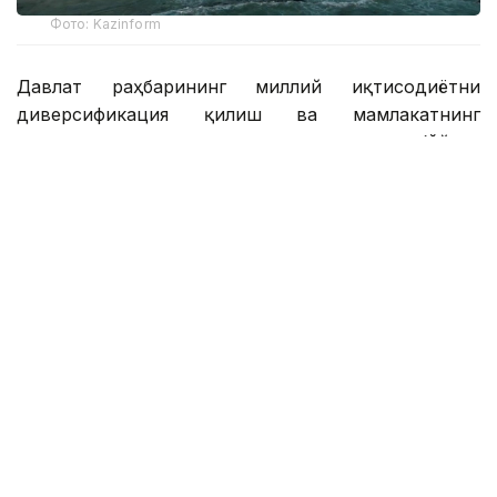
Фото: Kazinform
Давлат раҳбарининг миллий иқтисодиётни
диверсификация қилиш ва мамлакатнинг
транспорт ва логистика салоҳиятини очиш бўйича
топшириқларини амалга ошириш доирасида
Манғистау вилоятида қайта ишлаш сектори ва
инфратузилма салоҳиятини мустаҳкамлаш бўйича
тизимли ишлар олиб борилмоқда.
2026 йилнинг биринчи ярми натижаларига кўра,
ҳудуд асосий соҳаларда барқарор ривожланишни
намойиш этди. Иқтисодий ўсишнинг асосий
улуши қайта ишлаш саноати, қурилиш саноати ва
транспорт-логистика комплекси томонидан
таъминланди.
Манғистау вилояти саноат корхоналари йил