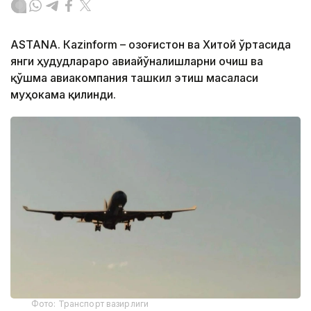
ASTANА. Кazinform – Қозоғистон ва Хитой ўртасида
янги ҳудудлараро авиайўналишларни очиш ва
қўшма авиакомпания ташкил этиш масаласи
муҳокама қилинди.
Фото: Транспорт вазирлиги