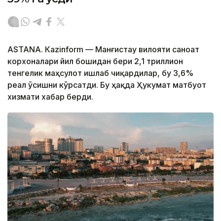
ASTANА. Кazinform — Манғистау вилояти саноат
корхоналари йил бошидан бери 2,1 триллион
тенгелик маҳсулот ишлаб чиқардилар, бу 3,6%
реал ўсишни кўрсатди. Бу ҳақда Ҳукумат матбуот
хизмати хабар берди.