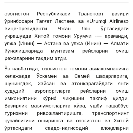
Қозоғистон Республикаси Транспорт вазири
ўринбосари Талғат Ластаев ва «Urumqi Airlines»
вице-президенти Чжан Лян ўртасидаги
учрашувда Хитой томони Урумчи -— Қарағанди,
Қулжа (Инин) — Астана ва Қулжа (Инин) — Алмати
йўналишларида мунтазам рейсларни очиш
режаларини тақдим этди.
Ўз навбатида, Қозоғистон томони авиакомпанияга
келажакда Ўскемен ва Семей шаҳарларига,
шунингдек, Зайсан ва Қатонкарагайдаги янги
ҳудудий аэропортларга рейсларни очиш
имкониятини кўриб чиқишни таклиф қилди.
Вазирлик маълумотларига кўра, ушбу ташаббус
туризмни ривожлантиришга, транспортнинг
қулайлигини оширишга ва Қозоғистон ва Хитой
ўртасидаги савдо-иқтисодий алоқаларни