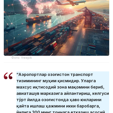
Фото: freepik
“Аэропортлар Қозоғистон транспорт
тизимининг муҳим қисмидир. Уларга
махсус иқтисодий зона мақомини бериб,
авиаташув марказига айлантириш, келгуси
тўрт йилда Қозоғистонда ҳаво юкларини
қайта ишлаш ҳажмини икки баробарга,
йилига 300 минг тоннага етказиш асосий