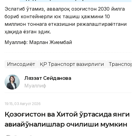
Эслатиб ўтамиз, аввалроқ Қозоғистон 2030 йилга
бориб контейнерли юк ташиш ҳажмини 10
миллион тоннага етказишни режалаштираётгани
ҳақида ёзган эдик.
Муаллиф: Марлан Жиембай
Иқтисодиёт
ҚР Транспорт вазирлиги
Транспорт
Ляззат Сейданова
Муаллиф
19:15, 03 Август 2026
Қозоғистон ва Хитой ўртасида янги
авиайўналишлар очилиши мумкин