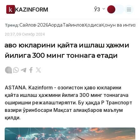
KAZINFORM
ЎЗ
Сайлов-2026
Ақорда
Тайинлов
Ҳодиса
Қонун ва интизо
Тренд:
20:37, 09 Октябр 2024
Ҳаво юкларини қайта ишлаш ҳажми
йилига 300 минг тоннага етади
ASTANA. Kazinform - Қозоғистон ҳаво юкларини
қайта ишлаш ҳажмини йилига 300 минг тоннагача
оширишни режалаштиряпти. Бу ҳақда ҚР Транспорт
вазири ўринбосари Мақсат Қалиақбаров маълум
қилди.