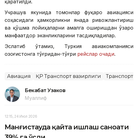
қаратилди.
Учрашув якунида томонлар фуқаро авиацияси
соҳасидаги ҳамкорликни янада ривожлантириш
ва қўшма лойиҳаларни амалга оширишдан ўзаро
манфаатдор эканликларини тасдиқладилар.
Эслатиб ўтамиз, Туркия авиакомпанияси
Қозоғистонга тўғридан-тўғри
рейслар очади
.
Авиация
ҚР Транспорт вазирлиги
Транспорт
Бекабат Узаков
Муаллиф
12:15, 24 Июл 2026
Манғистауда қайта ишлаш саноати
39% га ўсди