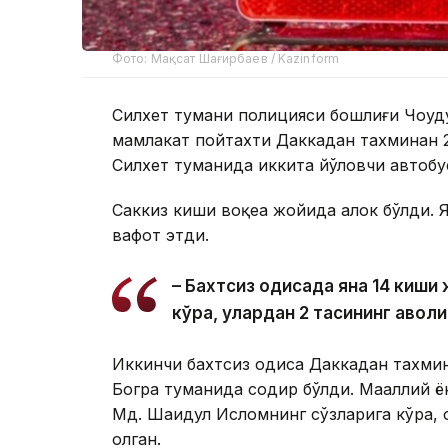
Фото: Мақсат Шағирбаев / Kazinform
Силхет тумани полицияси бошлиғи Чоудҳ
мамлакат пойтахти Даккадан тахминан
Силхет туманида иккита йўловчи автобу
Саккиз киши воқеа жойида ҳалок бўлди. 
вафот этди.
– Бахтсиз ҳодисада яна 14 киш
кўра, улардан 2 тасининг аҳволи
Иккинчи бахтсиз ҳодиса Даккадан тахм
Богра туманида содир бўлди. Маҳаллий 
Мд. Шаҳидул Исломнинг сўзларига кўра, ҳ
олган.