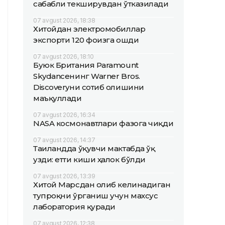
сабабли текширувдан ўтказилади
07 avgust 2026, 18:38
Хитойдан электромобиллар
экспорти 120 фоизга ошди
07 avgust 2026, 18:10
Буюк Британия Paramount
Skydanceнинг Warner Bros.
Discoveryни сотиб олишини
маъқуллади
07 avgust 2026, 16:34
NASA космонавтлари фазога чиқди
07 avgust 2026, 14:37
Таиландда ўқувчи мактабда ўқ
узди: етти киши ҳалок бўлди
07 avgust 2026, 13:39
Хитой Марсдан олиб келинадиган
тупроқни ўрганиш учун махсус
лаборатория қуради
07 avgust 2026, 12:38