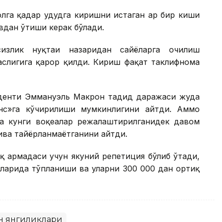
га қадар ҳудудга киришни истаган ҳар бир киши
вдан ўтиши керак бўлади.
сизлик нуқтаи назаридан сайёҳларга очилиш
аслигига қарор қилди. Кириш фақат таклифнома
денти Эммануэль Макрон таҳдид даражаси жуда
нс»га кўчирилиши мумкинлигини айтди. Аммо
а кунги воқеалар режалаштирилганидек давом
тива тайёрланмаётганини айтди.
 армадаси учун якуний репетиция бўлиб ўтади,
қларида тўпланиши ва уларни 300 000 дан ортиқ
н янгиликлари