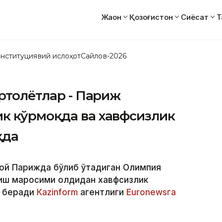
Жаҳон
Қозоғистон
Сиёсат
Т
нституциявий ислоҳот
Сайлов-2026
ертолётлар - Париж
к кўрмоқда ва хавфсизлик
қда
 ой Парижда бўлиб ўтадиган Олимпия
лиш маросими олдидан хавфсизлик
р беради
Каzinform
агентлиги
Euronewsга