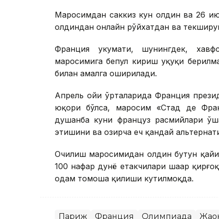
Маросимдан саккиз кун олдин ва 26 июл
олдиндан онлайн рўйхатдан ва текширу
Франция ҳукумати, шунингдек, хавф
маросимига бепул кириш ҳуқуқи берилм
билан амалга оширилади.
Апрель ойи ўрталарида Франция прези
юқори бўлса, маросим «Стад де Фра
душанба куни француз расмийлари ўш
этишини ва ҳозирча ҳеч қандай альтерна
Очилиш маросимидан олдин бутун қайиқ
100 нафар дунё етакчилари шаҳар қирғо
одам томоша қилиши кутилмоқда.
Париж
Франция
Олимпиада
Жаҳо