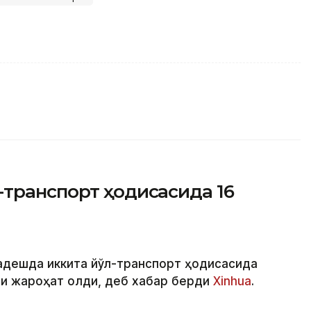
-транспорт ҳодисасида 16
ладешда иккита йўл-транспорт ҳодисасида
ши жароҳат олди, деб хабар берди
Xinhua
.