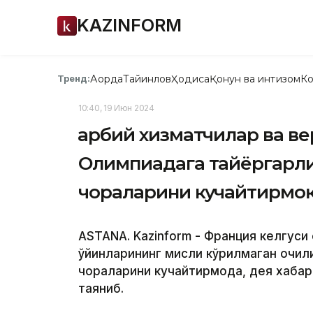
KAZINFORM
Ақорда
Тайинлов
Ҳодиса
Қонун ва интизом
Ко
Тренд:
10:40, 19 Июн 2024
Ҳарбий хизматчилар ва в
Олимпиадага тайёргарли
чораларини кучайтирмо
ASTANA. Kazinform - Франция келгуси
ўйинларининг мисли кўрилмаган очи
чораларини кучайтирмоқда, дея хаба
таяниб.