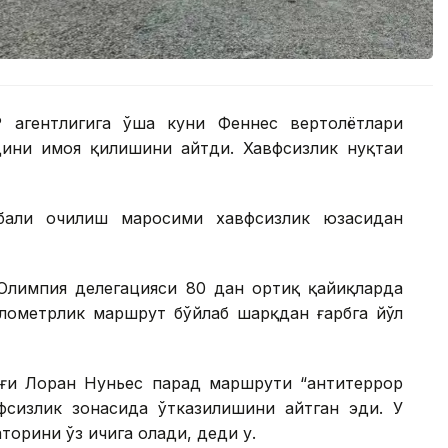
 агентлигига ўша куни Феннеc вертолётлари
удини ҳимоя қилишини айтди. Хавфсизлик нуқтаи
бали очилиш маросими хавфсизлик юзасидан
 Олимпия делегацияси 80 дан ортиқ қайиқларда
илометрлик маршрут бўйлаб шарқдан ғарбга йўл
ғи Лоран Нуньес парад маршрути “антитеррор
сизлик зонасида ўтказилишини айтган эди. У
орини ўз ичига олади, деди у.