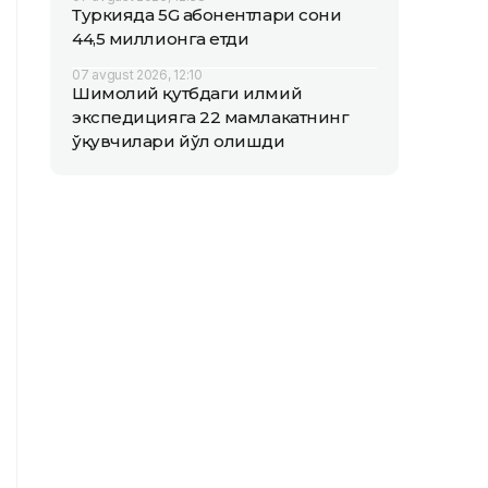
Туркияда 5G абонентлари сони
44,5 миллионга етди
07 avgust 2026, 12:10
Шимолий қутбдаги илмий
экспедицияга 22 мамлакатнинг
ўқувчилари йўл олишди