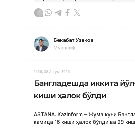
Бекабат Узаков
Муаллиф
11:36, 08 Август 2026
Бангладешда иккита йўл
киши ҳалок бўлди
ASTANА. Кazinform – Жума куни Банг
камида 16 киши ҳалок бўлди ва 29 ки