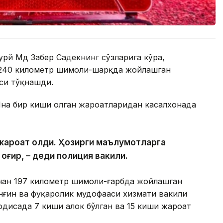
урй Мд Забер Садекнинг сўзларига кўра,
 240 километр шимоли-шарқда жойлашган
си тўқнашди.
Яна бир киши олган жароҳатларидан касалхонада
и жароҳат олди. Ҳозирги маълумотларга
 оғир, – деди полиция вакили.
инан 197 километр шимоли-ғарбда жойлашган
ёнғин ва фуқаролик мудофааси хизмати вакили
одисада 7 киши ҳалок бўлган ва 15 киши жароҳат