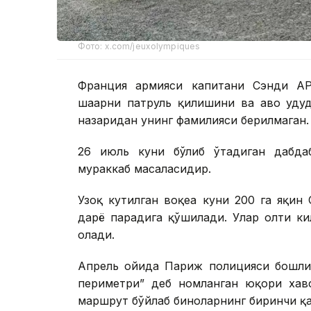
Фото: x.com/jeuxolympiques
Франция армияси капитани Сэнди AP
шаҳарни патруль қилишини ва ҳаво ҳуд
назаридан унинг фамилияси берилмаган.
26 июль куни бўлиб ўтадиган дабда
мураккаб масаласидир.
Узоқ кутилган воқеа куни 200 га яқин
дарё парадига қўшилади. Улар олти к
олади.
Апрель ойида Париж полицияси бошли
периметри” деб номланган юқори хавф
маршрут бўйлаб биноларнинг биринчи қат