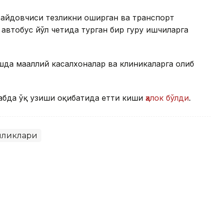
 ҳайдовчиси тезликни оширган ва транспорт
втобус йўл четида турган бир гуруҳ ишчиларга
да маҳаллий касалхоналар ва клиникаларга олиб
абда ўқ узиши оқибатида етти киши
ҳалок бўлди
.
иликлари