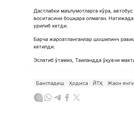
Дастлабки маълумотларга кўра, автобус
воситасини бошқара олмаган. Натижада а
урилиб кетди.
Барча жароҳатланганлар шошилинч равиш
кетилди.
Эслатиб ўтамиз, Таиландда ўқувчи макт
Бангладеш
Ҳодиса
ЙТҲ
Жаҳон янг
Бекабат Узаков
Муаллиф