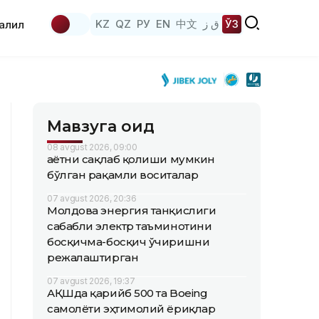
KZ
QZ
РУ
EN
中文
ق ز
ЎЗ
аҳлил
Мавзуга оид
08 avgust 2026, 09:00
Ҳаётни сақлаб қолиши мумкин
бўлган рақамли воситалар
07 avgust 2026, 20:36
Молдова энергия танқислиги
сабабли электр таъминотини
босқичма-босқич ўчиришни
режалаштирган
07 avgust 2026, 19:37
АҚШда қарийб 500 та Boeing
самолёти эҳтимолий ёриқлар