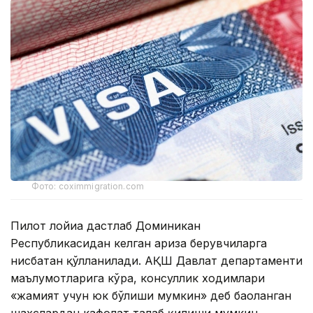
Фото: coximmigration.com
Пилот лойиҳа дастлаб Доминикан
Республикасидан келган ариза берувчиларга
нисбатан қўлланилади. АҚШ Давлат департаменти
маълумотларига кўра, консуллик ходимлари
«жамият учун юк бўлиши мумкин» деб баҳоланган