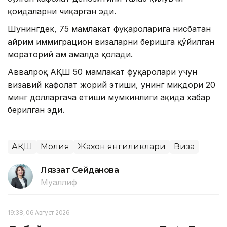
қоидаларни чиқарган эди.
Шунингдек, 75 мамлакат фуқароларига нисбатан
айрим иммиграцион визаларни беришга қўйилган
мораторий ҳам амалда қолади.
Аввалроқ АҚШ 50 мамлакат фуқаролари учун
визавий кафолат жорий этиши, унинг миқдори 20
минг долларгача етиши мумкинлиги ҳақида хабар
берилган эди.
АҚШ
Молия
Жаҳон янгиликлари
Виза
Ляззат Сейданова
Муаллиф
19:38, 06 Август 2026