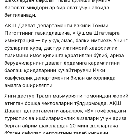
шахслардан кафолат талаб қилиши мумкин.
Кафолат миқдори ҳар бир ҳолат учун алоҳида
белгиланади.
АҚШ Давлат департаменти вакили Томми
Пиготтнинг таъкидлашича, «Қўшма Штатларга
иммиграция — бу ҳуқуқ эмас, балки имтиёз». Унинг
сўзларига кўра, дастур ижтимоий хавфсизлик
тизимини ҳимоя қилишга қаратилган бўлиб, ариза
берувчиларнинг давлат ёрдамига қарамлигини
баҳолаш қоидаларини кучайтирувчи Ички
хавфсизлик департаменти билан ҳамкорликда
амалга ошириляпти.
Янги дастур Трамп маъмурияти томонидан жорий
этилган бошқа чекловларни тўлдирмоқда. АҚШ
Давлат департаменти аввалроқ «B» тоифасидаги
туристик ва ишбилармонлик визалари учун ариза
берган айрим шахслардан 20 минг долларгача
бўлган кафолат депозитини талаб қилувчи