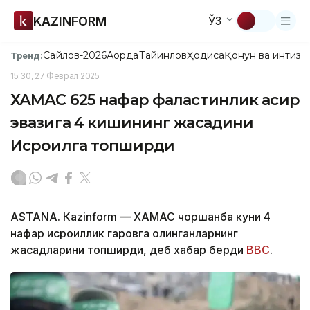
KAZINFORM
ЎЗ
Сайлов-2026
Ақорда
Тайинлов
Ҳодиса
Қонун ва интизо
Тренд:
15:30, 27 Феврал 2025
ХАМАС 625 нафар фаластинлик асир
эвазига 4 кишининг жасадини
Исроилга топширди
ASTANА. Кazinform — ХАМАС чоршанба куни 4
нафар исроиллик гаровга олинганларнинг
жасадларини топширди, деб хабар берди
BBC
.