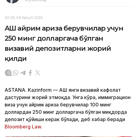
20:36, 06 Август 2026
АҚШ айрим ариза берувчилар учун
250 минг долларгача бўлган
визавий депозитларни жорий
қилди
ASTANA. Kazinform — АҚШ янги визавий кафолат
дастурини жорий этмоқда. Унга кўра, иммиграцион
виза учун айрим ариза берувчилар 100 минг
доллардан 250 минг долларгача бўлган миқдорда
депозит қўйиши керак бўлади, деб хабар беради
Bloomberg Law.