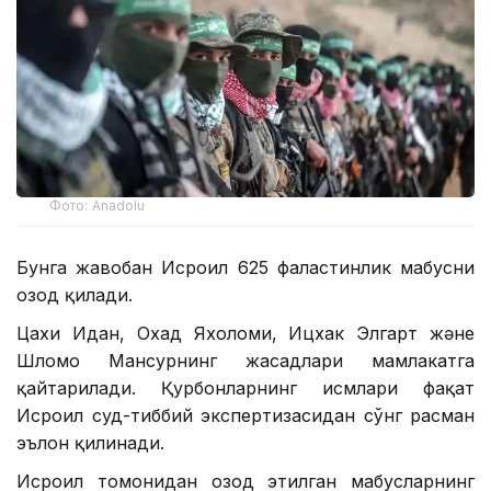
Фото: Anadolu
Бунга жавобан Исроил 625 фаластинлик маҳбусни
озод қилади.
Цахи Идан, Охад Яхоломи, Ицхак Элгарт және
Шломо Мансурнинг жасадлари мамлакатга
қайтарилади. Қурбонларнинг исмлари фақат
Исроил суд-тиббий экспертизасидан сўнг расман
эълон қилинади.
Исроил томонидан озод этилган маҳбусларнинг