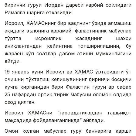
биринчи гуруҳи Иордан дарёси ғарбий соҳилидаги
Рамаллаҳ шаҳрига етказилди.
Исроил, ХАМАСнинг бир вақтнинг ўзида алмашиш
ҳақидаги эълонига қарамай, фаластинлик маҳбуслар
тўртта исроиллик жасаднинг шахси
аниқлангандан кейингина топширилишини, бу
жараён кўп соатлар давом этиши мумкинлигини
айтди.
19 январь куни Исроил ва ХАМАС ўртасидаги ўт
очишни тўхтатиш келишувининг биринчи босқичи
кучга кирганидан бери Фаластин гуруҳи ҳар сафар
25 нафардан ортиқ тирик маҳбусни оломон олдида
озод қилган.
Исроил ХАМАСни “гаровдагилардан ташвиқот
мақсадида фойдаланганликда” айблади.
Омон қолган маҳбуслар гуруҳ баннерига қарши