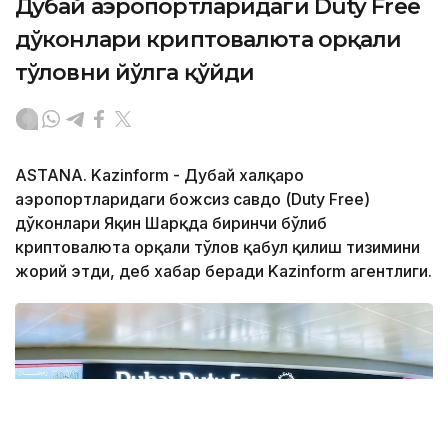
Дубай аэропортларидаги Duty Free
дўконлари криптовалюта орқали
тўловни йўлга қўйди
ASTANA. Kazinform - Дубай халқаро
аэропортларидаги божсиз савдо (Duty Free)
дўконлари Яқин Шарқда биринчи бўлиб
криптовалюта орқали тўлов қабул қилиш тизимини
жорий этди, деб хабар беради Kazinform агентлиги.