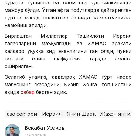
суратга тушишга ва оломонга қўл силкитишга
мажбур бўлди. Ўтган ҳафта тобутларда қайтарилган
тўртта жасад плакатлар фонида жамоатчиликка
намойиш этилди.
Бирлашган Миллатлар Ташкилоти Исроил
талабларини маъқуллади ва ХАМАС ҳаракати
халқаро ҳуқуққа зид эканлигини тан олди, чунки
гаровга олиш шафқатсиз тарзда амалга
оширилган.
Эслатиб ўтамиз, аввалроқ ХАМАС тўрт нафар
маҳбуснинг жасадини Қизил Хочга топширгани
ҳақида
хабар
берган эдик.
Ғазо сектори
Исроил
Яқин Шарқ
Жаҳон янгил
Бекабат Узаков
Муаллиф