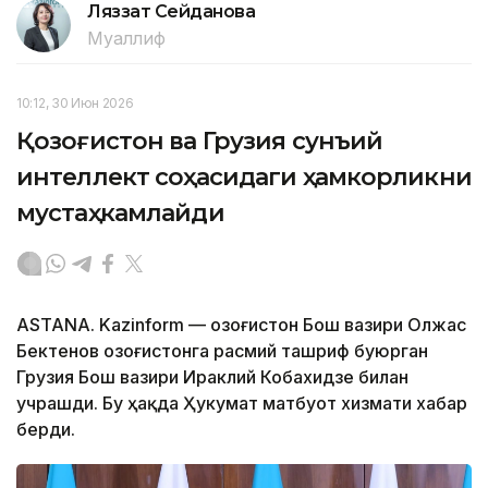
Ляззат Сейданова
Муаллиф
10:12, 30 Июн 2026
Қозоғистон ва Грузия сунъий
интеллект соҳасидаги ҳамкорликни
мустаҳкамлайди
ASTANA. Kazinform — Қозоғистон Бош вазири Олжас
Бектенов Қозоғистонга расмий ташриф буюрган
Грузия Бош вазири Ираклий Кобахидзе билан
учрашди. Бу ҳақда Ҳукумат матбуот хизмати хабар
берди.