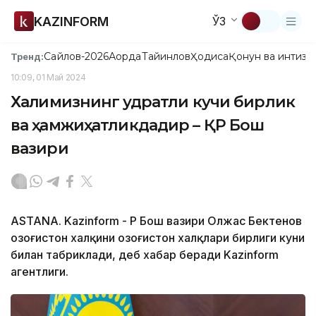
KAZINFORM
ЎЗ
Сайлов-2026
Ақорда
Тайинлов
Ҳодиса
Қонун ва интизо
Тренд:
10:09, 01 Май 2024
Халқимизнинг қудратли кучи бирлик
ва ҳамжиҳатликдадир – ҚР Бош
вазири
ASTANA. Kazinform - ҚР Бош вазири Олжас Бектенов
Қозоғистон халқини Қозоғистон халқлари бирлиги куни
билан табриклади, деб хабар беради Kazinform
агентлиги.