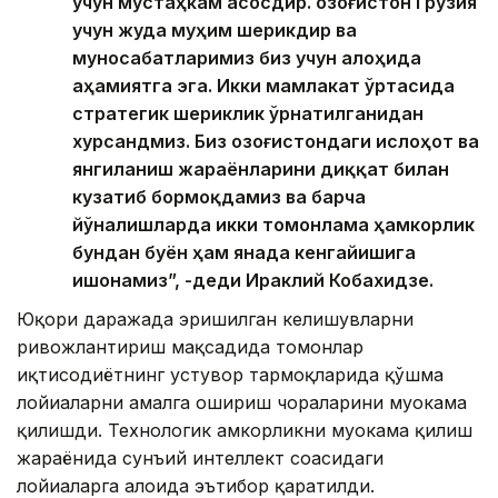
учун мустаҳкам асосдир. Қозоғистон Грузия
учун жуда муҳим шерикдир ва
муносабатларимиз биз учун алоҳида
аҳамиятга эга. Икки мамлакат ўртасида
стратегик шериклик ўрнатилганидан
хурсандмиз. Биз Қозоғистондаги ислоҳот ва
янгиланиш жараёнларини диққат билан
кузатиб бормоқдамиз ва барча
йўналишларда икки томонлама ҳамкорлик
бундан буён ҳам янада кенгайишига
ишонамиз”, -деди Ираклий Кобахидзе.
Юқори даражада эришилган келишувларни
ривожлантириш мақсадида томонлар
иқтисодиётнинг устувор тармоқларида қўшма
лойиҳаларни амалга ошириш чораларини муҳокама
қилишди. Технологик ҳамкорликни муҳокама қилиш
жараёнида сунъий интеллект соҳасидаги
лойиҳаларга алоҳида эътибор қаратилди.