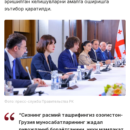
эришилган келишувларни амалга оширишга
эътибор қаратилди.
Фото: пресс-служба Правительства РК
“Сизнинг расмий ташрифингиз Қозоғистон-
Грузия муносабатларининг жадал
ривожланиб бораётганини, икки мамлакат