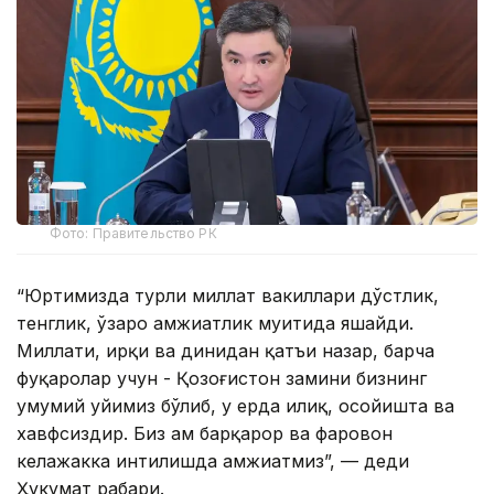
Фото: Правительство РК
“Юртимизда турли миллат вакиллари дўстлик,
тенглик, ўзаро ҳамжиҳатлик муҳитида яшайди.
Миллати, ирқи ва динидан қатъи назар, барча
фуқаролар учун - Қозоғистон замини бизнинг
умумий уйимиз бўлиб, у ерда илиқ, осойишта ва
хавфсиздир. Биз ҳам барқарор ва фаровон
келажакка интилишда ҳамжиҳатмиз”, — деди
Ҳукумат раҳбари.