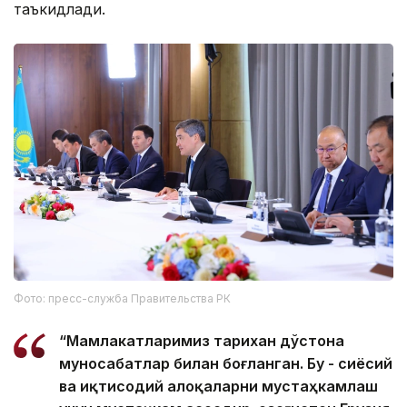
таъкидлади.
Фото: пресс-служба Правительства РК
“Мамлакатларимиз тарихан дўстона
муносабатлар билан боғланган. Бу - сиёсий
ва иқтисодий алоқаларни мустаҳкамлаш