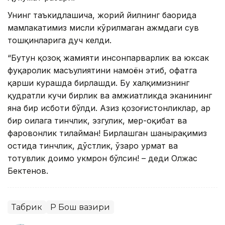
Унинг таъкидлашича, жорий йилнинг баҳорида
мамлакатимиз мисли кўрилмаган ҳажмдаги сув
тошқинларига дуч келди.
“Бутун қозоқ жамияти инсонпарварлик ва юксак
фуқаролик масъулиятини намоён этиб, офатга
қарши курашда бирлашди. Бу халқимизнинг
қудратли кучи бирлик ва ҳамжиҳатликда эканининг
яна бир исботи бўлди. Азиз қозоғистонликлар, ҳар
бир оилага тинчлик, эзгулик, меҳр-оқибат ва
фаровонлик тилайман! Бирлашган шанырақимиз
остида тинчлик, дўстлик, ўзаро ҳурмат ва
тотувлик доимо ҳукмрон бўлсин! – деди Олжас
Бектенов.
Табрик
ҚР Бош вазири