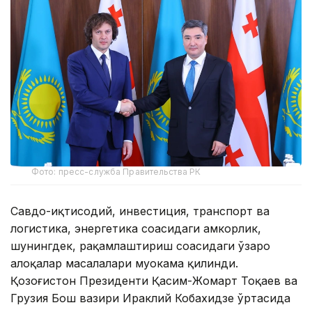
Фото: пресс-служба Правительства РК
Савдо-иқтисодий, инвестиция, транспорт ва
логистика, энергетика соҳасидаги ҳамкорлик,
шунингдек, рақамлаштириш соҳасидаги ўзаро
алоқалар масалалари муҳокама қилинди.
Қозоғистон Президенти Қасим-Жомарт Тоқаев ва
Грузия Бош вазири Ираклий Кобахидзе ўртасида