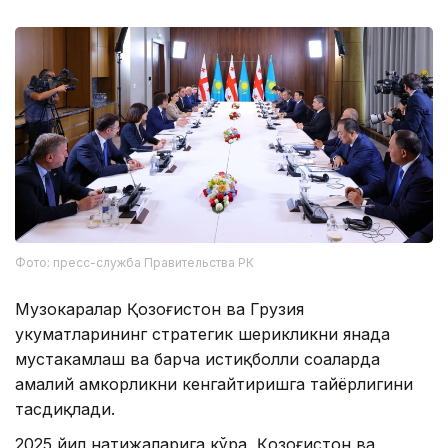
Фото: пресс-служба Правительства РК
Музокаралар Қозоғистон ва Грузия
ҳукуматларининг стратегик шерикликни янада
мустаҳкамлаш ва барча истиқболли соҳаларда
амалий ҳамкорликни кенгайтиришга тайёрлигини
тасдиқлади.
2025 йил натижаларига кўра, Қозоғистон ва