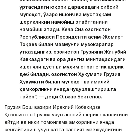
ўртасидаги юқори даражадаги сиёсий
мулоқот, ўзаро ишонч ва мустаҳкам
шерикликни намойиш этаётганини
намойиш этади. Кеча Сиз Қозоғистон
Республикаси Президенти Қасим-Жомарт
Тоқаев билан мазмунли музокаралар
ўтказдингиз. Қозоғистон Грузияни Жанубий
Кавказдаги ва Қора денгиз минтақасидаги
ишончли дўст ва муҳим стратегик шерик
деб билади. Қозоғистон Ҳукумати Грузия
Ҳукумати билан мулоқот ва амалий
ҳамкорликни янада чуқурлаштиришга
тайёр”, — деди Олжас Бектенов.
Грузия Бош вазири Ираклий Кобахидзе
Қозоғистон Грузия учун асосий шерик эканлигини
айтди ва икки томонлама ҳамкорликни янада
кенгайтириш учун катта салоҳият мавжудлигини