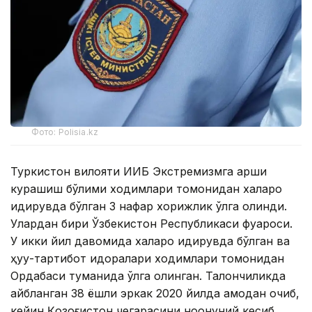
Фото: Polisia.kz
Туркистон вилояти ИИБ Экстремизмга қарши
курашиш бўлими ходимлари томонидан халқаро
қидирувда бўлган 3 нафар хорижлик қўлга олинди.
Улардан бири Ўзбекистон Республикаси фуқароси.
У икки йил давомида халқаро қидирувда бўлган ва
ҳуқуқ-тартибот идоралари ходимлари томонидан
Ордабаси туманида қўлга олинган. Талончиликда
айбланган 38 ёшли эркак 2020 йилда қамоқдан қочиб,
кейин Қозоғистон чегарасини ноқонуний кесиб