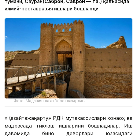
тумани, Сауран(
Саброн, Саврон — таҳ.
) қалъасида
илмий-реставрация ишлари бошланди.
Фото: Маданият ва ахборот вазирлиги
«Қазқайтажаңарту» РДК мутахассислари хонақоҳ ва
мадрасада тиклаш ишларини бошладилар. Иш
давомида бино деворлари юзасидаги