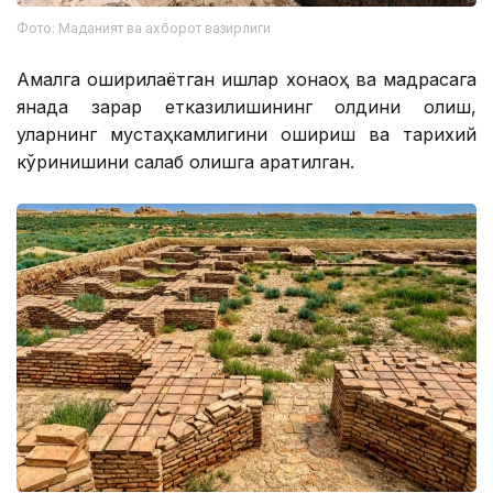
Фото: Маданият ва ахборот вазирлиги
Амалга оширилаётган ишлар хонақоҳ ва мадрасага
янада зарар етказилишининг олдини олиш,
уларнинг мустаҳкамлигини ошириш ва тарихий
кўринишини сақлаб қолишга қаратилган.