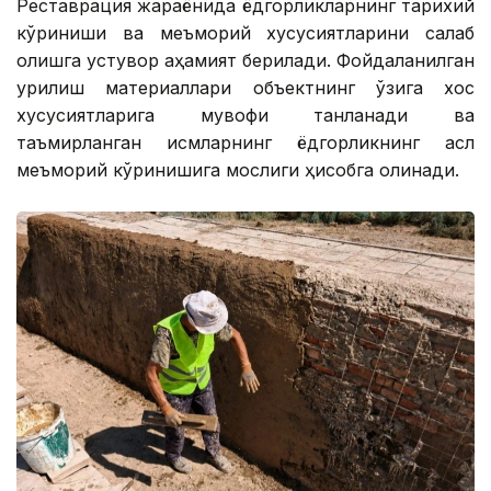
Реставрация жараёнида ёдгорликларнинг тарихий
кўриниши ва меъморий хусусиятларини сақлаб
қолишга устувор аҳамият берилади. Фойдаланилган
қурилиш материаллари объектнинг ўзига хос
хусусиятларига мувофиқ танланади ва
таъмирланган қисмларнинг ёдгорликнинг асл
меъморий кўринишига мослиги ҳисобга олинади.