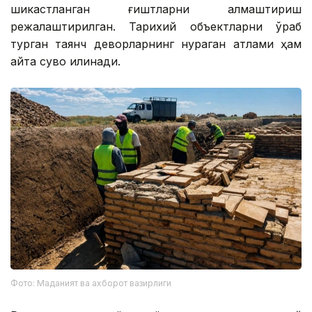
шикастланган ғиштларни алмаштириш
режалаштирилган. Тарихий объектларни ўраб
турган таянч деворларнинг нураган қатлами ҳам
қайта сувоқ қилинади.
Фото: Маданият ва ахборот вазирлиги