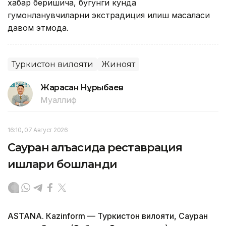
хабар беришича, бугунги кунда
гумонланувчиларни экстрадиция қилиш масаласи
давом этмоқда.
Туркистон вилояти
Жиноят
Жарасқан Нұрыбаев
Муаллиф
16:10, 07 Август 2026
Сауран қалъасида реставрация
ишлари бошланди
ASTANА. Кazinform — Туркистон вилояти, Сауран