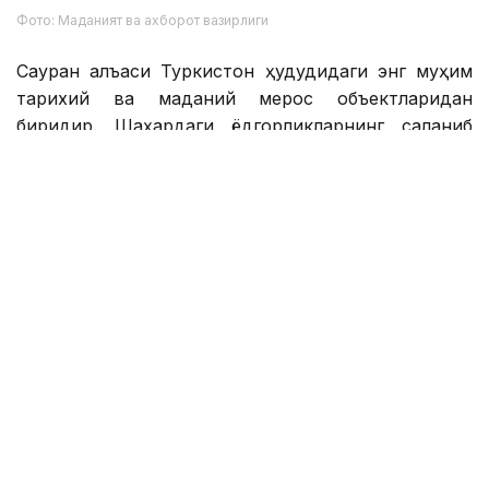
Фото: Маданият ва ахборот вазирлиги
Сауран қалъаси Туркистон ҳудудидаги энг муҳим
тарихий ва маданий мерос объектларидан
биридир. Шаҳардаги ёдгорликларнинг сақланиб
қолиши қадимий қалъа тарихини чуқурроқ ўрганиш ва
уни кенгроқ танитишга ҳисса қўшади.