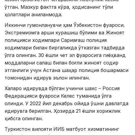
ўтган. Мазкур фактга кўра, ҳодисанинг тўлиқ
ҳолатлари аниқланмоқда.
Иккинчи гумонланувчи ҳам Ўзбекистон фуқароси.
Экстремизмга қарши курашиш бўлими ва Жиноят
полицияси ходимлари Сариағаш полиция
ходимлари билан биргаликда ўтказган тадбирда
қўлга олинган. 30 ёшли чет эл фуқаросига гиёҳванд
моддаларни сақлаш билан боғлиқ жиноят содир
этганлиги учун Астана шаҳар полиция бошқармаси
томонидан қидирув эълон қилинган.
Халқаро қидирувда бўлган учинчи шахс – Россия
Федерацияси фуқароси Келес туманида қўлга
олинди. У 2022 йил декабрь ойида қўшни давлатда
қидирувга берилган. Ҳозирда 21 ёшли хорижлик
ҳибсга олинган.
Туркистон вилояти ИИБ матбуот хизматининг