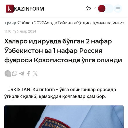
KAZINFORM
ЎЗ
Сайлов-2026
Ақорда
Тайинлов
Ҳодиса
Қонун ва интизо
Тренд:
11:10, 19 Январ 2024
Халқаро қидирувда бўлган 2 нафар
Ўзбекистон ва 1 нафар Россия
фуқароси Қозоғистонда қўлга олинди
TÚRKİSTAN. Кazinform – Қўлга олинганлар орасида
ўғирлик қилиб, қамоқдан қочганлар ҳам бор.