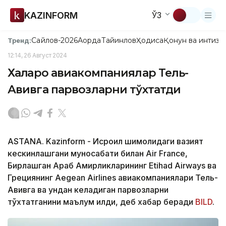
KAZINFORM
ЎЗ
Сайлов-2026
Ақорда
Тайинлов
Ҳодиса
Қонун ва интизо
Тренд:
12:14, 26 Август 2024
Халқаро авиакомпаниялар Тель-
Авивга парвозларни тўхтатди
ASTANA. Kazinform - Исроил шимолидаги вазият
кескинлашгани муносабати билан Air France,
Бирлашган Араб Амирликларининг Etihad Airways ва
Грециянинг Aegean Airlines авиакомпаниялари Тель-
Авивга ва ундан келадиган парвозларни
тўхтатганини маълум қилди, деб хабар беради
BILD
.