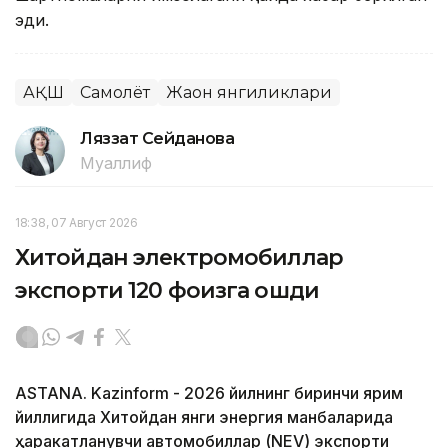
эди.
АҚШ
Самолёт
Жаҳон янгиликлари
Ляззат Сейданова
Муаллиф
18:38, 07 Август 2026
Хитойдан электромобиллар
экспорти 120 фоизга ошди
ASTANA. Kazinform - 2026 йилнинг биринчи ярим
йиллигида Хитойдан янги энергия манбаларида
ҳаракатланувчи автомобиллар (NEV) экспорти