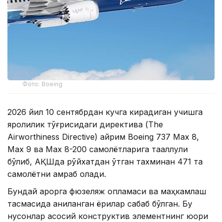
Фото: Boeing
2026 йил 10 сентябрдан кучга кирадиган учишга
яроқлилик тўғрисидаги директива (The
Airworthiness Directive) айрим Boeing 737 Max 8,
Max 9 ва Max 8-200 самолётларига тааллуқли
бўлиб, АҚШда рўйхатдан ўтган тахминан 471 та
самолётни қамраб олади.
Бундай қарорга фюзеляж қопламаси ва маҳкамлаш
тасмасида аниқланган ёриқлар сабаб бўлган. Бу
нуқсонлар асосий конструктив элементнинг юқори