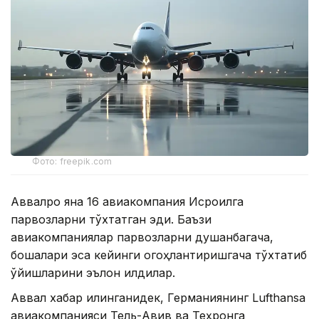
Фото: freepik.com
Аввалроқ яна 16 авиакомпания Исроилга
парвозларни тўхтатган эди. Баъзи
авиакомпаниялар парвозларни душанбагача,
бошқалари эса кейинги огоҳлантиришгача тўхтатиб
қўйишларини эълон қилдилар.
Аввал хабар қилинганидек, Германиянинг Lufthansa
авиакомпанияси Тель-Авив ва Теҳронга