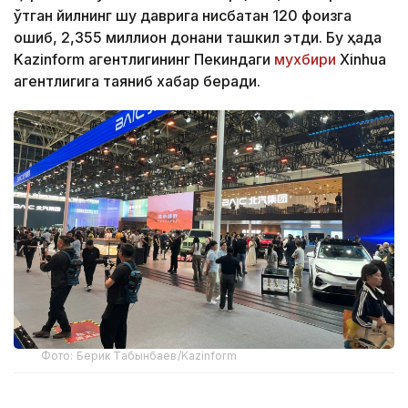
ўтган йилнинг шу даврига нисбатан 120 фоизга
ошиб, 2,355 миллион донани ташкил этди. Бу ҳақда
Kazinform агентлигининг Пекиндаги
мухбири
Xinhua
агентлигига таяниб хабар беради.
Фото: Берик Табынбаев/Kazinform
Хабарнинг ҳаққонийлигига Хитой Автомобилсозлик