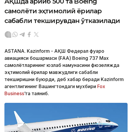
АҚШда қарийб 500 та Boeing
самолёти эҳтимолий ёриқлар
сабабли текширувдан ўтказилади
ASTANA. Kazinform - АҚШ Федерал фуқаро
авиацияси бошқармаси (FAA) Boeing 737 Max
самолётларининг юзлаб намунасини фюзеляжда
эҳтимолий ёриқлар мавжудлиги сабабли
текширишни буюрди, деб хабар беради Kazinform
агентлигининг Вашингтондаги мухбири
Fox
Business
'га таяниб.