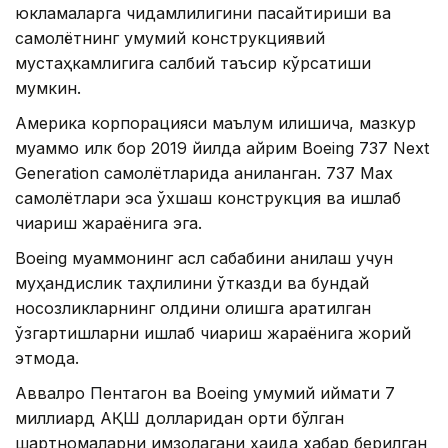
юкламаларга чидамлилигини пасайтириши ва
самолётнинг умумий конструкциявий
мустаҳкамлигига салбий таъсир кўрсатиши
мумкин.
Америка корпорацияси маълум қилишича, мазкур
муаммо илк бор 2019 йилда айрим Boeing 737 Next
Generation самолётларида аниқланган. 737 Max
самолётлари эса ўхшаш конструкция ва ишлаб
чиқариш жараёнига эга.
Boeing муаммонинг асл сабабини аниқлаш учун
муҳандислик таҳлилини ўтказди ва бундай
носозликларнинг олдини олишга қаратилган
ўзгартишларни ишлаб чиқариш жараёнига жорий
этмоқда.
Аввалроқ Пентагон ва Boeing умумий қиймати 7
миллиард АҚШ долларидан ортиқ бўлган
шартномаларни имзолагани ҳақида хабар берилган