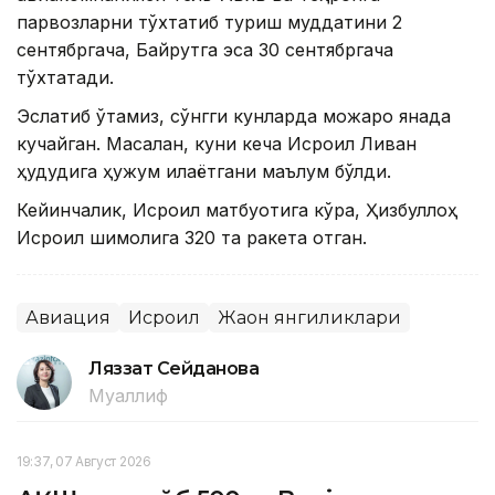
парвозларни тўхтатиб туриш муддатини 2
сентябргача, Байрутга эса 30 сентябргача
тўхтатади.
Эслатиб ўтамиз, сўнгги кунларда можаро янада
кучайган. Масалан, куни кеча Исроил Ливан
ҳудудига ҳужум қилаётгани маълум бўлди.
Кейинчалик, Исроил матбуотига кўра, Ҳизбуллоҳ
Исроил шимолига 320 та ракета отган.
Авиация
Исроил
Жаҳон янгиликлари
Ляззат Сейданова
Муаллиф
19:37, 07 Август 2026