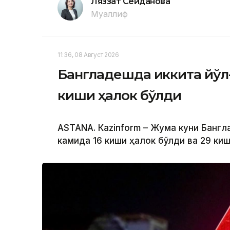
Ляззат Сейданова
Муаллиф
11:36, 08 Август 2026
Бангладешда иккита йўл
киши ҳалок бўлди
ASTANА. Кazinform – Жума куни Банг
камида 16 киши ҳалок бўлди ва 29 ки