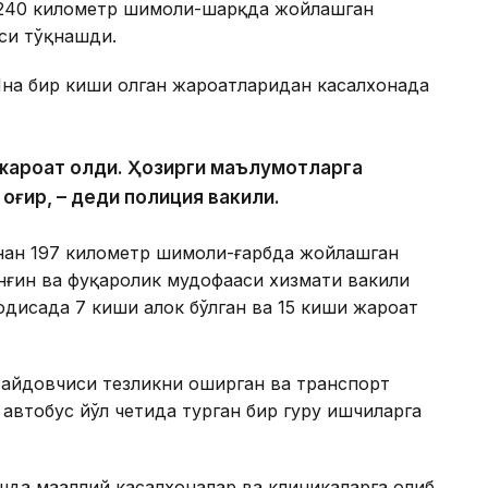
 240 километр шимоли-шарқда жойлашган
си тўқнашди.
Яна бир киши олган жароҳатларидан касалхонада
и жароҳат олди. Ҳозирги маълумотларга
 оғир, – деди полиция вакили.
инан 197 километр шимоли-ғарбда жойлашган
ёнғин ва фуқаролик мудофааси хизмати вакили
одисада 7 киши ҳалок бўлган ва 15 киши жароҳат
 ҳайдовчиси тезликни оширган ва транспорт
втобус йўл четида турган бир гуруҳ ишчиларга
да маҳаллий касалхоналар ва клиникаларга олиб