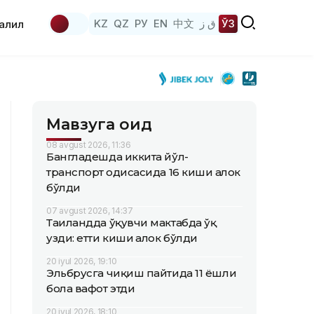
KZ
QZ
РУ
EN
中文
ق ز
ЎЗ
аҳлил
Мавзуга оид
08 avgust 2026, 11:36
Бангладешда иккита йўл-
транспорт ҳодисасида 16 киши ҳалок
бўлди
07 avgust 2026, 14:37
Таиландда ўқувчи мактабда ўқ
узди: етти киши ҳалок бўлди
20 iyul 2026, 19:10
Эльбрусга чиқиш пайтида 11 ёшли
бола вафот этди
20 iyul 2026, 18:10