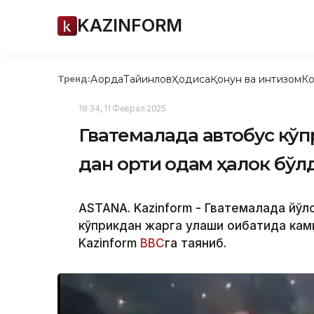
KAZINFORM
Ақорда
Тайинлов
Ҳодиса
Қонун ва интизом
Ко
Тренд:
18:34, 11 Феврал 2025
Гватемалада автобус кўп
дан ортиқ одам ҳалок бўл
ASTANA. Kazinform - Гватемалада йўл
кўприкдан жарга қулаши оқибатида ка
Kazinform
ВВС
га таяниб.