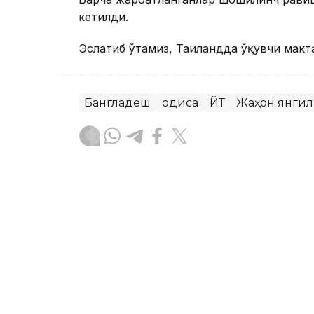
кетилди.
Эслатиб ўтамиз, Таиландда ўқувчи макт
Бангладеш
Ҳодиса
ЙТҲ
Жаҳон янги
Бекабат Узаков
Муаллиф
14:37, 07 Август 2026
Таиландда ўқувчи мактабд