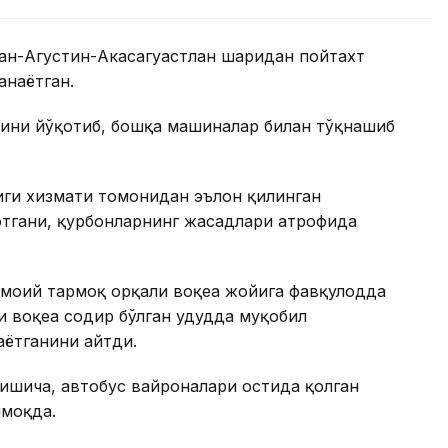
Сан-Агустин-Акасагуастлан шаҳридан пойтахт
анаётган.
вини йўқотиб, бошқа машиналар билан тўқнашиб
ги хизмати томонидан эълон қилинган
отгани, қурбонларнинг жасадлари атрофида
моий тармоқ орқали воқеа жойига фавқулодда
 воқеа содир бўлган ҳудудда муқобил
аётганини айтди.
ишича, автобус вайроналари остида қолган
моқда.