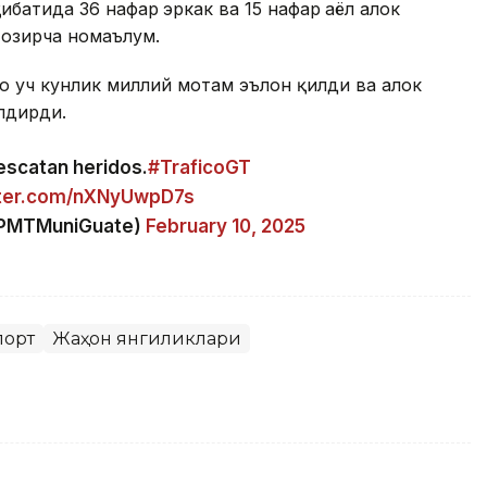
қибатида 36 нафар
эркак ва 15 нафар
аёл ҳалок
 ҳозирча номаълум.
 уч кунлик миллий мотам эълон қилди ва ҳалок
лдирди.
scatan heridos.
#TraficoGT
tter.com/nXNyUwpD7s
@PMTMuniGuate)
February 10, 2025
порт
Жаҳон янгиликлари