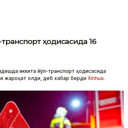
-транспорт ҳодисасида 16
ладешда иккита йўл-транспорт ҳодисасида
ши жароҳат олди, деб хабар берди
Xinhua
.