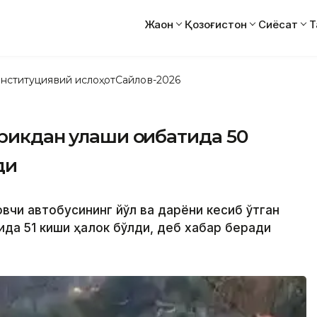
Жаҳон
Қозоғистон
Сиёсат
Т
нституциявий ислоҳот
Сайлов-2026
рикдан қулаши оқибатида 50
ди
овчи автобусининг йўл ва дарёни кесиб ўтган
мида 51 киши ҳалок бўлди, деб хабар беради