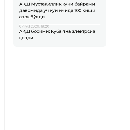
АҚШ Мустақиллик куни байрами
давомида уч кун ичида 100 киши
ҳалок бўлди
07 iyul 2026, 18:20
АҚШ босими: Куба яна электрсиз
қолди