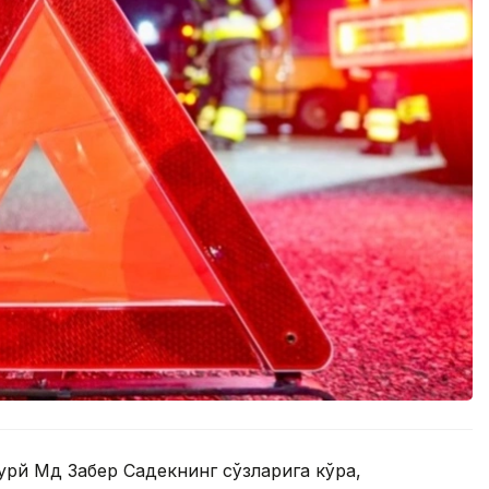
урй Мд Забер Садекнинг сўзларига кўра,