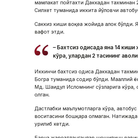
мамлакат пойтахти Даккадан тахминан
Силхет туманида иккита йўловчи автобу
Саккиз киши воқеа жойида ҳалок бўлди. 
вафот этди.
– Бахтсиз ҳодисада яна 14 киш
кўра, улардан 2 тасининг аҳволи
Иккинчи бахтсиз ҳодиса Даккадан тахм
Богра туманида содир бўлди. Маҳаллий 
Мд. Шаҳидул Исломнинг сўзларига кўра, ҳ
олган.
Дастлабки маълумотларга кўра, автобус
воситасини бошқара олмаган. Натижада а
урилиб кетди.
Барча жароҳатланганлар шошилинч равиш