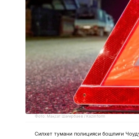
Фото: Мақсат Шағирбаев / Kazinform
Силхет тумани полицияси бошлиғи Чоудҳ