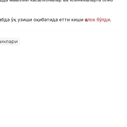
абда ўқ узиши оқибатида етти киши
ҳалок бўлди
.
ликлари
а ўқ узди: етти киши ҳалок