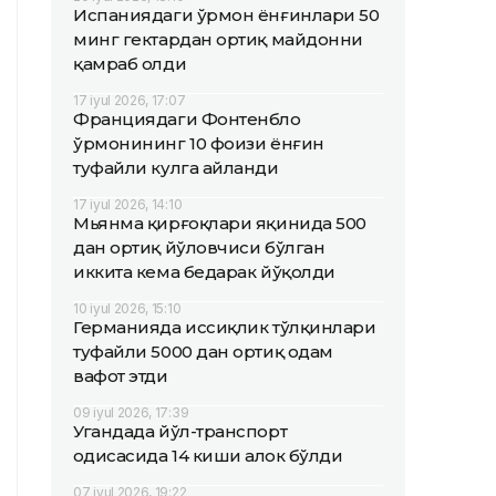
Испаниядаги ўрмон ёнғинлари 50
минг гектардан ортиқ майдонни
қамраб олди
17 iyul 2026, 17:07
Франциядаги Фонтенбло
ўрмонининг 10 фоизи ёнғин
туфайли кулга айланди
17 iyul 2026, 14:10
Мьянма қирғоқлари яқинида 500
дан ортиқ йўловчиси бўлган
иккита кема бедарак йўқолди
10 iyul 2026, 15:10
Германияда иссиқлик тўлқинлари
туфайли 5000 дан ортиқ одам
вафот этди
09 iyul 2026, 17:39
Угандада йўл-транспорт
ҳодисасида 14 киши ҳалок бўлди
07 iyul 2026, 19:22