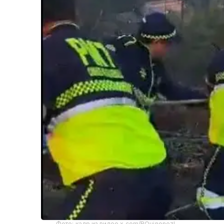
Фото: кадр из видео x.com/RQuinonezL