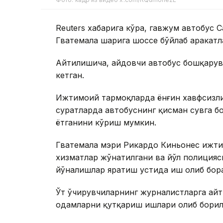
Reuters хабарига кўра, гавжум автобус 
Гватемала шаҳрига шоссе бўйлаб ҳаракатл
Айтилишича, ҳайдовчи автобус бошқару
кетган.
Ижтимоий тармоқларда ёнғин хавфсизли
суратларда автобуснинг қисман сувга б
ётганини кўриш мумкин.
Гватемала мэри Рикардо Киньонес ижти
хизматлар жўнатилгани ва йўл полицияси
йўналишлар яратиш устида иш олиб бор
Ўт ўчирувчиларнинг журналистларга айт
одамларни қутқариш ишлари олиб борил