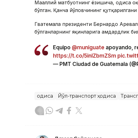
Маҳаллий матбуотнинг ёзишича, ҳодиса о
бўлган. Қанча йўловчининг қутқарилгани
Гватемала президенти Бернардо Аревало
бўлганларнинг яқинларига ҳамдардлик би
Equipo
@muniguate
apoyando, re
https://t.co/5inIZbmZSm
pic.twi
— PMT Ciudad de Guatemala (
Ҳодиса
Йўл-транспорт ҳодиса
Транс