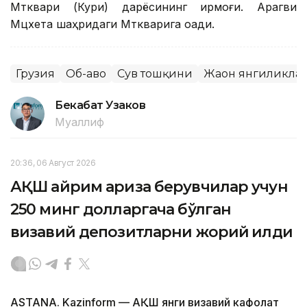
Мтквари (Кури) дарёсининг ирмоғи. Арагви
Мцхета шаҳридаги Мткварига оқади.
Грузия
Об-ҳаво
Сув тошқини
Жаҳон янгиликла
Бекабат Узаков
Муаллиф
20:36, 06 Август 2026
АҚШ айрим ариза берувчилар учун
250 минг долларгача бўлган
визавий депозитларни жорий қилди
ASTANA. Kazinform — АҚШ янги визавий кафолат