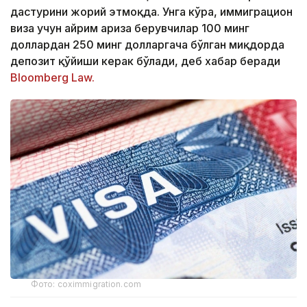
дастурини жорий этмоқда. Унга кўра, иммиграцион
виза учун айрим ариза берувчилар 100 минг
доллардан 250 минг долларгача бўлган миқдорда
депозит қўйиши керак бўлади, деб хабар беради
Bloomberg Law.
Фото: coximmigration.com