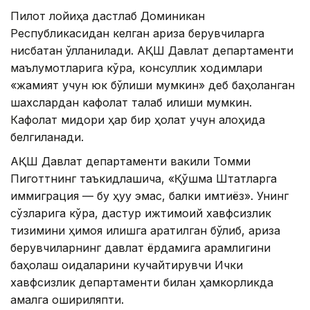
Пилот лойиҳа дастлаб Доминикан
Республикасидан келган ариза берувчиларга
нисбатан қўлланилади. АҚШ Давлат департаменти
маълумотларига кўра, консуллик ходимлари
«жамият учун юк бўлиши мумкин» деб баҳоланган
шахслардан кафолат талаб қилиши мумкин.
Кафолат миқдори ҳар бир ҳолат учун алоҳида
белгиланади.
АҚШ Давлат департаменти вакили Томми
Пиготтнинг таъкидлашича, «Қўшма Штатларга
иммиграция — бу ҳуқуқ эмас, балки имтиёз». Унинг
сўзларига кўра, дастур ижтимоий хавфсизлик
тизимини ҳимоя қилишга қаратилган бўлиб, ариза
берувчиларнинг давлат ёрдамига қарамлигини
баҳолаш қоидаларини кучайтирувчи Ички
хавфсизлик департаменти билан ҳамкорликда
амалга ошириляпти.