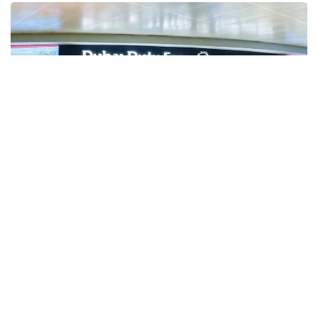
Фото: Gulf Business
Crypto.com Pay хизмати орқали криптовалюта
билан харидлар учун тўлов қилиш имконияти Дубай
халқаро аэропорти (DXB) ва Ал-Мактум
аэропортида (AMIA) ишга туширилди.
Дубай ҳукумати матбуот хизмати
Dubai Media