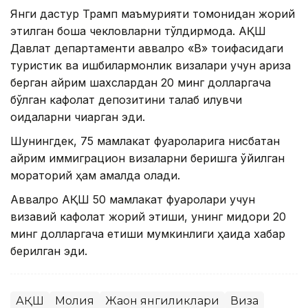
Янги дастур Трамп маъмурияти томонидан жорий
этилган бошқа чекловларни тўлдирмоқда. АҚШ
Давлат департаменти аввалроқ «B» тоифасидаги
туристик ва ишбилармонлик визалари учун ариза
берган айрим шахслардан 20 минг долларгача
бўлган кафолат депозитини талаб қилувчи
қоидаларни чиқарган эди.
Шунингдек, 75 мамлакат фуқароларига нисбатан
айрим иммиграцион визаларни беришга қўйилган
мораторий ҳам амалда қолади.
Аввалроқ АҚШ 50 мамлакат фуқаролари учун
визавий кафолат жорий этиши, унинг миқдори 20
минг долларгача етиши мумкинлиги ҳақида хабар
берилган эди.
АҚШ
Молия
Жаҳон янгиликлари
Виза