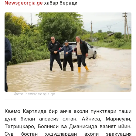
Newsgeorgia.ge
хабар беради.
Фото: newsgeorgia.ge
Квемо Картлида бир қанча аҳоли пунктлари ташқи
дунё билан алоқасиз қолган. Айниқса, Марнеули,
Тетрицкаро, Болниси ва Дманисида вазият қийин.
Сув босган ҳудудлардан аҳоли эвакуация