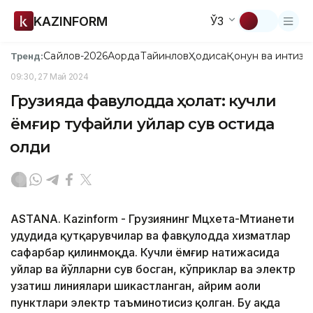
KAZINFORM
ЎЗ
Сайлов-2026
Ақорда
Тайинлов
Ҳодиса
Қонун ва интизо
Тренд:
09:30, 27 Май 2024
Грузияда фавқулодда ҳолат: кучли
ёмғир туфайли уйлар сув остида
қолди
ASTANА. Кazinform - Грузиянинг Мцхета-Мтианети
ҳудудида қутқарувчилар ва фавқулодда хизматлар
сафарбар қилинмоқда. Кучли ёмғир натижасида
уйлар ва йўлларни сув босган, кўприклар ва электр
узатиш линиялари шикастланган, айрим аҳоли
пунктлари электр таъминотисиз қолган. Бу ҳақда