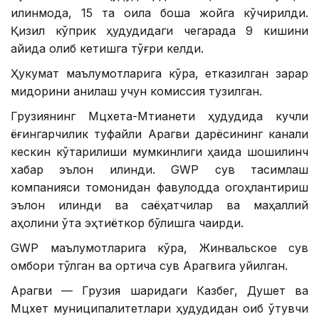
қилинмоқда, 15 та оила бошқа жойга кўчирилди.
Қизил кўприк ҳудудидаги чегарада 9 кишини
қайиқда олиб кетишга тўғри келди.
Ҳукумат маълумотларига кўра, етказилган зарар
миқдорини аниқлаш учун комиссия тузилган.
Грузиянинг Мцхета-Мтианети ҳудудида кучли
ёғингарчилик туфайли Арагви дарёсининг канали
кескин кўтарилиши мумкинлиги ҳақида шошилинч
хабар эълон қилинди. GWP сув тақсимлаш
компанияси томонидан фавқулодда огоҳлантириш
эълон қилинди ва саёҳатчилар ва маҳаллий
аҳолини ўта эҳтиёткор бўлишга чақирди.
GWP маълумотларига кўра, Жинвальское сув
омбори тўлган ва ортиқча сув Арагвига қуйилган.
Арагви — Грузия шарқидаги Казбег, Душет ва
Мцхет муниципалитетлари ҳудудидан оқиб ўтувчи