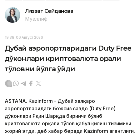
Ляззат Сейданова
Муаллиф
19:38, 06 Август 2026
Дубай аэропортларидаги Duty Free
дўконлари криптовалюта орқали
тўловни йўлга қўйди
ASTANA. Kazinform - Дубай халқаро
аэропортларидаги божсиз савдо (Duty Free)
дўконлари Яқин Шарқда биринчи бўлиб
криптовалюта орқали тўлов қабул қилиш тизимини
жорий этди, деб хабар беради Kazinform агентлиги.