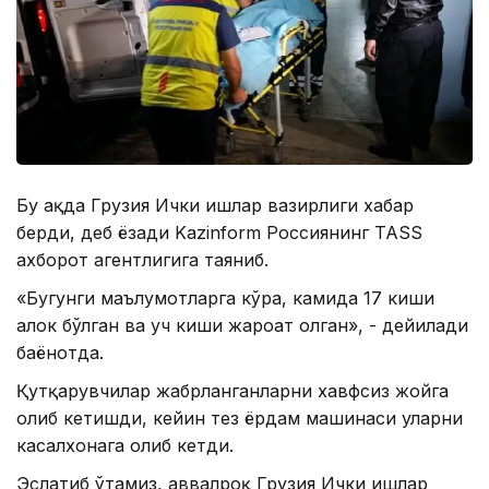
Бу ҳақда Грузия Ички ишлар вазирлиги хабар
берди, деб ёзади Kazinform Россиянинг TASS
ахборот агентлигига таяниб.
«Бугунги маълумотларга кўра, камида 17 киши
ҳалок бўлган ва уч киши жароҳат олган», - дейилади
баёнотда.
Қутқарувчилар жабрланганларни хавфсиз жойга
олиб кетишди, кейин тез ёрдам машинаси уларни
касалхонага олиб кетди.
Эслатиб ўтамиз, аввалроқ Грузия Ички ишлар