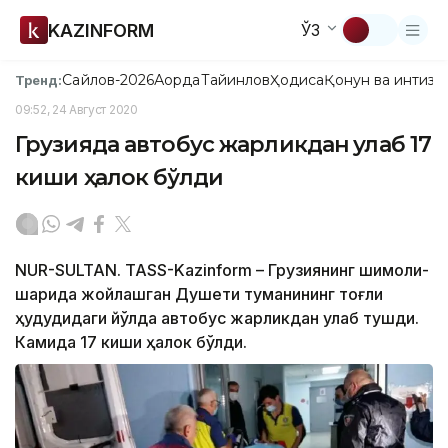
KAZINFORM
ЎЗ
Сайлов-2026
Ақорда
Тайинлов
Ҳодиса
Қонун ва интизо
Тренд:
09:52, 24 Август 2020
Грузияда автобус жарликдан қулаб 17
киши ҳалок бўлди
NUR-SULTAN. TASS-Kazinform – Грузиянинг шимоли-
шарқида жойлашган Душети туманининг тоғли
ҳудудидаги йўлда автобус жарликдан қулаб тушди.
Камида 17 киши ҳалок бўлди.