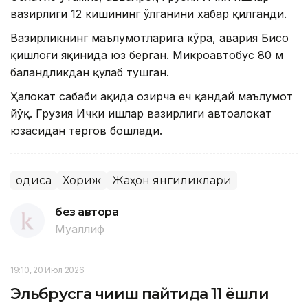
вазирлиги 12 кишининг ўлганини хабар қилганди.
Вазирликнинг маълумотларига кўра, авария Бисо
қишлоғи яқинида юз берган. Микроавтобус 80 м
баландликдан қулаб тушган.
Ҳалокат сабаби ҳақида ҳозирча ҳеч қандай маълумот
йўқ. Грузия Ички ишлар вазирлиги автоҳалокат
юзасидан тергов бошлади.
Ҳодиса
Хориж
Жаҳон янгиликлари
без автора
Муаллиф
19:10, 20 Июл 2026
Эльбрусга чиқиш пайтида 11 ёшли