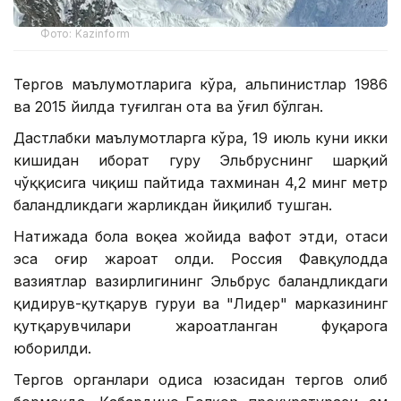
Фото: Kazinform
Тергов маълумотларига кўра, альпинистлар 1986
ва 2015 йилда туғилган ота ва ўғил бўлган.
Дастлабки маълумотларга кўра, 19 июль куни икки
кишидан иборат гуруҳ Эльбруснинг шарқий
чўққисига чиқиш пайтида тахминан 4,2 минг метр
баландликдаги жарликдан йиқилиб тушган.
Натижада бола воқеа жойида вафот этди, отаси
эса оғир жароҳат олди. Россия Фавқулодда
вазиятлар вазирлигининг Эльбрус баландликдаги
қидирув-қутқарув гуруҳи ва "Лидер" марказининг
қутқарувчилари жароҳатланган фуқарога
юборилди.
Тергов органлари ҳодиса юзасидан тергов олиб