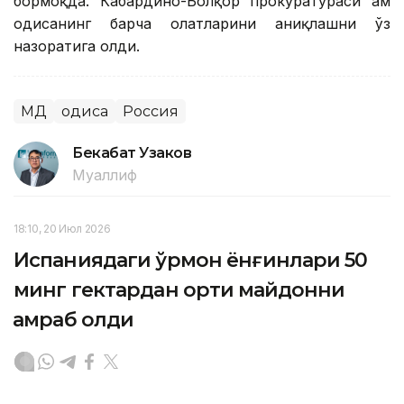
бормоқда. Кабардино-Болқор прокуратураси ҳам
ҳодисанинг барча ҳолатларини аниқлашни ўз
назоратига олди.
МДҲ
Ҳодиса
Россия
Бекабат Узаков
Муаллиф
18:10, 20 Июл 2026
Испаниядаги ўрмон ёнғинлари 50
минг гектардан ортиқ майдонни
қамраб олди