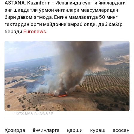
ASTANА. Кazinform – Испанияда сўнгги йиллардаги
энг шиддатли ўрмон ёнғинлари мавсумларидан
бири давом этмоқда. Ёнғин мамлакатда 50 минг
гектардан ортиқ майдонни қамраб олди, деб хабар
беради
Euronews
.
Фото: EMA INFOCA / X
Ҳозирда ёнғинларга қарши кураш асосан