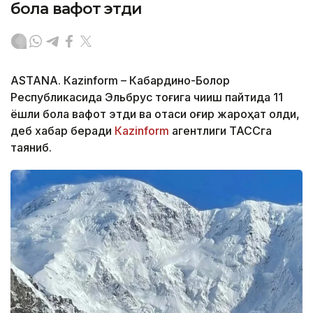
бола вафот этди
ASTANА. Кazinform – Кабардино-Болқор
Республикасида Эльбрус тоғига чиқиш пайтида 11
ёшли бола вафот этди ва отаси оғир жароҳат олди,
деб хабар беради
Кazinform
агентлиги ТАССга
таяниб.