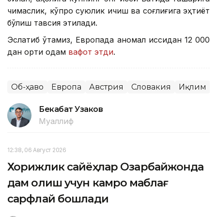
чиқмаслик, кўпроқ суюқлик ичиш ва соғлиғига эҳтиёт
бўлиш тавсия этилади.
Эслатиб ўтамиз, Европада аномал иссиқдан 12 000
дан ортиқ одам
вафот этди
.
Об-ҳаво
Европа
Австрия
Словакия
Иқлим
Бекабат Узаков
Муаллиф
12:38, 06 Август 2026
Хорижлик сайёҳлар Озарбайжонда
дам олиш учун камроқ маблағ
сарфлай бошлади