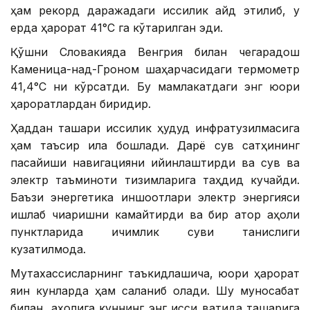
ҳам рекорд даражадаги иссиқлик қайд этилиб, у
ерда ҳарорат 41°С га кўтарилган эди.
Қўшни Словакияда Венгрия билан чегарадош
Каменица-над-Гроном шаҳарчасидаги термометр
41,4°С ни кўрсатди. Бу мамлакатдаги энг юқори
ҳароратлардан биридир.
Ҳаддан ташқари иссиқлик ҳудуд инфратузилмасига
ҳам таъсир қила бошлади. Дарё сув сатҳининг
пасайиши навигацияни қийинлаштирди ва сув ва
электр таъминоти тизимларига таҳдид кучайди.
Баъзи энергетика иншоотлари электр энергияси
ишлаб чиқаришни камайтирди ва бир қатор аҳоли
пунктларида ичимлик суви танқислиги
кузатилмоқда.
Мутахассисларнинг таъкидлашича, юқори ҳарорат
яқин кунларда ҳам сақланиб қолади. Шу муносабат
билан, аҳолига куннинг энг иссиқ вақтида ташқарига