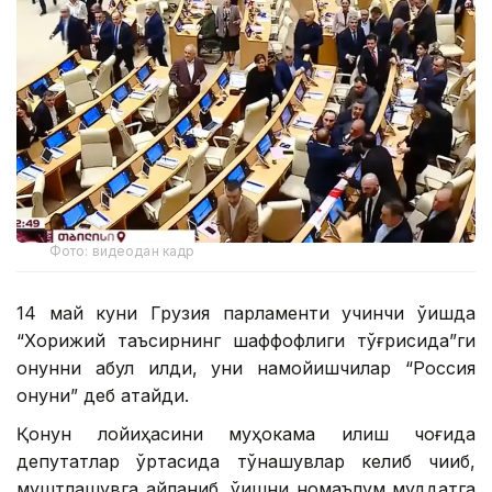
Фото: видеодан кадр
14 май куни Грузия парламенти учинчи ўқишда
“Хорижий таъсирнинг шаффофлиги тўғрисида”ги
қонунни қабул қилди, уни намойишчилар “Россия
қонуни” деб атайди.
Қонун лойиҳасини муҳокама қилиш чоғида
депутатлар ўртасида тўқнашувлар келиб чиқиб,
муштлашувга айланиб, ўқишни номаълум муддатга