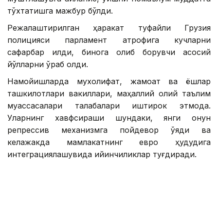
тўхтатишга мажбур бўлди.
Режалаштирилган ҳаракат туфайли Грузия
полицияси парламент атрофига кучларни
сафарбар қилди, бинога олиб борувчи асосий
йўлларни ўраб олди.
Намойишларда мухолифат, жамоат ва ёшлар
ташкилотлари вакиллари, маҳаллий олий таълим
муассасалари талабалари иштирок этмоқда.
Уларнинг хавфсираши шундаки, янги қонун
репрессив механизмга пойдевор қўяди ва
келажакда мамлакатнинг евро ҳудудига
интеграциялашувида қийинчиликлар туғдиради.