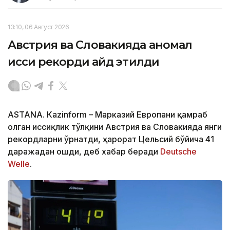
13:10, 06 Август 2026
Австрия ва Словакияда аномал
иссиқ рекорди қайд этилди
ASTANА. Кazinform – Марказий Европани қамраб
олган иссиқлик тўлқини Австрия ва Словакияда янги
рекордларни ўрнатди, ҳарорат Цельсий бўйича 41
даражадан ошди, деб хабар беради
Deutsche
Welle
.