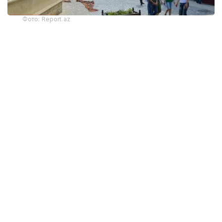
Фото: Report.az
Харажатларнинг энг катта қисми транспорт
хизматларига тўғри келди — 325,9 миллион
доллар. Бу кўрсаткич йиллик ҳисобда 22 фоизга
камайган. Хорижликлар жойлаштириш хизматлари
учун 130,6 миллион АҚШ доллари сарфлаган
бўлиб, бу харажатлар 30 фоизга қисқарган.
Озиқ-овқат ва ичимликларга сарфланган маблағлар
19 фоизга камайиб, 132,4 миллион долларга етди.
Хорижлик меҳмонлар маданий тадбирлар ва
экскурсияларга 4,1 миллион АҚШ доллари
сарфлади. Бу 2025 йилнинг биринчи ярим
йиллигига нисбатан 21,3 фоизга кам.
Статистикага кўра, жорий йилнинг январь–июнь
ойларида саёҳат пакетларига сарфланган