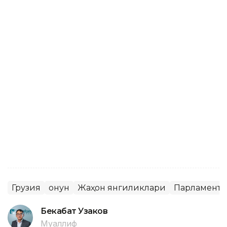
Грузия
Қонун
Жаҳон янгиликлари
Парламент
Бекабат Узаков
Муаллиф