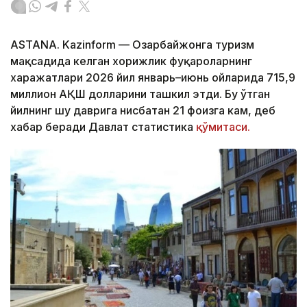
ASTANA. Kazinform — Озарбайжонга туризм
мақсадида келган хорижлик фуқароларнинг
харажатлари 2026 йил январь–июнь ойларида 715,9
миллион АҚШ долларини ташкил этди. Бу ўтган
йилнинг шу даврига нисбатан 21 фоизга кам, деб
хабар беради Давлат статистика
қўмитаси.