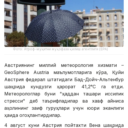
Фото: Атроф-муҳитни муҳофаза қилиш агентлиги (EPA)
Австриянинг миллий метеорология хизмати –
GeoSphere Austria маълумотларига кўра, Қуйи
Австрия федерал штатидаги Бад-Дойч-Альтенбур
шаҳрида кундузги ҳарорат 41,2°С га етди.
Метеорологлар буни "ҳаддан ташқари иссиқлик
стресси" деб таърифладилар ва хавф айниқса
аҳолининг заиф гуруҳлари учун юқори эканлиги
ҳақида огоҳлантирдилар.
4 август куни Австрия пойтахти Вена шаҳрида