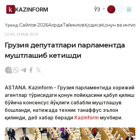
KAZINFORM
ЎЗ
Сайлов-2026
Ақорда
Тайинлов
Ҳодиса
Қонун ва интизо
Тренд:
22:40, 14 Май 2024
Грузия депутатлари парламентда
муштлашиб кетишди
ASTANA. Kazinform - Грузия парламентида хорижий
агентлар тўғрисидаги қонун лойиҳасини қабул қилиш
бўйича консенсус йўқлиги сабабли муштлашув
бошланди, натижада техник танаффус эълон
қилинди, деб хабар беради
Кazinform
мухбири.