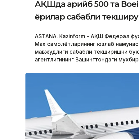
АҚШда қарийб 500 та Boe
ёриқлар сабабли текшир
ASTANA. Kazinform - АҚШ Федерал фуқ
Max самолётларининг юзлаб намунас
мавжудлиги сабабли текширишни буюр
агентлигининг Вашингтондаги мухби