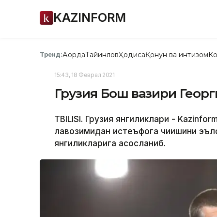
KAZINFORM
Ақорда
Тайинлов
Ҳодиса
Қонун ва интизом
Ко
Тренд:
15:43, 18 Феврал 2021
Грузия Бош вазири Георг
TBILISI. Грузия янгиликлари - Kazinfo
лавозимидан истеъфога чиқишини эъло
янгиликларига асосланиб.