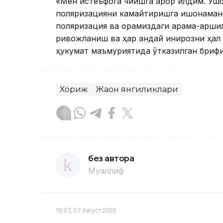
«Мен истеъфога чиқишга қарор қилдим. У
поляризацияни камайтиришга ишонаман 
поляризация ва орамиздаги қарама-қарши
ривожланиш ва ҳар қандай инқирозни ҳал 
ҳукумат маъмуриятида ўтказилган брифи
Хориж
Жаҳон янгиликлари
без автора
Муаллиф
19:37, 07 Август 2026