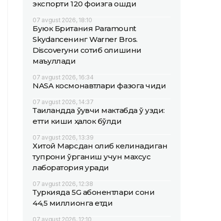
экспорти 120 фоизга ошди
07 avgust 2026, 18:10
Буюк Британия Paramount
Skydanceнинг Warner Bros.
Discoveryни сотиб олишини
маъқуллади
07 avgust 2026, 16:34
NASA космонавтлари фазога чиқди
07 avgust 2026, 14:37
Таиландда ўқувчи мактабда ўқ узди:
етти киши ҳалок бўлди
07 avgust 2026, 13:39
Хитой Марсдан олиб келинадиган
тупроқни ўрганиш учун махсус
лаборатория қуради
07 avgust 2026, 12:38
Туркияда 5G абонентлари сони
44,5 миллионга етди
07 avgust 2026, 12:10