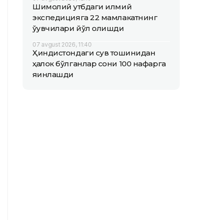
Шимолий қутбдаги илмий
экспедицияга 22 мамлакатнинг
ўқувчилари йўл олишди
07 avgust 2026, 11:40
Ҳиндистондаги сув тошқинидан
ҳалок бўлганлар сони 100 нафарга
яқинлашди