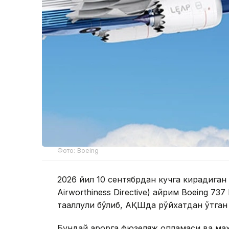
Фото: Boeing
2026 йил 10 сентябрдан кучга кирадиган
Airworthiness Directive) айрим Boeing 73
тааллуқли бўлиб, АҚШда рўйхатдан ўтган
Бундай қарорга фюзеляж қопламаси ва ма