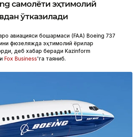
ing самолёти эҳтимолий
увдан ўтказилади
аро авиацияси бошқармаси (FAA) Boeing 737
ини фюзеляжда эҳтимолий ёриқлар
ди, деб хабар беради Kazinform
ри
Fox Business
'га таяниб.