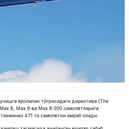
 учишга яроқлилик тўғрисидаги директива (The
7 Max 8, Max 9 ва Max 8-200 самолётларига
 тахминан 471 та самолётни қамраб олади.
ҳкамлаш тасмасида аниқланган ёриқлар сабаб