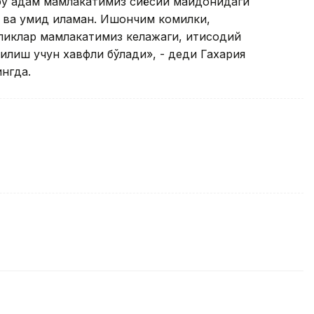
шбу қадам мамлакатимиз сиёсий майдонидаги
ва умид қиламан. Ишончим комилки,
ликлар мамлакатимиз келажаги, иқтисодий
қилиш учун хавфли бўлади», - деди Гахария
нгда.