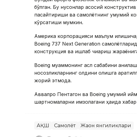
бўлган. Бу нуқсонлар асосий конструкти
пасайтириши ва самолётнинг умумий ко
кўрсатиши мумкин.
Америка корпорацияси маълум қилишича,
Boeing 737 Next Generation самолётлари
конструкция ва ишлаб чиқариш жараёнига
Boeing муаммонинг асл сабабини аниқла
носозликларнинг олдини олишга қаратил
жорий этмоқда.
Аввалроқ Пентагон ва Boeing умумий қий
шартномаларни имзолагани ҳақида хабар
АҚШ
Самолёт
Жаҳон янгиликлари