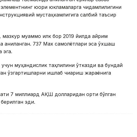
в элементнинг юқори юкламаларга чидамлилигини
нструкциявий мустаҳкамлигига салбий таъсир
 мазкур муаммо илк бор 2019 йилда айрим
да аниқланган. 737 Max самолётлари эса ўхшаш
 эга.
ш учун муҳандислик таҳлилини ўтказди ва бундай
ган ўзгартишларни ишлаб чиқариш жараёнига
мати 7 миллиард АҚШ долларидан ортиқ бўлган
 берилган эди.