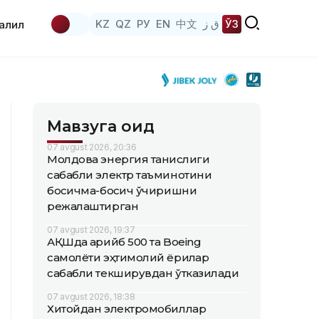
KZ
QZ
РУ
EN
中文
ق ز
ЎЗ
аҳлил
Мавзуга оид
07 avgust 2026, 20:36
Молдова энергия танқислиги
сабабли электр таъминотини
босқичма-босқич ўчиришни
режалаштирган
07 avgust 2026, 19:37
АҚШда қарийб 500 та Boeing
самолёти эҳтимолий ёриқлар
сабабли текширувдан ўтказилади
07 avgust 2026, 18:38
Хитойдан электромобиллар