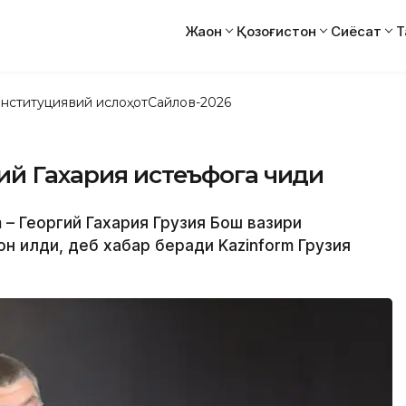
Жаҳон
Қозоғистон
Сиёсат
Т
нституциявий ислоҳот
Сайлов-2026
ий Гахария истеъфога чиқди
rm – Георгий Гахария Грузия Бош вазири
н қилди, деб хабар беради Kazinform Грузия