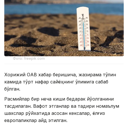
Фото: freepik.com
Хорижий ОAВ хабар беришича, жазирама тўлқин
камида тўрт нафар сайёҳнинг ўлимига сабаб
бўлган.
Расмийлар бир неча киши бедарак йўқолганини
тасдиқлаган. Вафот этганлар ва тақдири номаълум
шахслар рўйхатида асосан кексалар, ёлғиз
европаликлар қайд этилган.