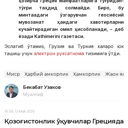
ҳозирча Греция манфаатларига тўғридан-
тўғри таҳдид солмайди. Бироқ, бу
минтақадаги ўзгарувчан геосиёсий
мувозанат ҳақидаги хавотирларни
кучайтирадиган омил ҳисобланади, – деб
ёзади Kathimerini газетаси.
Эслатиб ўтамиз, Грузия ва Туркия халқаро юк
ташиш учун
электрон рухсатнома
тизимига ўтди.
Миср
Ҳарбий ҳамкорлик
Ҳамкорлик
Жаҳон ян
Бекабат Узаков
Муаллиф
16:39, 13 Май 2026
Қозоғистонлик ўқувчилар Грецияда