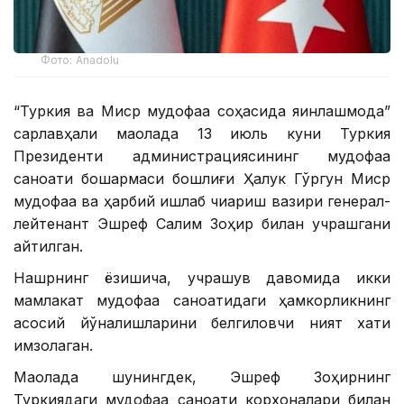
Фото: Аnadolu
“Туркия ва Миср мудофаа соҳасида яқинлашмоқда”
сарлавҳали мақолада 13 июль куни Туркия
Президенти администрациясининг мудофаа
саноати бошқармаси бошлиғи Ҳалук Гўргун Миср
мудофаа ва ҳарбий ишлаб чиқариш вазири генерал-
лейтенант Эшреф Салим Зоҳир билан учрашгани
айтилган.
Нашрнинг ёзишича, учрашув давомида икки
мамлакат мудофаа саноатидаги ҳамкорликнинг
асосий йўналишларини белгиловчи ният хати
имзолаган.
Мақолада шунингдек, Эшреф Зоҳирнинг
Туркиядаги мудофаа саноати корхоналари билан