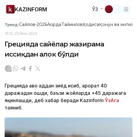
KAZINFORM
ЎЗ
Сайлов-2026
Ақорда
Тайинлов
Ҳодиса
Қонун ва интизо
Тренд:
16:15, 20 Июн 2024
Грецияда сайёҳлар жазирама
иссиқдан ҳалок бўлди
Грецияда ҳаво ҳаддан зиёд исиб, ҳарорат 40
даражадан ошди, баъзи жойларда +45 даражага
яқинлашди, деб хабар беради Kazinform
ЎзАга
таяниб.