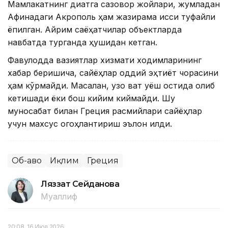
Мамлакатнинг диққатга сазовор жойлари, жумладан
Aфинадаги Aкрополь ҳам жазирама иссиқ туфайли
ёпилган. Айрим саёҳатчилар объектларда
навбатда турганда ҳушидан кетган.
Фавқулодда вазиятлар хизмати ходимларининг
хабар беришича, сайёҳлар оддий эҳтиёт чорасини
ҳам кўрмайди. Масалан, узоқ вақт қуёш остида қолиб
кетишади ёки бош кийим киймайди. Шу
муносабат билан Греция расмийлари сайёҳлар
учун махсус огоҳлантириш эълон қилди.
Об-ҳаво
Иқлим
Греция
Ляззат Сейданова
Муаллиф
20:08, 16 Июл 2026