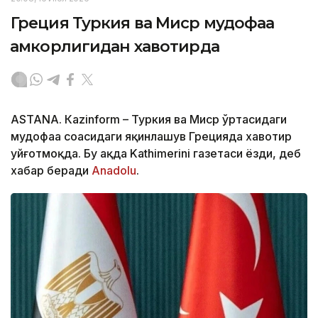
Греция Туркия ва Миср мудофаа
ҳамкорлигидан хавотирда
ASTANА. Кazinform – Туркия ва Миср ўртасидаги
мудофаа соҳасидаги яқинлашув Грецияда хавотир
уйғотмоқда. Бу ҳақда Kathimerini газетаси ёзди, деб
хабар беради
Аnadolu
.