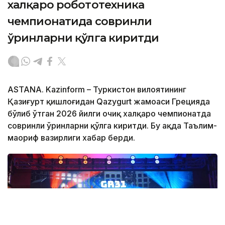
халқаро робототехника
чемпионатида совринли
ўринларни қўлга киритди
ASTANA. Kazinform – Туркистон вилоятининг
Қазиғурт қишлоғидан Qazygurt жамоаси Грецияда
бўлиб ўтган 2026 йилги очиқ халқаро чемпионатда
совринли ўринларни қўлга киритди. Бу ҳақда Таълим-
маориф вазирлиги хабар берди.