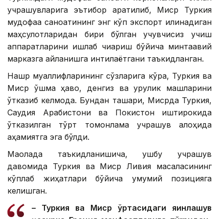
учрашувларига эътибор қаратилиб, Миср Туркия
мудофаа саноатининг энг кўп экспорт қилинадиган
маҳсулотларидан бири бўлган учувчисиз учиш
аппаратларини ишлаб чиқариш бўйича минтақавий
марказга айланишга интилаётгани таъкидланган.
Нашр муаллифларининг сўзларига кўра, Туркия ва
Миср қўшма ҳаво, денгиз ва қуруқлик машқларини
ўтказиб келмоқда. Бундан ташқари, Мисрда Туркия,
Саудия Арабистони ва Покистон иштирокида
ўтказилган тўрт томонлама учрашув алоҳида
аҳамиятга эга бўлди.
Мақолада таъкидланишича, ушбу учрашув
давомида Туркия ва Миср Ливия масаласининг
кўплаб жиҳатлари бўйича умумий позицияга
келишган.
– Туркия ва Миср ўртасидаги яқинлашув