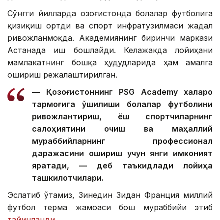
Сўнгги йилларда Қозоғистонда болалар футболига
қизиқиш ортди ва спорт инфратузилмаси жадал
ривожланмоқда. Академиянинг биринчи маркази
Астанада иш бошлайди. Келажакда лойиҳани
мамлакатнинг бошқа ҳудудларида ҳам амалга
ошириш режалаштирилган.
— Қозоғистоннинг PSG Academy халқаро
тармоғига қўшилиши болалар футболини
ривожлантириш, ёш спортчиларнинг
салоҳиятини очиш ва маҳаллий
мураббийларнинг профессионал
даражасини ошириш учун янги имконият
яратади, — деб таъкидлади лойиҳа
ташкилотчилари.
Эслатиб ўтамиз, Зинедин Зидан Франция миллий
футбол терма жамоаси бош мураббийи этиб
тайинланди
.