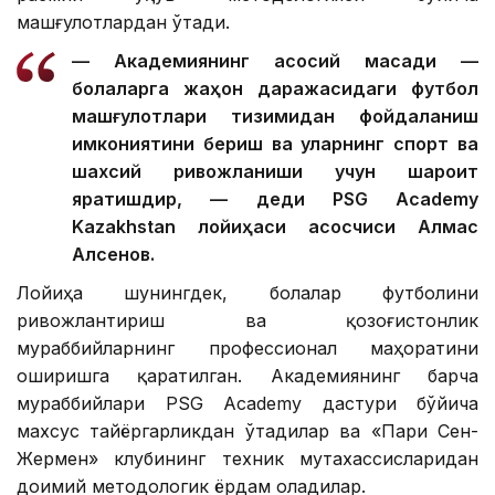
машғулотлардан ўтади.
— Академиянинг асосий мақсади —
болаларга жаҳон даражасидаги футбол
машғулотлари тизимидан фойдаланиш
имкониятини бериш ва уларнинг спорт ва
шахсий ривожланиши учун шароит
яратишдир, — деди PSG Academy
Kazakhstan лойиҳаси асосчиси Алмас
Алсенов.
Лойиҳа шунингдек, болалар футболини
ривожлантириш ва қозоғистонлик
мураббийларнинг профессионал маҳоратини
оширишга қаратилган. Академиянинг барча
мураббийлари PSG Academy дастури бўйича
махсус тайёргарликдан ўтадилар ва «Пари Сен-
Жермен» клубининг техник мутахассисларидан
доимий методологик ёрдам оладилар.