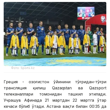
Фото: Sports.kz
Греция - Қозоғистон ўйинини тўғридан-тўғри
трансляция қилиш Qazaqstan ва Qazsport
телеканаллари томонидан ташкил этилади.
Учрашув Афинада 21 мартдан 22 мартга ўтар
кечаси бўлиб ўтади. Астана вақти билан 00:35 да