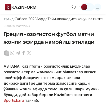
KAZINFORM
ЎЗ
Сайлов-2026
Ақорда
Тайинлов
Ҳодиса
Қонун ва интизо
Тренд:
08:10, 19 Март 2024
Греция - Қозоғистон футбол матчи
жонли эфирда намойиш этилади
ASTANA. Kazinform - Қозоғистонлик мухлислар
Қозоғистон терма жамоасининг Миллатлар лигаси
плей-офф босқичининг нимчорак финали
доирасидаги Греция терма жамоасига қарши
ўйинини жонли эфирда томоша қилишлари мумкин
бўлади, деб хабар беради Кazinform агентлиги
Sports.kzга
таяниб.