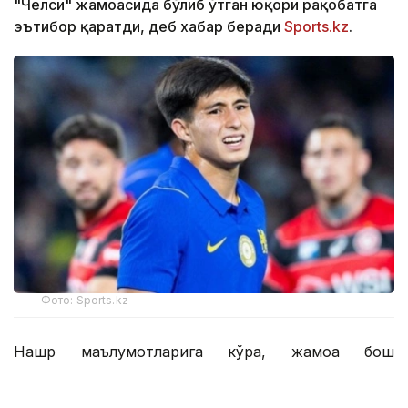
"Челси" жамоасида бўлиб ўтган юқори рақобатга
эътибор қаратди, деб хабар беради
Sports.kz
.
Фото: Sports.kz
Нашр маълумотларига кўра, жамоа бош
мураббийи Хаби Алонсо асосий таркибда 46
нафар футболчига эга. Янги трансферлар туфайли