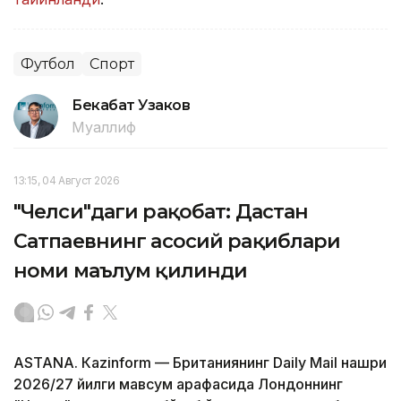
Футбол
Спорт
Бекабат Узаков
Муаллиф
13:15, 04 Август 2026
"Челси"даги рақобат: Дастан
Сатпаевнинг асосий рақиблари
номи маълум қилинди
ASTANА. Кazinform — Британиянинг Daily Mail нашри
2026/27 йилги мавсум арафасида Лондоннинг