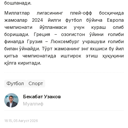
бошланади.
Миллатлар лигасининг плей-офф босқичида
жамоалар 2024 йилги футбол бўйича Европа
чемпионати йўлланмаси учун кураш олиб
боришади. Греция – Қозоғистон ўйини ғолиби
финалда Грузия – Люксембург учрашуви ғолиби
билан ўйнайди. Тўрт жамоанинг энг яхшиси бу йил
қитъа чемпионатида иштирок этиш ҳуқуқини
қўлга киритади.
Футбол
Спорт
Бекабат Узаков
Муаллиф
16:15, 05 Август 2026