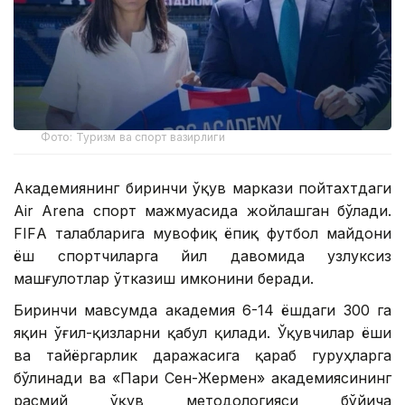
Фото: Туризм ва спорт вазирлиги
Академиянинг биринчи ўқув маркази пойтахтдаги
Air Arena спорт мажмуасида жойлашган бўлади.
FIFА талабларига мувофиқ ёпиқ футбол майдони
ёш спортчиларга йил давомида узлуксиз
машғулотлар ўтказиш имконини беради.
Биринчи мавсумда академия 6-14 ёшдаги 300 га
яқин ўғил-қизларни қабул қилади. Ўқувчилар ёши
ва тайёргарлик даражасига қараб гуруҳларга
бўлинади ва «Пари Сен-Жермен» академиясининг
расмий ўқув методологияси бўйича