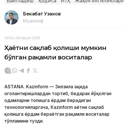
Бангладеш
Ҳодиса
ЙТҲ
Жаҳон янгиликлари
Бекабат Узаков
Муаллиф
09:00, 08 Август 2026
Ҳаётни сақлаб қолиши мумкин
бўлган рақамли воситалар
ASTANA. Kazinform — Зилзила ҳақида
огоҳлантиришлардан тортиб, бедарак йўқолган
одамларни топишга ёрдам берадиган
технологияларгача, Кazinform ҳаётни сақлаб
қолишга ёрдам бераётган рақамли воситалар
тўпламини тузди.