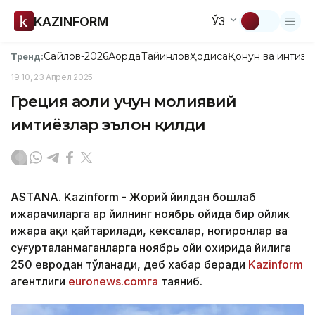
KAZINFORM
ЎЗ
Сайлов-2026
Ақорда
Тайинлов
Ҳодиса
Қонун ва интизо
Тренд:
19:10, 23 Апрел 2025
Греция аҳоли учун молиявий
имтиёзлар эълон қилди
ASTANA. Kazinform - Жорий йилдан бошлаб
ижарачиларга ҳар йилнинг ноябрь ойида бир ойлик
ижара ҳақи қайтарилади, кексалар, ногиронлар ва
суғурталанмаганларга ноябрь ойи охирида йилига
250 евродан тўланади, деб хабар беради
Kazinform
агентлиги
euronews.comга
таяниб.