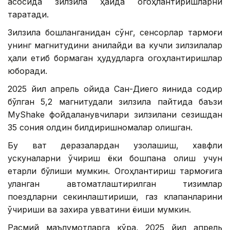
асосида зилзила ҳақида огоҳлантиришларни
тарқатади.
Зилзила бошланганидан сўнг, сенсорлар тармоғи
унинг магнитудини аниқлайди ва кучли зилзилалар
ҳали етиб бормаган ҳудудларга огоҳлантиришлар
юборади.
2025 йил апрель ойида Сан-Диего яқинида содир
бўлган 5,2 магнитудали зилзила пайтида баъзи
MyShake фойдаланувчилари зилзилани сезишдан
35 сония олдин билдиришномалар олишган.
Бу вақт деразалардан узоқлашиш, хавфли
ускуналарни ўчириш ёки бошпана олиш учун
етарли бўлиши мумкин. Огоҳлантириш тармоғига
уланган автоматлаштирилган тизимлар
поездларни секинлаштириши, газ клапанларини
ўчириши ва захира қувватини ёқиши мумкин.
Расмий маълумотларга кўра, 2025 йил апрель