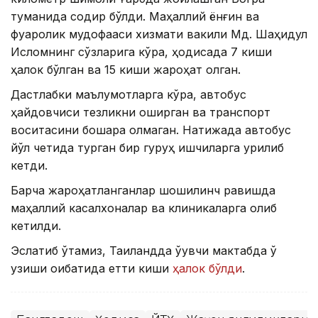
туманида содир бўлди. Маҳаллий ёнғин ва
фуқаролик мудофааси хизмати вакили Мд. Шаҳидул
Исломнинг сўзларига кўра, ҳодисада 7 киши
ҳалок бўлган ва 15 киши жароҳат олган.
Дастлабки маълумотларга кўра, автобус
ҳайдовчиси тезликни оширган ва транспорт
воситасини бошқара олмаган. Натижада автобус
йўл четида турган бир гуруҳ ишчиларга урилиб
кетди.
Барча жароҳатланганлар шошилинч равишда
маҳаллий касалхоналар ва клиникаларга олиб
кетилди.
Эслатиб ўтамиз, Таиландда ўқувчи мактабда ўқ
узиши оқибатида етти киши
ҳалок бўлди
.