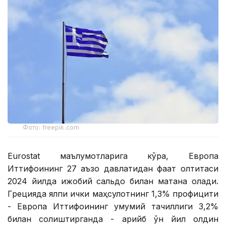
Фото: freepik.com
Eurostat маълумотларига кўра, Европа
Иттифоқининг 27 аъзо давлатидан фақат олтитаси
2024 йилда ижобий сальдо билан мақтана олади.
Грецияда ялпи ички маҳсулотнинг 1,3% профицити
- Европа Иттифоқининг умумий тақчиллиги 3,2%
билан солиштирганда - қарийб ўн йил олдин