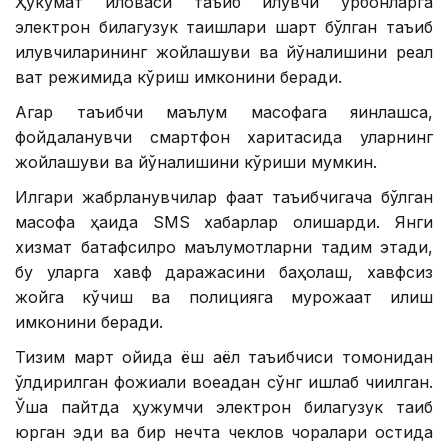
Ҳукумат иловаси таъқиб қилувчи қурбонларга
электрон билагузук тақишлари шарт бўлган таъқиб
қилувчиларининг жойлашуви ва йўналишини реал
вақт режимида кўриш имконини беради.
Агар таъқибчи маълум масофага яқинлашса,
фойдаланувчи смартфон харитасида уларнинг
жойлашуви ва йўналишини кўриши мумкин.
Илгари жабрланувчилар фақат таъқибчигача бўлган
масофа ҳақида SМS хабарлар олишарди. Янги
хизмат батафсилроқ маълумотларни тақдим этади,
бу уларга хавф даражасини баҳолаш, хавфсиз
жойга кўчиш ва полицияга мурожаат қилиш
имконини беради.
Тизим март ойида ёш аёл таъқибчиси томонидан
ўлдирилган фожиали воқеадан сўнг ишлаб чиқилган.
Ўша пайтда ҳужумчи электрон билагузук тақиб
юрган эди ва бир нечта чеклов чоралари остида