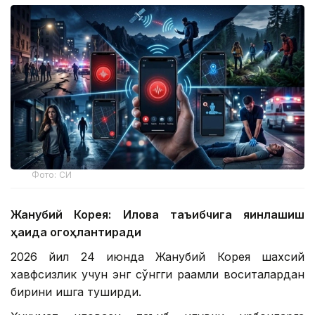
Фото: СИ
Жанубий Корея: Илова таъқибчига яқинлашиш
ҳақида огоҳлантиради
2026 йил 24 июнда Жанубий Корея шахсий
хавфсизлик учун энг сўнгги рақамли воситалардан
бирини ишга туширди.