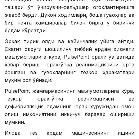
ташқари ўт ўчирувчи-фельдшер огоҳлантиришга
жавоб берди. Дўкон ходимлари, бошқа гувоҳлар ва
бир нечта ҳамширалар билан бирга у биринчи
ёрдам кўрсатди.
Эркак тирик қолди ва кейинчалик уйига қайтди.
Скагит округи шошилинч тиббий ёрдам хизмати
маълумотларига кўра, PulsePoint орқали ўз вақтида
хабар бериш, юрак-ўпка реанимациясини эрта
бошлаш ва гувоҳларнинг тезкор ҳаракатлари
муҳим рол ўйнади.
PulsePoint жамғармасининг маълумотларига кўра,
тезкор юрак-ўпка реанимацияси ва
дефибрилляция одамнинг юрак хуружидан омон
қолиш имкониятини икки-уч баравар ошириши
мумкин.
Илова тез ёрдам машинасининг ишини