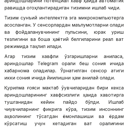
қариндошларини потенциал хавф ҳақида автоматик
равишда огоҳлантирадиган тизимни ишлаб чиқди.
Тизим сунъий интеллектга эга микрокомпьютерга
асосланган. У сенсорлардан маълумотларни олади
ва фойдаланувчининг пульсини, юрак уриш
тезлигини ва бошқа ҳаётий белгиларини реал вақт
режимида таҳлил қилади.
Агар тизим хавфли ўзгаришларни аниқласа,
қариндошлар Тelegram орқали беш сония ичида
хабарнома оладилар. Ўрнатилган сенсор атиги
икки сония ичида йиқилишни ҳам аниқлай олади.
Қурилма ғояси мактаб ўқувчиларидан бири кекса
қариндошларининг хавфсизлиги ҳақида хавотирга
тушганидан кейин пайдо бўлди. Ишлаб
чиқувчиларнинг фикрига кўра, тизим инсоннинг
аҳволининг тўсатдан ёмонлашиши ва ёрдам
кўрсатиш учун кетадиган вақт оралиғини