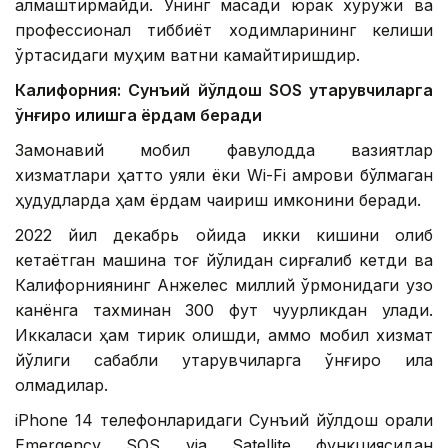
алмаштирмайди. Унинг мақсади юрак хуружи ва
профессионал тиббиёт ходимларининг келиши
ўртасидаги муҳим вақтни камайтиришдир.
Калифорния: Сунъий йўлдош SOS қутқарувчиларга
қўнғироқ қилишга ёрдам беради
Замонавий мобил фавқулодда вазиятлар
хизматлари ҳатто уяли ёки Wi-Fi қамрови бўлмаган
ҳудудларда ҳам ёрдам чақириш имконини беради.
2022 йил декабрь ойида икки кишини олиб
кетаётган машина тоғ йўлидан сирғалиб кетди ва
Калифорниянинг Анжелес миллий ўрмонидаги узоқ
канёнга тахминан 300 фут чуқурликдан қулади.
Иккаласи ҳам тирик қолишди, аммо мобил хизмат
йўқлиги сабабли қутқарувчиларга қўнғироқ қила
олмадилар.
iPhone 14 телефонларидаги Сунъий йўлдош орқали
Emergency SOS via Satellite функциясидан