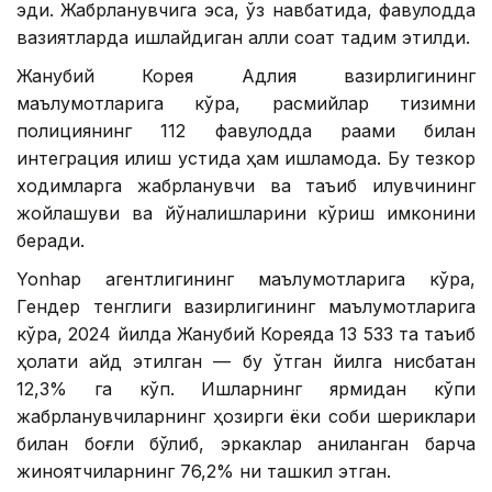
эди. Жабрланувчига эса, ўз навбатида, фавқулодда
вазиятларда ишлайдиган ақлли соат тақдим этилди.
Жанубий Корея Адлия вазирлигининг
маълумотларига кўра, расмийлар тизимни
полициянинг 112 фавқулодда рақами билан
интеграция қилиш устида ҳам ишламоқда. Бу тезкор
ходимларга жабрланувчи ва таъқиб қилувчининг
жойлашуви ва йўналишларини кўриш имконини
беради.
Yonhap агентлигининг маълумотларига кўра,
Гендер тенглиги вазирлигининг маълумотларига
кўра, 2024 йилда Жанубий Кореяда 13 533 та таъқиб
ҳолати қайд этилган — бу ўтган йилга нисбатан
12,3% га кўп. Ишларнинг ярмидан кўпи
жабрланувчиларнинг ҳозирги ёки собиқ шериклари
билан боғлиқ бўлиб, эркаклар аниқланган барча
жиноятчиларнинг 76,2% ни ташкил этган.