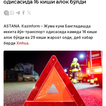
ҳодисасида 16 киши ҳалок бўлди
ASTANА. Кazinform – Жума куни Бангладешда
иккита йўл-транспорт ҳодисасида камида 16 киши
ҳалок бўлди ва 29 киши жароҳат олди, деб хабар
берди
Xinhua
.