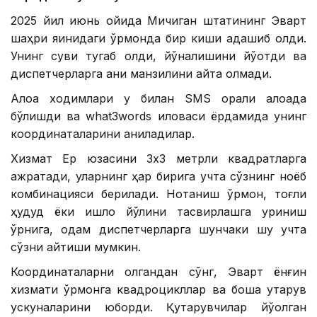
2025 йил июнь ойида Мичиган штатининг Эварт
шаҳри яқинидаги ўрмонда бир киши адашиб қолди.
Унинг суви тугаб қолди, йўналишини йўқотди ва
диспетчерларга аниқ манзилини айта олмади.
Алоқа ходимлари у билан SМS орқали алоқада
бўлишди ва what3words иловаси ёрдамида унинг
координаталарини аниқладилар.
Хизмат Ер юзасини 3х3 метрли квадратларга
ажратади, уларнинг ҳар бирига учта сўзнинг ноёб
комбинацияси берилади. Нотаниш ўрмон, тоғли
ҳудуд ёки қишлоқ йўлини тасвирлашга уриниш
ўрнига, одам диспетчерларга шунчаки шу учта
сўзни айтиши мумкин.
Координаталарни олгандан сўнг, Эварт ёнғин
хизмати ўрмонга квадроцикллар ва бошқа қутқарув
ускуналарини юборди. Қутқарувчилар йўқолган