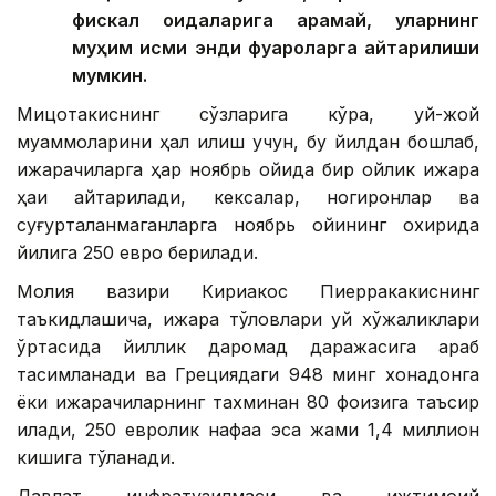
фискал қоидаларига қарамай, уларнинг
муҳим қисми энди фуқароларга қайтарилиши
мумкин.
Мицотакиснинг сўзларига кўра, уй-жой
муаммоларини ҳал қилиш учун, бу йилдан бошлаб,
ижарачиларга ҳар ноябрь ойида бир ойлик ижара
ҳақи қайтарилади, кексалар, ногиронлар ва
суғурталанмаганларга ноябрь ойининг охирида
йилига 250 евро берилади.
Молия вазири Кириакос Пиерракакиснинг
таъкидлашича, ижара тўловлари уй хўжаликлари
ўртасида йиллик даромад даражасига қараб
тақсимланади ва Грециядаги 948 минг хонадонга
ёки ижарачиларнинг тахминан 80 фоизига таъсир
қилади, 250 евролик нафақа эса жами 1,4 миллион
кишига тўланади.