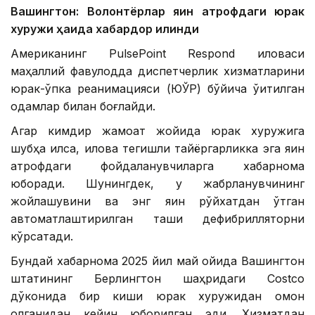
Вашингтон: Волонтёрлар яқин атрофдаги юрак
хуружи ҳақида хабардор қилинди
Американинг PulsePoint Respond иловаси
маҳаллий фавқулодда диспетчерлик хизматларини
юрак-ўпка реанимацияси (ЮЎР) бўйича ўқитилган
одамлар билан боғлайди.
Агар кимдир жамоат жойида юрак хуружига
шубҳа қилса, илова тегишли тайёргарликка эга яқин
атрофдаги фойдаланувчиларга хабарнома
юборади. Шунингдек, у жабрланувчининг
жойлашувини ва энг яқин рўйхатдан ўтган
автоматлаштирилган ташқи дефибрилляторни
кўрсатади.
Бундай хабарнома 2025 йил май ойида Вашингтон
штатининг Берлингтон шаҳридаги Costco
дўконида бир киши юрак хуружидан омон
қолганидан кейин юборилган эди. Хизматдан