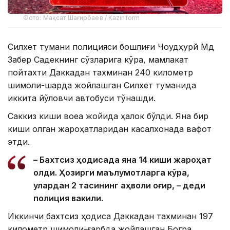
Фото: Мақсат Шағирбаев / Kazinform
Силхет тумани полицияси бошлиғи Чоудҳурй Мд
Забер Садекнинг сўзларига кўра, мамлакат
пойтахти Даккадан тахминан 240 километр
шимоли-шарқда жойлашган Силхет туманида
иккита йўловчи автобуси тўқнашди.
Саккиз киши воқеа жойида ҳалок бўлди. Яна бир
киши олган жароҳатларидан касалхонада вафот
этди.
– Бахтсиз ҳодисада яна 14 киши жароҳат
олди. Ҳозирги маълумотларга кўра,
улардан 2 тасининг аҳволи оғир, – деди
полиция вакили.
Иккинчи бахтсиз ҳодиса Даккадан тахминан 197
километр шимоли-ғарбда жойлашган Богра