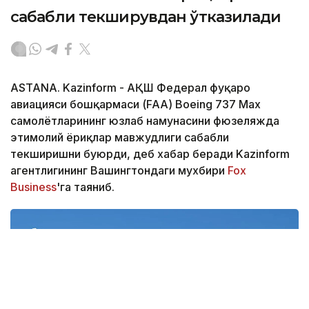
сабабли текширувдан ўтказилади
ASTANA. Kazinform - АҚШ Федерал фуқаро
авиацияси бошқармаси (FAA) Boeing 737 Max
самолётларининг юзлаб намунасини фюзеляжда
эҳтимолий ёриқлар мавжудлиги сабабли
текширишни буюрди, деб хабар беради Kazinform
агентлигининг Вашингтондаги мухбири
Fox
Business
'га таяниб.