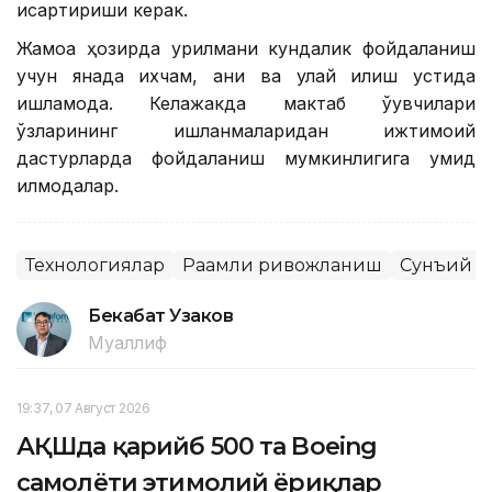
қисқартириши керак.
Жамоа ҳозирда қурилмани кундалик фойдаланиш
учун янада ихчам, аниқ ва қулай қилиш устида
ишламоқда. Келажакда мактаб ўқувчилари
ўзларининг ишланмаларидан ижтимоий
дастурларда фойдаланиш мумкинлигига умид
қилмоқдалар.
Технологиялар
Рақамли ривожланиш
Сунъий и
Бекабат Узаков
Муаллиф
19:37, 07 Август 2026
АҚШда қарийб 500 та Boeing
самолёти эҳтимолий ёриқлар