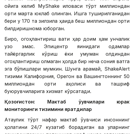
ойига келиб MyShake иловаси тўрт миллиондан
ортиқ марта юклаб олинган. Ишга туширилганидан
бери у 170 та зилзила ҳақида беш миллиондан ортиқ
билдиришнома юборган.
Бироқ, огоҳлантириш вақти ҳар доим ҳам унчалик
узоқ эмас. Эпицентр яқинидаги одамлар
тайёргарлик кўриш ёки умуман олдиндан
огоҳлантириш олмаган ҳолда бир неча сония вақтга
эга бўлишлари мумкин. Шунга қарамай, ShakeAlert
тизими Калифорния, Орегон ва Вашингтоннинг 50
миллиондан ортиқ аҳолиси ва ташриф
буюрувчиларига хизмат кўрсатади.
Қозоғистон: Мактаб ўқувчилари юрак
мониторинги тизимини яратдилар
Ақтаулик тўрт нафар мактаб ўқувчиси инсоннинг
ҳолатини 24/7 кузатиб борадиган ва уларнинг