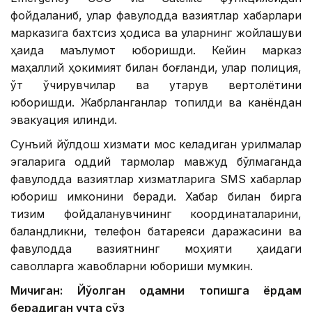
фойдаланиб, улар фавқулодда вазиятлар хабарлари
марказига бахтсиз ҳодиса ва уларнинг жойлашуви
ҳақида маълумот юборишди. Кейин марказ
маҳаллий ҳокимият билан боғланди, улар полиция,
ўт ўчирувчилар ва қутқарув вертолётини
юборишди. Жабрланганлар топилди ва канёндан
эвакуация қилинди.
Сунъий йўлдош хизмати мос келадиган қурилмалар
эгаларига оддий тармоқлар мавжуд бўлмаганда
фавқулодда вазиятлар хизматларига SМS хабарлар
юбориш имконини беради. Хабар билан бирга
тизим фойдаланувчининг координаталарини,
баландликни, телефон батареяси даражасини ва
фавқулодда вазиятнинг моҳияти ҳақидаги
саволларга жавобларни юбориши мумкин.
Мичиган: Йўқолган одамни топишга ёрдам
берадиган учта сўз