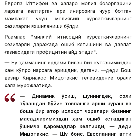
Европа Иттифоқи ва халқаро молия бозорларини
ларзага келтирган қарз инқирозига чуқур ботган
мамлакат учун молиявий кўрсаткичларнинг
сезиларли яхшиланиши бўлди.
Рақамлар "миллий иқтисодий кўрсаткичларнинг
сезиларли даражада ошиб кетишини ва давлат
ғазнасидаги профицитни қайд этади".
— Бу ҳамманинг ёрдами билан биз кутганимиздан
ҳам кўпроқ нарсага эришдик, дегани, —деди Бош
вазир Кириакос Мицотакис телевидение орқали
халққа мурожаатида.
— Динамик ўсиш, шунингдек, солиқ
тўлашдан бўйин товлашга қарши кураш ва
бошқа бир қатор ислоҳот чоралари бизнинг
мақсадларимиздан ҳам ошиб кетадиган
қўшимча даромадлар келтирди, — деди
Мицотакис. — Шу боис, Европанинг қаттиқ