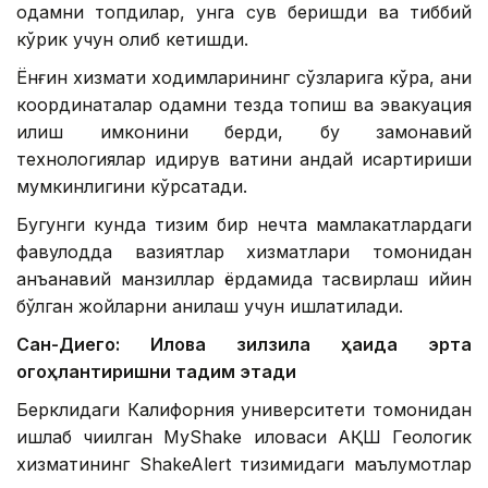
одамни топдилар, унга сув беришди ва тиббий
кўрик учун олиб кетишди.
Ёнғин хизмати ходимларининг сўзларига кўра, аниқ
координаталар одамни тезда топиш ва эвакуация
қилиш имконини берди, бу замонавий
технологиялар қидирув вақтини қандай қисқартириши
мумкинлигини кўрсатади.
Бугунги кунда тизим бир нечта мамлакатлардаги
фавқулодда вазиятлар хизматлари томонидан
анъанавий манзиллар ёрдамида тасвирлаш қийин
бўлган жойларни аниқлаш учун ишлатилади.
Сан-Диего: Илова зилзила ҳақида эрта
огоҳлантиришни тақдим этади
Берклидаги Калифорния университети томонидан
ишлаб чиқилган MyShake иловаси АҚШ Геологик
хизматининг ShakeAlert тизимидаги маълумотлар