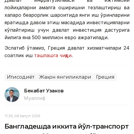
Давлат инфратузилмаси ва ижтимоий
лойиҳаларни амалга оширишни тезлаштириш ва
халқаро беқарорлик шароитида янги иш ўринларини
яратишда давом этиш мақсадида инвестицияларни
кўпайтириш учун давлат инвестиция дастурига
йилига яна 500 миллион евро ажратилади.
Эслатиб ўтамиз, Греция давлат хизматчилари 24
соатлик иш
ташлашга чиқди
.
Иқтисодиёт
Жаҳон янгиликлари
Греция
Бекабат Узаков
Муаллиф
11:36, 08 Август 2026
Бангладешда иккита йўл-транспорт