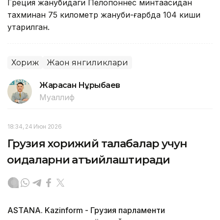
Греция жанубидаги Пелопоннес минтақасидан
тахминан 75 километр жануби-ғарбда 104 киши
қутқарилган.
Хориж
Жаҳон янгиликлари
Жарасқан Нұрыбаев
Муаллиф
18:34, 24 Июн 2026
Грузия хорижий талабалар учун
қоидаларни қатъийлаштиради
ASTANA. Kazinform - Грузия парламенти