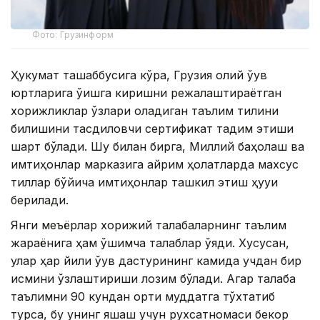
Фото: Грузинформ
Ҳукумат ташаббусига кўра, Грузия олий ўқув
юртларига ўқишга киришни режалаштираётган
хорижликлар ўзлари оладиган таълим тилини
билишини тасдиқловчи сертификат тақдим этиши
шарт бўлади. Шу билан бирга, Миллий баҳолаш ва
имтиҳонлар марказига айрим ҳолатларда махсус
тиллар бўйича имтиҳонлар ташкил этиш ҳуқуқи
берилади.
Янги меъёрлар хорижий талабаларнинг таълим
жараёнига ҳам қўшимча талаблар қўяди. Хусусан,
улар ҳар йили ўқув дастурининг камида учдан бир
қисмини ўзлаштириши лозим бўлади. Агар талаба
таълимни 90 кундан ортиқ муддатга тўхтатиб
турса, бу унинг яшаш учун рухсатномаси бекор