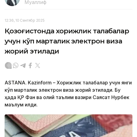
Муаллиф
12:36, 10 Сентябр 2025
Қозоғистонда хорижлик талабалар
учун кўп марталик электрон виза
жорий этилади
ASTANA. Kazinform – Хорижлик талабалар учун янги
кўп марталик электрон виза жорий этилади. Бу
ҳақда ҚР Фан ва олий таълим вазири Саясат Нурбек
маълум қилди.