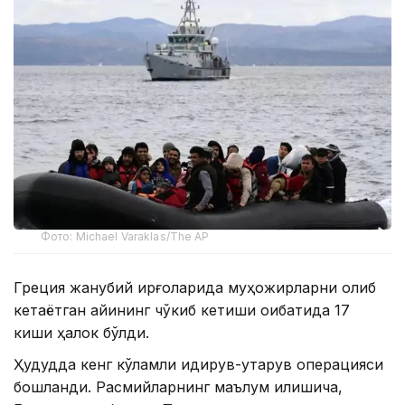
Фото: Michael Varaklas/The AP
Греция жанубий қирғоқларида муҳожирларни олиб
кетаётган қайиқнинг чўкиб кетиши оқибатида 17
киши ҳалок бўлди.
Ҳудудда кенг кўламли қидирув-қутқарув операцияси
бошланди. Расмийларнинг маълум қилишича,