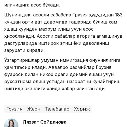
қилинишига асос бўлади.
Шунингдек, асосли сабабсиз Грузия ҳудудидан 183
кундан ортиқ вақт давомида ташқарида бўлиш ҳам
яшаш ҳуқуқидан маҳрум қилиш учун асос
ҳисобланади. Асосли сабаблар қаторига алмашинув
дастурларида иштирок этиш ёки даволаниш
зарурати киради.
Ўзгартиришлар умуман иммиграция қонунчилигига
ҳам таъсир қилади. Аввалроқ расмийлар Грузия
фуқароси билан никоҳ орқали доимий яшаш учун
рухсатнома олиш устидан назоратни кучайтириш
ниятида эканлиги ҳақида хабар қилинган эди.
Грузия
Жаҳон
Талабалар
Хориж
Ляззат Сейданова