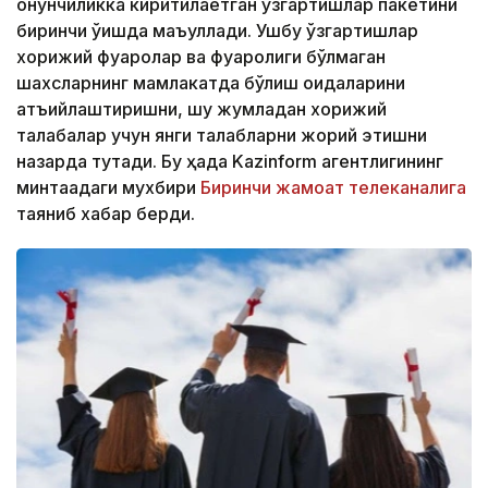
қонунчиликка киритилаётган ўзгартишлар пакетини
биринчи ўқишда маъқуллади. Ушбу ўзгартишлар
хорижий фуқаролар ва фуқаролиги бўлмаган
шахсларнинг мамлакатда бўлиш қоидаларини
қатъийлаштиришни, шу жумладан хорижий
талабалар учун янги талабларни жорий этишни
назарда тутади. Бу ҳақда Kazinform агентлигининг
минтақадаги мухбири
Биринчи жамоат телеканалига
таяниб хабар берди.