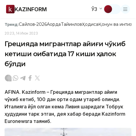
KAZINFORM
ЎЗ
Сайлов-2026
Ақорда
Тайинлов
Ҳодиса
Қонун ва интизо
Тренд:
20:23, 14 Июн 2023
Грецияда мигрантлар қайиғи чўкиб
кетиши оқибатида 17 киши ҳалок
бўлди
АFINА. Kazinform – Грецияда мигрантлар қайиғи
чўкиб кетиб, 100 дан ортиқ одам қутқариб олинди.
Италияга йўл олган кема Ливия шарқидаги Тобрук
ҳудудини тарк этган, дея хабар беради Kazinform
Еuronewsга таяниб.