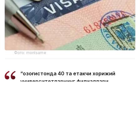
Фото: montsame
“Қозоғистонда 40 та етакчи хорижий
университетларнинг филиаллари
очилмоқда. Бугунги кунда
мамлакатимизда 31 минг 500 нафар
хорижлик талаба таҳсил олмоқда – бу
тарихий рекорддир. 2029 йилга бориб бу
сонни 150 мингга етказиш мақсад
қилинган. Бунинг учун хорижлик
талабалар, шунингдек, олимлар,