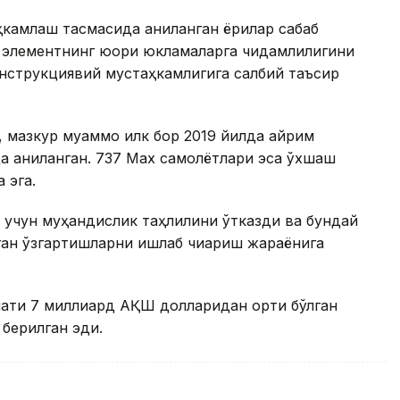
ҳкамлаш тасмасида аниқланган ёриқлар сабаб
в элементнинг юқори юкламаларга чидамлилигини
нструкциявий мустаҳкамлигига салбий таъсир
 мазкур муаммо илк бор 2019 йилда айрим
да аниқланган. 737 Max самолётлари эса ўхшаш
 эга.
ш учун муҳандислик таҳлилини ўтказди ва бундай
ган ўзгартишларни ишлаб чиқариш жараёнига
мати 7 миллиард АҚШ долларидан ортиқ бўлган
 берилган эди.