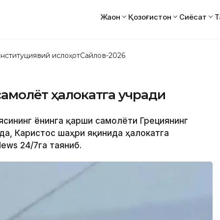
Жаҳон
Қозоғистон
Сиёсат
Т
нституциявий ислоҳот
Сайлов-2026
самолёт ҳалокатга учради
иясининг ёнғинга қарши самолёти Грециянинг
да, Каристос шаҳри яқинида ҳалокатга
ews 24/7га таяниб.