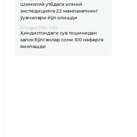
Шимолий қутбдаги илмий
экспедицияга 22 мамлакатнинг
ўқувчилари йўл олишди
07 avgust 2026, 11:40
Ҳиндистондаги сув тошқинидан
ҳалок бўлганлар сони 100 нафарга
яқинлашди