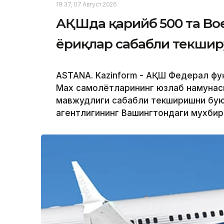
19:37, 07 Август 2026
АҚШда қарийб 500 та Bo
ёриқлар сабабли текшир
ASTANA. Kazinform - АҚШ Федерал фу
Max самолётларининг юзлаб намунас
мавжудлиги сабабли текширишни буюр
агентлигининг Вашингтондаги мухби