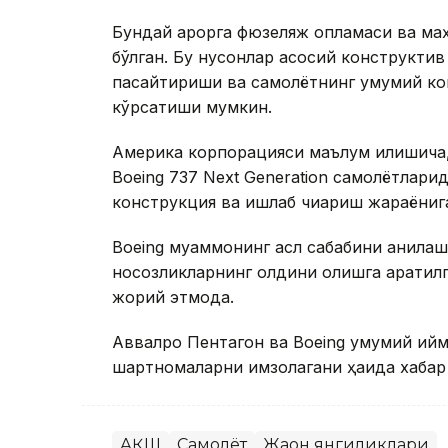
Бундай қарорга фюзеляж қопламаси ва ма
бўлган. Бу нуқсонлар асосий конструкти
пасайтириши ва самолётнинг умумий ко
кўрсатиши мумкин.
Америка корпорацияси маълум қилишича,
Boeing 737 Next Generation самолётлари
конструкция ва ишлаб чиқариш жараёнига
Boeing муаммонинг асл сабабини аниқла
носозликларнинг олдини олишга қаратил
жорий этмоқда.
Аввалроқ Пентагон ва Boeing умумий қий
шартномаларни имзолагани ҳақида хабар
АҚШ
Самолёт
Жаҳон янгиликлари