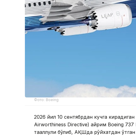
Фото: Boeing
2026 йил 10 сентябрдан кучга кирадиган
Airworthiness Directive) айрим Boeing 73
тааллуқли бўлиб, АҚШда рўйхатдан ўтган