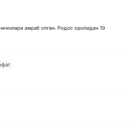
нғинлари қамраб олган. Родос оролидан 19
офат