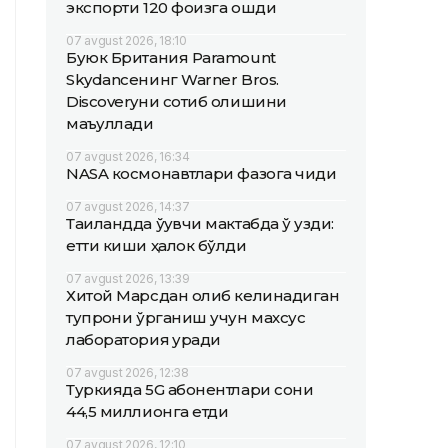
экспорти 120 фоизга ошди
07 avgust 2026, 18:10
Буюк Британия Paramount
Skydanceнинг Warner Bros.
Discoveryни сотиб олишини
маъқуллади
07 avgust 2026, 16:34
NASA космонавтлари фазога чиқди
07 avgust 2026, 14:37
Таиландда ўқувчи мактабда ўқ узди:
етти киши ҳалок бўлди
07 avgust 2026, 13:39
Хитой Марсдан олиб келинадиган
тупроқни ўрганиш учун махсус
лаборатория қуради
07 avgust 2026, 12:38
Туркияда 5G абонентлари сони
44,5 миллионга етди
07 avgust 2026, 12:10