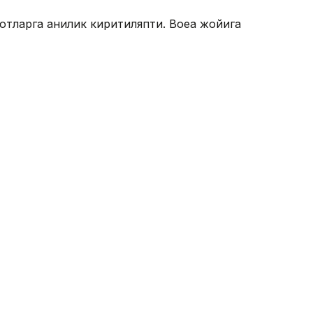
отларга аниқлик киритиляпти. Воқеа жойига