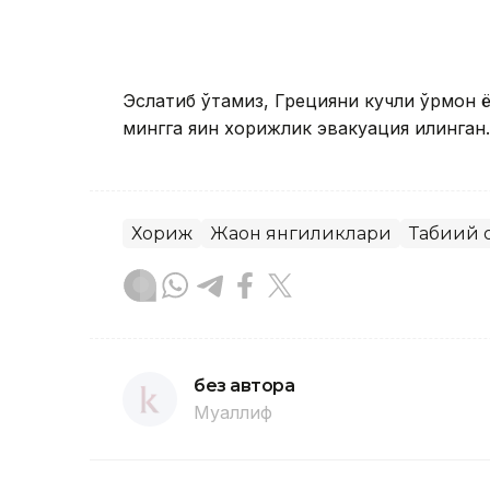
Эслатиб ўтамиз, Грецияни кучли ўрмон ё
мингга яқин хорижлик эвакуация қилинган.
Хориж
Жаҳон янгиликлари
Табиий 
без автора
Муаллиф