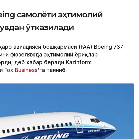
eing самолёти эҳтимолий
увдан ўтказилади
қаро авиацияси бошқармаси (FAA) Boeing 737
ини фюзеляжда эҳтимолий ёриқлар
ди, деб хабар беради Kazinform
ри
Fox Business
'га таяниб.