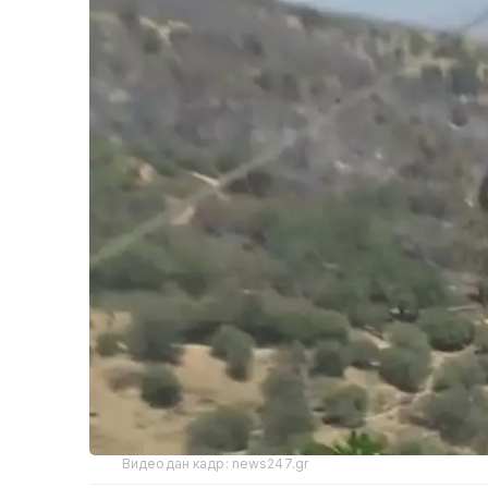
Видеодан кадр: news247.gr