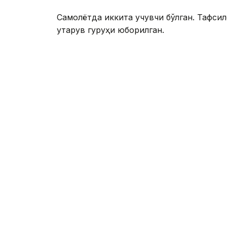
Самолётда иккита учувчи бўлган. Тафсил
қутқарув гуруҳи юборилган.