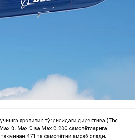
 учишга яроқлилик тўғрисидаги директива (The
7 Max 8, Max 9 ва Max 8-200 самолётларига
 тахминан 471 та самолётни қамраб олади.