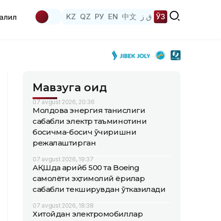
KZ
QZ
РУ
EN
中文
ق ز
ЎЗ
аҳлил
Мавзуга оид
07 avgust 2026, 20:36
Молдова энергия танқислиги
сабабли электр таъминотини
босқичма-босқич ўчиришни
режалаштирган
07 avgust 2026, 19:37
АҚШда қарийб 500 та Boeing
самолёти эҳтимолий ёриқлар
сабабли текширувдан ўтказилади
07 avgust 2026, 18:38
Хитойдан электромобиллар