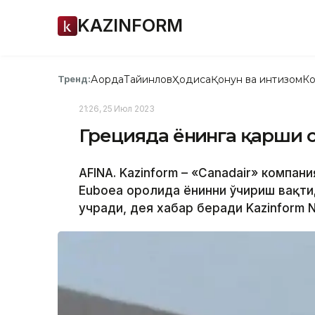
KAZINFORM
Ақорда
Тайинлов
Ҳодиса
Қонун ва интизом
Ко
Тренд:
21:26, 25 Июл 2023
Грецияда ёнғинга қарши 
АFINА. Kazinform – «Canadair» компан
Euboea оролида ёнғинни ўчириш вақти
учради, дея хабар беради Kazinform N