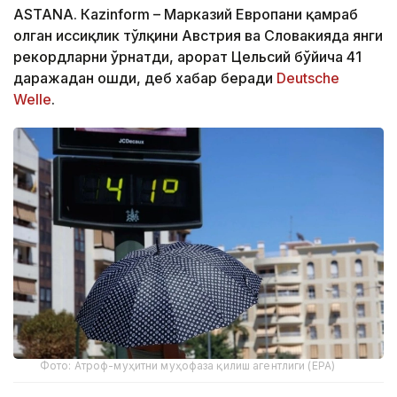
ASTANА. Кazinform – Марказий Европани қамраб
олган иссиқлик тўлқини Австрия ва Словакияда янги
рекордларни ўрнатди, ҳарорат Цельсий бўйича 41
даражадан ошди, деб хабар беради
Deutsche
Welle
.
Фото: Атроф-муҳитни муҳофаза қилиш агентлиги (EPA)