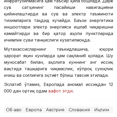
инфратузилмасига ҳам таъсир қила бошлади. Дарё
сув сатҳининг пасайиши навигацияни
қийинлаштирди ва сув ва электр таъминоти
тизимларига таҳдид кучайди. Баъзи энергетика
иншоотлари электр энергияси ишлаб чиқаришни
камайтирди ва бир қатор аҳоли пунктларида
ичимлик суви танқислиги кузатилмоқда.
Мутахассисларнинг таъкидлашича, юқори
ҳарорат яқин кунларда ҳам сақланиб қолади. Шу
муносабат билан, аҳолига куннинг энг иссиқ
вақтида ташқарига чиқмаслик, кўпроқ суюқлик
ичиш ва соғлиғига эҳтиёт бўлиш тавсия этилади.
Эслатиб ўтамиз, Европада аномал иссиқдан 12
000 дан ортиқ одам
вафот этди
.
Об-ҳаво
Европа
Австрия
Словакия
Иқлим
Ж