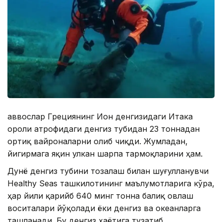
Ғаввослар Грециянинг Ион денгизидаги Итака
ороли атрофидаги денгиз тубидан 23 тоннадан
ортиқ вайроналарни олиб чиқди. Жумладан,
йигирмага яқин улкан шарпа тармоқларини ҳам.
Дунё денгиз тубини тозалаш билан шуғулланувчи
Healthy Seas ташкилотининг маълумотларига кўра,
ҳар йили қарийб 640 минг тонна балиқ овлаш
воситалари йўқолади ёки денгиз ва океанларга
ташланади. Бу денгиз ҳаётига тузатиб