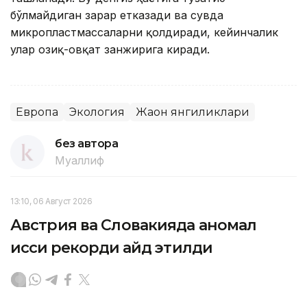
бўлмайдиган зарар етказади ва сувда
микропластмассаларни қолдиради, кейинчалик
улар озиқ-овқат занжирига киради.
Европа
Экология
Жаҳон янгиликлари
без автора
Муаллиф
13:10, 06 Август 2026
Австрия ва Словакияда аномал
иссиқ рекорди қайд этилди