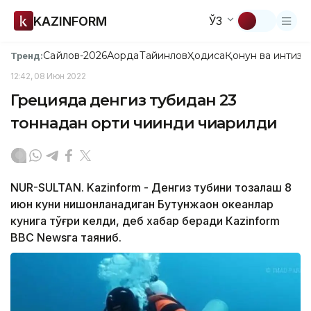
KAZINFORM
ЎЗ
Сайлов-2026
Ақорда
Тайинлов
Ҳодиса
Қонун ва интизо
Тренд:
12:42, 08 Июн 2022
Грецияда денгиз тубидан 23
тоннадан ортиқ чиқинди чиқарилди
NUR-SULTAN. Kazinform - Денгиз тубини тозалаш 8
июн куни нишонланадиган Бутунжаҳон океанлар
кунига тўғри келди, деб хабар беради Кazinform
BBC Newsга таяниб.