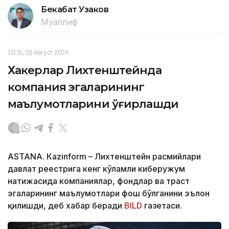
Бекабат Узаков
Муаллиф
20:15, 05 Август 2026
Хакерлар Лихтенштейнда
компания эгаларининг
маълумотларини ўғирлашди
ASTANА. Кazinform – Лихтенштейн расмийлари
давлат реестрига кенг кўламли киберҳужум
натижасида компаниялар, фондлар ва траст
эгаларининг маълумотлари фош бўлганини эълон
қилишди, деб хабар беради
BILD
газетаси.