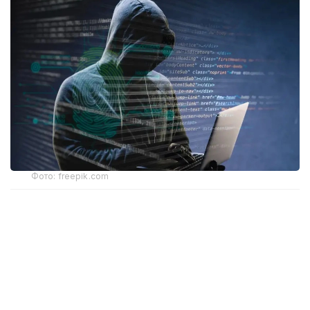
Фото: freepik.com
Ҳодиса тахминан 31 минг юридик шахсга таъсир
кўрсатди. Мутахассислар фирибгарлик ва
товламачилик хавфи ортиши ҳақида
огоҳлантирмоқда.
Лихтенштейн — Швейцария ва Австрия ўртасида
жойлашган, аҳолиси тахминан 41 минг киши