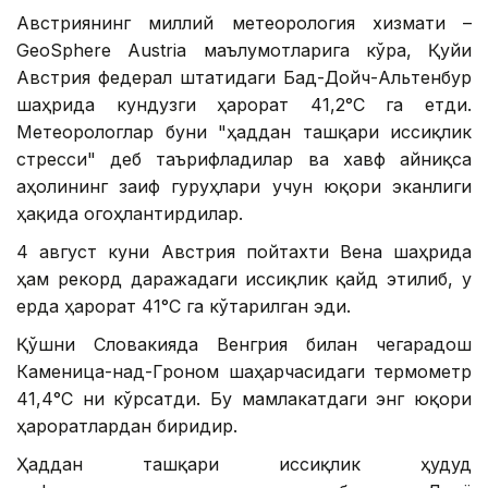
Австриянинг миллий метеорология хизмати –
GeoSphere Austria маълумотларига кўра, Қуйи
Австрия федерал штатидаги Бад-Дойч-Альтенбур
шаҳрида кундузги ҳарорат 41,2°С га етди.
Метеорологлар буни "ҳаддан ташқари иссиқлик
стресси" деб таърифладилар ва хавф айниқса
аҳолининг заиф гуруҳлари учун юқори эканлиги
ҳақида огоҳлантирдилар.
4 август куни Австрия пойтахти Вена шаҳрида
ҳам рекорд даражадаги иссиқлик қайд этилиб, у
ерда ҳарорат 41°С га кўтарилган эди.
Қўшни Словакияда Венгрия билан чегарадош
Каменица-над-Гроном шаҳарчасидаги термометр
41,4°С ни кўрсатди. Бу мамлакатдаги энг юқори
ҳароратлардан биридир.
Ҳаддан ташқари иссиқлик ҳудуд