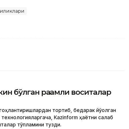
гиликлари
кин бўлган рақамли воситалар
огоҳлантиришлардан тортиб, бедарак йўқолган
ехнологияларгача, Кazinform ҳаётни сақлаб
италар тўпламини тузди.