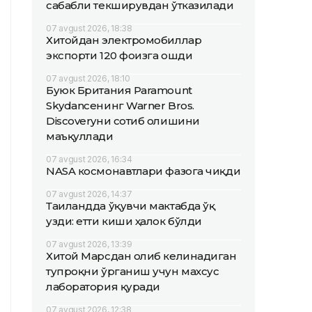
сабабли текширувдан ўтказилади
07 avgust 2026, 18:38
Хитойдан электромобиллар
экспорти 120 фоизга ошди
07 avgust 2026, 18:10
Буюк Британия Paramount
Skydanceнинг Warner Bros.
Discoveryни сотиб олишини
маъқуллади
07 avgust 2026, 16:34
NASA космонавтлари фазога чиқди
07 avgust 2026, 14:37
Таиландда ўқувчи мактабда ўқ
узди: етти киши ҳалок бўлди
07 avgust 2026, 13:39
Хитой Марсдан олиб келинадиган
тупроқни ўрганиш учун махсус
лаборатория қуради
07 avgust 2026, 12:38