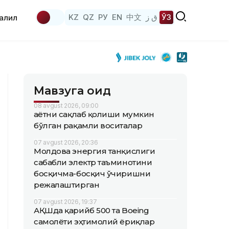
KZ
QZ
РУ
EN
中文
ق ز
ЎЗ
аҳлил
Мавзуга оид
08 avgust 2026, 09:00
Ҳаётни сақлаб қолиши мумкин
бўлган рақамли воситалар
07 avgust 2026, 20:36
Молдова энергия танқислиги
сабабли электр таъминотини
босқичма-босқич ўчиришни
режалаштирган
07 avgust 2026, 19:37
АҚШда қарийб 500 та Boeing
самолёти эҳтимолий ёриқлар