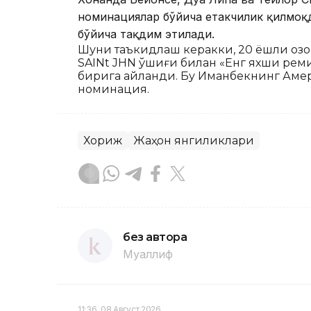
номинациялар бўйича етакчилик қилмоқ
бўйича тақдим этилади.
Шуни таъкидлаш керакки, 20 ёшли қозо
SAINt JHN қўшиғи билан «Енг яхши р
бирига айланди. Бу Иманбекнинг Аме
номинация.
Хориж
Жаҳон янгиликлари
без автора
Муаллиф
11:36, 08 Август 2026