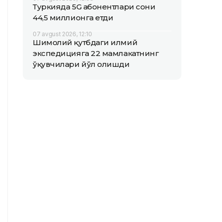
Туркияда 5G абонентлари сони
44,5 миллионга етди
07 avgust 2026, 12:10
Шимолий қутбдаги илмий
экспедицияга 22 мамлакатнинг
ўқувчилари йўл олишди