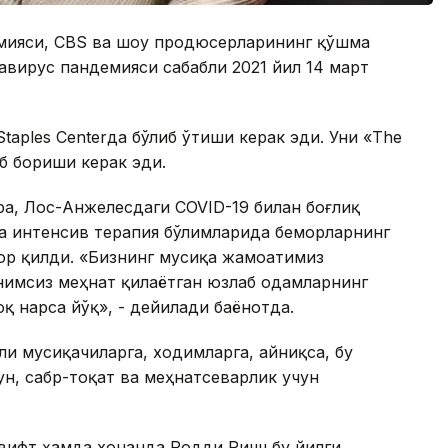
емияси, CBS ва шоу продюсерларининг қўшма
вирус пандемияси сабабли 2021 йил 14 март
taples Centerда бўлиб ўтиши керак эди. Уни «The
б бориши керак эди.
а, Лос-Анжелесдаги COVID-19 билан боғлиқ
а интенсив терапия бўлимларида беморларнинг
ор қилди. «Бизнинг мусиқа жамоатимиз
нимсиз меҳнат қилаётган юзлаб одамларнинг
қ нарса йўқ», - дейилади баёнотда.
и мусиқачиларга, ходимларга, айниқса, бу
ун, сабр-тоқат ва меҳнатсеварлик учун
вифт ҳамда хонанда Родди Ричч бу йилги