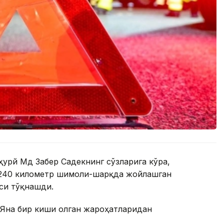
урй Мд Забер Садекнинг сўзларига кўра,
 240 километр шимоли-шарқда жойлашган
си тўқнашди.
 Яна бир киши олган жароҳатларидан