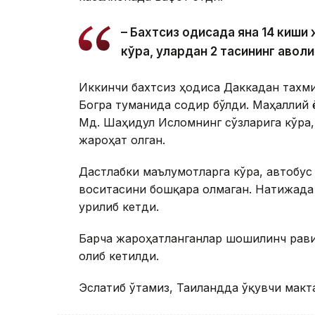
– Бахтсиз ҳодисада яна 14 киш
кўра, улардан 2 тасининг аҳволи
Иккинчи бахтсиз ҳодиса Даккадан тахм
Богра туманида содир бўлди. Маҳаллий 
Мд. Шаҳидул Исломнинг сўзларига кўра,
жароҳат олган.
Дастлабки маълумотларга кўра, автобус
воситасини бошқара олмаган. Натижада 
урилиб кетди.
Барча жароҳатланганлар шошилинч рави
олиб кетилди.
Эслатиб ўтамиз, Таиландда ўқувчи макт