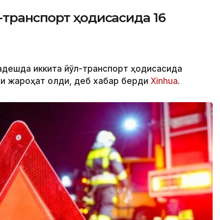
-транспорт ҳодисасида 16
ладешда иккита йўл-транспорт ҳодисасида
ши жароҳат олди, деб хабар берди
Xinhua
.