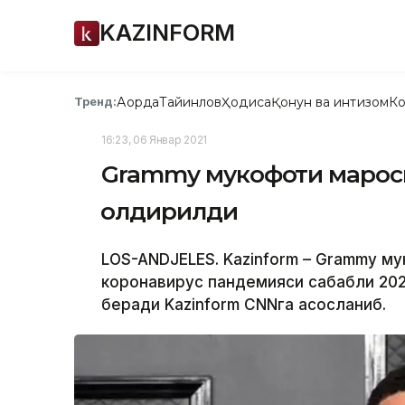
KAZINFORM
Ақорда
Тайинлов
Ҳодиса
Қонун ва интизом
Ко
Тренд:
16:23, 06 Январ 2021
Grammy мукофоти марос
қолдирилди
LOS-ANDJELES. Kazinform – Grammy 
коронавирус пандемияси сабабли 2021
беради Kazinform CNNга асосланиб.