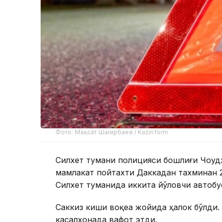
Фото: Мақсат Шағирбаев / Kazinform
Силхет тумани полицияси бошлиғи Чоудҳ
мамлакат пойтахти Даккадан тахминан
Силхет туманида иккита йўловчи автобу
Саккиз киши воқеа жойида ҳалок бўлди.
касалхонада вафот этди.