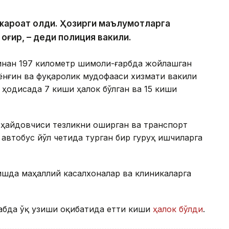
и жароҳат олди. Ҳозирги маълумотларга
 оғир, – деди полиция вакили.
инан 197 километр шимоли-ғарбда жойлашган
ёнғин ва фуқаролик мудофааси хизмати вакили
 ҳодисада 7 киши ҳалок бўлган ва 15 киши
 ҳайдовчиси тезликни оширган ва транспорт
автобус йўл четида турган бир гуруҳ ишчиларга
шда маҳаллий касалхоналар ва клиникаларга
абда ўқ узиши оқибатида етти киши
ҳалок бўлди
.