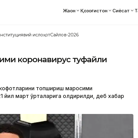
Жаҳон
Қозоғистон
Сиёсат
Т
нституциявий ислоҳот
Сайлов-2026
ими коронавирус туфайли
мукофотларини топшириш маросими
 йил март ўрталарига қолдирилди, деб хабар