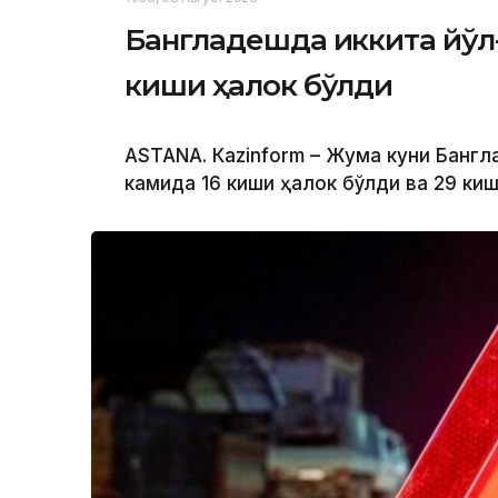
Бангладешда иккита йўл
киши ҳалок бўлди
ASTANА. Кazinform – Жума куни Банг
камида 16 киши ҳалок бўлди ва 29 ки