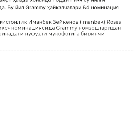
да. Бу йил Grammy ҳайкалчалари 84 номинация
ғистонлик Иманбек Зейкенов (Imanbek) Roses
емикс» номинациясида Grammy номзодларидан
рикадаги нуфузли мукофотига биринчи