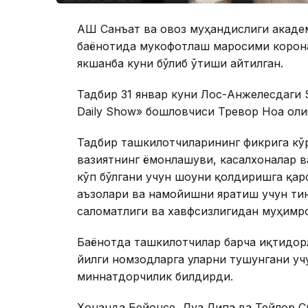
АҚШ Санъат ва овоз муҳандислиги акад
баёнотида мукофотлаш маросими корона
якшанба куни бўлиб ўтиши айтилган.
Тадбир 31 январ куни Лос-Анжелесдаги S
Daily Show» бошловчиси Тревор Ноа оли
Тадбир ташкилотчиларининг фикрига кўр
вазиятнинг ёмонлашуви, касалхоналар в
кўп бўлгани учун шоуни қолдиришга қар
аъзолари ва намойишни яратиш учун ти
саломатлиги ва хавфсизлигидан муҳимро
Баёнотда ташкилотчилар барча иқтидорл
йилги номзодларга уларни тушунгани уч
миннатдорчилик билдирди.
Хонанда Бейонсе, Дуа Липа ва Тейлор С