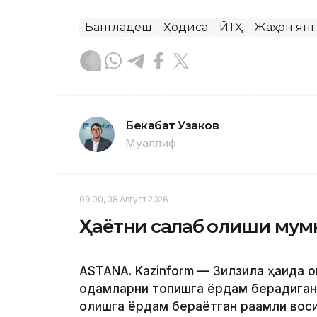
Бангладеш
Ҳодиса
ЙТҲ
Жаҳон ян
Бекабат Узаков
Муаллиф
09:00, 08 Август 2026
Ҳаётни сақлаб қолиши мум
ASTANA. Kazinform — Зилзила ҳақида 
одамларни топишга ёрдам берадиган т
қолишга ёрдам бераётган рақамли вос