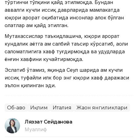
тўртинчи тўлқини қайд этилмоқда. Бундан
аввалги кучли иссиқ даврларида мамлакатда
юқори ҳарорат оқибатида инсонлар ҳалок бўлган
ҳолатлар ҳам қайд этилган.
Мутахассислар таъкидлашича, юқори ҳарорат
кундалик ҳаётга ҳам салбий таъсир кўрсатиб, аҳоли
саломатлигига хавф туғдирмоқда ва ҳудудларда
ёнғин хавфини кучайтирмоқда.
Эслатиб ўтамиз, яқинда Сеул шаҳрида ҳам кучли
иссиқ туфайли илк бор энг юқори хавф даражаси
эълон қилинган эди.
Об-ҳаво
Иқлим
Италия
Жаҳон янгиликлари
Ляззат Сейданова
Муаллиф