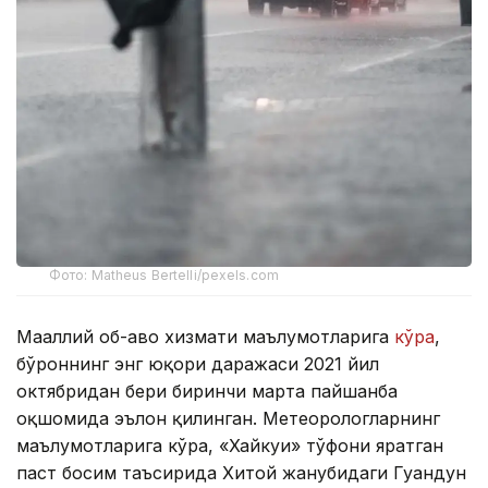
Фото: Matheus Bertelli/pexels.com
Маҳаллий об-ҳаво хизмати маълумотларига
кўра
,
бўроннинг энг юқори даражаси 2021 йил
октябридан бери биринчи марта пайшанба
оқшомида эълон қилинган. Метеорологларнинг
маълумотларига кўра, «Хайкуи» тўфони яратган
паст босим таъсирида Хитой жанубидаги Гуандун