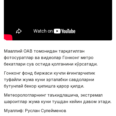
Маҳаллий ОАВ томонидан тарқатилган
фотосуратлар ва видеолар Гонконг метро
бекатлари сув остида қолганини кўрсатади.
Гонконг фонд биржаси кучли ёғингарчилик
туфайли жума куни эрталабки савдоларни
бутунлай бекор қилишга қарор қилди.
Метеорологларнинг таъкидлашича, экстремал
шароитлар жума куни тушдан кейин давом этади.
Муаллиф: Руслан Сулейменов