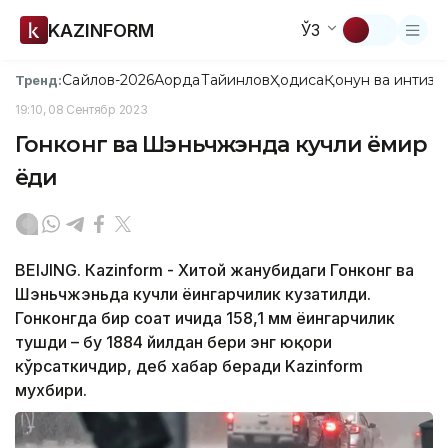
KAZINFORM
ЎЗ
Сайлов-2026
Ақорда
Тайинлов
Ҳодиса
Қонун ва интизо
Тренд:
19:10, 08 Сентябр 2023
Гонконг ва Шэньчжэнда кучли ёмғир
ёғди
BEIJING. Кazinform - Хитой жанубидаги Гонконг ва
Шэньчжэньда кучли ёғингарчилик кузатилди.
Гонконгда бир соат ичида 158,1 мм ёғингарчилик
тушди – бу 1884 йилдан бери энг юқори
кўрсаткичдир, деб хабар беради Kazinform
мухбири.