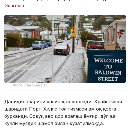
Guardian.
Фото: The Guardian
Данидин шаҳрини қалин қор қоплади, Крайстчерч
шаҳридаги Порт-Ҳиллс тоғ тизмаси ҳам оқ қорга
бурканди. Совуқ ҳаво қор аралаш ёмғир, дўл ва
кучли муздек шамол билан кузатилмоқда.