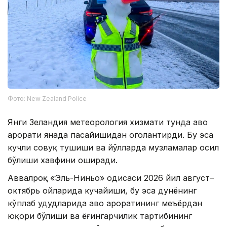
Фото: New Zealand Police
Янги Зеландия метеорология хизмати тунда ҳаво
ҳарорати янада пасайишидан огоҳлантирди. Бу эса
кучли совуқ тушиши ва йўлларда музламалар ҳосил
бўлиши хавфини оширади.
Аввалроқ «Эль-Ниньо» ҳодисаси 2026 йил август–
октябрь ойларида кучайиши, бу эса дунёнинг
кўплаб ҳудудларида ҳаво ҳароратининг меъёрдан
юқори бўлиши ва ёғингарчилик тартибининг