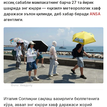
иссиқ сабабли мамлакатнинг барча 27 та йирик
шаҳрида энг юқори — «қизил» метеорологик хавф
даражаси эълон қилинди, деб хабар беради
ANSA
агентлиги.
Фото: Анадолу
Италия Соғлиқни сақлаш вазирлиги бюллетенига
кўра, аввал энг юқори хавф даражаси жорий