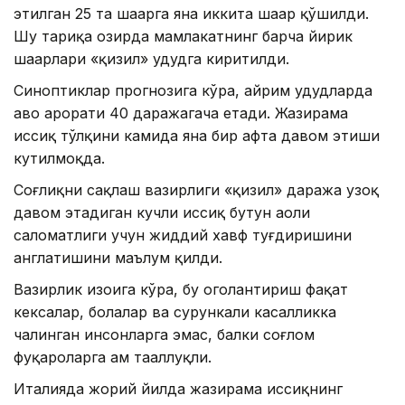
этилган 25 та шаҳарга яна иккита шаҳар қўшилди.
Шу тариқа ҳозирда мамлакатнинг барча йирик
шаҳарлари «қизил» ҳудудга киритилди.
Синоптиклар прогнозига кўра, айрим ҳудудларда
ҳаво ҳарорати 40 даражагача етади. Жазирама
иссиқ тўлқини камида яна бир ҳафта давом этиши
кутилмоқда.
Соғлиқни сақлаш вазирлиги «қизил» даража узоқ
давом этадиган кучли иссиқ бутун аҳоли
саломатлиги учун жиддий хавф туғдиришини
англатишини маълум қилди.
Вазирлик изоҳига кўра, бу огоҳлантириш фақат
кексалар, болалар ва сурункали касалликка
чалинган инсонларга эмас, балки соғлом
фуқароларга ҳам тааллуқли.
Италияда жорий йилда жазирама иссиқнинг