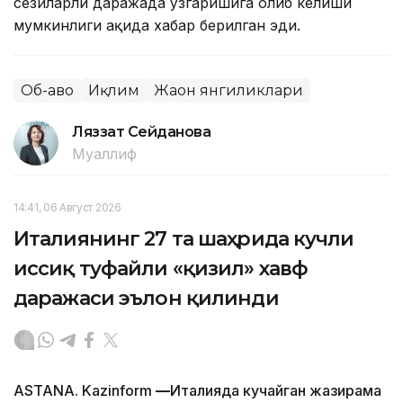
сезиларли даражада ўзгаришига олиб келиши
мумкинлиги ҳақида хабар берилган эди.
Об-ҳаво
Иқлим
Жаҳон янгиликлари
Ляззат Сейданова
Муаллиф
14:41, 06 Август 2026
Италиянинг 27 та шаҳрида кучли
иссиқ туфайли «қизил» хавф
даражаси эълон қилинди
ASTANA. Kazinform
—
Италияда кучайган жазирама