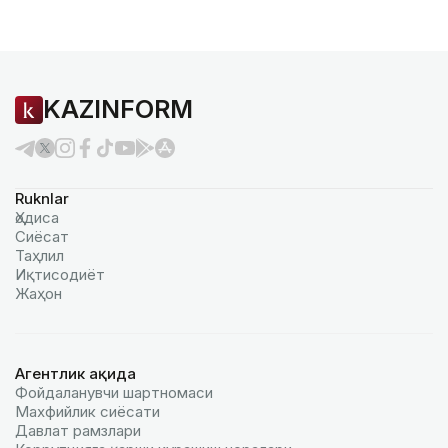
KAZINFORM
Ruknlar
Ҳодиса
Сиёсат
Таҳлил
Иқтисодиёт
Жаҳон
Агентлик ҳақида
Фойдаланувчи шартномаси
Махфийлик сиёсати
Давлат рамзлари