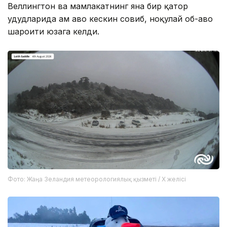
Веллингтон ва мамлакатнинг яна бир қатор
ҳудудларида ҳам ҳаво кескин совиб, ноқулай об-ҳаво
шароити юзага келди.
Фото: Жаңа Зеландия метеорологиялық қызметі / X желісі