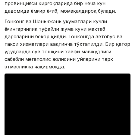
провинцияси қирғоқларида бир неча кун
давомида ёмғир ёғиб, момақалдироқ бўлади.
Гонконг ва Шэньчжэнь ҳукуматлари кучли
ёғингарчилик туфайли жума куни мактаб
дарсларини бекор қилди. Гонконгда автобус ва
такси хизматлари вақтинча тўхтатилди. Бир қатор
ҳудудларда сув тошқини хавфи мавжудлиги
сабабли мегаполис аҳолисини уйларини тарк
этмасликка чақирмоқда.