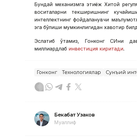
Бундай механизмга эҳтиёж Хитой регу
воситаларни текширишнинг кучайиш
интеллектнинг фойдаланувчи маълумот
эга бўлиши мумкинлигидан хавотир бил
Эслатиб ўтамиз, Гонконг СИни да
миллиардлаб
инвестиция киритади
.
Гонконг
Технологиялар
Сунъий инт
Бекабат Узаков
Муаллиф