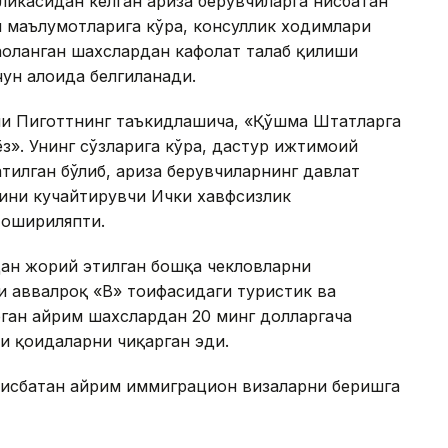
ликасидан келган ариза берувчиларга нисбатан
 маълумотларига кўра, консуллик ходимлари
ҳоланган шахслардан кафолат талаб қилиши
чун алоҳида белгиланади.
и Пиготтнинг таъкидлашича, «Қўшма Штатларга
ёз». Унинг сўзларига кўра, дастур ижтимоий
тилган бўлиб, ариза берувчиларнинг давлат
рини кучайтирувчи Ички хавфсизлик
 ошириляпти.
ан жорий этилган бошқа чекловларни
 аввалроқ «B» тоифасидаги туристик ва
ган айрим шахслардан 20 минг долларгача
и қоидаларни чиқарган эди.
нисбатан айрим иммиграцион визаларни беришга