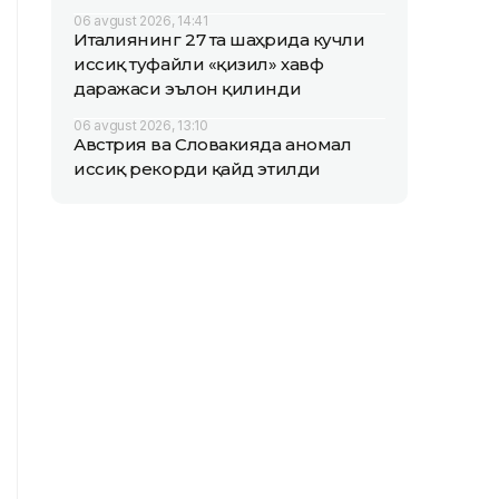
06 avgust 2026, 14:41
Италиянинг 27 та шаҳрида кучли
иссиқ туфайли «қизил» хавф
даражаси эълон қилинди
06 avgust 2026, 13:10
Австрия ва Словакияда аномал
иссиқ рекорди қайд этилди