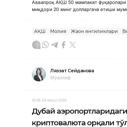
Аввалроқ АҚШ 50 мамлакат фуқаролари 
миқдори 20 минг долларгача етиши мумки
АҚШ
Молия
Жаҳон янгиликлари
В
Ляззат Сейданова
Муаллиф
19:38, 06 Август 2026
Дубай аэропортларидаги 
криптовалюта орқали тў