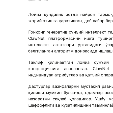
Фото: Xinhua
Лойиҳа кундалик ҳаётда нейрон тармо
жорий этишга қаратилган, деб хабар бе
Гонконг генератив сунъий интеллект т
ClawNet платформасини ишга тушир
интеллект агентлари ўртасидаги ўз
белгиланган алгоритм доирасида ишлаш
Таклиф қилинаётган лойиҳа сунъий
концепциясига асосланган. ClawNet
индивидуал атрибутлар ва қатъий опера
Дастурлар вазифаларни мустақил рави
қилиши мумкин бўлса-да, одамлар асо
назоратни сақлаб қоладилар. Ушбу мо
шаффофлиги ва кузатилишини таъминла