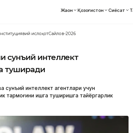
Жаҳон
Қозоғистон
Сиёсат
Т
нституциявий ислоҳот
Сайлов-2026
чи сунъий интеллект
га туширади
ва сунъий интеллект агентлари учун
лик тармоғини ишга туширишга тайёргарлик