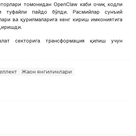
ляторлари томонидан OpenClaw каби очиқ кодли
и туфайли пайдо бўлди. Расмийлар сунъий
лари ва қурилмаларига кенг кириш имкониятига
диришди.
влат секторига трансформация қилиш учун
еллект
Жаҳон янгиликлари