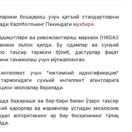
қларини бошқариш учун қатъий стандартларни
ради Каzinformнинг Пекиндаги
мухбири
.
адқиқотлари ва ривожлантириш маркази (HKGAI)
ганини эълон қилди. Бу одамлар ва сунъий
аро таъсир тармоғи бўлиб, дастурлар фақат
ини таъминлаш учун мўлжалланган.
 интеллект учун "ижтимоий идентификация"
 тармоғидаги сунъий интеллект агентларига
цион чекловлар берилади.
шда бажариши ва бир-бири билан ўзаро таъсир
сий қарорлар ва жараёнлар устидан эксклюзив
дел алгоритмнинг ҳар бир босқичининг тўлиқ
йди.