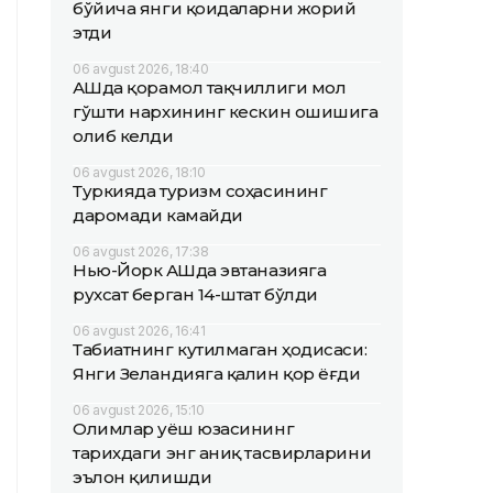
бўйича янги қоидаларни жорий
этди
06 avgust 2026, 18:40
АҚШда қорамол тақчиллиги мол
гўшти нархининг кескин ошишига
олиб келди
06 avgust 2026, 18:10
Туркияда туризм соҳасининг
даромади камайди
06 avgust 2026, 17:38
Нью-Йорк АҚШда эвтаназияга
рухсат берган 14-штат бўлди
06 avgust 2026, 16:41
Табиатнинг кутилмаган ҳодисаси:
Янги Зеландияга қалин қор ёғди
06 avgust 2026, 15:10
Олимлар Қуёш юзасининг
тарихдаги энг аниқ тасвирларини
эълон қилишди