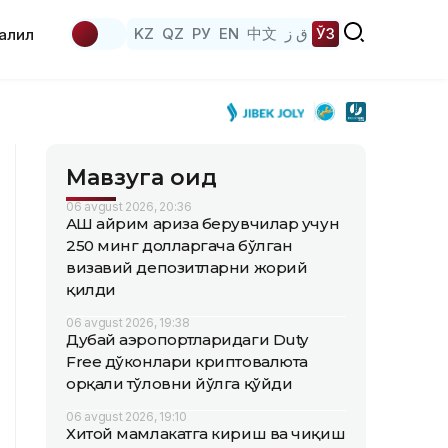
KZ
QZ
РУ
EN
中文
ق ز
ЎЗ
аҳлил
Мавзуга оид
06 avgust 2026, 20:36
АҚШ айрим ариза берувчилар учун
250 минг долларгача бўлган
визавий депозитларни жорий
қилди
06 avgust 2026, 19:38
Дубай аэропортларидаги Duty
Free дўконлари криптовалюта
орқали тўловни йўлга қўйди
06 avgust 2026, 19:10
Хитой мамлакатга кириш ва чиқиш