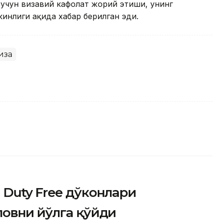
учун визавий кафолат жорий этиши, унинг
нлиги ҳақида хабар берилган эди.
иза
Duty Free дўконлари
ловни йўлга қўйди