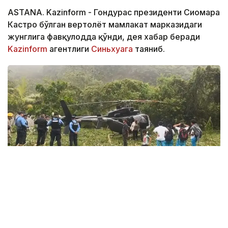
ASTANA. Kazinform - Гондурас президенти Сиомара
Кастро бўлган вертолёт мамлакат марказидаги
жунглига фавқулодда қўнди, дея хабар беради
Kazinform
агентлиги
Синьхуага
таяниб.
Фото: видеодан кадр
Вертолёт сешанба куни Кортес департаментидаги