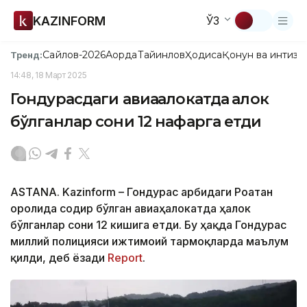
KAZINFORM
ЎЗ
Сайлов-2026
Ақорда
Тайинлов
Ҳодиса
Қонун ва интизо
Тренд:
14:48, 18 Март 2025
Гондурасдаги авиаҳалокатда ҳалок
бўлганлар сони 12 нафарга етди
ASTANA. Kazinform – Гондурас ғарбидаги Роатан
оролида содир бўлган авиаҳалокатда ҳалок
бўлганлар сони 12 кишига етди. Бу ҳақда Гондурас
миллий полицияси ижтимоий тармоқларда маълум
қилди, деб ёзади
Report
.