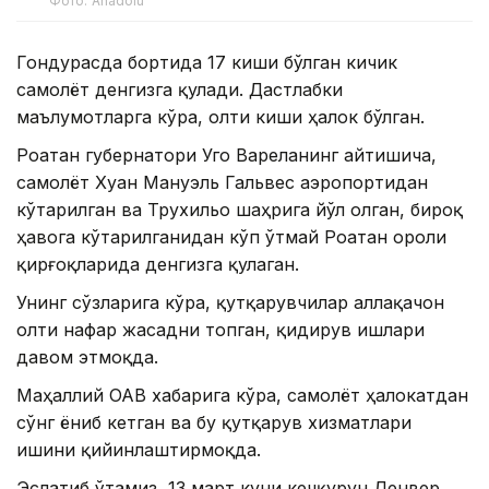
Фото: Anadolu
Гондурасда бортида 17 киши бўлган кичик
самолёт денгизга қулади. Дастлабки
маълумотларга кўра, олти киши ҳалок бўлган.
Роатан губернатори Уго Вареланинг айтишича,
самолёт Хуан Мануэль Гальвес аэропортидан
кўтарилган ва Трухильо шаҳрига йўл олган, бироқ
ҳавога кўтарилганидан кўп ўтмай Роатан ороли
қирғоқларида денгизга қулаган.
Унинг сўзларига кўра, қутқарувчилар аллақачон
олти нафар жасадни топган, қидирув ишлари
давом этмоқда.
Маҳаллий ОАВ хабарига кўра, самолёт ҳалокатдан
сўнг ёниб кетган ва бу қутқарув хизматлари
ишини қийинлаштирмоқда.
Эслатиб ўтамиз, 13 март куни кечқурун Денвер