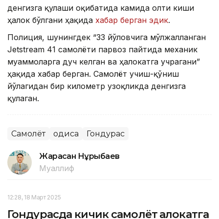
денгизга қулаши оқибатида камида олти киши
ҳалок бўлгани ҳақида
хабар берган эдик
.
Полиция, шунингдек “33 йўловчига мўлжалланган
Jetstream 41 самолёти парвоз пайтида механик
муаммоларга дуч келган ва ҳалокатга учрагани”
ҳақида хабар берган. Самолёт учиш-қўниш
йўлагидан бир километр узоқликда денгизга
қулаган.
Самолёт
Ҳодиса
Гондурас
Жарасқан Нұрыбаев
Муаллиф
12:28, 18 Март 2025
Гондурасда кичик самолёт ҳалокатга