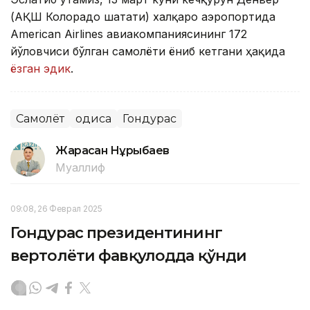
(АҚШ Колорадо шатати) халқаро аэропортида
American Airlines авиакомпаниясининг 172
йўловчиси бўлган самолёти ёниб кетгани ҳақида
ёзган эдик
.
Самолёт
Ҳодиса
Гондурас
Жарасқан Нұрыбаев
Муаллиф
09:08, 26 Феврал 2025
Гондурас президентининг
вертолёти фавқулодда қўнди