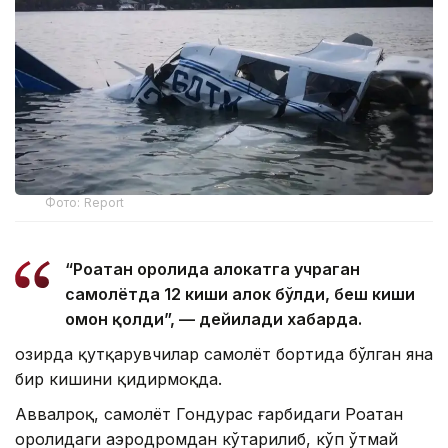
Фото: Report
“Роатан оролида ҳалокатга учраган
самолётда 12 киши ҳалок бўлди, беш киши
омон қолди”, — дейилади хабарда.
Ҳозирда қутқарувчилар самолёт бортида бўлган яна
бир кишини қидирмоқда.
Аввалроқ, самолёт Гондурас ғарбидаги Роатан
оролидаги аэродромдан кўтарилиб, кўп ўтмай