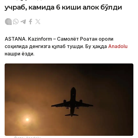
учраб, камида 6 киши ҳалок бўлди
ASTANA. Kazinform – Самолёт Роатан ороли
соҳилида денгизга қулаб тушди. Бу ҳақда
Anadolu
нашри ёзди.