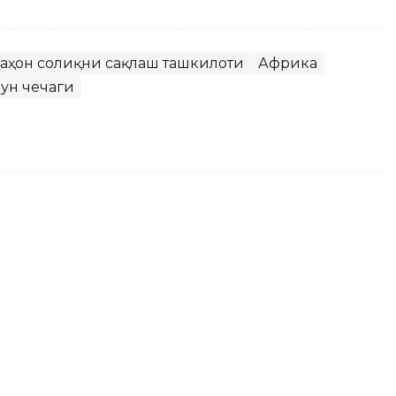
аҳон соғлиқни сақлаш ташкилоти
Африка
ун чечаги
умат - эски муаммолар
инг янги бош вазири ноқонуний муҳожирларни