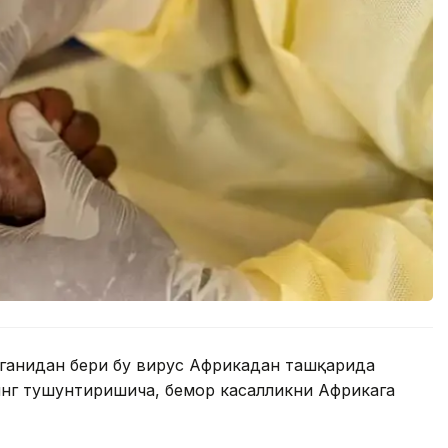
нганидан бери бу вирус Африкадан ташқарида
инг тушунтиришича, бемор касалликни Африкага