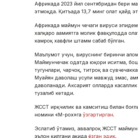
Африкада 2023 йил сентябридан бери ма
этмоқда. Қитъада 13,7 минг ҳолат қайд э
Африкада маймун чечаги вируси эпидеми
халқаро аҳамиятга молик фавқулодда ҳола
камроқ хавфли штамм сабаб бўлган.
Маълумот учун, вируснинг биринчи алом
Маймунчечак одатда юқори иситма, бош 
тугунлари, чарчоқ, титроқ ва сувчечак
Муайян даволаш усули мавжуд эмас, ам
даволанади. Аксарият ҳолларда касаллик 
тузалиб кетади.
ЖССТ ирқчилик ва камситиш билан боғл
номини «М-pox»га
ўзгартирган
.
Эслатиб ўтамиз, аввалроқ ЖССТ маймун 
эълон қилгани ҳақида
ёзган эдик
.