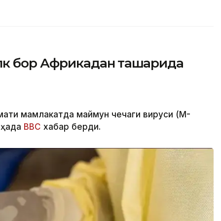
лк бор Африкадан ташқарида
мати мамлакатда маймун чечаги вируси (M-
 ҳақда
BBC
хабар берди.