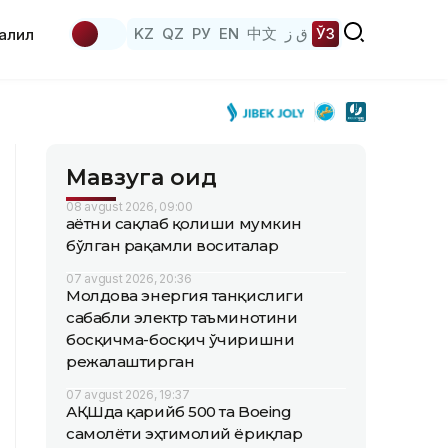
KZ
QZ
РУ
EN
中文
ق ز
ЎЗ
аҳлил
Мавзуга оид
08 avgust 2026, 09:00
Ҳаётни сақлаб қолиши мумкин
бўлган рақамли воситалар
07 avgust 2026, 20:36
Молдова энергия танқислиги
сабабли электр таъминотини
босқичма-босқич ўчиришни
режалаштирган
07 avgust 2026, 19:37
АҚШда қарийб 500 та Boeing
самолёти эҳтимолий ёриқлар