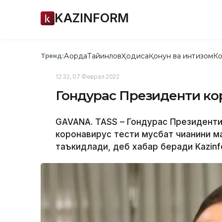
KAZINFORM
Ақорда
Тайинлов
Ҳодиса
Қонун ва интизом
Ко
Тренд:
12:32, 07 Феврал 2022
Гондурас Президенти ко
GAVANA. ТАSS – Гондурас Президенти
коронавирус тести мусбат чиққанини м
таъкидлади, деб хабар беради Kazinf