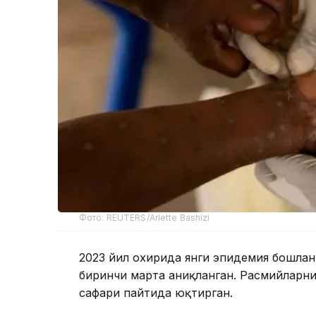
Фото: REUTERS/Arlette Bashizi
2023 йил охирида янги эпидемия бошла
биринчи марта аниқланган. Расмийларн
сафари пайтида юқтирган.