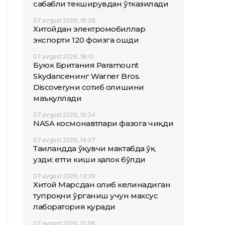
сабабли текширувдан ўтказилади
07 avgust 2026, 18:38
Хитойдан электромобиллар
экспорти 120 фоизга ошди
07 avgust 2026, 18:10
Буюк Британия Paramount
Skydanceнинг Warner Bros.
Discoveryни сотиб олишини
маъқуллади
07 avgust 2026, 16:34
NASA космонавтлари фазога чиқди
07 avgust 2026, 14:37
Таиландда ўқувчи мактабда ўқ
узди: етти киши ҳалок бўлди
07 avgust 2026, 13:39
Хитой Марсдан олиб келинадиган
тупроқни ўрганиш учун махсус
лаборатория қуради
07 avgust 2026, 12:38