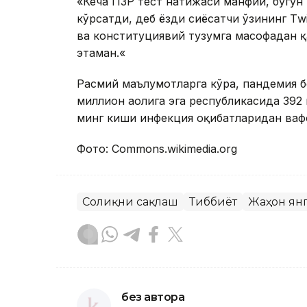
«Кеча ПЗР тест натижаси манфий, бугун
кўрсатди, деб ёзди сиёсатчи ўзининг Тwi
ва конституциявий тузумга масофадан
этаман.«
Расмий маълумотларга кўра, пандемия 
миллион аҳолига эга республикасида 392 
минг киши инфекция оқибатларидан вафо
Фото: Commons.wikimedia.оrg
Соғлиқни сақлаш
Тиббиёт
Жаҳон ян
без автора