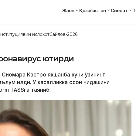
Жаҳон
Қозоғистон
Сиёсат
Т
нституциявий ислоҳот
Сайлов-2026
ронавирус юқтирди
 Сиомара Кастро якшанба куни ўзининг
аълум қилди. У касалликка осон чидашини
orm ТАSSга таяниб.