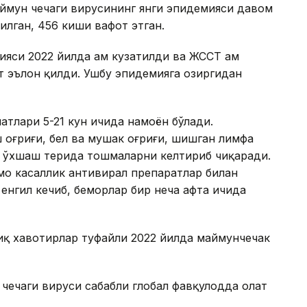
ймун чечаги вирусининг янги эпидемияси давом
тилган, 456 киши вафот этган.
яси 2022 йилда ҳам кузатилди ва ЖССТ ҳам
т эълон қилди. Ушбу эпидемияга ҳозиргидан
атлари 5-21 кун ичида намоён бўлади.
оғриғи, бел ва мушак оғриғи, шишган лимфа
ка ўхшаш терида тошмаларни келтириб чиқаради.
мо касаллик антивирал препаратлар билан
енгил кечиб, беморлар бир неча ҳафта ичида
иқ хавотирлар туфайли 2022 йилда маймунчечак
чечаги вируси сабабли глобал фавқулодда ҳолат