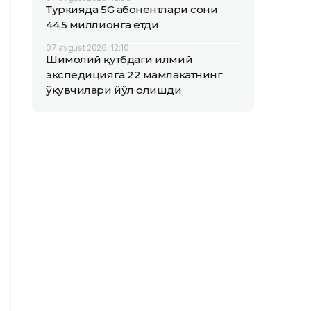
Туркияда 5G абонентлари сони
44,5 миллионга етди
07 avgust 2026, 12:10
Шимолий қутбдаги илмий
экспедицияга 22 мамлакатнинг
ўқувчилари йўл олишди