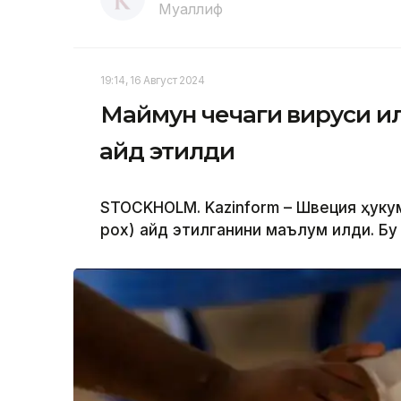
Муаллиф
19:14, 16 Август 2024
Маймун чечаги вируси и
қайд этилди
STOCKHOLM. Kazinform – Швеция ҳуку
pox) қайд этилганини маълум қилди. Бу