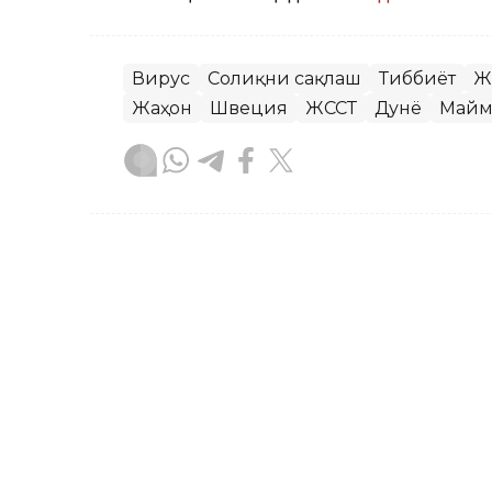
Вирус
Соғлиқни сақлаш
Тиббиёт
Ж
Жаҳон
Швеция
ЖССТ
Дунё
Майм
Жарасқан Нұрыбаев
Муаллиф
10:38, 16 Июл 2024
Буюк Британия: Янги ҳук
LONDON. Kazinform — Буюк Британиян