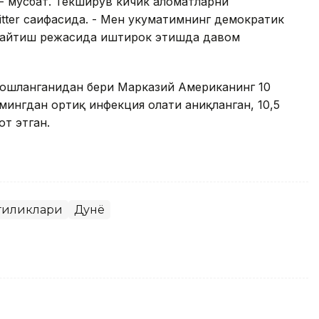
 - мусбат. Текширув кичик аломатларни
tter саҳифасида. - Мен ҳукуматимнинг демократик
 қайтиш режасида иштирок этишда давом
бошланганидан бери Марказий Американинг 10
мингдан ортиқ инфекция ҳолати аниқланган, 10,5
т этган.
гиликлари
Дунё