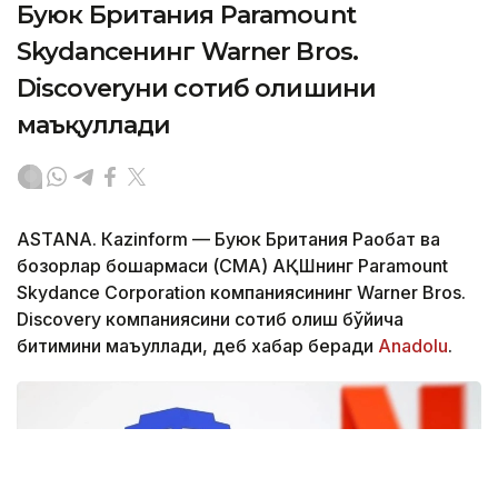
Буюк Британия Paramount
Skydanceнинг Warner Bros.
Discoveryни сотиб олишини
маъқуллади
ASTANА. Кazinform — Буюк Британия Рақобат ва
бозорлар бошқармаси (CМА) АҚШнинг Paramount
Skydance Corporation компаниясининг Warner Bros.
Discovery компаниясини сотиб олиш бўйича
битимини маъқуллади, деб хабар беради
Аnadolu
.