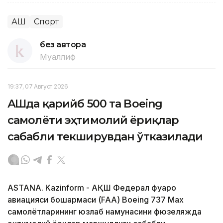
АҚШ
Спорт
без автора
Муаллиф
19:37, 07 Август 2026
АҚШда қарийб 500 та Boeing
самолёти эҳтимолий ёриқлар
сабабли текширувдан ўтказилади
ASTANA. Kazinform - АҚШ Федерал фуқаро
авиацияси бошқармаси (FAA) Boeing 737 Max
самолётларининг юзлаб намунасини фюзеляжда