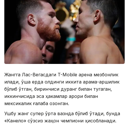
Жангга Лас-Вегасдаги T-Mobile арена мезбонлик
қилади, ўша ерда олдинги иккита қарама-қаршилик
бўлиб ўтган, биринчиси дуранг билан тугаган,
иккинчисида эса ҳакамлар қарори билан
мексикалик ғалаба қозонган.
Ушбу жанг супер ўрта вазнда бўлиб ўтади, бунда
«Канело» сўзсиз жаҳон чемпиони ҳисобланади.