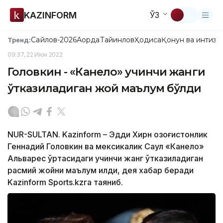
KAZINFORM
ЎЗ
Сайлов-2026
Ақорда
Тайинлов
Ҳодиса
Қонун ва интизо
Тренд:
09:37, 22 Июн 2022
Головкин - «Канело» учинчи жанги
ўтказиладиган жой маълум бўлди
NUR-SULTAN. Kazinform – Эдди Хирн қозоғистонлик
Геннадий Головкин ва мексикалик Саул «Канело»
Альварес ўртасидаги учинчи жанг ўтказиладиган
расмий жойни маълум қилди, дея хабар беради
Kazinform Sports.kzга таяниб.