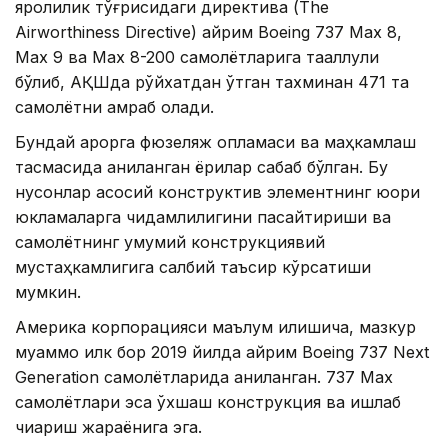
яроқлилик тўғрисидаги директива (The
Airworthiness Directive) айрим Boeing 737 Max 8,
Max 9 ва Max 8-200 самолётларига тааллуқли
бўлиб, АҚШда рўйхатдан ўтган тахминан 471 та
самолётни қамраб олади.
Бундай қарорга фюзеляж қопламаси ва маҳкамлаш
тасмасида аниқланган ёриқлар сабаб бўлган. Бу
нуқсонлар асосий конструктив элементнинг юқори
юкламаларга чидамлилигини пасайтириши ва
самолётнинг умумий конструкциявий
мустаҳкамлигига салбий таъсир кўрсатиши
мумкин.
Америка корпорацияси маълум қилишича, мазкур
муаммо илк бор 2019 йилда айрим Boeing 737 Next
Generation самолётларида аниқланган. 737 Max
самолётлари эса ўхшаш конструкция ва ишлаб
чиқариш жараёнига эга.