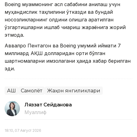
Boeing муаммонинг асл сабабини аниқлаш учун
муҳандислик таҳлилини ўтказди ва бундай
носозликларнинг олдини олишга қаратилган
ўзгартишларни ишлаб чиқариш жараёнига жорий
этмоқда.
Аввалроқ Пентагон ва Boeing умумий қиймати 7
миллиард АҚШ долларидан ортиқ бўлган
шартномаларни имзолагани ҳақида хабар берилган
эди.
АҚШ
Самолёт
Жаҳон янгиликлари
Ляззат Сейданова
Муаллиф
18:10, 07 Август 2026