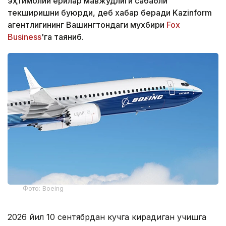
эҳтимолий ёриқлар мавжудлиги сабабли
текширишни буюрди, деб хабар беради Kazinform
агентлигининг Вашингтондаги мухбири
Fox
Business
'га таяниб.
Фото: Boeing
2026 йил 10 сентябрдан кучга кирадиган учишга