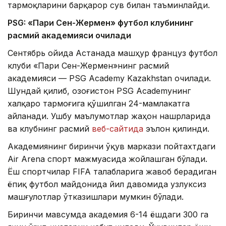
тармоқларини барқарор сув билан таъминлайди.
PSG: «Пари Сен-Жермен» футбол клубининг
расмий академияси очилади
Сентябрь ойида Астанада машҳур француз футбол
клуби «Пари Сен-Жермен»нинг расмий
академияси — PSG Academy Kazakhstan очилади.
Шундай қилиб, Қозоғистон PSG Academyнинг
халқаро тармоғига қўшилган 24-мамлакатга
айланади. Ушбу маълумотлар жаҳон нашрларида
ва клубнинг расмий
веб-сайтида
эълон қилинди.
Академиянинг биринчи ўқув маркази пойтахтдаги
Air Arena спорт мажмуасида жойлашган бўлади.
Ёш спортчилар FIFA талабларига жавоб берадиган
ёпиқ футбол майдонида йил давомида узлуксиз
машғулотлар ўтказишлари мумкин бўлади.
Биринчи мавсумда академия 6-14 ёшдаги 300 га