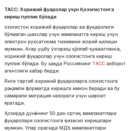
ТАСС: Хорижий фуқаролар учун Қозоғистонга
кириш пуллик бўлади
Қозоғистон хорижий фуқаролар ва фуқаролиги
бўлмаган шахслар учун мамлакатга кириш учун
электрон рухсатнома тизимини жорий қилиши
мумкин. Агар ушбу ўзгариш қўллаб-қувватланса,
хорижий фуқаролар учун Қозоғистонга кириш
пуллик бўлади. Бу ҳақда Россиянинг
ТАСС
ахборот
агентлиги хабар берди.
Янги тартиб хорижий фуқароларга Қозоғистонга
рақамли форматда киришга имкон беради ва бу
самарали миграция назорати учун шароит
яратади.
Ҳозирда дунёнинг 50 дан ортиқ мамлакатлари
фуқаролари Қозоғистонга визасиз киришлари
мумкин. Улар орасида МДҲ мамлакатлари