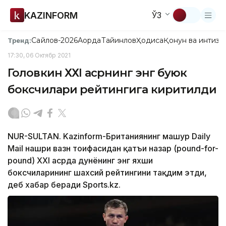
KAZINFORM
ЎЗ
Сайлов-2026
Ақорда
Тайинлов
Ҳодиса
Қонун ва интизо
Тренд:
17:30, 06 Октябр 2021
Головкин ХХI асрнинг энг буюк
боксчилари рейтингига киритилди
NUR-SULTAN. Kazinform-Британиянинг машҳур Daily
Mail нашри вазн тоифасидан қатъи назар (pound-for-
pound) ХХI асрда дунёнинг энг яхши
боксчиларининг шахсий рейтингини тақдим этди,
деб хабар беради Sports.kz.