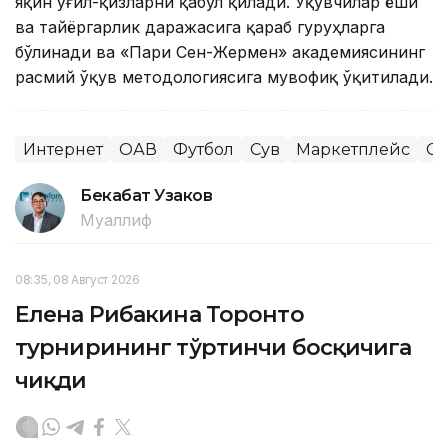
яқин ўғил-қизларни қабул қилади. Ўқувчилар ёши
ва тайёргарлик даражасига қараб гуруҳларга
бўлинади ва «Пари Сен-Жермен» академиясининг
расмий ўқув методологиясига мувофиқ ўқитилади.
Интернет
ОАВ
Футбол
Сув
Маркетплейс
Сп
Бекабат Узаков
Муаллиф
08:35, 08 Август 2026
Елена Рибакина Торонто
турнирининг тўртинчи босқичига
чиқди