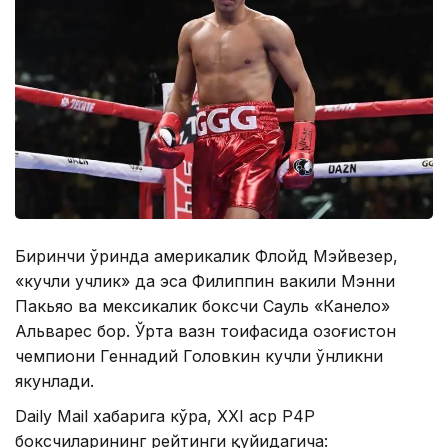
Биринчи ўринда америкалик Флойд Мэйвезер,
«кучли учлик» да эса Филиппин вакили Мэнни
Пакьяо ва мексикалик боксчи Сауль «Канело»
Aльварес бор. Ўрта вазн тоифасида Қозоғистон
чемпиони Геннадий Головкин кучли ўнликни
якунлади.
Daily Mail хабарига кўра, ХХI аср P4P
боксчиларининг рейтинги қуйидагича: