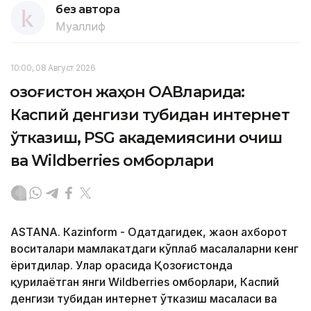
без автора
Муаллиф
10:00, 08 Август 2026
Қозоғистон жаҳон ОАВларида:
Каспий денгизи тубидан интернет
ўтказиш, PSG академиясини очиш
ва Wildberries омборлари
ASTANА. Кazinform - Одатдагидек, жаҳон ахборот
воситалари мамлакатдаги кўплаб масалаларни кенг
ёритдилар. Улар орасида Қозоғистонда
қурилаётган янги Wildberries омборлари, Каспий
денгизи тубидан интернет ўтказиш масаласи ва