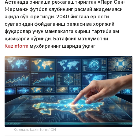
Астанада очилиши режалаштирилган «Пари Сен-
Жермен» футбол клубининг расмий академияси
ҳақида сўз юритилди. 2040 йилгача ер ости
сувларидан фойдаланиш режаси ва хорижий
фуқаролар учун мамлакатга кириш тартиби ҳам
қизиқарли кўринди. Батафсил маълумотни
Кazinform
мухбирининг шарҳида ўқинг.
Коллаж: kazinform/ СИ