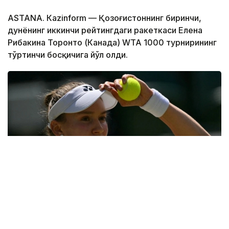
ASTANА. Кazinform — Қозоғистоннинг биринчи,
дунёнинг иккинчи рейтингдаги ракеткаси Елена
Рибакина Торонто (Канада) WТА 1000 турнирининг
тўртинчи босқичига йўл олди.
Фото: ҚТФ