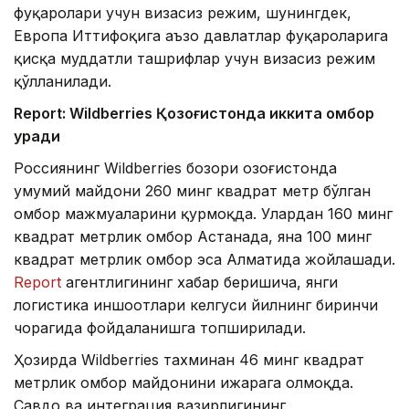
фуқаролари учун визасиз режим, шунингдек,
Европа Иттифоқига аъзо давлатлар фуқароларига
қисқа муддатли ташрифлар учун визасиз режим
қўлланилади.
Report: Wildberries Қозоғистонда иккита омбор
қуради
Россиянинг Wildberries бозори Қозоғистонда
умумий майдони 260 минг квадрат метр бўлган
омбор мажмуаларини қурмоқда. Улардан 160 минг
квадрат метрлик омбор Астанада, яна 100 минг
квадрат метрлик омбор эса Алматида жойлашади.
Report
агентлигининг хабар беришича, янги
логистика иншоотлари келгуси йилнинг биринчи
чорагида фойдаланишга топширилади.
Ҳозирда Wildberries тахминан 46 минг квадрат
метрлик омбор майдонини ижарага олмоқда.
Савдо ва интеграция вазирлигининг