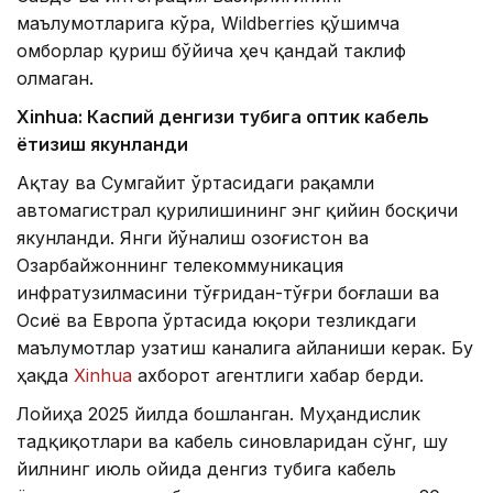
маълумотларига кўра, Wildberries қўшимча
омборлар қуриш бўйича ҳеч қандай таклиф
олмаган.
Xinhuа: Каспий денгизи тубига оптик кабель
ётқизиш якунланди
Ақтау ва Сумгайит ўртасидаги рақамли
автомагистрал қурилишининг энг қийин босқичи
якунланди. Янги йўналиш Қозоғистон ва
Озарбайжоннинг телекоммуникация
инфратузилмасини тўғридан-тўғри боғлаши ва
Осиё ва Европа ўртасида юқори тезликдаги
маълумотлар узатиш каналига айланиши керак. Бу
ҳақда
Xinhua
ахборот агентлиги хабар берди.
Лойиҳа 2025 йилда бошланган. Муҳандислик
тадқиқотлари ва кабель синовларидан сўнг, шу
йилнинг июль ойида денгиз тубига кабель