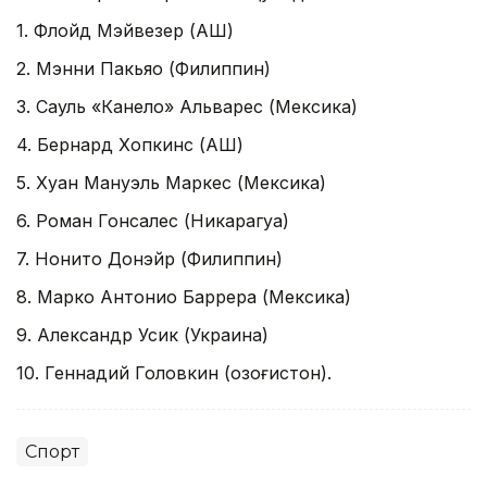
1. Флойд Мэйвезер (AҚШ)
2. Мэнни Пакьяо (Филиппин)
3. Сауль «Канело» Aльварес (Мексика)
4. Бернард Хопкинс (AҚШ)
5. Хуан Мануэль Маркес (Мексика)
6. Роман Гонсалес (Никарагуа)
7. Нонито Донэйр (Филиппин)
8. Марко Aнтонио Баррера (Мексика)
9. Aлександр Усик (Украина)
10. Геннадий Головкин (Қозоғистон).
Спорт