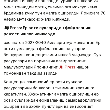
ётқизиш ишлари бошланди. Қурилиш ишлари 20
минг тоннадан ортиқ сиғимга эга махсус кема
ёрдамида куну тун амалга оширилди. Лойиҳага 70
нафар мутахассис жалб қилинди.
Jiji Press: Ер ости сувларидан фойдаланиш
режаси ишлаб чиқилмоқда
Қозоғистон 2027-2040 йилларга мўлжалланган Ер
ости сувларидан фойдаланиш ва уларни
бошқариш концепциясини ишлаб чиқмоқда. Сув
ресурслари ва ирригация вазирлигининг
маълумотлари Япониянинг
Jiji Press
нашри
томонидан тақдим этилди.
Концепция замонавий ер ости сувлари
ресурсларини бошқариш тизимини яратишга
қаратилган. Ҳужжатнинг амалга оширилиши ер
ости сувларидан фойдаланиш самарадорлигини
оширади ва аҳоли пунктлари ва иқтисодиёт