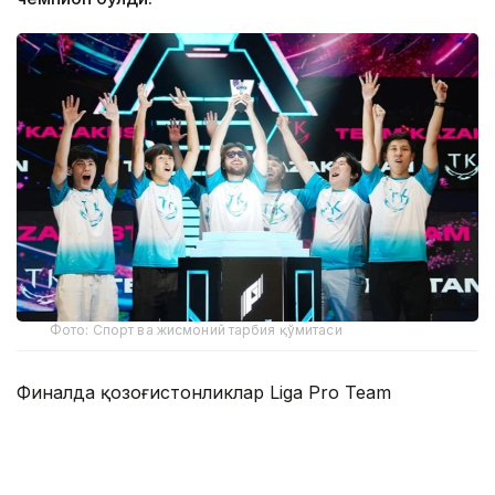
Фото: Спорт ва жисмоний тарбия қўмитаси
Финалда қозоғистонликлар Liga Pro Team
жамоасини 2:1 ҳисобида қийин кечган ўйинда
мағлуб этиб, мусобақанинг олтин медалини қўлга
киритишди.