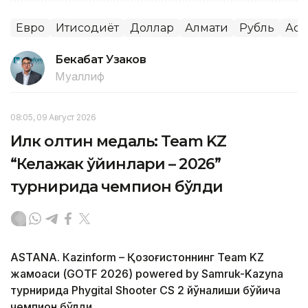
Евро
Иқтисодиёт
Доллар
Алмати
Рубль
Аст
Бекабат Узаков
Муаллиф
08:05, 09 Август 2026
Илк олтин медаль: Team KZ
“Келажак ўйинлари – 2026”
турнирида чемпион бўлди
ASTANА. Кazinform – Қозоғистоннинг Team KZ
жамоаси (GOTF 2026) powered by Samruk-Kazyna
турнирида Phygital Shooter CS 2 йўналиши бўйича
чемпион бўлди.