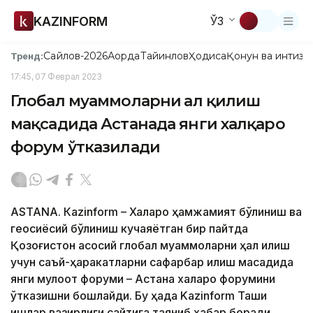
KAZINFORM
ЎЗ
Сайлов-2026
Ақорда
Тайинлов
Ҳодиса
Қонун ва интизо
Тренд:
17:45, 07 Феврал 2023
Глобал муаммоларни ҳал қилиш
мақсадида Астанада янги халқаро
форум ўтказилади
ASTANА. Кazinform – Халқаро ҳамжамият бўлиниш ва
геосиёсий бўлиниш кучаяётган бир пайтда
Қозоғистон асосий глобал муаммоларни ҳал қилиш
учун саъй-ҳаракатларни сафарбар қилиш мақсадида
янги мулоқот форуми – Астана халқаро форумини
ўтказишни бошлайди. Бу ҳақда Kazinform Ташқи
ишлар вазирлиги сайтига таяниб хабар беради.