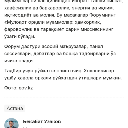
муаммоларни ҳал қилишдан иборат: ташқи сиёсат,
хавфсизлик ва барқарорлик, энергия ва иқлим,
иқтисодиёт ва молия. Бу масалалар Форумнинг
«Мулоқот орқали муаммолар: ҳамкорлик,
фаровонлик ва тараққиёт сари» миссиясининг
ўзаги бўлади.
Форум дастури асосий маърузалар, панел
сессиялари, дебатлар ва бошқа тадбирларни ўз
ичига олади.
Тадбир учун рўйхатга олиш очиқ. Хоҳловчилар
ушбу ҳавола орқали рўйхатдан ўтишлари мумкин.
Фото: gov.kz
Астана
Бекабат Узаков