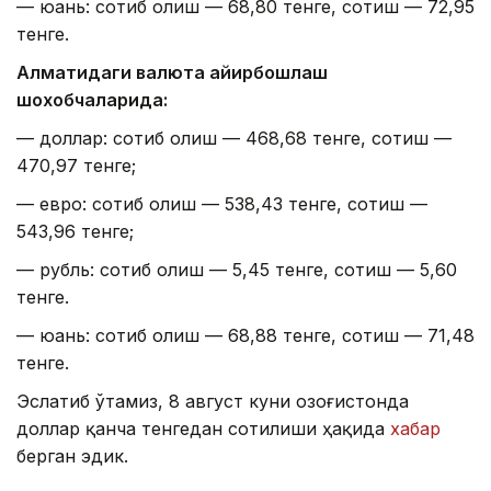
— юань: сотиб олиш — 68,80 тенге, сотиш — 72,95
тенге.
Алматидаги валюта айирбошлаш
шохобчаларида:
— доллар: сотиб олиш — 468,68 тенге, сотиш —
470,97 тенге;
— евро: сотиб олиш — 538,43 тенге, сотиш —
543,96 тенге;
— рубль: сотиб олиш — 5,45 тенге, сотиш — 5,60
тенге.
— юань: сотиб олиш — 68,88 тенге, сотиш — 71,48
тенге.
Эслатиб ўтамиз, 8 август куни Қозоғистонда
доллар қанча тенгедан сотилиши ҳақида
хабар
берган эдик.