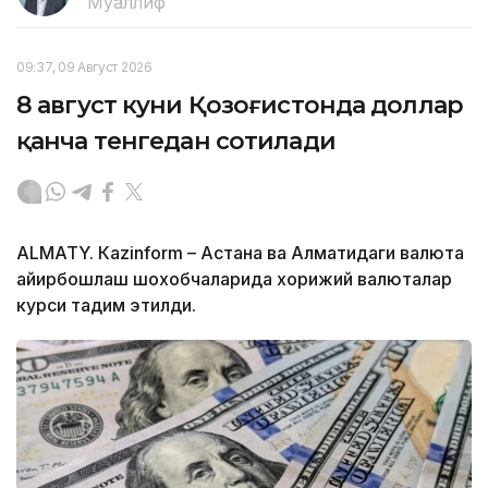
Муаллиф
09:37, 09 Август 2026
8 август куни Қозоғистонда доллар
қанча тенгедан сотилади
ALMATY. Кazinform – Астана ва Алматидаги валюта
айирбошлаш шохобчаларида хорижий валюталар
курси тақдим этилди.