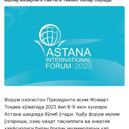
Форум Қозоғистон Президенти Қасим-Жомарт
Тоқаев кўмагида 2023 йил 8-9 июн кунлари
Астана шаҳрида бўлиб ўтади. Ушбу форум иқлим
ўзгариши, озиқ-овқат тақчиллиги ва энергия
хавфсизлиги билан боғлиқ муаммоларни ҳал