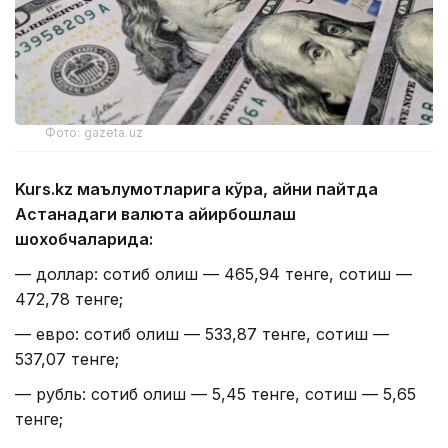
Фото: gazeta.uz
Kurs.kz маълумотларига кўра, айни пайтда
Астанадаги валюта айирбошлаш
шохобчаларида:
— доллар: сотиб олиш — 465,94 тенге, сотиш —
472,78 тенге;
— евро: сотиб олиш — 533,87 тенге, сотиш —
537,07 тенге;
— рубль: сотиб олиш — 5,45 тенге, сотиш — 5,65
тенге;