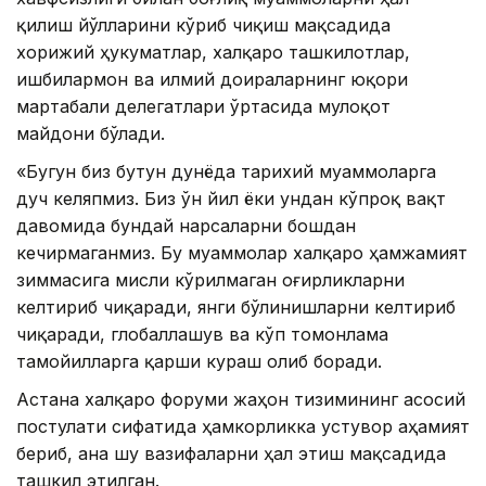
қилиш йўлларини кўриб чиқиш мақсадида
хорижий ҳукуматлар, халқаро ташкилотлар,
ишбилармон ва илмий доираларнинг юқори
мартабали делегатлари ўртасида мулоқот
майдони бўлади.
«Бугун биз бутун дунёда тарихий муаммоларга
дуч келяпмиз. Биз ўн йил ёки ундан кўпроқ вақт
давомида бундай нарсаларни бошдан
кечирмаганмиз. Бу муаммолар халқаро ҳамжамият
зиммасига мисли кўрилмаган оғирликларни
келтириб чиқаради, янги бўлинишларни келтириб
чиқаради, глобаллашув ва кўп томонлама
тамойилларга қарши кураш олиб боради.
Астана халқаро форуми жаҳон тизимининг асосий
постулати сифатида ҳамкорликка устувор аҳамият
бериб, ана шу вазифаларни ҳал этиш мақсадида
ташкил этилган.