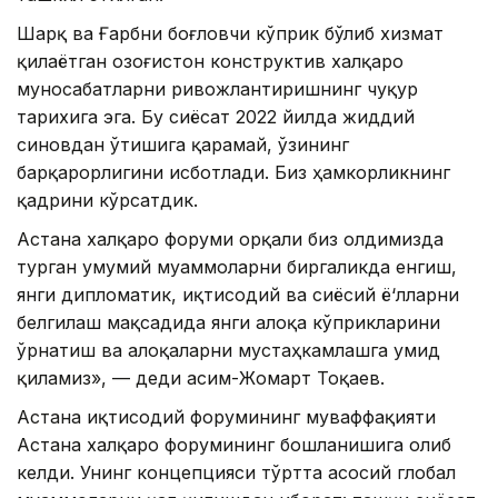
Шарқ ва Ғарбни боғловчи кўприк бўлиб хизмат
қилаётган Қозоғистон конструктив халқаро
муносабатларни ривожлантиришнинг чуқур
тарихига эга. Бу сиёсат 2022 йилда жиддий
синовдан ўтишига қарамай, ўзининг
барқарорлигини исботлади. Биз ҳамкорликнинг
қадрини кўрсатдик.
Астана халқаро форуми орқали биз олдимизда
турган умумий муаммоларни биргаликда енгиш,
янги дипломатик, иқтисодий ва сиёсий ё‘лларни
белгилаш мақсадида янги алоқа кўприкларини
ўрнатиш ва алоқаларни мустаҳкамлашга умид
қиламиз», — деди Қасим-Жомарт Тоқаев.
Астана иқтисодий форумининг муваффақияти
Астана халқаро форумининг бошланишига олиб
келди. Унинг концепцияси тўртта асосий глобал