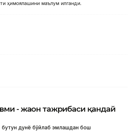
тиқ ҳимоялашини маълум қилганди.
ми - жаҳон тажрибаси қандай
а бутун дунё бўйлаб эмлашдан бош