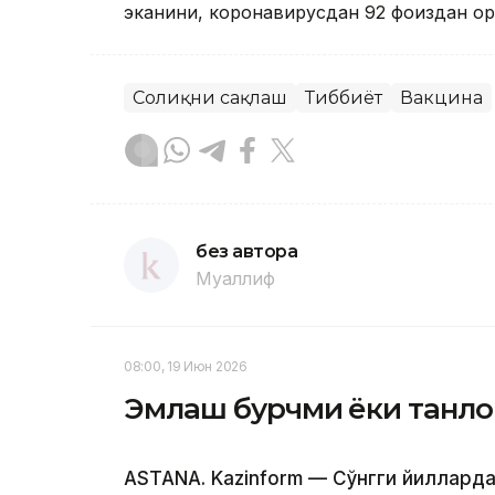
эканини, коронавирусдан 92 фоиздан ор
Соғлиқни сақлаш
Тиббиёт
Вакцина
без автора
Муаллиф
08:00, 19 Июн 2026
Эмлаш бурчми ёки танлов
ASTANA. Kazinform — Сўнгги йиллард