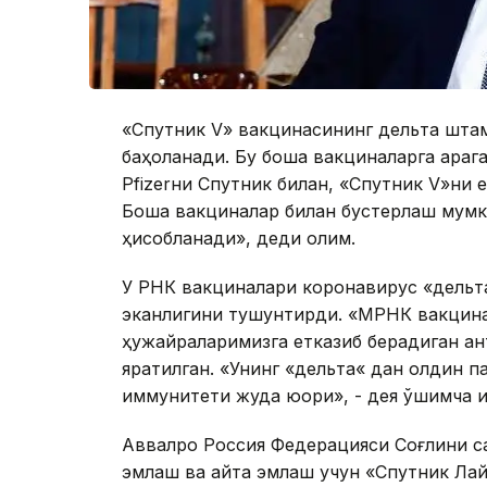
«Спутник V» вакцинасининг дельта шта
баҳоланади. Бу бошқа вакциналарга қараг
Pfizerни Спутник билан, «Спутник V»ни 
Бошқа вакциналар билан бустерлаш мумк
ҳисобланади», деди олим.
У РНК вакциналари коронавирус «дельт
эканлигини тушунтирди. «МРНК вакцина
ҳужайраларимизга етказиб берадиган ан
яратилган. «Унинг «дельта« дан олдин п
иммунитети жуда юқори», - дея қўшимча қи
Aввалроқ Россия Федерацияси Соғлиқни 
эмлаш ва қайта эмлаш учун «Спутник Л