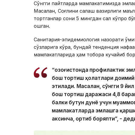
Сўнгги пайтларда мамлакатимизда эмлаш
Масалан, Соғлиқни сақлаш вазирлиги маъ
тортганлар сони 5 мингдан сал кўпроқ бў
ошган.
Санитария-эпидемиология назорати қўми
сўзларига кўра, бундай тенденция нафақ
мамлакатларида ҳам тобора кучайиб бор
“Қозоғистонда профилактик э
бош тортиш ҳолатлари доимий 
этилади. Масалан, сўнгги 9 й
бош тортиш даражаси 4,8 барав
балки бутун дунё учун муаммо
мамлакатларда эмлашга қарши
аксинча, ортиб боряпти”, - дед