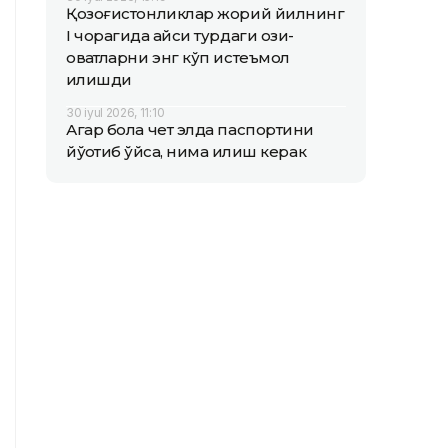
Қозоғистонликлар жорий йилнинг
I чорагида қайси турдаги озиқ-
овқатларни энг кўп истеъмол
қилишди
30 iyul 2026, 11:10
Агар бола чет элда паспортини
йўқотиб қўйса, нима қилиш керак