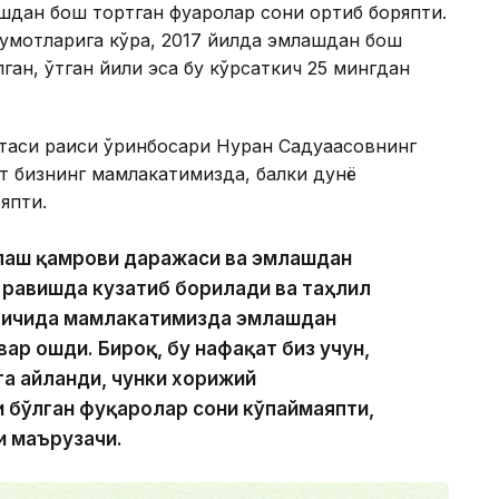
дан бош тортган фуқаролар сони ортиб боряпти.
лумотларига кўра, 2017 йилда эмлашдан бош
лган, ўтган йили эса бу кўрсаткич 25 мингдан
таси раиси ўринбосари Нурқан Садуақасовнинг
ат бизнинг мамлакатимизда, балки дунё
япти.
млаш қамрови даражаси ва эмлашдан
равишда кузатиб борилади ва таҳлил
ил ичида мамлакатимизда эмлашдан
ар ошди. Бироқ, бу нафақат биз учун,
га айланди, чунки хорижий
 бўлган фуқаролар сони кўпаймаяпти,
и маърузачи.