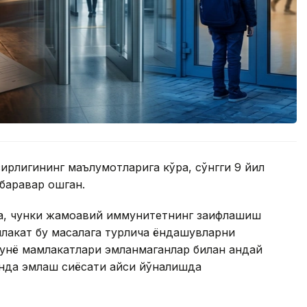
зирлигининг маълумотларига кўра, сўнгги 9 йил
баравар ошган.
а, чунки жамоавий иммунитетнинг заифлашиш
амлакат бу масалага турлича ёндашувларни
 дунё мамлакатлари эмланмаганлар билан қандай
нда эмлаш сиёсати қайси йўналишда