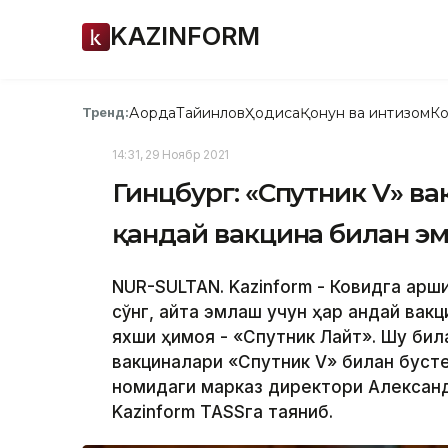
KAZINFORM
Ақорда
Тайинлов
Ҳодиса
Қонун ва интизом
Ко
Тренд:
14:31, 29 Ноябр 2021
Гинцбург: «Спутник V» ва
қандай вакцина билан э
NUR-SULTAN. Kazinform - Ковидга қар
сўнг, қайта эмлаш учун ҳар қандай ва
яхши ҳимоя - «Спутник Лайт». Шу била
вакциналари «Спутник V» билан бусте
номидаги марказ директори Aлександ
Kazinform TASSга таяниб.