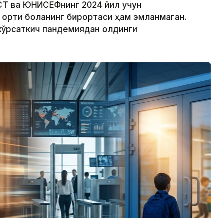
СТ ва ЮНИCЕФнинг 2024 йил учун
ортиқ боланинг бирортаси ҳам эмланмаган.
 кўрсаткич пандемиядан олдинги