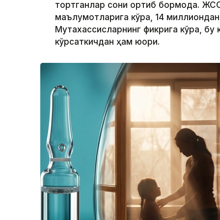
тортганлар сони ортиб бормоқда. ЖС
маълумотларига кўра, 14 миллиондан 
Мутахассисларнинг фикрига кўра, бу
кўрсаткичдан ҳам юқори.