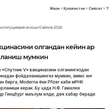
Жаҳон
Қозоғистон
Сиёсат
Т
нституциявий ислоҳот
Сайлов-2026
кцинасини олгандан кейин ҳар
мланиш мумкин
ши «Спутник V» вакцинасини олганингиздан
кцинадан фойдаланишингиз мумкин, аммо энг
н бирга, Моderna ёки Pfizer каби мРНК
рланиши керак. Бу ҳақда Н.Ф. Гамалея
р Гинцбург маълум қилди, дея хабар беради