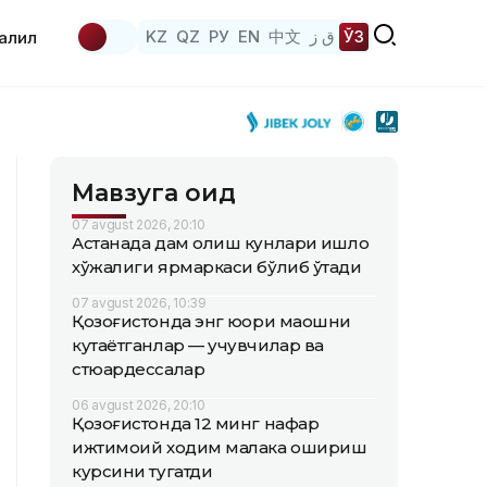
KZ
QZ
РУ
EN
中文
ق ز
ЎЗ
аҳлил
Мавзуга оид
07 avgust 2026, 20:10
Астанада дам олиш кунлари қишлоқ
хўжалиги ярмаркаси бўлиб ўтади
07 avgust 2026, 10:39
Қозоғистонда энг юқори маошни
кутаётганлар — учувчилар ва
стюардессалар
06 avgust 2026, 20:10
Қозоғистонда 12 минг нафар
ижтимоий ходим малака ошириш
курсини тугатди