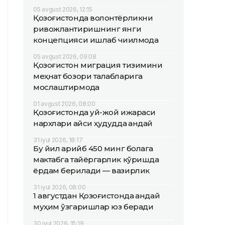
05 avgust 2026, 12:15
Қозоғистонда волонтёрликни
ривожлантиришнинг янги
концепцияси ишлаб чиқилмоқда
05 avgust 2026, 09:08
Қозоғистон миграция тизимини
меҳнат бозори талабларига
мослаштирмоқда
01 avgust 2026, 08:00
Қозоғистонда уй-жой ижараси
нархлари қайси ҳудудда қандай
31 iyul 2026, 18:17
Бу йил қарийб 450 минг болага
мактабга тайёргарлик кўришда
ёрдам берилади — вазирлик
31 iyul 2026, 08:00
1 августдан Қозоғистонда қандай
муҳим ўзгаришлар юз беради
30 iyul 2026, 15:19