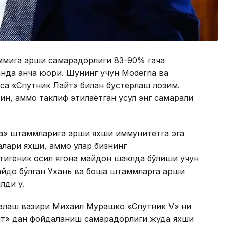
ммига қарши самарадорлиги 83-90% гача
анда анча юқори. Шунинг учун Моderna ва
еса «Спутник Лайт» билан бустерлаш лозим.
ин, аммо таклиф этилаётган усул энг самарали
а» штаммларига қарши яхши иммунитетга эга
лари яхши, аммо улар бизнинг
тигеник оқсил ягона майдон шаклда бўлиши учун
айдо бўлган Ухань ва бошқа штаммларга қарши
лди у.
сақлаш вазири Михаил Мурашко «Спутник V» ни
айт» дан фойдаланиш самарадорлиги жуда яхши