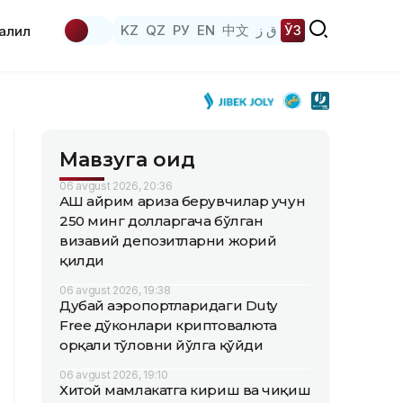
KZ
QZ
РУ
EN
中文
ق ز
ЎЗ
аҳлил
Мавзуга оид
06 avgust 2026, 20:36
АҚШ айрим ариза берувчилар учун
250 минг долларгача бўлган
визавий депозитларни жорий
қилди
06 avgust 2026, 19:38
Дубай аэропортларидаги Duty
Free дўконлари криптовалюта
орқали тўловни йўлга қўйди
06 avgust 2026, 19:10
Хитой мамлакатга кириш ва чиқиш