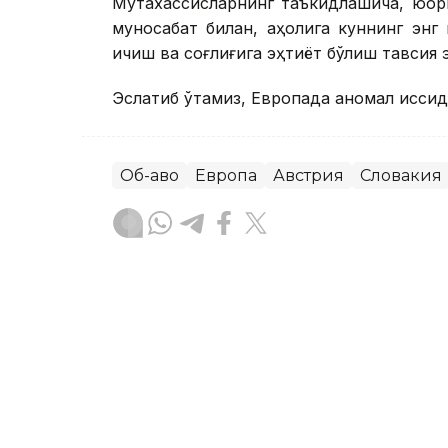
Мутахассисларнинг таъкидлашича, юқори
муносабат билан, аҳолига куннинг энг ис
ичиш ва соғлиғига эҳтиёт бўлиш тавсия 
Эслатиб ўтамиз, Европада аномал иссиқд
Об-ҳаво
Европа
Австрия
Словакия
Бекабат Узаков
Муаллиф
20:15, 05 Август 2026