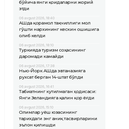
бўйича янги қоидаларни жорий
этди
06 avgust 2026, 18:40
АҚШда қорамол тақчиллиги мол
гўшти нархининг кескин ошишига
олиб келди
06 avgust 2026, 18:10
Туркияда туризм соҳасининг
даромади камайди
06 avgust 2026, 17:38
Нью-Йорк АҚШда эвтаназияга
рухсат берган 14-штат бўлди
06 avgust 2026, 16:41
Табиатнинг кутилмаган ҳодисаси:
Янги Зеландияга қалин қор ёғди
06 avgust 2026, 15:10
Олимлар Қуёш юзасининг
тарихдаги энг аниқ тасвирларини
эълон қилишди