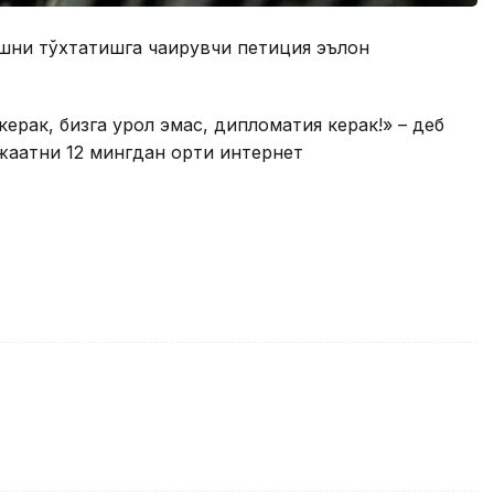
шни тўхтатишга чақирувчи петиция эълон
рак, бизга қурол эмас, дипломатия керак!» – деб
аатни 12 мингдан ортиқ интернет