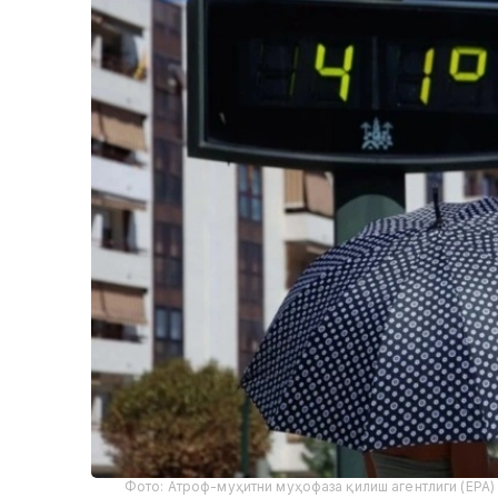
Фото: Атроф-муҳитни муҳофаза қилиш агентлиги (EPA)