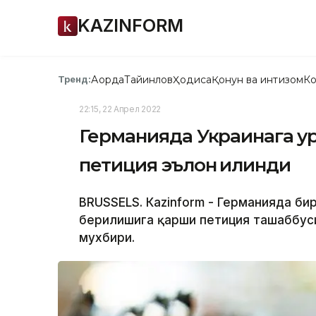
KAZINFORM
Ақорда
Тайинлов
Ҳодиса
Қонун ва интизом
Ко
Тренд:
22:15, 22 Апрел 2022
Германияда Украинага қу
петиция эълон қилинди
BRUSSELS. Кazinform - Германияда бир
берилишига қарши петиция ташаббуси
мухбири.