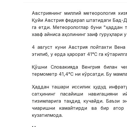
Австриянинг миллий метеорология хизм
Қуйи Австрия федерал штатидаги Бад-Д
га етди. Метеорологлар буни "ҳаддан т
хавф айниқса аҳолининг заиф гуруҳлари у
4 август куни Австрия пойтахти Вена
этилиб, у ерда ҳарорат 41°С га кўтарилг
Қўшни Словакияда Венгрия билан че
термометр 41,4°С ни кўрсатди. Бу мамл
Ҳаддан ташқари иссиқлик ҳудуд инфрат
сатҳининг пасайиши навигацияни қ
тизимларига таҳдид кучайди. Баъзи э
чиқаришни камайтирди ва бир қатор 
кузатилмоқда.