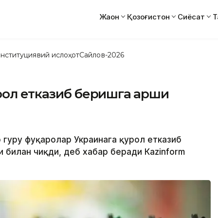
Жаҳон
Қозоғистон
Сиёсат
Т
нституциявий ислоҳот
Сайлов-2026
рол етказиб беришга қарши
 гуруҳ фуқаролар Украинага қурол етказиб
 билан чиқди, деб хабар беради Кazinform