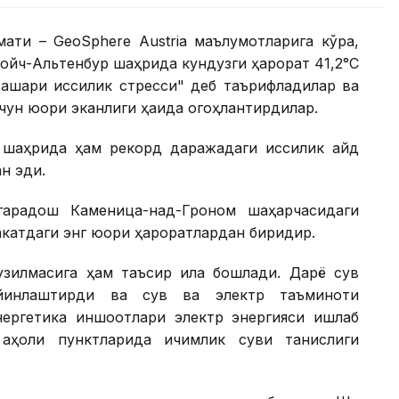
ати – GeoSphere Austria маълумотларига кўра,
ойч-Альтенбур шаҳрида кундузги ҳарорат 41,2°С
ашқари иссиқлик стресси" деб таърифладилар ва
чун юқори эканлиги ҳақида огоҳлантирдилар.
 шаҳрида ҳам рекорд даражадаги иссиқлик қайд
ан эди.
гарадош Каменица-над-Гроном шаҳарчасидаги
акатдаги энг юқори ҳароратлардан биридир.
узилмасига ҳам таъсир қила бошлади. Дарё сув
ийинлаштирди ва сув ва электр таъминоти
нергетика иншоотлари электр энергияси ишлаб
аҳоли пунктларида ичимлик суви танқислиги