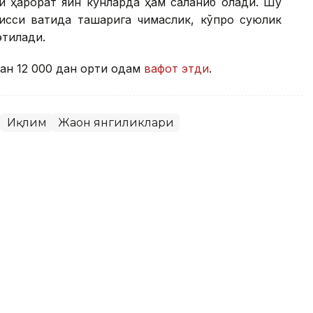
 ҳарорат яқин кунларда ҳам сақланиб қолади. Шу
сиқ вақтида ташқарига чиқмаслик, кўпроқ суюқлик
этилади.
ан 12 000 дан ортиқ одам
вафот этди
.
Иқлим
Жаҳон янгиликлари