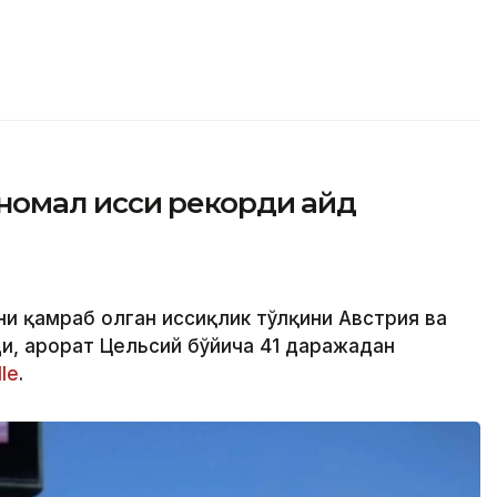
омал иссиқ рекорди қайд
ни қамраб олган иссиқлик тўлқини Австрия ва
и, ҳарорат Цельсий бўйича 41 даражадан
le
.