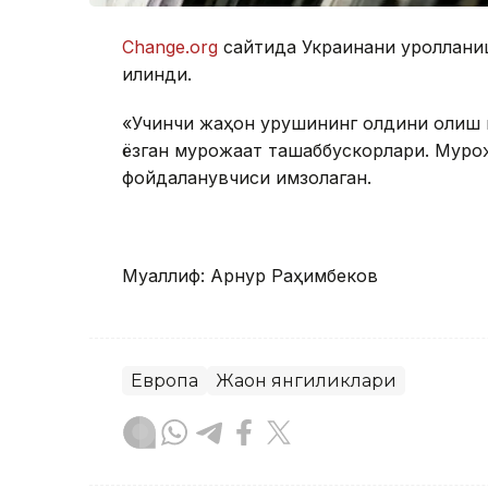
Change.оrg
сайтида Украинани қуроллани
қилинди.
«Учинчи жаҳон урушининг олдини олиш ке
ёзган мурожаат ташаббускорлари. Мурож
фойдаланувчиси имзолаган.
Муаллиф: Арнур Раҳимбеков
Европа
Жаҳон янгиликлари