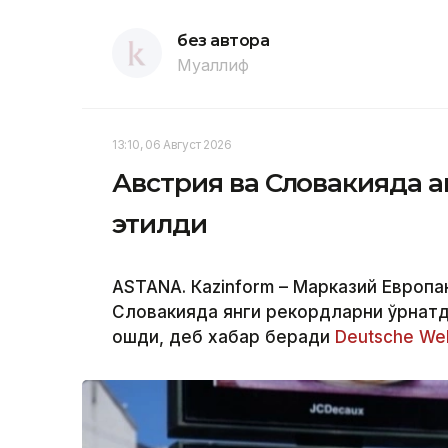
без автора
Муаллиф
13:10, 06 Август 2026
Австрия ва Словакияда ан
этилди
ASTANА. Кazinform – Марказий Европа
Словакияда янги рекордларни ўрнатд
ошди, деб хабар беради
Deutsche Wel