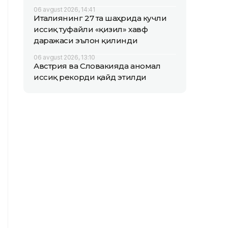
06 avgust 2026, 14:41
Италиянинг 27 та шаҳрида кучли
иссиқ туфайли «қизил» хавф
даражаси эълон қилинди
06 avgust 2026, 13:10
Австрия ва Словакияда аномал
иссиқ рекорди қайд этилди