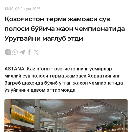
13:39, 06 Август 2026
Қозоғистон терма жамоаси сув
полоси бўйича жаҳон чемпионатида
Уругвайни мағлуб этди
ASTANA. Kazinform - Қозоғистоннинг ўсмирлар
миллий сув полоси терма жамоаси Хорватиянинг
Загреб шаҳрида бўлиб ўтган жаҳон чемпионатида
ўз ўйинини давом эттирмоқда.