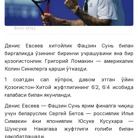
Фото: ktf.kz
Денис Евсеев хитойлик Фацзин Сунь билан
биргаликда ўзининг биринчи учрашувини яна бир
қозоғистонлик Григорий Ломакин — америкалик
Колин Синклерга қарши ўтказди.
1 соатдан сал кўпроқ давом этган ўйин
Қозоғистон-Хитой жуфтлигининг 6:2, 6:4 ҳисобида
ғалабаси билан якунланди.
Денис Евсеев — Фацзин Сунь ярим финалга чиқиш
учун беларуслик Сергей Бетов — россиялик Илья
Симакин ёки япониялик Юсуке Кусухара —
Шунсуке Накагава жуфтлиги ғолиби билан
рақобатлашади.