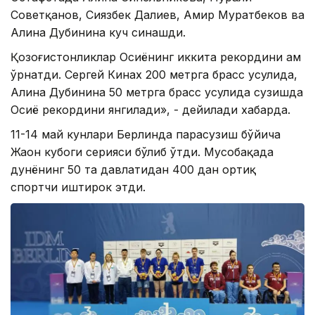
Советқанов, Сиязбек Далиев, Амир Муратбеков ва
Алина Дубинина куч синашди.
Қозоғистонликлар Осиёнинг иккита рекордини ҳам
ўрнатди. Сергей Кинах 200 метрга брасс усулида,
Алина Дубинина 50 метрга брасс усулида сузишда
Осиё рекордини янгилади», - дейилади хабарда.
11-14 май кунлари Берлинда параcузиш бўйича
Жаҳон кубоги серияси бўлиб ўтди. Мусобақада
дунёнинг 50 та давлатидан 400 дан ортиқ
спортчи иштирок этди.