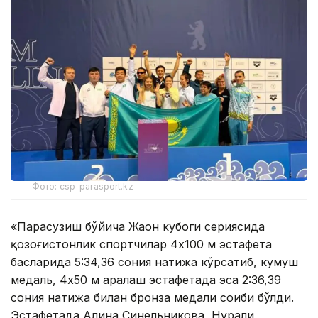
Фото: csp-parasport.kz
«Парасузиш бўйича Жаҳон кубоги сериясида
қозоғистонлик спортчилар 4х100 м эстафета
баҳсларида 5:34,36 сония натижа кўрсатиб, кумуш
медаль, 4х50 м аралаш эстафетада эса 2:36,39
сония натижа билан бронза медали соҳиби бўлди.
Эстафетада Алина Синельникова, Нурали