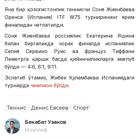
Яна бир қозоғистонлик теннисчи Соня Жиенбаева
Оренсе (Испания) ITF W75 турнирининг ярим
финалидан четлатилди.
Соня Жиенбаева россиялик Екатерина Яшина
билан биргаликда чорак финалда испаниялик
Селия Сервино Руис ва француз Тиффани
Леметрга қарши баҳсда қийинчиликларга мағлуб
бўлди — 4:6, 6:1, 9:11.
Эслатиб ўтамиз, Жибек Қуламбаева Испаниядаги
турнирда
чемпион бўлди
.
Теннис
Денис Евсеев
Спорт
Бекабат Узаков
Муаллиф