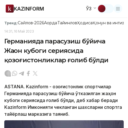
KAZINFORM
ЎЗ
Сайлов-2026
Ақорда
Тайинлов
Ҳодиса
Қонун ва интизо
Тренд:
14:31, 16 Май 2023
Германияда парасузиш бўйича
Жаҳон кубоги сериясида
қозоғистонликлар ғолиб бўлди
ASTANA. Kazinform - Қозоғистонлик спортчилар
Германияда параcузиш бўйича ўтказилган жаҳон
кубоги сериясида ғолиб бўлди, деб хабар беради
Kazinform Имконияти чекланган шахсларни спортга
тайёрлаш марказига таяниб.