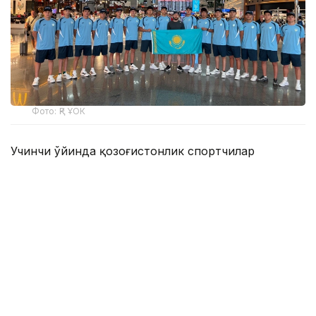
Фото: ҚР ҰОК
Учинчи ўйинда қозоғистонлик спортчилар
Уругвайни катта фарқ билан мағлуб этишди. Ўйин
22:5 ҳисобида якунланди.
ҚР МОҚ маълумотларига кўра, Қозоғистон терма
жамоаси ўйинчиси Максим Сасин ўйиннинг энг
яхши ўйинчиси деб топилди.
Бугун, 6 август куни Қозоғистон терма жамоаси
Туркия билан тўқнаш келади.
Эслатиб ўтамиз, жаҳон чемпионатининг биринчи