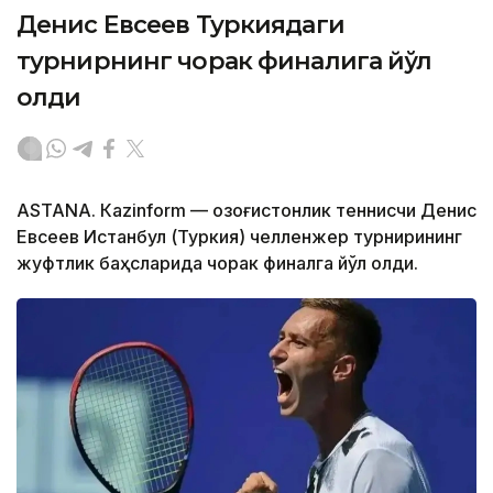
Денис Евсеев Туркиядаги
турнирнинг чорак финалига йўл
олди
ASTANА. Кazinform — Қозоғистонлик теннисчи Денис
Евсеев Истанбул (Туркия) челленжер турнирининг
жуфтлик баҳсларида чорак финалга йўл олди.