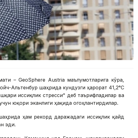
ати – GeoSphere Austria маълумотларига кўра,
ойч-Альтенбур шаҳрида кундузги ҳарорат 41,2°С
ашқари иссиқлик стресси" деб таърифладилар ва
 учун юқори эканлиги ҳақида огоҳлантирдилар.
 шаҳрида ҳам рекорд даражадаги иссиқлик қайд
ан эди.