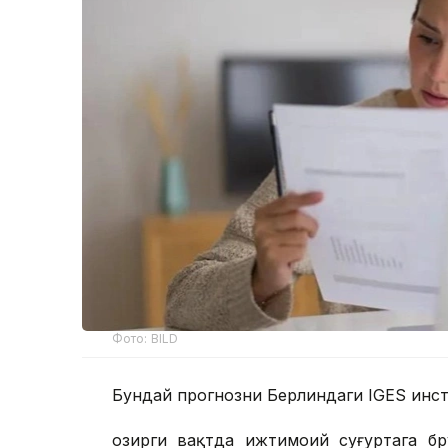
Фото: BILD
Бундай прогнозни Берлиндаги IGES инст
Ҳозирги вақтда ижтимоий суғуртага б