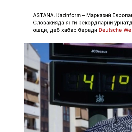
ASTANА. Кazinform – Марказий Европан
Словакияда янги рекордларни ўрнатд
ошди, деб хабар беради
Deutsche Wel