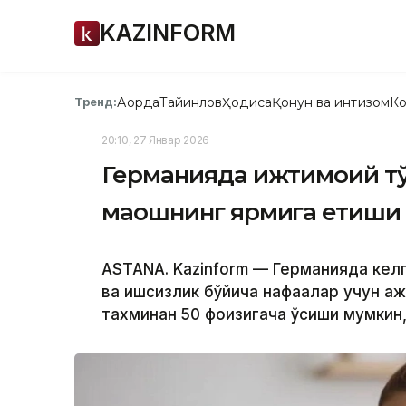
KAZINFORM
Ақорда
Тайинлов
Ҳодиса
Қонун ва интизом
Ко
Тренд:
20:10, 27 Январ 2026
Германияда ижтимоий тў
маошнинг ярмига етиши
АSTANА. Kazinform — Германияда келг
ва ишсизлик бўйича нафақалар учун 
тахминан 50 фоизигача ўсиши мумкин