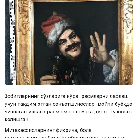
Зобитларнинг сўзларига кўра, расмларни баҳолаш
учун тақдим этган санъатшунослар, мойли бўёқда
чизилган иккала расм ҳам асл нусха деган хулосага
келишган.
Мутахассисларнинг фикрича, бола
портретларидан бири Рембрандтнинг шогирди,