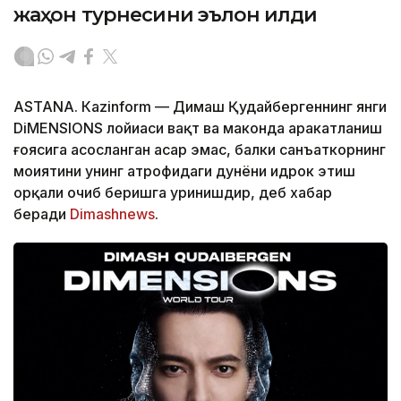
жаҳон турнесини эълон қилди
ASTANА. Кazinform — Димаш Қудайбергеннинг янги
DiMENSIONS лойиҳаси вақт ва маконда ҳаракатланиш
ғоясига асосланган асар эмас, балки санъаткорнинг
моҳиятини унинг атрофидаги дунёни идрок этиш
орқали очиб беришга уринишдир, деб хабар
беради
Dimashnews
.