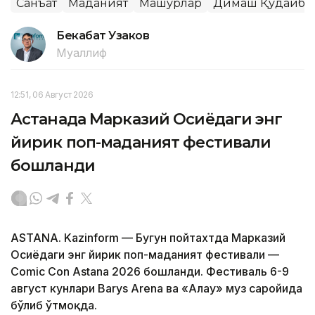
Санъат
Маданият
Машҳурлар
Димаш Қудайбе
Бекабат Узаков
Муаллиф
12:51, 06 Август 2026
Астанада Марказий Осиёдаги энг
йирик поп-маданият фестивали
бошланди
ASTANA. Kazinform — Бугун пойтахтда Марказий
Осиёдаги энг йирик поп-маданият фестивали —
Comic Con Astana 2026 бошланди. Фестиваль 6-9
август кунлари Barys Arena ва «Алау» муз саройида
бўлиб ўтмоқда.