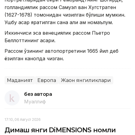
голландиялик рассом Самуэл ван Хугстратен
(1627-1678) томонидан чизилган бўлиши мумкин.
Ушбу асар яратилган сана ҳали ҳам номаълум.
Иккинчиси эса венециялик рассом Пьетро
Беллоттининг асари.
Рассом ўзининг автопортретини 1665 йил деб
ёзилган канопда чизган.
Маданият
Европа
Жаҳон янгиликлари
без автора
Муаллиф
17:10, 06 Август 2026
Димаш янги DiMENSIONS номли