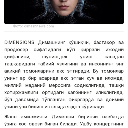
Фото: dimashnews.com
DiMENSIONS Димашнинг қўшиқчи, бастакор ва
продюсер сифатидаги кўп қиррали ижодий
қиёфасини, шунингдек, унинг саҳнадан
ташқаридаги табиий ўзлигини ва инсоннинг энг
ҳақиқий томонларини акс эттиради. Бу томонлар
унинг ҳар бир асарида акс этган куч ва илҳомда,
миллий маданий меросига содиқлигида, ташқи
хотиржамлиги ортидаги қалбининг илиқлигида,
йўл давомида тўпланган фикрларда ва доимий
ўзини ўзи билиш истагида яққол кўринади.
Жаҳон ҳамжамияти Димашни биринчи навбатда
ўзига хос овози билан билади. Ушбу концертнинг