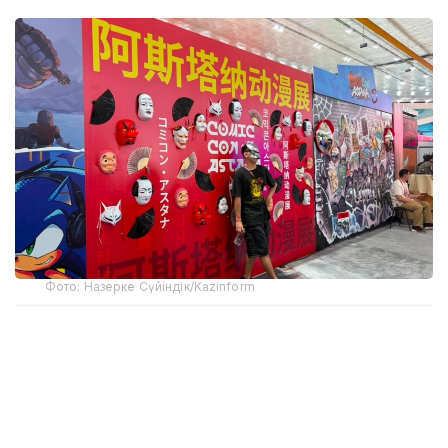
Фото: Назерке Сүйіндік/Kazinform
Фестиваль бош продюсери Наталья
Абрашкинанинг айтишича, Comic Con Astana ҳар
йили ўз кўламини кенгайтириб бормоқда.