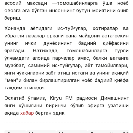
асосий мақсади —томошабинларга ўша ноёб
овозга эга бўлган инсоннинг бутун моҳиятини очиб
бериш.
Хонанда ҳаётидаги ҳис-туйғулар, хотиралар ва
ибратли лаҳзалар орқали саҳна майдони аста-секин
унинг ички дунёсининг бадиий қиёфасини
яратади. Натижада, томошабинларга турли
ўлчамдаги алоҳида парчалар эмас, балки ватанга
муҳаббат, самимий ҳис-туйғулар, ҳаёт тамойиллари,
янги чўққиларни забт этиш истаги ва унинг ҳақиқий
"мен"и билан бирлаштирилган ноёб бадиий қиёфа
тақдим этилади.
Эслатиб ўтамиз, Kiryu FM радиоси Димашнинг
янги қўшиғини биринчи бўлиб эфирга узатиши
ҳақида
хабар
берган эдик.