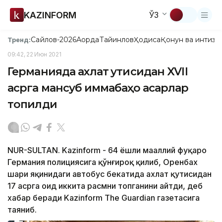
KAZINFORM
ЎЗ
Сайлов-2026
Ақорда
Тайинлов
Ҳодиса
Қонун ва интизо
Тренд:
09:42, 22 Июн 2021
Германияда ахлат қутисидан XVII
асрга мансуб қиммабаҳо асарлар
топилди
NUR-SULTAN. Kazinform - 64 ёшли маҳаллий фуқаро
Германия полициясига қўнғироқ қилиб, Оренбах
шаҳри яқинидаги автобус бекатида ахлат қутисидан
17 асрга оид иккита расмни топганини айтди, деб
хабар беради Kazinform Тhе Guardian газетасига
таяниб.